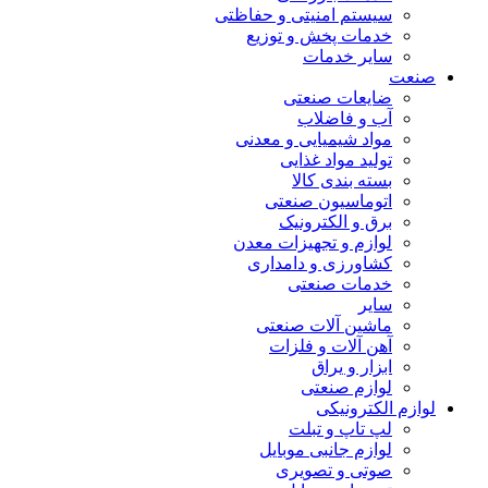
سیستم امنیتی و حفاظتی
خدمات پخش و توزیع
سایر خدمات
صنعت
ضایعات صنعتی
آب و فاضلاب
مواد شیمیایی و معدنی
تولید مواد غذایی
بسته بندی کالا
اتوماسیون صنعتی
برق و الکترونیک
لوازم و تجهیزات معدن
کشاورزی و دامداری
خدمات صنعتی
سایر
ماشین آلات صنعتی
آهن آلات و فلزات
ابزار و یراق
لوازم صنعتی
لوازم الکترونیکی
لپ تاپ و تبلت
لوازم جانبی موبایل
صوتی و تصویری