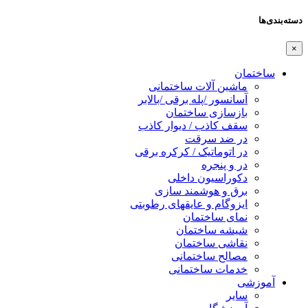
دسته‌بندی‌ها
×
ساختمان
ماشین آلات ساختمانی
آسانسور /پله برقی /بالابر
بازسازی ساختمان
سقف کاذب / دیوار کاذب
در ضد سرقت
در اتوماتیک / کرکره برقی
در و پنجره
دکوراسیون داخلی
برق و هوشمند سازی
ایزوگام و عایقهای رطوبتی
نمای ساختمان
شیشه ساختمان
نقاشی ساختمان
مصالح ساختمانی
خدمات ساختمانی
آموزشی
سایر