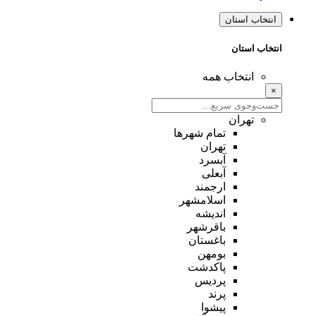
انتخاب استان
انتخاب استان
انتخاب همه
×
تهران
تمام شهر‌ها
تهران
آبسرد
آبعلی
ارجمند
اسلامشهر
اندیشه
باقرشهر
باغستان
بومهن
پاکدشت
پردیس
پرند
پیشوا