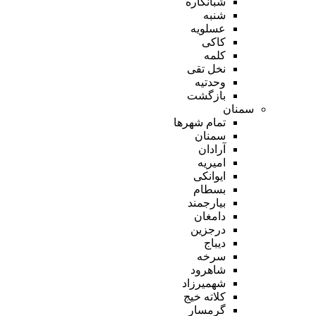
شبانکاره
شنبه
عسلویه
کاکی
کلمه
نخل تقی
وحدتیه
بازگشت
سمنان
تمام شهر‌ها
سمنان
آرادان
امیریه
ایوانکی
بسطام
بیارجمند
دامغان
درجزین
دیباج
سرخه
شاهرود
شهمیرزاد
کلاته خیج
گرمسار