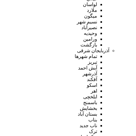
لواسان
ملارد
میگون
نسیم شهر
نصیرآباد
وحیدیه
ورامین
بازگشت
آذربایجان شرقی
تمام شهر‌ها
تبریز
آبش احمد
آذرشهر
آقکند
اسکو
اهر
ایلخچی
باسمنج
بخشایش
بستان آباد
بناب
ناب جدید
ترک