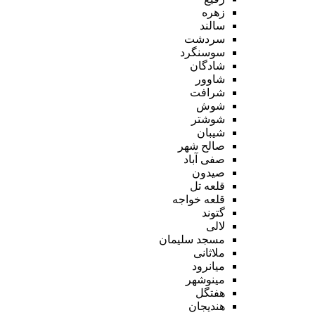
زهره
سالند
سردشت
سوسنگرد
شادگان
شاوور
شرافت
شوش
شوشتر
شیبان
صالح شهر
صفی آباد
صیدون
قلعه تل
قلعه خواجه
گتوند
لالی
مسجد سلیمان
ملاثانی
میانرود
مینوشهر
هفتگل
هندیجان