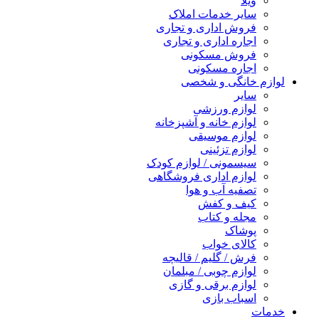
ویلا
سایر خدمات املاک
فروش اداری و تجاری
اجاره اداری و تجاری
فروش مسکونی
اجاره مسکونی
لوازم خانگی و شخصی
سایر
لوازم ورزشی
لوازم خانه و آشپزخانه
لوازم موسیقی
لوازم تزئینی
سیسمونی / لوازم کودک
لوازم اداری فروشگاهی
تصفیه آب و هوا
کیف و کفش
مجله و کتاب
پوشاک
کالای خواب
فرش / گلیم / قالیچه
لوازم چوبی / مبلمان
لوازم برقی و گازی
اسباب بازی
خدمات