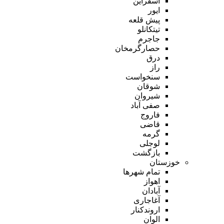
اسفراین
ایور
پیش قلعه
تیتکانلو
جاجرم
حصارگرمخان
درق
راز
سنخواست
شوقان
شیروان
صفی آباد
فاروج
قاضی
گرمه
لوجلی
بازگشت
خوزستان
تمام شهر‌ها
اهواز
آبادان
آغاجاری
اروندکنار
الوان