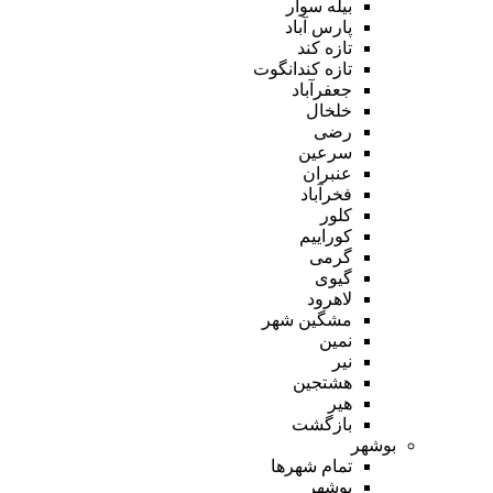
بیله سوار
پارس آباد
تازه کند
تازه کندانگوت
جعفرآباد
خلخال
رضی
سرعین
عنبران
فخرآباد
کلور
کوراییم
گرمی
گیوی
لاهرود
مشگین شهر
نمین
نیر
هشتجین
هیر
بازگشت
بوشهر
تمام شهر‌ها
بوشهر