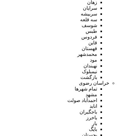
زهان
سرایان
سربیشه
سه قلعه
شوسف
طبس
فردوس
قاین
قهستان
محمدشهر
مود
نهبندان
نیمبلوک
بازگشت
خراسان رضوی
تمام شهر‌ها
مشهد
احمدآباد صولت
انابد
باجگیران
باخرز
بار
بایگ
بجستان