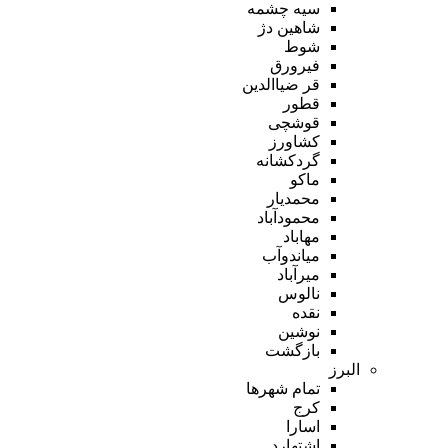
سیه چشمه
شاهین دژ
شوط
فیرورق
قر ضیاالدین
قطور
قوشچی
کشاورز
گردکشانه
ماکو
محمدیار
محمودآباد
مهاباد
میاندوآب
میرآباد
نالوس
نقده
نوشین
بازگشت
البرز
تمام شهر‌ها
کرج
اسارا
اشتهارد