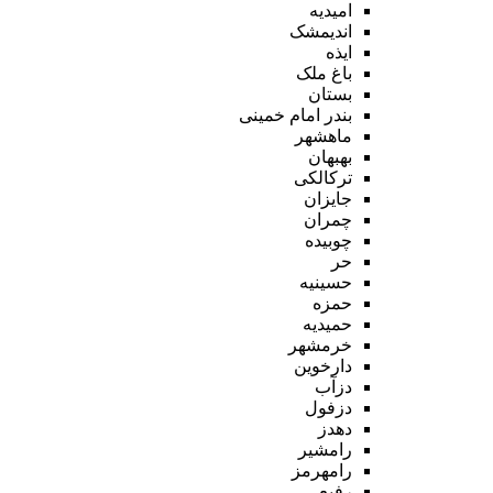
امیدیه
اندیمشک
ایذه
باغ ملک
بستان
بندر امام خمینی
ماهشهر
بهبهان
ترکالکی
جایزان
چمران
چوبیده
حر
حسینیه
حمزه
حمیدیه
خرمشهر
دارخوین
دزآب
دزفول
دهدز
رامشیر
رامهرمز
رفیع