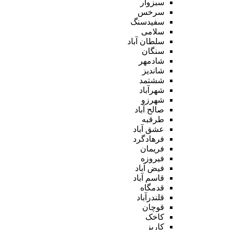
سبزوار
سرخس
سفیدسنگ
سلامی
سلطان آباد
سنگان
شادمهر
شاندیز
ششتمد
شهرآباد
شهرزو
صالح آباد
طرقبه
عشق آباد
فرهادگرد
فریمان
فیروزه
فیض آباد
قاسم آباد
قدمگاه
قلندرآباد
قوچان
کاخک
کاریز