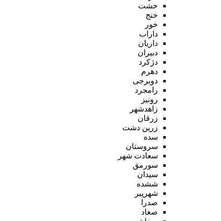
خشت
خنج
خور
داراب
داریان
دبیران
دژکرد
دهرم
دوبرجی
رامجرد
رونیز
زاهدشهر
زرقان
زرین دشت
سده
سروستان
سعادت شهر
سورمق
سیدان
ششده
شهرپیر
صدرا
صغاد