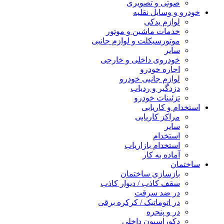
صوتی و تصویری
خودرو و وسایل نقلیه
لوازم یدکی
خدمات ماشین و موتور
موتورسیکلت و لوازم جانبی
سایر
خودروی داخلی و خارجی
اجاره خودرو
لوازم جانبی خودرو
دزدگیر و ردیاب
تزئینات خودرو
استخدام و کاریابی
مراکز کاریابی
سایر
استخدام
استخدام بازاریاب
آماده به کار
ساختمان
بازسازی ساختمان
سقف کاذب / دیوار کاذب
در ضد سرقت
در اتوماتیک / کرکره برقی
در و پنجره
دکوراسیون داخلی