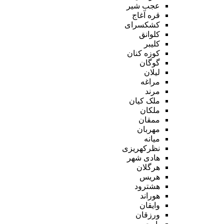
عجب شیر
قره آغاج
کشکسرای
کلوانق
کلیبر
کوزه کنان
گوگان
لیلان
مراغه
مرند
ملک کیان
ملکان
ممقان
مهربان
میانه
نظرکهریزی
هادی شهر
هرگلان
هریس
هشترود
هوراند
وایقان
ورزقان