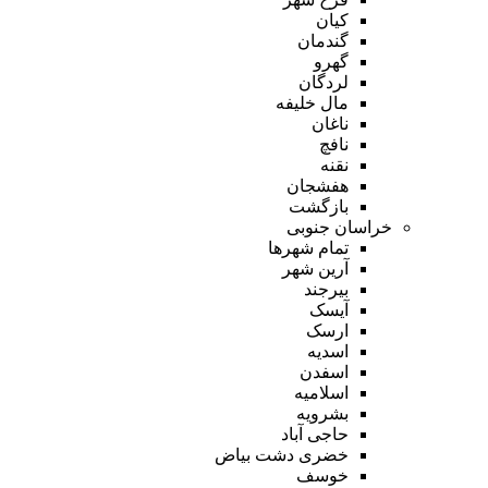
کیان
گندمان
گهرو
لردگان
مال خلیفه
ناغان
نافچ
نقنه
هفشجان
بازگشت
خراسان جنوبی
تمام شهر‌ها
آرین شهر
بیرجند
آیسک
ارسک
اسدیه
اسفدن
اسلامیه
بشرویه
حاجی آباد
خضری دشت بیاض
خوسف