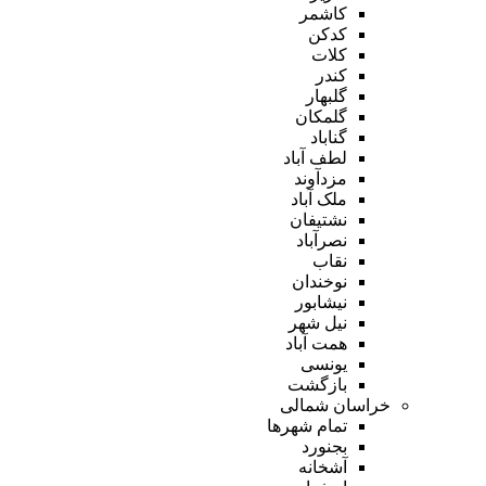
کاشمر
کدکن
کلات
کندر
گلبهار
گلمکان
گناباد
لطف آباد
مزدآوند
ملک آباد
نشتیفان
نصرآباد
نقاب
نوخندان
نیشابور
نیل شهر
همت آباد
یونسی
بازگشت
خراسان شمالی
تمام شهر‌ها
بجنورد
آشخانه