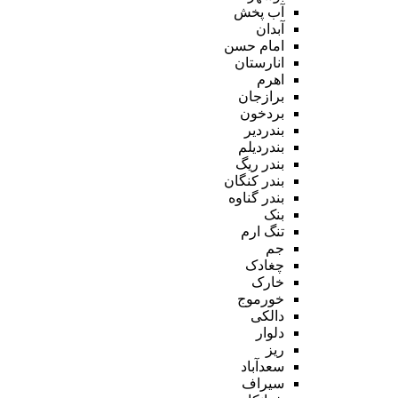
آب پخش
آبدان
امام حسن
انارستان
اهرم
برازجان
بردخون
بندردیر
بندردیلم
بندر ریگ
بندر کنگان
بندر گناوه
بنک
تنگ ارم
جم
چغادک
خارک
خورموج
دالکی
دلوار
ریز
سعدآباد
سیراف