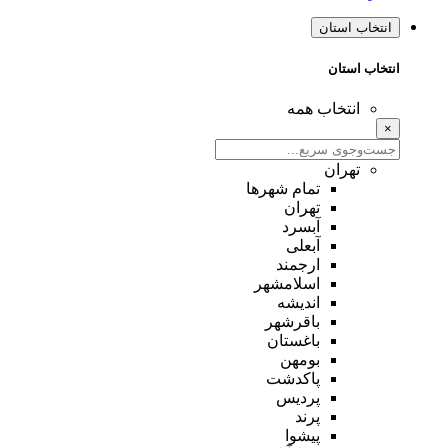
انتخاب استان
انتخاب استان
انتخاب همه
×
تهران
تمام شهر‌ها
تهران
آبسرد
آبعلی
ارجمند
اسلامشهر
اندیشه
باقرشهر
باغستان
بومهن
پاکدشت
پردیس
پرند
پیشوا