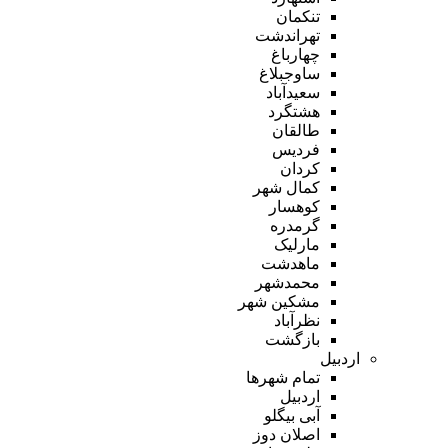
تنکمان
تهراندشت
چهارباغ
ساوجبلاغ
سعیدآباد
هشتگرد
طالقان
فردیس
کردان
کمال شهر
کوهسار
گرمدره
مارلیک
ماهدشت
محمدشهر
مشکین شهر
نظرآباد
بازگشت
اردبیل
تمام شهر‌ها
اردبیل
آبی بیگلو
اصلان دوز