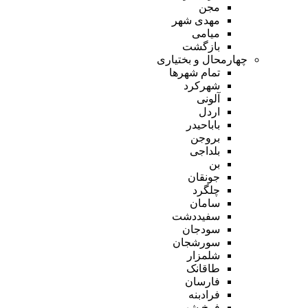
مجن
مهدی شهر
میامی
بازگشت
چهارمحال و بختیاری
تمام شهر‌ها
شهرکرد
آلونی
اردل
باباحیدر
بروجن
بلداجی
بن
جونقان
چلگرد
سامان
سفیددشت
سودجان
سورشجان
شلمزار
طاقانک
فارسان
فرادبنه
فرخ شهر