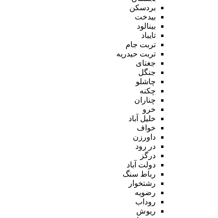
بردسکن
بیدخت
بینالود
تایباد
تربت جام
تربت حیدریه
جغتای
جنگل
چاشلو
چکنه
چناران
خرو
خلیل آباد
خواف
داورزن
در رود
درگز
دولت آباد
رباط سنگ
رشتخوار
رضویه
روداب
ریوش