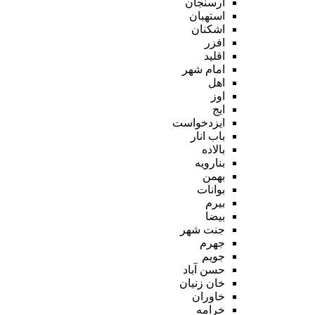
ارسنجان
استهبان
اشکنان
افزر
اقلید
امام شهر
اهل
اوز
ایج
ایزدخواست
باب انار
بالاده
بنارویه
بهمن
بوانات
بیرم
بیضا
جنت شهر
جهرم
جویم
حسن آباد
خان زنیان
خاوران
خرامه