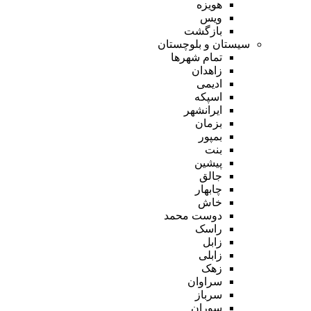
هویزه
ویس
بازگشت
سیستان و بلوچستان
تمام شهر‌ها
زاهدان
ادیمی
اسپکه
ایرانشهر
بزمان
بمپور
بنت
پیشین
جالق
چابهار
خاش
دوست محمد
راسک
زابل
زابلی
زهک
سراوان
سرباز
سوران