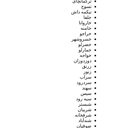
ترکمانچای
تسوج
تیکمه داش
جلفا
خاروانا
خامنه
خراجو
خسروشهر
خضرلو
خمارلو
خواجه
دوزدوزان
زرنق
زنوز
سراب
سردرود
سهند
سیس
سیه رود
شبستر
شربیان
شرفخانه
شندآباد
صوفیان