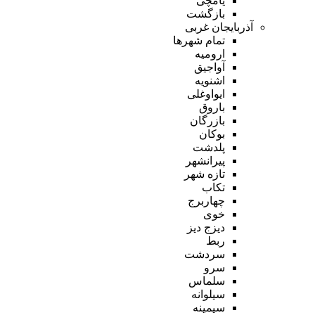
یامچی
بازگشت
آذربایجان غربی
تمام شهر‌ها
ارومیه
آواجیق
اشنویه
ایواوغلی
باروق
بازرگان
بوکان
پلدشت
پیرانشهر
تازه شهر
تکاب
چهاربرج
خوی
دیزج دیز
ربط
سردشت
سرو
سلماس
سیلوانه
سیمینه