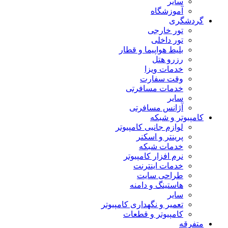
سایر
آموزشگاه
گردشگری
تور خارجی
تور داخلی
بلیط هواپیما و قطار
رزرو هتل
خدمات ویزا
وقت سفارت
خدمات مسافرتی
سایر
آژانس مسافرتی
کامپیوتر و شبکه
لوازم جانبی کامپیوتر
پرینتر و اسکنر
خدمات شبکه
نرم افزار کامپیوتر
خدمات اینترنت
طراحی سایت
هاستینگ و دامنه
سایر
تعمیر و نگهداری کامپیوتر
کامپیوتر و قطعات
متفرقه