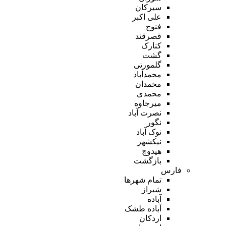
سیرکان
علی اکبر
فنوج
قصرقند
کنارک
گشت
گلمورتی
محمدآباد
محمدان
محمدی
میرجاوه
نصرت آباد
نگور
نوک آباد
نیکشهر
هیدوچ
بازگشت
فارس
تمام شهر‌ها
شیراز
آباده
آباده طشک
اردکان