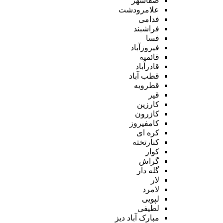
صفاشهر
علامرودشت
فدامی
فراشبند
فسا
فیروزآباد
قائمیه
قادرآباد
قطب آباد
قطرویه
قیر
کارزین
کازرون
کامفیروز
کره ای
کنارتخته
کوار
گراش
گله دار
لار
لامرد
لپویی
لطیفی
مبارک آباد دیز