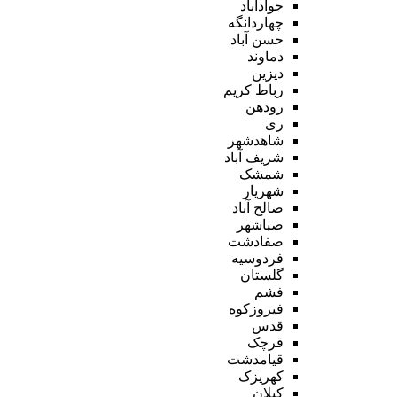
جوادآباد
چهاردانگه
حسن آباد
دماوند
دیزین
رباط کریم
رودهن
ری
شاهدشهر
شریف آباد
شمشک
شهریار
صالح آباد
صباشهر
صفادشت
فردوسیه
گلستان
فشم
فیروزکوه
قدس
قرچک
قیامدشت
کهریزک
کیلان