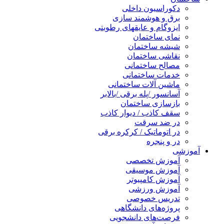
دکوراسیون داخلی
برق و هوشمند سازی
ایزوگام و عایقهای رطوبتی
نمای ساختمان
شیشه ساختمان
نقاشی ساختمان
مصالح ساختمانی
خدمات ساختمانی
ماشین آلات ساختمانی
آسانسور /پله برقی /بالابر
بازسازی ساختمان
سقف کاذب / دیوار کاذب
در ضد سرقت
در اتوماتیک / کرکره برقی
در و پنجره
آموزشی
آموزش تخصصی
آموزش موسیقی
آموزش کامپیوتر
آموزش ورزشی
تدریس خصوصی
پروژه‌های دانشگاهی
فرصت‌های دانشجویی