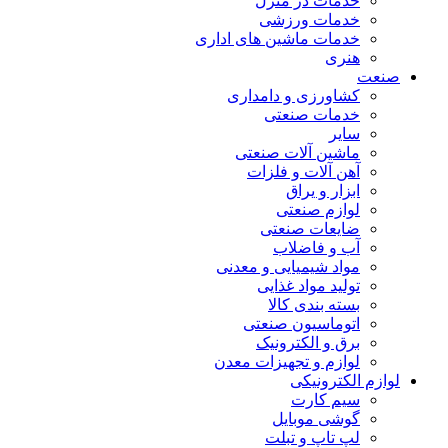
خدمات در منزل
خدمات ورزشی
خدمات ماشین های اداری
هنری
صنعت
کشاورزی و دامداری
خدمات صنعتی
سایر
ماشین آلات صنعتی
آهن آلات و فلزات
ابزار و یراق
لوازم صنعتی
ضایعات صنعتی
آب و فاضلاب
مواد شیمیایی و معدنی
تولید مواد غذایی
بسته بندی کالا
اتوماسیون صنعتی
برق و الکترونیک
لوازم و تجهیزات معدن
لوازم الکترونیکی
سیم کارت
گوشی موبایل
لپ تاپ و تبلت