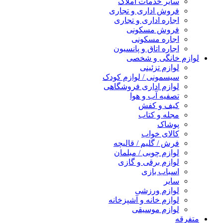
سایر خدمات املاک
فروش اداری و تجاری
اجاره اداری و تجاری
فروش مسکونی
اجاره مسکونی
اجاره اتاق و پانسیون
لوازم خانگی و شخصی
لوازم تزئینی
سیسمونی / لوازم کودک
لوازم اداری فروشگاهی
تصفیه آب و هوا
کیف و کفش
مجله و کتاب
پوشاک
کالای خواب
فرش / گلیم / قالیچه
لوازم چوبی / مبلمان
لوازم برقی و گازی
اسباب بازی
سایر
لوازم ورزشی
لوازم خانه و آشپزخانه
لوازم موسیقی
متفرقه