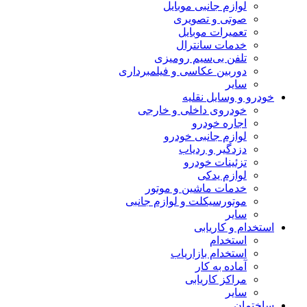
لوازم جانبی موبایل
صوتی و تصویری
تعمیرات موبایل
خدمات سانترال
تلفن بی‌سیم رومیزی
دوربین عکاسی و فیلمبرداری
سایر
خودرو و وسایل نقلیه
خودروی داخلی و خارجی
اجاره خودرو
لوازم جانبی خودرو
دزدگیر و ردیاب
تزئینات خودرو
لوازم یدکی
خدمات ماشین و موتور
موتورسیکلت و لوازم جانبی
سایر
استخدام و کاریابی
استخدام
استخدام بازاریاب
آماده به کار
مراکز کاریابی
سایر
ساختمان