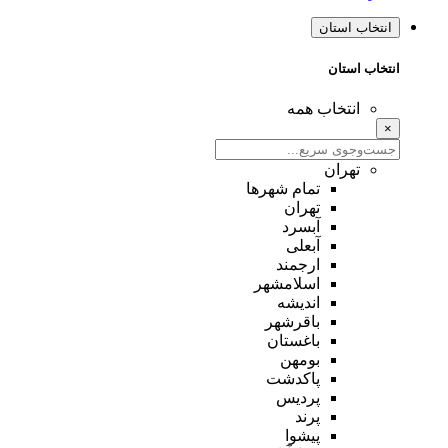
انتخاب استان
انتخاب استان
انتخاب همه
×
تهران
تمام شهر‌ها
تهران
آبسرد
آبعلی
ارجمند
اسلامشهر
اندیشه
باقرشهر
باغستان
بومهن
پاکدشت
پردیس
پرند
پیشوا