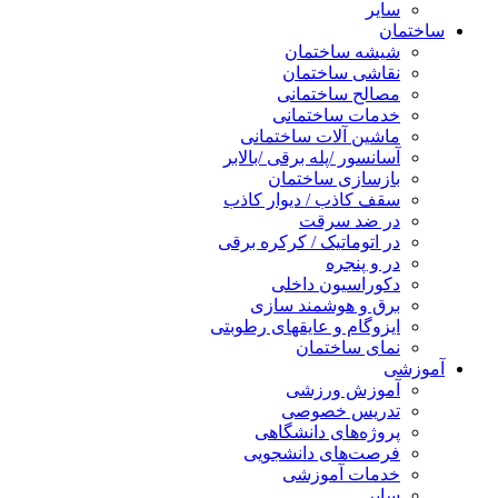
سایر
ساختمان
شیشه ساختمان
نقاشی ساختمان
مصالح ساختمانی
خدمات ساختمانی
ماشین آلات ساختمانی
آسانسور /پله برقی /بالابر
بازسازی ساختمان
سقف کاذب / دیوار کاذب
در ضد سرقت
در اتوماتیک / کرکره برقی
در و پنجره
دکوراسیون داخلی
برق و هوشمند سازی
ایزوگام و عایقهای رطوبتی
نمای ساختمان
آموزشی
آموزش ورزشی
تدریس خصوصی
پروژه‌های دانشگاهی
فرصت‌های دانشجویی
خدمات آموزشی
سایر