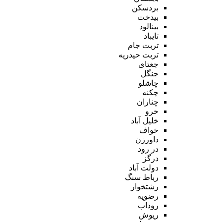
بردسکن
بیدخت
بینالود
تایباد
تربت جام
تربت حیدریه
جغتای
جنگل
چاشلو
چکنه
چناران
خرو
خلیل آباد
خواف
داورزن
در رود
درگز
دولت آباد
رباط سنگ
رشتخوار
رضویه
روداب
ریوش