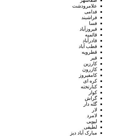
صفاشهر
علامرودشت
فدامی
فراشبند
فسا
فیروزآباد
قائمیه
قادرآباد
قطب آباد
قطرویه
قیر
کارزین
کازرون
کامفیروز
کره ای
کنارتخته
کوار
گراش
گله دار
لار
لامرد
لپویی
لطیفی
مبارک آباد دیز