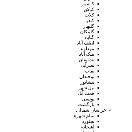
کاشمر
کدکن
کلات
کندر
گلبهار
گلمکان
گناباد
لطف آباد
مزدآوند
ملک آباد
نشتیفان
نصرآباد
نقاب
نوخندان
نیشابور
نیل شهر
همت آباد
یونسی
بازگشت
خراسان شمالی
تمام شهر‌ها
بجنورد
آشخانه