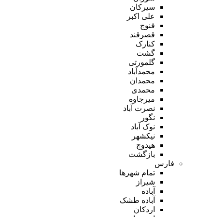
سیرکان
علی اکبر
فنوج
قصرقند
کنارک
گشت
گلمورتی
محمدآباد
محمدان
محمدی
میرجاوه
نصرت آباد
نگور
نوک آباد
نیکشهر
هیدوچ
بازگشت
فارس
تمام شهر‌ها
شیراز
آباده
آباده طشک
اردکان