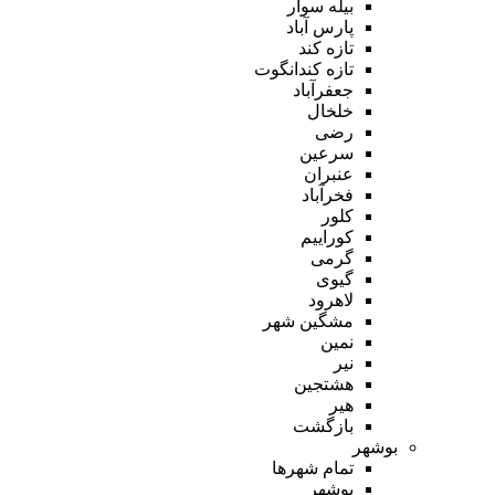
بیله سوار
پارس آباد
تازه کند
تازه کندانگوت
جعفرآباد
خلخال
رضی
سرعین
عنبران
فخرآباد
کلور
کوراییم
گرمی
گیوی
لاهرود
مشگین شهر
نمین
نیر
هشتجین
هیر
بازگشت
بوشهر
تمام شهر‌ها
بوشهر