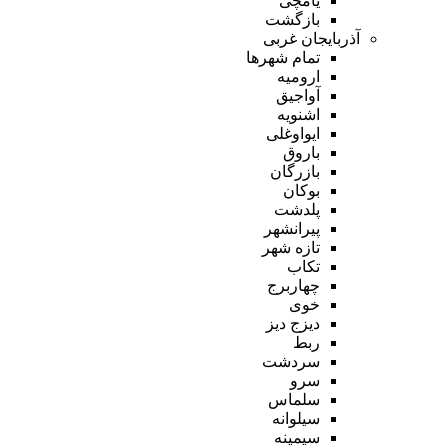
یامچی
بازگشت
آذربایجان غربی
تمام شهر‌ها
ارومیه
آواجیق
اشنویه
ایواوغلی
باروق
بازرگان
بوکان
پلدشت
پیرانشهر
تازه شهر
تکاب
چهاربرج
خوی
دیزج دیز
ربط
سردشت
سرو
سلماس
سیلوانه
سیمینه