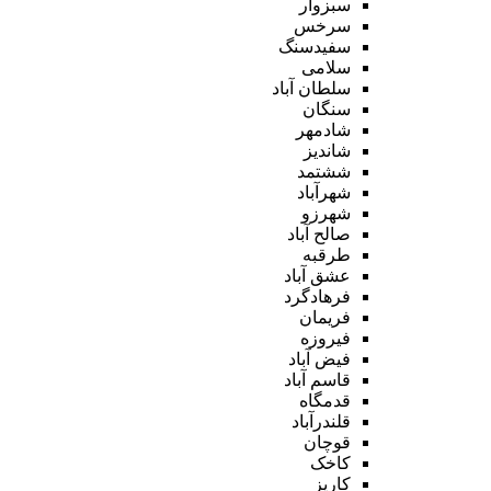
سبزوار
سرخس
سفیدسنگ
سلامی
سلطان آباد
سنگان
شادمهر
شاندیز
ششتمد
شهرآباد
شهرزو
صالح آباد
طرقبه
عشق آباد
فرهادگرد
فریمان
فیروزه
فیض آباد
قاسم آباد
قدمگاه
قلندرآباد
قوچان
کاخک
کاریز