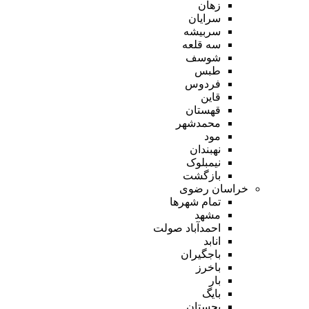
زهان
سرایان
سربیشه
سه قلعه
شوسف
طبس
فردوس
قاین
قهستان
محمدشهر
مود
نهبندان
نیمبلوک
بازگشت
خراسان رضوی
تمام شهر‌ها
مشهد
احمدآباد صولت
انابد
باجگیران
باخرز
بار
بایگ
بجستان