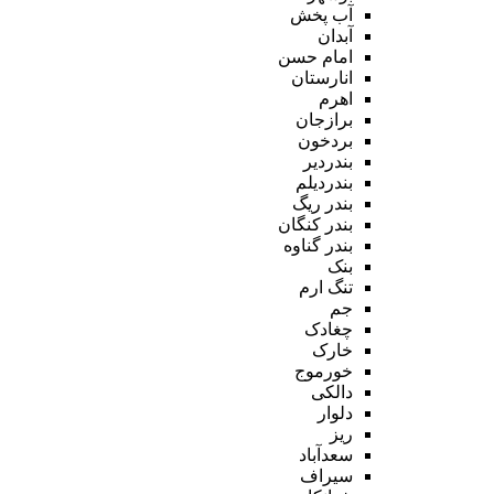
آب پخش
آبدان
امام حسن
انارستان
اهرم
برازجان
بردخون
بندردیر
بندردیلم
بندر ریگ
بندر کنگان
بندر گناوه
بنک
تنگ ارم
جم
چغادک
خارک
خورموج
دالکی
دلوار
ریز
سعدآباد
سیراف