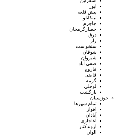
اسفراین
ایور
پیش قلعه
تیتکانلو
جاجرم
حصارگرمخان
درق
راز
سنخواست
شوقان
شیروان
صفی آباد
فاروج
قاضی
گرمه
لوجلی
بازگشت
خوزستان
تمام شهر‌ها
اهواز
آبادان
آغاجاری
اروندکنار
الوان