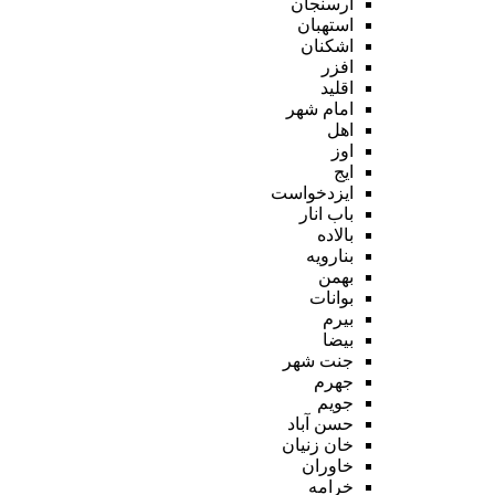
ارسنجان
استهبان
اشکنان
افزر
اقلید
امام شهر
اهل
اوز
ایج
ایزدخواست
باب انار
بالاده
بنارویه
بهمن
بوانات
بیرم
بیضا
جنت شهر
جهرم
جویم
حسن آباد
خان زنیان
خاوران
خرامه