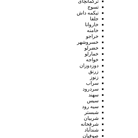
ترکمانچای
تسوج
تیکمه داش
جلفا
خاروانا
خامنه
خراجو
خسروشهر
خضرلو
خمارلو
خواجه
دوزدوزان
زرنق
زنوز
سراب
سردرود
سهند
سیس
سیه رود
شبستر
شربیان
شرفخانه
شندآباد
صوفیان