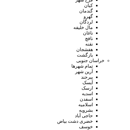
کیان
گندمان
گهرو
لردگان
مال خلیفه
ناغان
نافچ
نقنه
هفشجان
بازگشت
خراسان جنوبی
تمام شهر‌ها
آرین شهر
بیرجند
آیسک
ارسک
اسدیه
اسفدن
اسلامیه
بشرویه
حاجی آباد
خضری دشت بیاض
خوسف