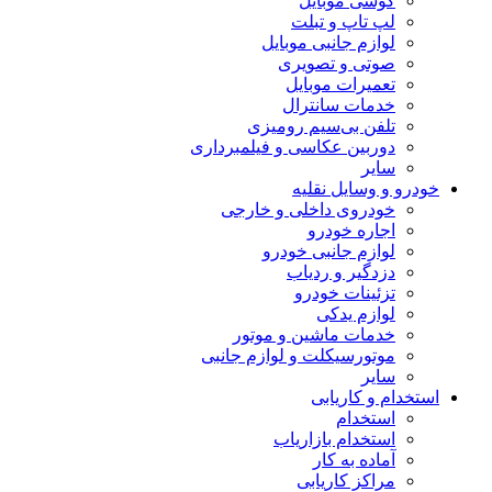
گوشی موبایل
لپ تاپ و تبلت
لوازم جانبی موبایل
صوتی و تصویری
تعمیرات موبایل
خدمات سانترال
تلفن بی‌سیم رومیزی
دوربین عکاسی و فیلمبرداری
سایر
خودرو و وسایل نقلیه
خودروی داخلی و خارجی
اجاره خودرو
لوازم جانبی خودرو
دزدگیر و ردیاب
تزئینات خودرو
لوازم یدکی
خدمات ماشین و موتور
موتورسیکلت و لوازم جانبی
سایر
استخدام و کاریابی
استخدام
استخدام بازاریاب
آماده به کار
مراکز کاریابی