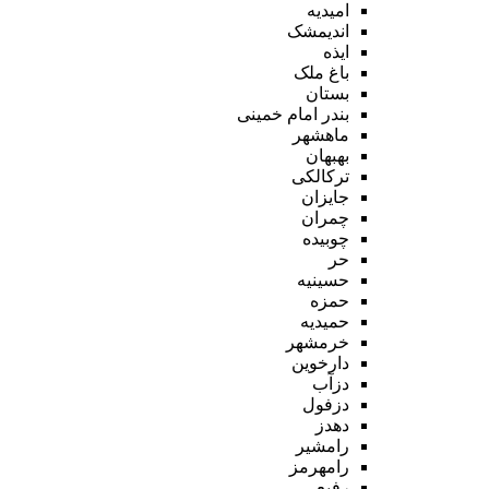
امیدیه
اندیمشک
ایذه
باغ ملک
بستان
بندر امام خمینی
ماهشهر
بهبهان
ترکالکی
جایزان
چمران
چوبیده
حر
حسینیه
حمزه
حمیدیه
خرمشهر
دارخوین
دزآب
دزفول
دهدز
رامشیر
رامهرمز
رفیع