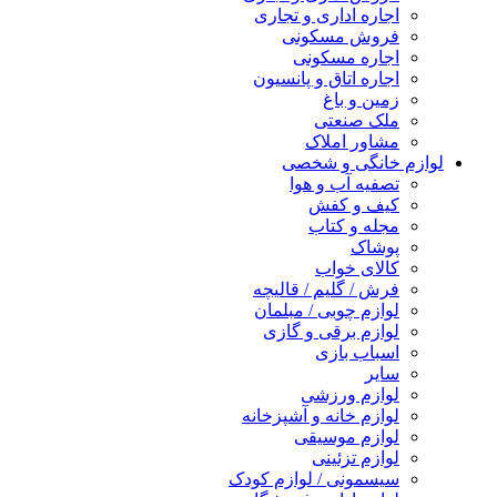
اجاره اداری و تجاری
فروش مسکونی
اجاره مسکونی
اجاره اتاق و پانسیون
زمین و باغ
ملک صنعتی
مشاور املاک
لوازم خانگی و شخصی
تصفیه آب و هوا
کیف و کفش
مجله و کتاب
پوشاک
کالای خواب
فرش / گلیم / قالیچه
لوازم چوبی / مبلمان
لوازم برقی و گازی
اسباب بازی
سایر
لوازم ورزشی
لوازم خانه و آشپزخانه
لوازم موسیقی
لوازم تزئینی
سیسمونی / لوازم کودک