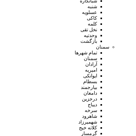
شبانکاره
شنبه
عسلویه
کاکی
کلمه
نخل تقی
وحدتیه
بازگشت
سمنان
تمام شهر‌ها
سمنان
آرادان
امیریه
ایوانکی
بسطام
بیارجمند
دامغان
درجزین
دیباج
سرخه
شاهرود
شهمیرزاد
کلاته خیج
گرمسار