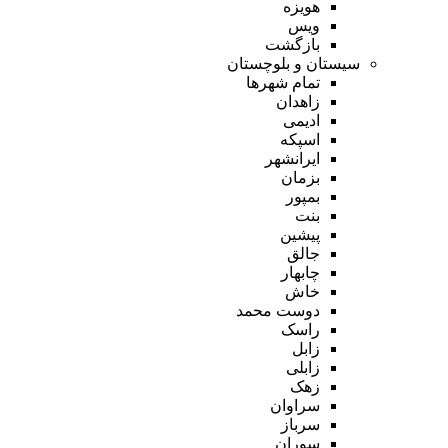
هویزه
ویس
بازگشت
سیستان و بلوچستان
تمام شهر‌ها
زاهدان
ادیمی
اسپکه
ایرانشهر
بزمان
بمپور
بنت
پیشین
جالق
چابهار
خاش
دوست محمد
راسک
زابل
زابلی
زهک
سراوان
سرباز
سوران