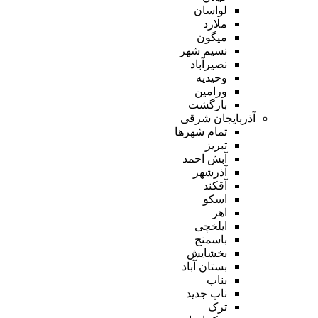
لواسان
ملارد
میگون
نسیم شهر
نصیرآباد
وحیدیه
ورامین
بازگشت
آذربایجان شرقی
تمام شهر‌ها
تبریز
آبش احمد
آذرشهر
آقکند
اسکو
اهر
ایلخچی
باسمنج
بخشایش
بستان آباد
بناب
ناب جدید
ترک