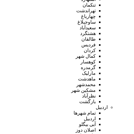
تنکمان
تهراندشت
چهارباغ
ساوجبلاغ
سعیدآباد
هشتگرد
طالقان
فردیس
کردان
کمال شهر
کوهسار
گرمدره
مارلیک
ماهدشت
محمدشهر
مشکین شهر
نظرآباد
بازگشت
اردبیل
تمام شهر‌ها
اردبیل
آبی بیگلو
اصلان دوز