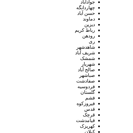
جوادآباد
چهاردانگه
حسن آباد
دماوند
دیزین
رباط کریم
رودهن
ری
شاهدشهر
شریف آباد
شمشک
شهریار
صالح آباد
صباشهر
صفادشت
فردوسیه
گلستان
فشم
فیروزکوه
قدس
قرچک
قیامدشت
کهریزک
کیلان