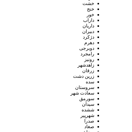
خشت
خنج
خور
داراب
داریان
دبیران
دژکرد
دهرم
دوبرجی
رامجرد
رونیز
زاهدشهر
زرقان
زرین دشت
سده
سروستان
سعادت شهر
سورمق
سیدان
ششده
شهرپیر
صدرا
صغاد