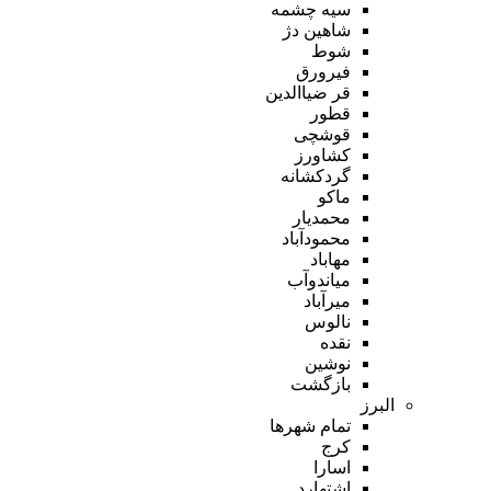
سیه چشمه
شاهین دژ
شوط
فیرورق
قر ضیاالدین
قطور
قوشچی
کشاورز
گردکشانه
ماکو
محمدیار
محمودآباد
مهاباد
میاندوآب
میرآباد
نالوس
نقده
نوشین
بازگشت
البرز
تمام شهر‌ها
کرج
اسارا
اشتهارد