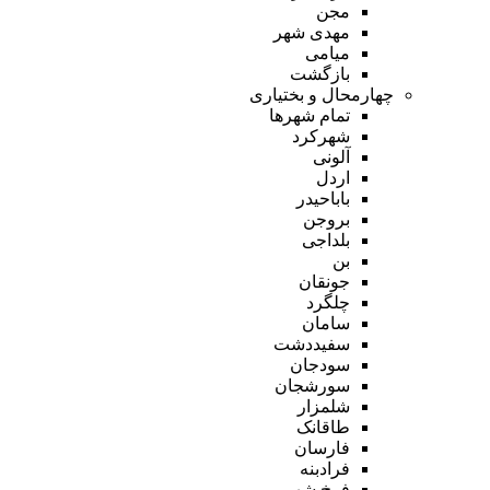
مجن
مهدی شهر
میامی
بازگشت
چهارمحال و بختیاری
تمام شهر‌ها
شهرکرد
آلونی
اردل
باباحیدر
بروجن
بلداجی
بن
جونقان
چلگرد
سامان
سفیددشت
سودجان
سورشجان
شلمزار
طاقانک
فارسان
فرادبنه
فرخ شهر