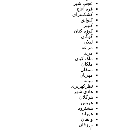
عجب شیر
قره آغاج
کشکسرای
کلوانق
کلیبر
کوزه کنان
گوگان
لیلان
مراغه
مرند
ملک کیان
ملکان
ممقان
مهربان
میانه
نظرکهریزی
هادی شهر
هرگلان
هریس
هشترود
هوراند
وایقان
ورزقان