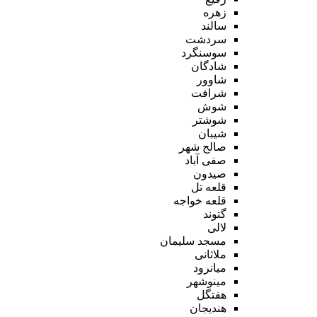
زهره
سالند
سردشت
سوسنگرد
شادگان
شاوور
شرافت
شوش
شوشتر
شیبان
صالح شهر
صفی آباد
صیدون
قلعه تل
قلعه خواجه
گتوند
لالی
مسجد سلیمان
ملاثانی
میانرود
مینوشهر
هفتگل
هندیجان