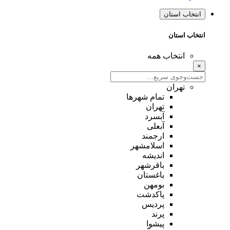
انتخاب استان
انتخاب استان
انتخاب همه
×
تهران
تمام شهر‌ها
تهران
آبسرد
آبعلی
ارجمند
اسلامشهر
اندیشه
باقرشهر
باغستان
بومهن
پاکدشت
پردیس
پرند
پیشوا