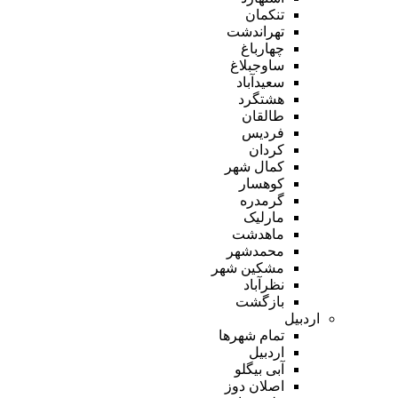
تنکمان
تهراندشت
چهارباغ
ساوجبلاغ
سعیدآباد
هشتگرد
طالقان
فردیس
کردان
کمال شهر
کوهسار
گرمدره
مارلیک
ماهدشت
محمدشهر
مشکین شهر
نظرآباد
بازگشت
اردبیل
تمام شهر‌ها
اردبیل
آبی بیگلو
اصلان دوز