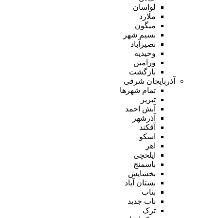
لواسان
ملارد
میگون
نسیم شهر
نصیرآباد
وحیدیه
ورامین
بازگشت
آذربایجان شرقی
تمام شهر‌ها
تبریز
آبش احمد
آذرشهر
آقکند
اسکو
اهر
ایلخچی
باسمنج
بخشایش
بستان آباد
بناب
ناب جدید
ترک