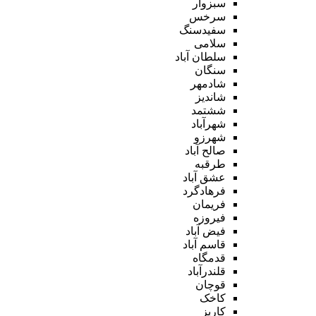
سبزوار
سرخس
سفیدسنگ
سلامی
سلطان آباد
سنگان
شادمهر
شاندیز
ششتمد
شهرآباد
شهرزو
صالح آباد
طرقبه
عشق آباد
فرهادگرد
فریمان
فیروزه
فیض آباد
قاسم آباد
قدمگاه
قلندرآباد
قوچان
کاخک
کاریز