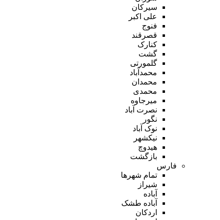
سیرکان
علی اکبر
فنوج
قصرقند
کنارک
گشت
گلمورتی
محمدآباد
محمدان
محمدی
میرجاوه
نصرت آباد
نگور
نوک آباد
نیکشهر
هیدوچ
بازگشت
فارس
تمام شهر‌ها
شیراز
آباده
آباده طشک
اردکان