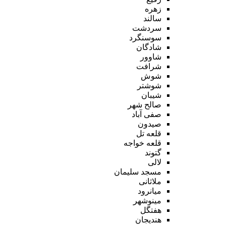
زهره
سالند
سردشت
سوسنگرد
شادگان
شاوور
شرافت
شوش
شوشتر
شیبان
صالح شهر
صفی آباد
صیدون
قلعه تل
قلعه خواجه
گتوند
لالی
مسجد سلیمان
ملاثانی
میانرود
مینوشهر
هفتگل
هندیجان