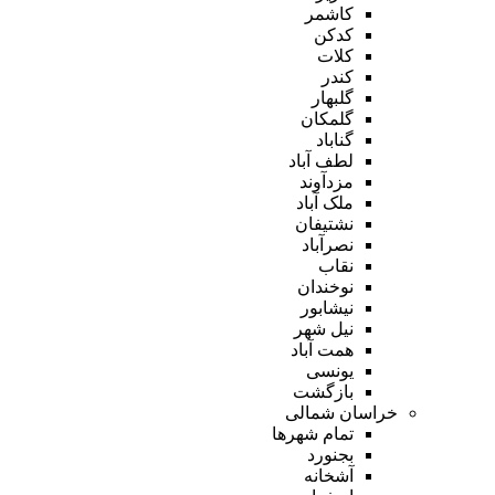
کاشمر
کدکن
کلات
کندر
گلبهار
گلمکان
گناباد
لطف آباد
مزدآوند
ملک آباد
نشتیفان
نصرآباد
نقاب
نوخندان
نیشابور
نیل شهر
همت آباد
یونسی
بازگشت
خراسان شمالی
تمام شهر‌ها
بجنورد
آشخانه