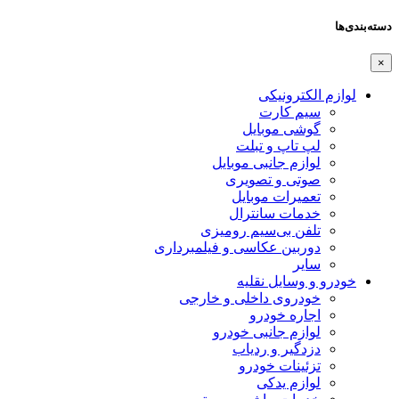
دسته‌بندی‌ها
×
لوازم الکترونیکی
سیم کارت
گوشی موبایل
لپ تاپ و تبلت
لوازم جانبی موبایل
صوتی و تصویری
تعمیرات موبایل
خدمات سانترال
تلفن بی‌سیم رومیزی
دوربین عکاسی و فیلمبرداری
سایر
خودرو و وسایل نقلیه
خودروی داخلی و خارجی
اجاره خودرو
لوازم جانبی خودرو
دزدگیر و ردیاب
تزئینات خودرو
لوازم یدکی