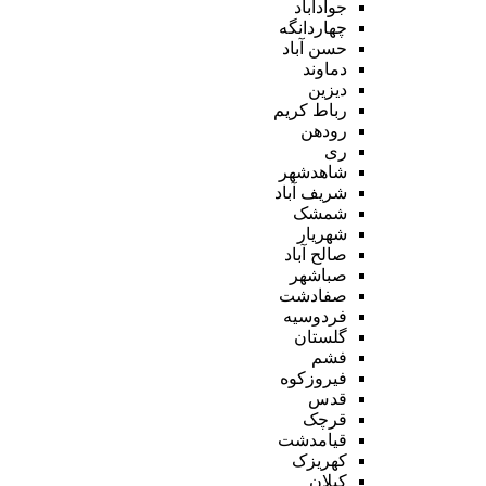
جوادآباد
چهاردانگه
حسن آباد
دماوند
دیزین
رباط کریم
رودهن
ری
شاهدشهر
شریف آباد
شمشک
شهریار
صالح آباد
صباشهر
صفادشت
فردوسیه
گلستان
فشم
فیروزکوه
قدس
قرچک
قیامدشت
کهریزک
کیلان