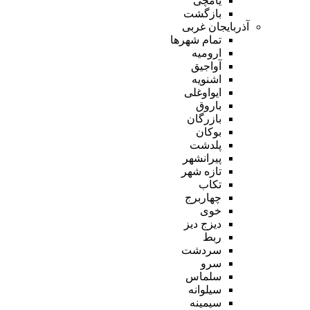
یامچی
بازگشت
آذربایجان غربی
تمام شهر‌ها
ارومیه
آواجیق
اشنویه
ایواوغلی
باروق
بازرگان
بوکان
پلدشت
پیرانشهر
تازه شهر
تکاب
چهاربرج
خوی
دیزج دیز
ربط
سردشت
سرو
سلماس
سیلوانه
سیمینه