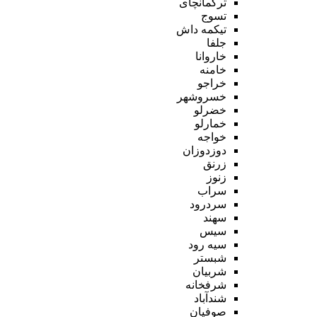
ترکمانچای
تسوج
تیکمه داش
جلفا
خاروانا
خامنه
خراجو
خسروشهر
خضرلو
خمارلو
خواجه
دوزدوزان
زرنق
زنوز
سراب
سردرود
سهند
سیس
سیه رود
شبستر
شربیان
شرفخانه
شندآباد
صوفیان