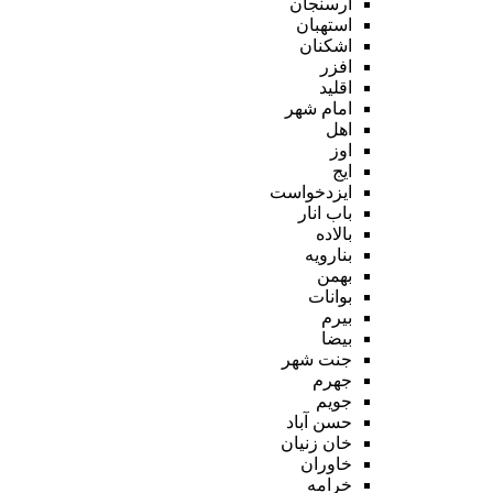
ارسنجان
استهبان
اشکنان
افزر
اقلید
امام شهر
اهل
اوز
ایج
ایزدخواست
باب انار
بالاده
بنارویه
بهمن
بوانات
بیرم
بیضا
جنت شهر
جهرم
جویم
حسن آباد
خان زنیان
خاوران
خرامه