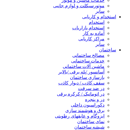
خدمات ماشین و موتور
موتورسیکلت و لوازم جانبی
سایر
استخدام و کاریابی
استخدام
استخدام بازاریاب
آماده به کار
مراکز کاریابی
سایر
ساختمان
مصالح ساختمانی
خدمات ساختمانی
ماشین آلات ساختمانی
آسانسور /پله برقی /بالابر
بازسازی ساختمان
سقف کاذب / دیوار کاذب
در ضد سرقت
در اتوماتیک / کرکره برقی
در و پنجره
دکوراسیون داخلی
برق و هوشمند سازی
ایزوگام و عایقهای رطوبتی
نمای ساختمان
شیشه ساختمان