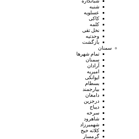
شبانکاره
شنبه
عسلویه
کاکی
کلمه
نخل تقی
وحدتیه
بازگشت
سمنان
تمام شهر‌ها
سمنان
آرادان
امیریه
ایوانکی
بسطام
بیارجمند
دامغان
درجزین
دیباج
سرخه
شاهرود
شهمیرزاد
کلاته خیج
گرمسار