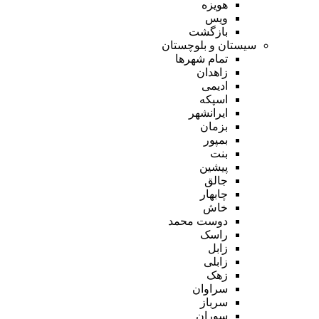
هویزه
ویس
بازگشت
سیستان و بلوچستان
تمام شهر‌ها
زاهدان
ادیمی
اسپکه
ایرانشهر
بزمان
بمپور
بنت
پیشین
جالق
چابهار
خاش
دوست محمد
راسک
زابل
زابلی
زهک
سراوان
سرباز
سوران