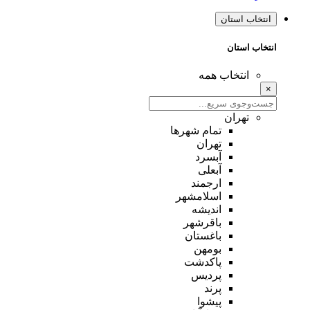
انتخاب استان
انتخاب استان
انتخاب همه
×
تهران
تمام شهر‌ها
تهران
آبسرد
آبعلی
ارجمند
اسلامشهر
اندیشه
باقرشهر
باغستان
بومهن
پاکدشت
پردیس
پرند
پیشوا