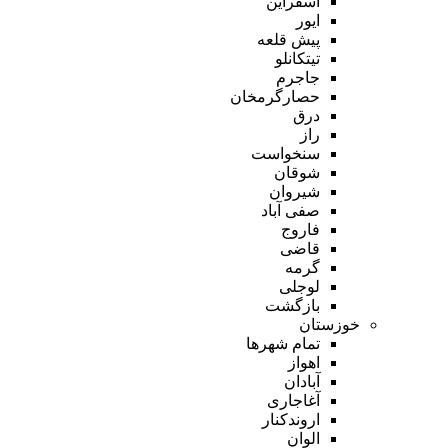
اسفراین
ایور
پیش قلعه
تیتکانلو
جاجرم
حصارگرمخان
درق
راز
سنخواست
شوقان
شیروان
صفی آباد
فاروج
قاضی
گرمه
لوجلی
بازگشت
خوزستان
تمام شهر‌ها
اهواز
آبادان
آغاجاری
اروندکنار
الوان