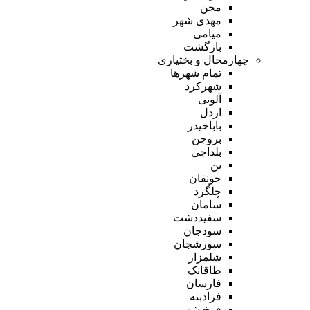
مجن
مهدی شهر
میامی
بازگشت
چهارمحال و بختیاری
تمام شهر‌ها
شهرکرد
آلونی
اردل
باباحیدر
بروجن
بلداجی
بن
جونقان
چلگرد
سامان
سفیددشت
سودجان
سورشجان
شلمزار
طاقانک
فارسان
فرادبنه
فرخ شهر