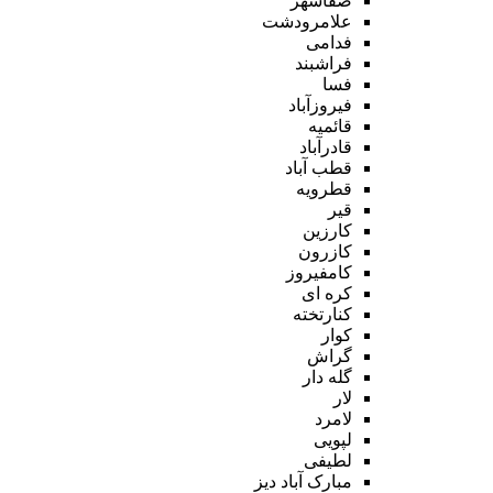
صفاشهر
علامرودشت
فدامی
فراشبند
فسا
فیروزآباد
قائمیه
قادرآباد
قطب آباد
قطرویه
قیر
کارزین
کازرون
کامفیروز
کره ای
کنارتخته
کوار
گراش
گله دار
لار
لامرد
لپویی
لطیفی
مبارک آباد دیز