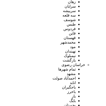
زهان
سرایان
سربیشه
سه قلعه
شوسف
طبس
فردوس
قاین
قهستان
محمدشهر
مود
نهبندان
نیمبلوک
بازگشت
خراسان رضوی
تمام شهر‌ها
مشهد
احمدآباد صولت
انابد
باجگیران
باخرز
بار
بایگ
بجستان