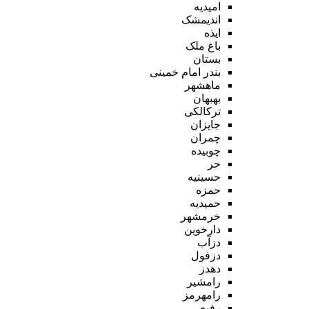
امیدیه
اندیمشک
ایذه
باغ ملک
بستان
بندر امام خمینی
ماهشهر
بهبهان
ترکالکی
جایزان
چمران
چوبیده
حر
حسینیه
حمزه
حمیدیه
خرمشهر
دارخوین
دزآب
دزفول
دهدز
رامشیر
رامهرمز
رفیع