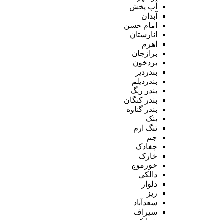
آب پخش
آبدان
امام حسن
انارستان
اهرم
برازجان
بردخون
بندردیر
بندردیلم
بندر ریگ
بندر کنگان
بندر گناوه
بنک
تنگ ارم
جم
چغادک
خارک
خورموج
دالکی
دلوار
ریز
سعدآباد
سیراف