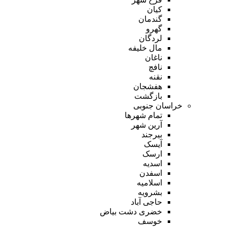
کیان
گندمان
گهرو
لردگان
مال خلیفه
ناغان
نافچ
نقنه
هفشجان
بازگشت
خراسان جنوبی
تمام شهر‌ها
آرین شهر
بیرجند
آیسک
ارسک
اسدیه
اسفدن
اسلامیه
بشرویه
حاجی آباد
خضری دشت بیاض
خوسف