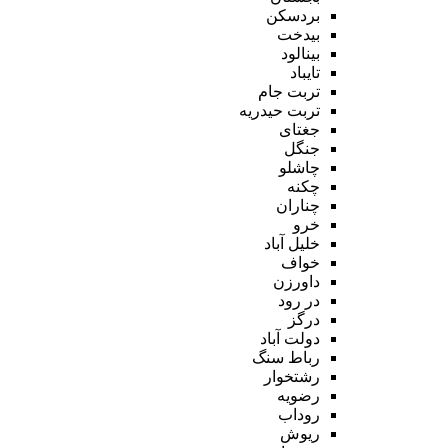
بردسکن
بیدخت
بینالود
تایباد
تربت جام
تربت حیدریه
جغتای
جنگل
چاشلو
چکنه
چناران
خرو
خلیل آباد
خواف
داورزن
در رود
درگز
دولت آباد
رباط سنگ
رشتخوار
رضویه
روداب
ریوش