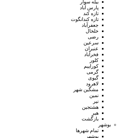
بیله سوار
پارس آباد
تازه کند
تازه کندانگوت
جعفرآباد
خلخال
رضی
سرعین
عنبران
فخرآباد
کلور
کوراییم
گرمی
گیوی
لاهرود
مشگین شهر
نمین
نیر
هشتجین
هیر
بازگشت
بوشهر
تمام شهر‌ها
بوشهر