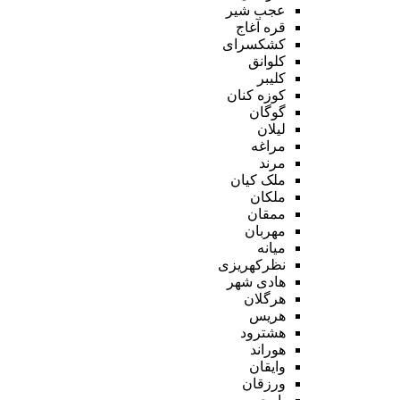
عجب شیر
قره آغاج
کشکسرای
کلوانق
کلیبر
کوزه کنان
گوگان
لیلان
مراغه
مرند
ملک کیان
ملکان
ممقان
مهربان
میانه
نظرکهریزی
هادی شهر
هرگلان
هریس
هشترود
هوراند
وایقان
ورزقان