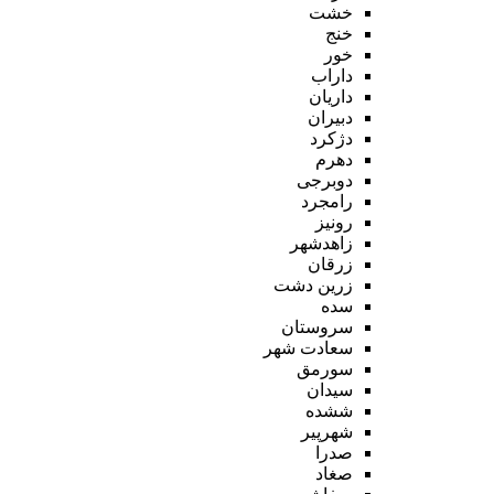
خشت
خنج
خور
داراب
داریان
دبیران
دژکرد
دهرم
دوبرجی
رامجرد
رونیز
زاهدشهر
زرقان
زرین دشت
سده
سروستان
سعادت شهر
سورمق
سیدان
ششده
شهرپیر
صدرا
صغاد