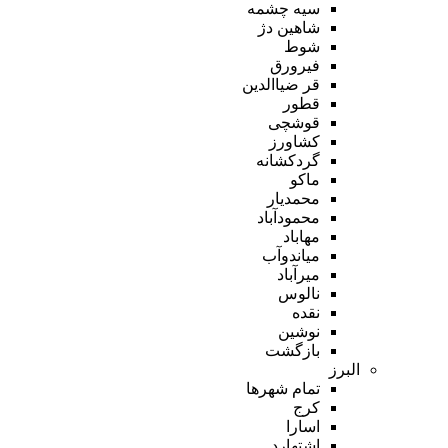
سیه چشمه
شاهین دژ
شوط
فیرورق
قر ضیاالدین
قطور
قوشچی
کشاورز
گردکشانه
ماکو
محمدیار
محمودآباد
مهاباد
میاندوآب
میرآباد
نالوس
نقده
نوشین
بازگشت
البرز
تمام شهر‌ها
کرج
اسارا
اشتهارد