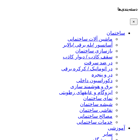
دسته‌بندی‌ها
×
ساختمان
ماشین آلات ساختمانی
آسانسور /پله برقی /بالابر
بازسازی ساختمان
سقف کاذب / دیوار کاذب
در ضد سرقت
در اتوماتیک / کرکره برقی
در و پنجره
دکوراسیون داخلی
برق و هوشمند سازی
ایزوگام و عایقهای رطوبتی
نمای ساختمان
شیشه ساختمان
نقاشی ساختمان
مصالح ساختمانی
خدمات ساختمانی
آموزشی
سایر
آموزشگاه