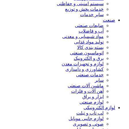
سیستم امنیتی و حفاظتی
خدمات پخش و توزیع
سایر خدمات
صنعت
ضایعات صنعتی
آب و فاضلاب
مواد شیمیایی و معدنی
تولید مواد غذایی
بسته بندی کالا
اتوماسیون صنعتی
برق و الکترونیک
لوازم و تجهیزات معدن
کشاورزی و دامداری
خدمات صنعتی
سایر
ماشین آلات صنعتی
آهن آلات و فلزات
ابزار و یراق
لوازم صنعتی
لوازم الکترونیکی
لپ تاپ و تبلت
لوازم جانبی موبایل
صوتی و تصویری