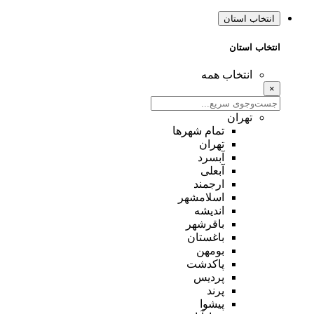
انتخاب استان
انتخاب استان
انتخاب همه
×
تهران
تمام شهر‌ها
تهران
آبسرد
آبعلی
ارجمند
اسلامشهر
اندیشه
باقرشهر
باغستان
بومهن
پاکدشت
پردیس
پرند
پیشوا