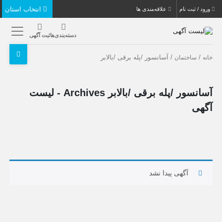
انتخاب استان
ورود / ثبت نام
علاقه‌مندی ها
دسته‌بندی‌ها
ثبت آگهی
/
/ آسانسور /پله برقی /بالابر
خانه
ساختمان
آسانسور /پله برقی /بالابر Archives - لیست
آگهی
آگهی پیدا نشد