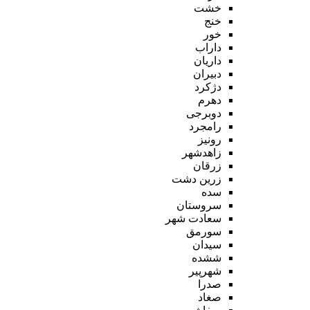
خشت
خنج
خور
داراب
داریان
دبیران
دژکرد
دهرم
دوبرجی
رامجرد
رونیز
زاهدشهر
زرقان
زرین دشت
سده
سروستان
سعادت شهر
سورمق
سیدان
ششده
شهرپیر
صدرا
صغاد