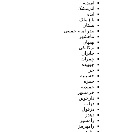
امیدیه
اندیمشک
ایذه
باغ ملک
بستان
بندر امام خمینی
ماهشهر
بهبهان
ترکالکی
جایزان
چمران
چوبیده
حر
حسینیه
حمزه
حمیدیه
خرمشهر
دارخوین
دزآب
دزفول
دهدز
رامشیر
رامهرمز
رفیع