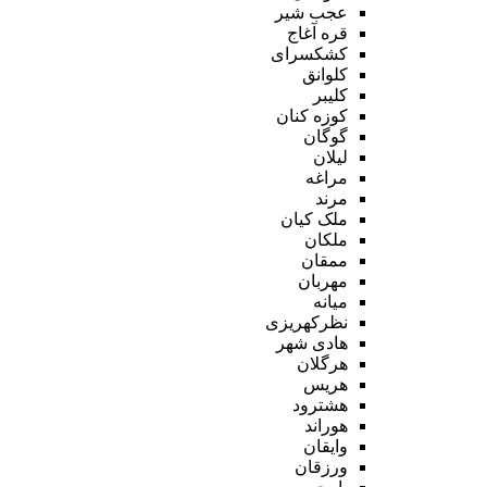
عجب شیر
قره آغاج
کشکسرای
کلوانق
کلیبر
کوزه کنان
گوگان
لیلان
مراغه
مرند
ملک کیان
ملکان
ممقان
مهربان
میانه
نظرکهریزی
هادی شهر
هرگلان
هریس
هشترود
هوراند
وایقان
ورزقان