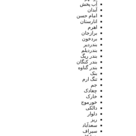
آب پخش
آبدان
امام حسن
انارستان
اهرم
برازجان
بردخون
بندردیر
بندردیلم
بندر ریگ
بندر کنگان
بندر گناوه
بنک
تنگ ارم
جم
چغادک
خارک
خورموج
دالکی
دلوار
ریز
سعدآباد
سیراف