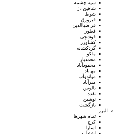
سیه چشمه
شاهین دژ
شوط
فیرورق
قر ضیاالدین
قطور
قوشچی
کشاورز
گردکشانه
ماکو
محمدیار
محمودآباد
مهاباد
میاندوآب
میرآباد
نالوس
نقده
نوشین
بازگشت
البرز
تمام شهر‌ها
کرج
اسارا
اشتهارد