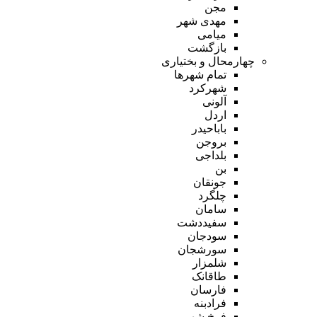
مجن
مهدی شهر
میامی
بازگشت
چهارمحال و بختیاری
تمام شهر‌ها
شهرکرد
آلونی
اردل
باباحیدر
بروجن
بلداجی
بن
جونقان
چلگرد
سامان
سفیددشت
سودجان
سورشجان
شلمزار
طاقانک
فارسان
فرادبنه
فرخ شهر