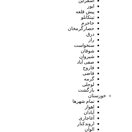
اسفراین
ایور
پیش قلعه
تیتکانلو
جاجرم
حصارگرمخان
درق
راز
سنخواست
شوقان
شیروان
صفی آباد
فاروج
قاضی
گرمه
لوجلی
بازگشت
خوزستان
تمام شهر‌ها
اهواز
آبادان
آغاجاری
اروندکنار
الوان