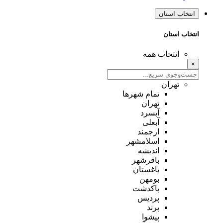
انتخاب استان
انتخاب استان
انتخاب همه
×
تهران
تمام شهر‌ها
تهران
آبسرد
آبعلی
ارجمند
اسلامشهر
اندیشه
باقرشهر
باغستان
بومهن
پاکدشت
پردیس
پرند
پیشوا