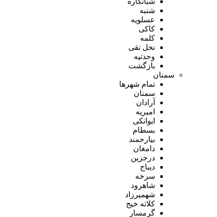
شبانکاره
شنبه
عسلویه
کاکی
کلمه
نخل تقی
وحدتیه
بازگشت
سمنان
تمام شهر‌ها
سمنان
آرادان
امیریه
ایوانکی
بسطام
بیارجمند
دامغان
درجزین
دیباج
سرخه
شاهرود
شهمیرزاد
کلاته خیج
گرمسار