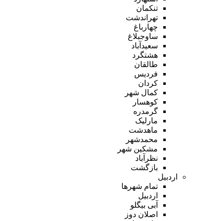
تنکمان
تهراندشت
چهارباغ
ساوجبلاغ
سعیدآباد
هشتگرد
طالقان
فردیس
کردان
کمال شهر
کوهسار
گرمدره
مارلیک
ماهدشت
محمدشهر
مشکین شهر
نظرآباد
بازگشت
اردبیل
تمام شهر‌ها
اردبیل
آبی بیگلو
اصلان دوز