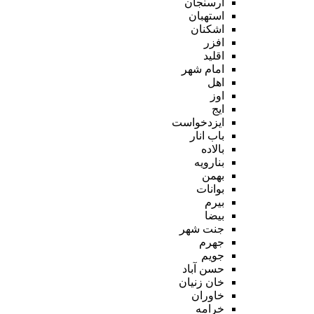
ارسنجان
استهبان
اشکنان
افزر
اقلید
امام شهر
اهل
اوز
ایج
ایزدخواست
باب انار
بالاده
بنارویه
بهمن
بوانات
بیرم
بیضا
جنت شهر
جهرم
جویم
حسن آباد
خان زنیان
خاوران
خرامه