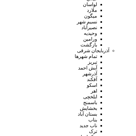
لواسان
ملارد
میگون
نسیم شهر
نصیرآباد
وحیدیه
ورامین
بازگشت
آذربایجان شرقی
تمام شهر‌ها
تبریز
آبش احمد
آذرشهر
آقکند
اسکو
اهر
ایلخچی
باسمنج
بخشایش
بستان آباد
بناب
ناب جدید
ترک