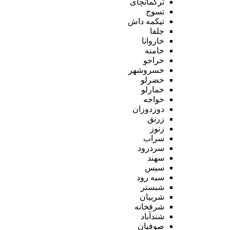
ترکمانچای
تسوج
تیکمه داش
جلفا
خاروانا
خامنه
خراجو
خسروشهر
خضرلو
خمارلو
خواجه
دوزدوزان
زرنق
زنوز
سراب
سردرود
سهند
سیس
سیه رود
شبستر
شربیان
شرفخانه
شندآباد
صوفیان