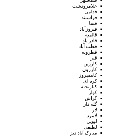
صفاشهر
علامرودشت
فدامی
فراشبند
فسا
فیروزآباد
قائمیه
قادرآباد
قطب آباد
قطرویه
قیر
کارزین
کازرون
کامفیروز
کره ای
کنارتخته
کوار
گراش
گله دار
لار
لامرد
لپویی
لطیفی
مبارک آباد دیز