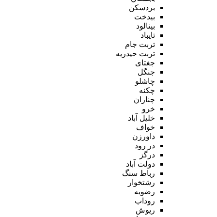
بردسکن
بیدخت
بینالود
تایباد
تربت جام
تربت حیدریه
جغتای
جنگل
چاشلو
چکنه
چناران
خرو
خلیل آباد
خواف
داورزن
در رود
درگز
دولت آباد
رباط سنگ
رشتخوار
رضویه
روداب
ریوش