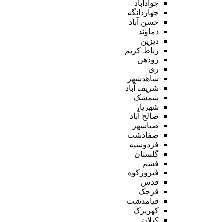
جوادآباد
چهاردانگه
حسن آباد
دماوند
دیزین
رباط کریم
رودهن
ری
شاهدشهر
شریف آباد
شمشک
شهریار
صالح آباد
صباشهر
صفادشت
فردوسیه
گلستان
فشم
فیروزکوه
قدس
قرچک
قیامدشت
کهریزک
کیلان