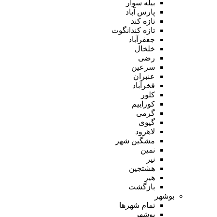
بیله سوار
پارس آباد
تازه کند
تازه کندانگوت
جعفرآباد
خلخال
رضی
سرعین
عنبران
فخرآباد
کلور
کوراییم
گرمی
گیوی
لاهرود
مشگین شهر
نمین
نیر
هشتجین
هیر
بازگشت
بوشهر
تمام شهر‌ها
بوشهر