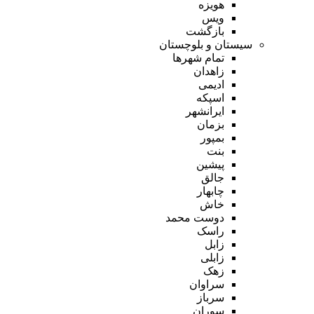
هویزه
ویس
بازگشت
سیستان و بلوچستان
تمام شهر‌ها
زاهدان
ادیمی
اسپکه
ایرانشهر
بزمان
بمپور
بنت
پیشین
جالق
چابهار
خاش
دوست محمد
راسک
زابل
زابلی
زهک
سراوان
سرباز
سوران