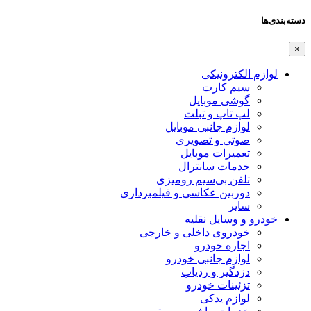
دسته‌بندی‌ها
×
لوازم الکترونیکی
سیم کارت
گوشی موبایل
لپ تاپ و تبلت
لوازم جانبی موبایل
صوتی و تصویری
تعمیرات موبایل
خدمات سانترال
تلفن بی‌سیم رومیزی
دوربین عکاسی و فیلمبرداری
سایر
خودرو و وسایل نقلیه
خودروی داخلی و خارجی
اجاره خودرو
لوازم جانبی خودرو
دزدگیر و ردیاب
تزئینات خودرو
لوازم یدکی