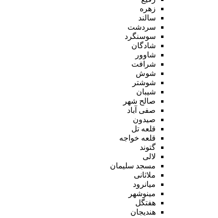
زهره
سالند
سردشت
سوسنگرد
شادگان
شاوور
شرافت
شوش
شوشتر
شیبان
صالح شهر
صفی آباد
صیدون
قلعه تل
قلعه خواجه
گتوند
لالی
مسجد سلیمان
ملاثانی
میانرود
مینوشهر
هفتگل
هندیجان