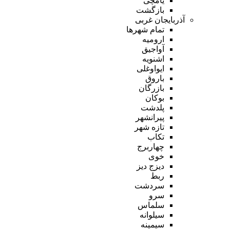
یامچی
بازگشت
آذربایجان غربی
تمام شهر‌ها
ارومیه
آواجیق
اشنویه
ایواوغلی
باروق
بازرگان
بوکان
پلدشت
پیرانشهر
تازه شهر
تکاب
چهاربرج
خوی
دیزج دیز
ربط
سردشت
سرو
سلماس
سیلوانه
سیمینه