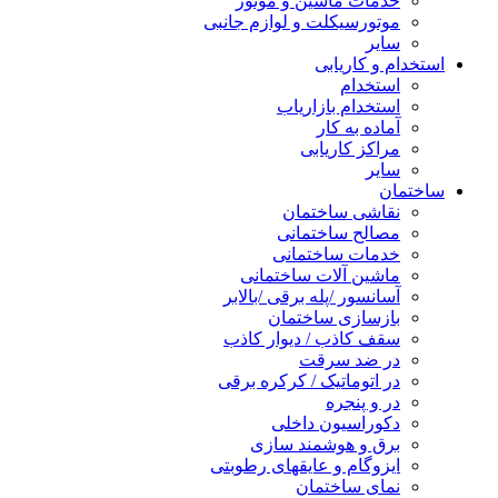
خدمات ماشین و موتور
موتورسیکلت و لوازم جانبی
سایر
استخدام و کاریابی
استخدام
استخدام بازاریاب
آماده به کار
مراکز کاریابی
سایر
ساختمان
نقاشی ساختمان
مصالح ساختمانی
خدمات ساختمانی
ماشین آلات ساختمانی
آسانسور /پله برقی /بالابر
بازسازی ساختمان
سقف کاذب / دیوار کاذب
در ضد سرقت
در اتوماتیک / کرکره برقی
در و پنجره
دکوراسیون داخلی
برق و هوشمند سازی
ایزوگام و عایقهای رطوبتی
نمای ساختمان