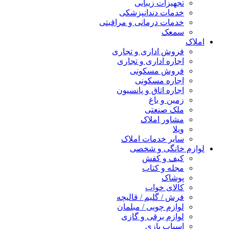
تجهیزات زیبایی
خدمات دندانپزشکی
خدمات درمانی و مراقبتی
سمعک
املاک
فروش اداری و تجاری
اجاره اداری و تجاری
فروش مسکونی
اجاره مسکونی
اجاره اتاق و پانسیون
زمین و باغ
ملک صنعتی
مشاور املاک
ویلا
سایر خدمات املاک
لوازم خانگی و شخصی
کیف و کفش
مجله و کتاب
پوشاک
کالای خواب
فرش / گلیم / قالیچه
لوازم چوبی / مبلمان
لوازم برقی و گازی
اسباب بازی