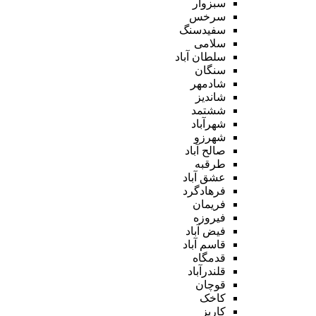
سبزوار
سرخس
سفیدسنگ
سلامی
سلطان آباد
سنگان
شادمهر
شاندیز
ششتمد
شهرآباد
شهرزو
صالح آباد
طرقبه
عشق آباد
فرهادگرد
فریمان
فیروزه
فیض آباد
قاسم آباد
قدمگاه
قلندرآباد
قوچان
کاخک
کاریز