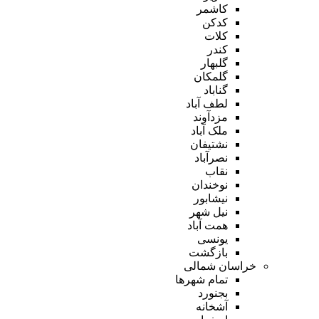
کاشمر
کدکن
کلات
کندر
گلبهار
گلمکان
گناباد
لطف آباد
مزدآوند
ملک آباد
نشتیفان
نصرآباد
نقاب
نوخندان
نیشابور
نیل شهر
همت آباد
یونسی
بازگشت
خراسان شمالی
تمام شهر‌ها
بجنورد
آشخانه