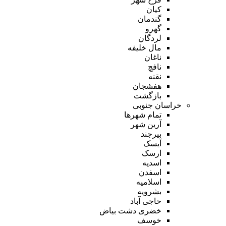
کیان
گندمان
گهرو
لردگان
مال خلیفه
ناغان
نافچ
نقنه
هفشجان
بازگشت
خراسان جنوبی
تمام شهر‌ها
آرین شهر
بیرجند
آیسک
ارسک
اسدیه
اسفدن
اسلامیه
بشرویه
حاجی آباد
خضری دشت بیاض
خوسف