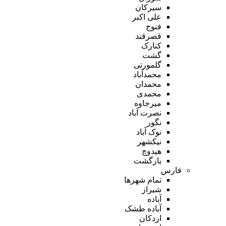
سیرکان
علی اکبر
فنوج
قصرقند
کنارک
گشت
گلمورتی
محمدآباد
محمدان
محمدی
میرجاوه
نصرت آباد
نگور
نوک آباد
نیکشهر
هیدوچ
بازگشت
فارس
تمام شهر‌ها
شیراز
آباده
آباده طشک
اردکان