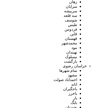
زهان
سرایان
سربیشه
سه قلعه
شوسف
طبس
فردوس
قاین
قهستان
محمدشهر
مود
نهبندان
نیمبلوک
بازگشت
خراسان رضوی
تمام شهر‌ها
مشهد
احمدآباد صولت
انابد
باجگیران
باخرز
بار
بایگ
بجستان