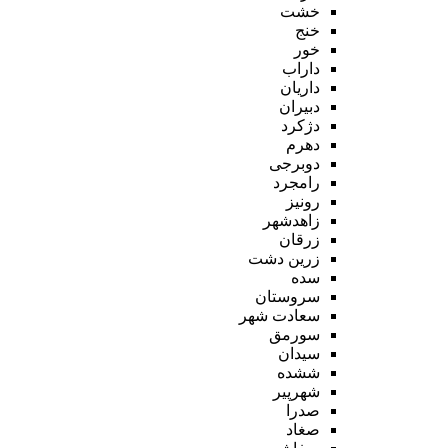
خشت
خنج
خور
داراب
داریان
دبیران
دژکرد
دهرم
دوبرجی
رامجرد
رونیز
زاهدشهر
زرقان
زرین دشت
سده
سروستان
سعادت شهر
سورمق
سیدان
ششده
شهرپیر
صدرا
صغاد