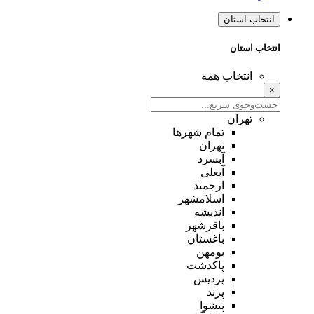
نتخاب استان
تخاب استان
انتخاب همه
تهران
تمام شهر‌ها
تهران
آبسرد
آبعلی
ارجمند
اسلامشهر
اندیشه
باقرشهر
باغستان
بومهن
پاکدشت
پردیس
پرند
پیشوا