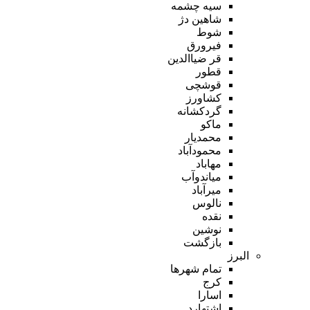
سیه چشمه
شاهین دژ
شوط
فیرورق
قر ضیاالدین
قطور
قوشچی
کشاورز
گردکشانه
ماکو
محمدیار
محمودآباد
مهاباد
میاندوآب
میرآباد
نالوس
نقده
نوشین
بازگشت
البرز
تمام شهر‌ها
کرج
اسارا
اشتهارد