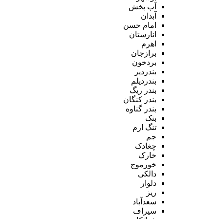
آب پخش
آبدان
امام حسن
انارستان
اهرم
برازجان
بردخون
بندردیر
بندردیلم
بندر ریگ
بندر کنگان
بندر گناوه
بنک
تنگ ارم
جم
چغادک
خارک
خورموج
دالکی
دلوار
ریز
سعدآباد
سیراف