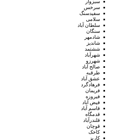
سبزوار
سرخس
سفیدسنگ
سلامی
سلطان آباد
سنگان
شادمهر
شاندیز
ششتمد
شهرآباد
شهرزو
صالح آباد
طرقبه
عشق آباد
فرهادگرد
فریمان
فیروزه
فیض آباد
قاسم آباد
قدمگاه
قلندرآباد
قوچان
کاخک
کاریز