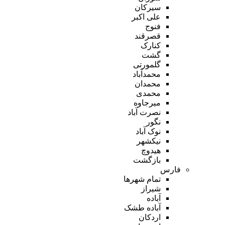
سیرکان
علی اکبر
فنوج
قصرقند
کنارک
گشت
گلمورتی
محمدآباد
محمدان
محمدی
میرجاوه
نصرت آباد
نگور
نوک آباد
نیکشهر
هیدوچ
بازگشت
فارس
تمام شهر‌ها
شیراز
آباده
آباده طشک
اردکان