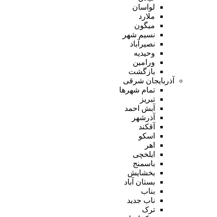
لواسان
ملارد
میگون
نسیم شهر
نصیرآباد
وحیدیه
ورامین
بازگشت
آذربایجان شرقی
تمام شهر‌ها
تبریز
آبش احمد
آذرشهر
آقکند
اسکو
اهر
ایلخچی
باسمنج
بخشایش
بستان آباد
بناب
ناب جدید
ترک