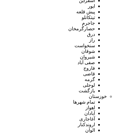
اسفراین
ایور
پیش قلعه
تیتکانلو
جاجرم
حصارگرمخان
درق
راز
سنخواست
شوقان
شیروان
صفی آباد
فاروج
قاضی
گرمه
لوجلی
بازگشت
خوزستان
تمام شهر‌ها
اهواز
آبادان
آغاجاری
اروندکنار
الوان