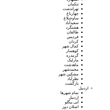
تنکمان
تهراندشت
چهارباغ
ساوجبلاغ
سعیدآباد
هشتگرد
طالقان
فردیس
کردان
کمال شهر
کوهسار
گرمدره
مارلیک
ماهدشت
محمدشهر
مشکین شهر
نظرآباد
بازگشت
اردبیل
تمام شهر‌ها
اردبیل
آبی بیگلو
اصلان دوز