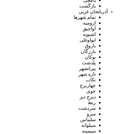
یامچی
بازگشت
آذربایجان غربی
تمام شهر‌ها
ارومیه
آواجیق
اشنویه
ایواوغلی
باروق
بازرگان
بوکان
پلدشت
پیرانشهر
تازه شهر
تکاب
چهاربرج
خوی
دیزج دیز
ربط
سردشت
سرو
سلماس
سیلوانه
سیمینه