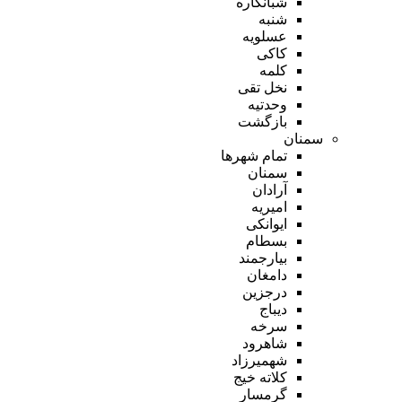
شبانکاره
شنبه
عسلویه
کاکی
کلمه
نخل تقی
وحدتیه
بازگشت
سمنان
تمام شهر‌ها
سمنان
آرادان
امیریه
ایوانکی
بسطام
بیارجمند
دامغان
درجزین
دیباج
سرخه
شاهرود
شهمیرزاد
کلاته خیج
گرمسار