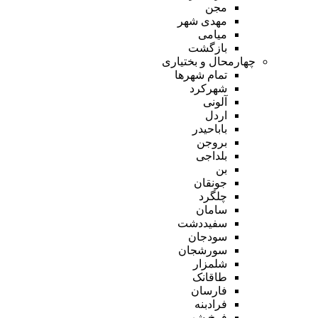
مجن
مهدی شهر
میامی
بازگشت
چهارمحال و بختیاری
تمام شهر‌ها
شهرکرد
آلونی
اردل
باباحیدر
بروجن
بلداجی
بن
جونقان
چلگرد
سامان
سفیددشت
سودجان
سورشجان
شلمزار
طاقانک
فارسان
فرادبنه
فرخ شهر