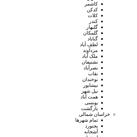
کاشمر
کدکن
کلات
کندر
گلبهار
گلمکان
گناباد
لطف آباد
مزدآوند
ملک آباد
نشتیفان
نصرآباد
نقاب
نوخندان
نیشابور
نیل شهر
همت آباد
یونسی
بازگشت
خراسان شمالی
تمام شهر‌ها
بجنورد
آشخانه