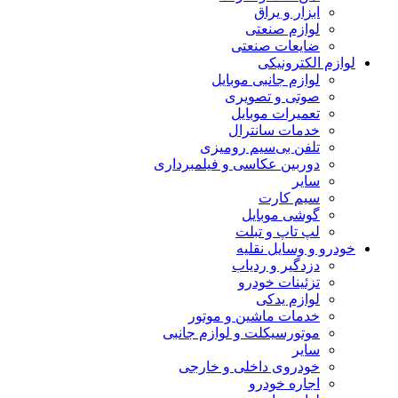
ابزار و یراق
لوازم صنعتی
ضایعات صنعتی
ازم الکترونیکی
لوازم جانبی موبایل
صوتی و تصویری
تعمیرات موبایل
خدمات سانترال
تلفن بی‌سیم رومیزی
دوربین عکاسی و فیلمبرداری
سایر
سیم کارت
گوشی موبایل
لپ تاپ و تبلت
درو و وسایل نقلیه
دزدگیر و ردیاب
تزئینات خودرو
لوازم یدکی
خدمات ماشین و موتور
موتورسیکلت و لوازم جانبی
سایر
خودروی داخلی و خارجی
اجاره خودرو