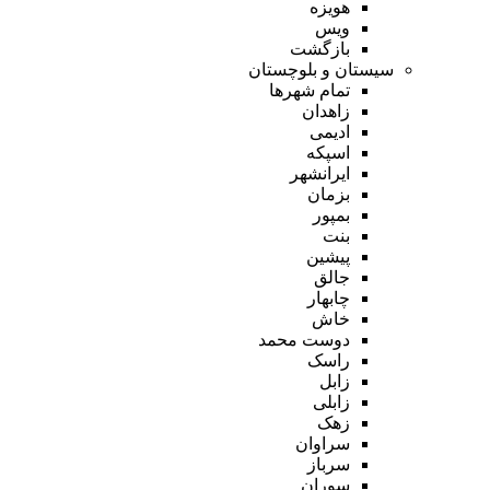
هویزه
ویس
بازگشت
سیستان و بلوچستان
تمام شهر‌ها
زاهدان
ادیمی
اسپکه
ایرانشهر
بزمان
بمپور
بنت
پیشین
جالق
چابهار
خاش
دوست محمد
راسک
زابل
زابلی
زهک
سراوان
سرباز
سوران