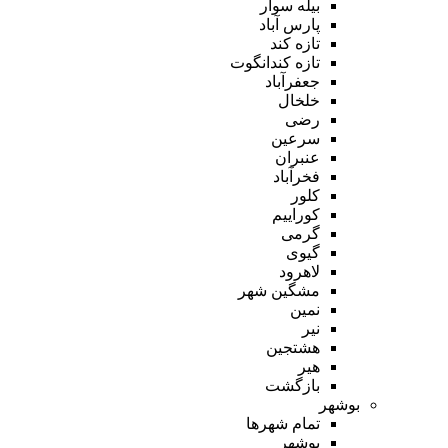
بیله سوار
پارس آباد
تازه کند
تازه کندانگوت
جعفرآباد
خلخال
رضی
سرعین
عنبران
فخرآباد
کلور
کوراییم
گرمی
گیوی
لاهرود
مشگین شهر
نمین
نیر
هشتجین
هیر
بازگشت
بوشهر
تمام شهر‌ها
بوشهر