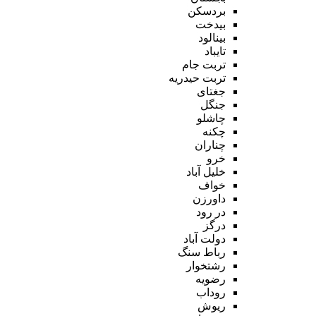
بردسکن
بیدخت
بینالود
تایباد
تربت جام
تربت حیدریه
جغتای
جنگل
چاشلو
چکنه
چناران
خرو
خلیل آباد
خواف
داورزن
در رود
درگز
دولت آباد
رباط سنگ
رشتخوار
رضویه
روداب
ریوش