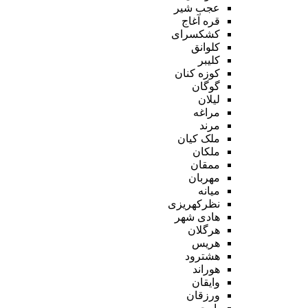
عجب شیر
قره آغاج
کشکسرای
کلوانق
کلیبر
کوزه کنان
گوگان
لیلان
مراغه
مرند
ملک کیان
ملکان
ممقان
مهربان
میانه
نظرکهریزی
هادی شهر
هرگلان
هریس
هشترود
هوراند
وایقان
ورزقان