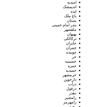
امیدیه
اندیمشک
ایذه
باغ ملک
بستان
بندر امام خمینی
ماهشهر
بهبهان
ترکالکی
جایزان
چمران
چوبیده
حر
حسینیه
حمزه
حمیدیه
خرمشهر
دارخوین
دزآب
دزفول
دهدز
رامشیر
رامهرمز
رفیع