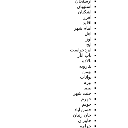
ارسنجان
استهبان
اشکنان
افزر
اقلید
امام شهر
اهل
اوز
ایج
ایزدخواست
باب انار
بالاده
بنارویه
بهمن
بوانات
بیرم
بیضا
جنت شهر
جهرم
جویم
حسن آباد
خان زنیان
خاوران
خرامه