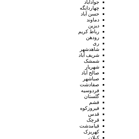
جوادآباد
چهاردانگه
حسن آباد
دماوند
دیزین
رباط کریم
رودهن
ری
شاهدشهر
شریف آباد
شمشک
شهریار
صالح آباد
صباشهر
صفادشت
فردوسیه
گلستان
فشم
فیروزکوه
قدس
قرچک
قیامدشت
کهریزک
کیلان