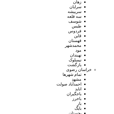
زهان
سرایان
سربیشه
سه قلعه
شوسف
طبس
فردوس
قاین
قهستان
محمدشهر
مود
نهبندان
نیمبلوک
بازگشت
خراسان رضوی
تمام شهر‌ها
مشهد
احمدآباد صولت
انابد
باجگیران
باخرز
بار
بایگ
بجستان