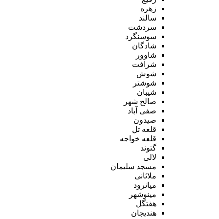
زهره
سالند
سردشت
سوسنگرد
شادگان
شاوور
شرافت
شوش
شوشتر
شیبان
صالح شهر
صفی آباد
صیدون
قلعه تل
قلعه خواجه
گتوند
لالی
مسجد سلیمان
ملاثانی
میانرود
مینوشهر
هفتگل
هندیجان