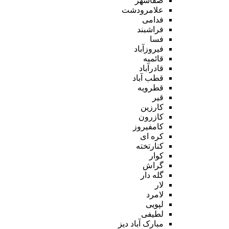
صفاشهر
علامرودشت
فدامی
فراشبند
فسا
فیروزآباد
قائمیه
قادرآباد
قطب آباد
قطرویه
قیر
کارزین
کازرون
کامفیروز
کره ای
کنارتخته
کوار
گراش
گله دار
لار
لامرد
لپویی
لطیفی
مبارک آباد دیز