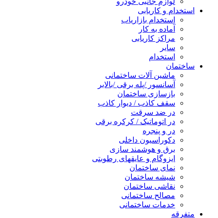
لوازم جانبی خودرو
تخدام و کاریابی
استخدام بازاریاب
آماده به کار
مراکز کاریابی
سایر
استخدام
ختمان
ماشین آلات ساختمانی
آسانسور /پله برقی /بالابر
بازسازی ساختمان
سقف کاذب / دیوار کاذب
در ضد سرقت
در اتوماتیک / کرکره برقی
در و پنجره
دکوراسیون داخلی
برق و هوشمند سازی
ایزوگام و عایقهای رطوبتی
نمای ساختمان
شیشه ساختمان
نقاشی ساختمان
مصالح ساختمانی
خدمات ساختمانی
فرقه