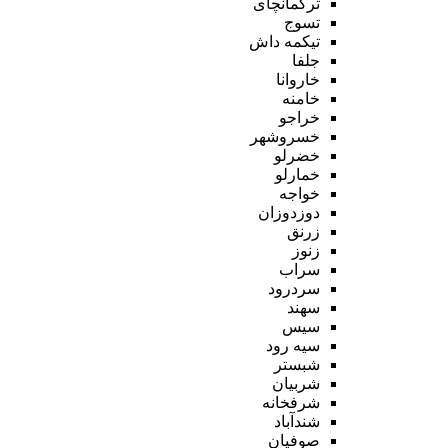
ترکمانچای
تسوج
تیکمه داش
جلفا
خاروانا
خامنه
خراجو
خسروشهر
خضرلو
خمارلو
خواجه
دوزدوزان
زرنق
زنوز
سراب
سردرود
سهند
سیس
سیه رود
شبستر
شربیان
شرفخانه
شندآباد
صوفیان