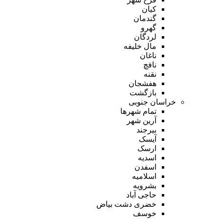
کیان
گندمان
گهرو
لردگان
مال خلیفه
ناغان
نافچ
نقنه
هفشجان
بازگشت
خراسان جنوبی
تمام شهر‌ها
آرین شهر
بیرجند
آیسک
ارسک
اسدیه
اسفدن
اسلامیه
بشرویه
حاجی آباد
خضری دشت بیاض
خوسف