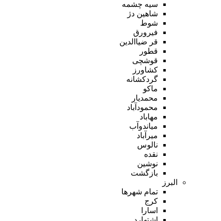
سیه چشمه
شاهین دژ
شوط
فیرورق
قر ضیاالدین
قطور
قوشچی
کشاورز
گردکشانه
ماکو
محمدیار
محمودآباد
مهاباد
میاندوآب
میرآباد
نالوس
نقده
نوشین
بازگشت
البرز
تمام شهر‌ها
کرج
اسارا
اشتهارد