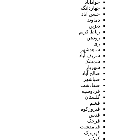
جوادآباد
چهاردانگه
حسن آباد
دماوند
دیزین
رباط کریم
رودهن
ری
شاهدشهر
شریف آباد
شمشک
شهریار
صالح آباد
صباشهر
صفادشت
فردوسیه
گلستان
فشم
فیروزکوه
قدس
قرچک
قیامدشت
کهریزک
کیلان