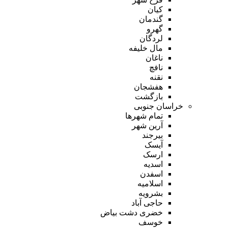
کیان
گندمان
گهرو
لردگان
مال خلیفه
ناغان
نافچ
نقنه
هفشجان
بازگشت
خراسان جنوبی
تمام شهر‌ها
آرین شهر
بیرجند
آیسک
ارسک
اسدیه
اسفدن
اسلامیه
بشرویه
حاجی آباد
خضری دشت بیاض
خوسف