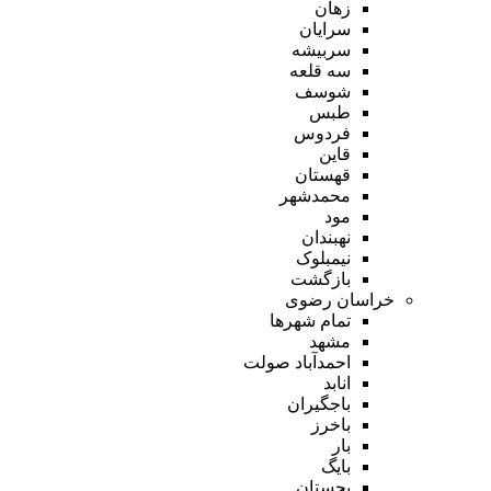
زهان
سرایان
سربیشه
سه قلعه
شوسف
طبس
فردوس
قاین
قهستان
محمدشهر
مود
نهبندان
نیمبلوک
بازگشت
خراسان رضوی
تمام شهر‌ها
مشهد
احمدآباد صولت
انابد
باجگیران
باخرز
بار
بایگ
بجستان