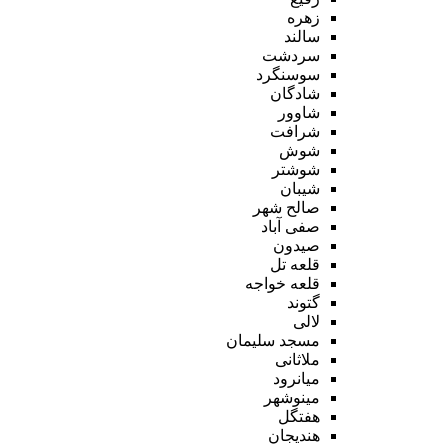
زهره
سالند
سردشت
سوسنگرد
شادگان
شاوور
شرافت
شوش
شوشتر
شیبان
صالح شهر
صفی آباد
صیدون
قلعه تل
قلعه خواجه
گتوند
لالی
مسجد سلیمان
ملاثانی
میانرود
مینوشهر
هفتگل
هندیجان