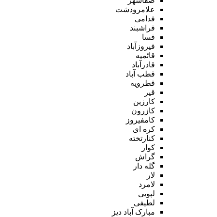
صفاشهر
علامرودشت
فدامی
فراشبند
فسا
فیروزآباد
قائمیه
قادرآباد
قطب آباد
قطرویه
قیر
کارزین
کازرون
کامفیروز
کره ای
کنارتخته
کوار
گراش
گله دار
لار
لامرد
لپویی
لطیفی
مبارک آباد دیز