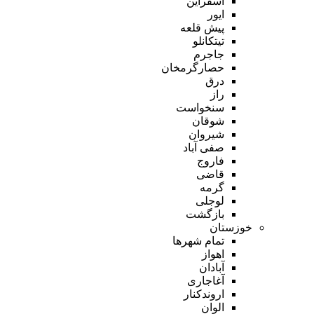
اسفراین
ایور
پیش قلعه
تیتکانلو
جاجرم
حصارگرمخان
درق
راز
سنخواست
شوقان
شیروان
صفی آباد
فاروج
قاضی
گرمه
لوجلی
بازگشت
خوزستان
تمام شهر‌ها
اهواز
آبادان
آغاجاری
اروندکنار
الوان