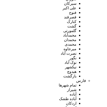
سیرکان
علی اکبر
فنوج
قصرقند
کنارک
گشت
گلمورتی
محمدآباد
محمدان
محمدی
میرجاوه
نصرت آباد
نگور
نوک آباد
نیکشهر
هیدوچ
بازگشت
فارس
تمام شهر‌ها
شیراز
آباده
آباده طشک
اردکان