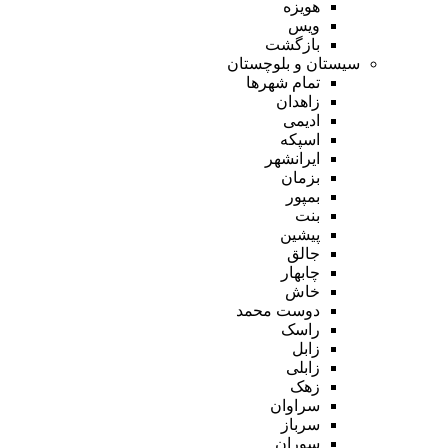
هویزه
ویس
بازگشت
سیستان و بلوچستان
تمام شهر‌ها
زاهدان
ادیمی
اسپکه
ایرانشهر
بزمان
بمپور
بنت
پیشین
جالق
چابهار
خاش
دوست محمد
راسک
زابل
زابلی
زهک
سراوان
سرباز
سوران