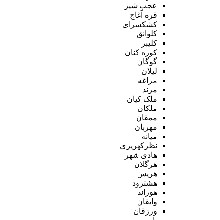
عجب شیر
قره آغاج
کشکسرای
کلوانق
کلیبر
کوزه کنان
گوگان
لیلان
مراغه
مرند
ملک کیان
ملکان
ممقان
مهربان
میانه
نظرکهریزی
هادی شهر
هرگلان
هریس
هشترود
هوراند
وایقان
ورزقان