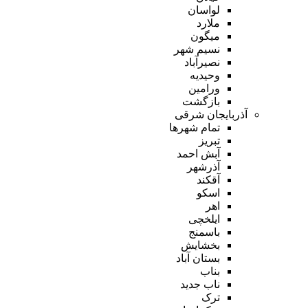
لواسان
ملارد
میگون
نسیم شهر
نصیرآباد
وحیدیه
ورامین
بازگشت
آذربایجان شرقی
تمام شهر‌ها
تبریز
آبش احمد
آذرشهر
آقکند
اسکو
اهر
ایلخچی
باسمنج
بخشایش
بستان آباد
بناب
ناب جدید
ترک