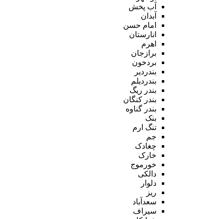
آب پخش
آبدان
امام حسن
انارستان
اهرم
برازجان
بردخون
بندردیر
بندردیلم
بندر ریگ
بندر کنگان
بندر گناوه
بنک
تنگ ارم
جم
چغادک
خارک
خورموج
دالکی
دلوار
ریز
سعدآباد
سیراف