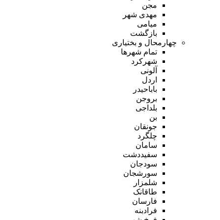
مجن
مهدی شهر
میامی
بازگشت
چهارمحال و بختیاری
تمام شهر‌ها
شهرکرد
آلونی
اردل
باباحیدر
بروجن
بلداجی
بن
جونقان
چلگرد
سامان
سفیددشت
سودجان
سورشجان
شلمزار
طاقانک
فارسان
فرادبنه
فرخ شهر