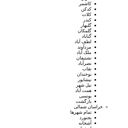
کاشمر
کدکن
کلات
کندر
گلبهار
گلمکان
گناباد
لطف آباد
مزدآوند
ملک آباد
نشتیفان
نصرآباد
نقاب
نوخندان
نیشابور
نیل شهر
همت آباد
یونسی
بازگشت
خراسان شمالی
تمام شهر‌ها
بجنورد
آشخانه