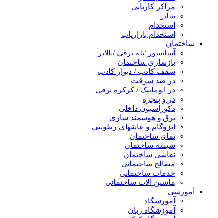
مراکز کاریابی
سایر
استخدام
استخدام بازاریاب
ساختمان
آسانسور /پله برقی /بالابر
بازسازی ساختمان
سقف کاذب / دیوار کاذب
در ضد سرقت
در اتوماتیک / کرکره برقی
در و پنجره
دکوراسیون داخلی
برق و هوشمند سازی
ایزوگام و عایقهای رطوبتی
نمای ساختمان
شیشه ساختمان
نقاشی ساختمان
مصالح ساختمانی
خدمات ساختمانی
ماشین آلات ساختمانی
آموزشی
آموزشگاه
آموزشگاه زبان