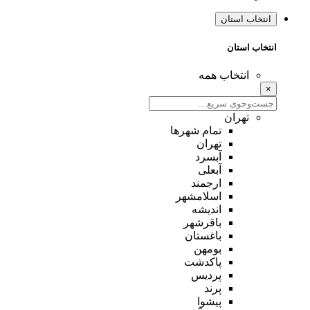
انتخاب استان
انتخاب استان
انتخاب همه
×
تهران
تمام شهر‌ها
تهران
آبسرد
آبعلی
ارجمند
اسلامشهر
اندیشه
باقرشهر
باغستان
بومهن
پاکدشت
پردیس
پرند
پیشوا