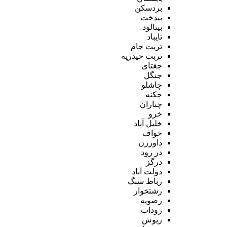
بردسکن
بیدخت
بینالود
تایباد
تربت جام
تربت حیدریه
جغتای
جنگل
چاشلو
چکنه
چناران
خرو
خلیل آباد
خواف
داورزن
در رود
درگز
دولت آباد
رباط سنگ
رشتخوار
رضویه
روداب
ریوش