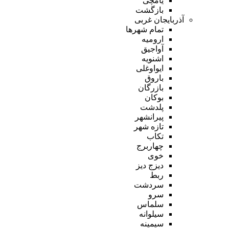
یامچی
بازگشت
آذربایجان غربی
تمام شهر‌ها
ارومیه
آواجیق
اشنویه
ایواوغلی
باروق
بازرگان
بوکان
پلدشت
پیرانشهر
تازه شهر
تکاب
چهاربرج
خوی
دیزج دیز
ربط
سردشت
سرو
سلماس
سیلوانه
سیمینه