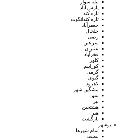
بیله سوار
پارس آباد
تازه کند
تازه کندانگوت
جعفرآباد
خلخال
رضی
سرعین
عنبران
فخرآباد
کلور
کوراییم
گرمی
گیوی
لاهرود
مشگین شهر
نمین
نیر
هشتجین
هیر
بازگشت
بوشهر
تمام شهر‌ها
بوشهر