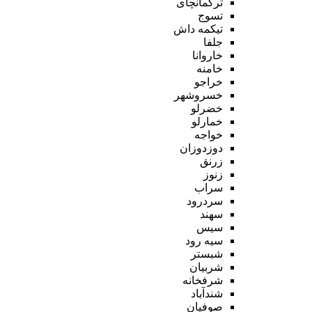
ترکمانچای
تسوج
تیکمه داش
جلفا
خاروانا
خامنه
خراجو
خسروشهر
خضرلو
خمارلو
خواجه
دوزدوزان
زرنق
زنوز
سراب
سردرود
سهند
سیس
سیه رود
شبستر
شربیان
شرفخانه
شندآباد
صوفیان