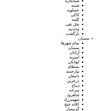
شبانکاره
شنبه
عسلویه
کاکی
کلمه
نخل تقی
وحدتیه
بازگشت
سمنان
تمام شهر‌ها
سمنان
آرادان
امیریه
ایوانکی
بسطام
بیارجمند
دامغان
درجزین
دیباج
سرخه
شاهرود
شهمیرزاد
کلاته خیج
گرمسار