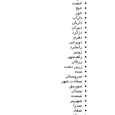
خشت
خنج
خور
داراب
داریان
دبیران
دژکرد
دهرم
دوبرجی
رامجرد
رونیز
زاهدشهر
زرقان
زرین دشت
سده
سروستان
سعادت شهر
سورمق
سیدان
ششده
شهرپیر
صدرا
صغاد