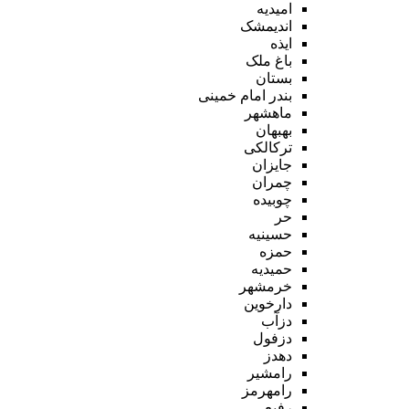
امیدیه
اندیمشک
ایذه
باغ ملک
بستان
بندر امام خمینی
ماهشهر
بهبهان
ترکالکی
جایزان
چمران
چوبیده
حر
حسینیه
حمزه
حمیدیه
خرمشهر
دارخوین
دزآب
دزفول
دهدز
رامشیر
رامهرمز
رفیع