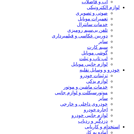
آب و فاضلاب
لوازم الکترونیکی
صوتی و تصویری
تعمیرات موبایل
خدمات سانترال
تلفن بی‌سیم رومیزی
دوربین عکاسی و فیلمبرداری
سایر
سیم کارت
گوشی موبایل
لپ تاپ و تبلت
لوازم جانبی موبایل
خودرو و وسایل نقلیه
تزئینات خودرو
لوازم یدکی
خدمات ماشین و موتور
موتورسیکلت و لوازم جانبی
سایر
خودروی داخلی و خارجی
اجاره خودرو
لوازم جانبی خودرو
دزدگیر و ردیاب
استخدام و کاریابی
آماده به کار