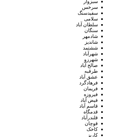
سبزوار
سرخس
سفیدسنگ
سلامی
سلطان آباد
سنگان
شادمهر
شاندیز
ششتمد
شهرآباد
شهرزو
صالح آباد
طرقبه
عشق آباد
فرهادگرد
فریمان
فیروزه
فیض آباد
قاسم آباد
قدمگاه
قلندرآباد
قوچان
کاخک
کاریز