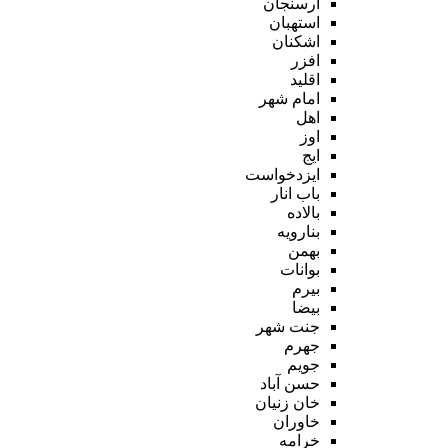
ارسنجان
استهبان
اشکنان
افزر
اقلید
امام شهر
اهل
اوز
ایج
ایزدخواست
باب انار
بالاده
بنارویه
بهمن
بوانات
بیرم
بیضا
جنت شهر
جهرم
جویم
حسن آباد
خان زنیان
خاوران
خرامه