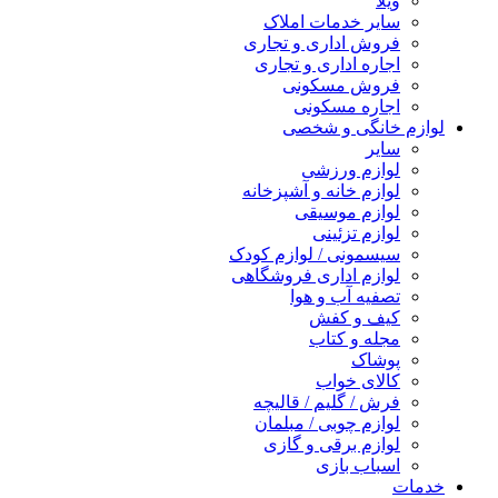
ویلا
سایر خدمات املاک
فروش اداری و تجاری
اجاره اداری و تجاری
فروش مسکونی
اجاره مسکونی
لوازم خانگی و شخصی
سایر
لوازم ورزشی
لوازم خانه و آشپزخانه
لوازم موسیقی
لوازم تزئینی
سیسمونی / لوازم کودک
لوازم اداری فروشگاهی
تصفیه آب و هوا
کیف و کفش
مجله و کتاب
پوشاک
کالای خواب
فرش / گلیم / قالیچه
لوازم چوبی / مبلمان
لوازم برقی و گازی
اسباب بازی
خدمات