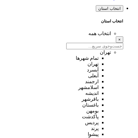
انتخاب استان
انتخاب استان
انتخاب همه
×
تهران
تمام شهر‌ها
تهران
آبسرد
آبعلی
ارجمند
اسلامشهر
اندیشه
باقرشهر
باغستان
بومهن
پاکدشت
پردیس
پرند
پیشوا