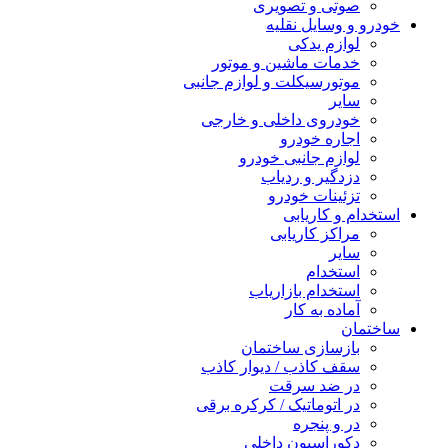
صوتی و تصویری
خودرو و وسایل نقلیه
لوازم یدکی
خدمات ماشین و موتور
موتورسیکلت و لوازم جانبی
سایر
خودروی داخلی و خارجی
اجاره خودرو
لوازم جانبی خودرو
دزدگیر و ردیاب
تزئینات خودرو
استخدام و کاریابی
مراکز کاریابی
سایر
استخدام
استخدام بازاریاب
آماده به کار
ساختمان
بازسازی ساختمان
سقف کاذب / دیوار کاذب
در ضد سرقت
در اتوماتیک / کرکره برقی
در و پنجره
دکوراسیون داخلی