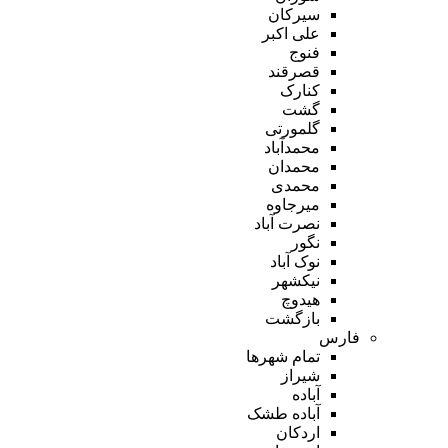
سیرکان
علی اکبر
فنوج
قصرقند
کنارک
گشت
گلمورتی
محمدآباد
محمدان
محمدی
میرجاوه
نصرت آباد
نگور
نوک آباد
نیکشهر
هیدوچ
بازگشت
فارس
تمام شهر‌ها
شیراز
آباده
آباده طشک
اردکان