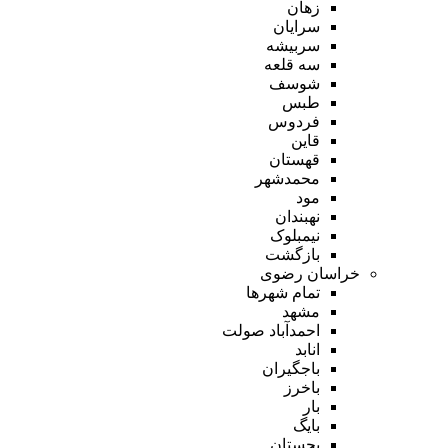
زهان
سرایان
سربیشه
سه قلعه
شوسف
طبس
فردوس
قاین
قهستان
محمدشهر
مود
نهبندان
نیمبلوک
بازگشت
خراسان رضوی
تمام شهر‌ها
مشهد
احمدآباد صولت
انابد
باجگیران
باخرز
بار
بایگ
بجستان