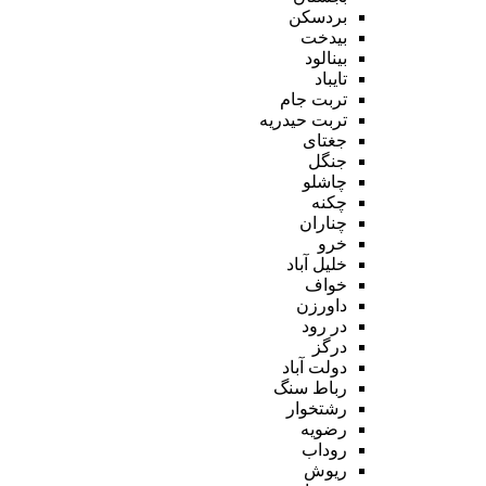
بردسکن
بیدخت
بینالود
تایباد
تربت جام
تربت حیدریه
جغتای
جنگل
چاشلو
چکنه
چناران
خرو
خلیل آباد
خواف
داورزن
در رود
درگز
دولت آباد
رباط سنگ
رشتخوار
رضویه
روداب
ریوش