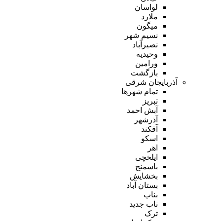
لواسان
ملارد
میگون
نسیم شهر
نصیرآباد
وحیدیه
ورامین
بازگشت
آذربایجان شرقی
تمام شهر‌ها
تبریز
آبش احمد
آذرشهر
آقکند
اسکو
اهر
ایلخچی
باسمنج
بخشایش
بستان آباد
بناب
ناب جدید
ترک