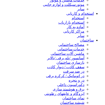
خدمات ماشین و موتور
موتورسیکلت و لوازم جانبی
سایر
استخدام و کاریابی
استخدام
استخدام بازاریاب
آماده به کار
مراکز کاریابی
سایر
ساختمان
مصالح ساختمانی
خدمات ساختمانی
ماشین آلات ساختمانی
آسانسور /پله برقی /بالابر
بازسازی ساختمان
سقف کاذب / دیوار کاذب
در ضد سرقت
در اتوماتیک / کرکره برقی
در و پنجره
دکوراسیون داخلی
برق و هوشمند سازی
ایزوگام و عایقهای رطوبتی
نمای ساختمان
شیشه ساختمان