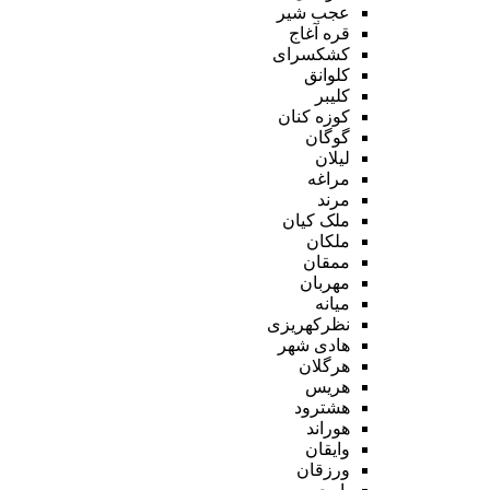
عجب شیر
قره آغاج
کشکسرای
کلوانق
کلیبر
کوزه کنان
گوگان
لیلان
مراغه
مرند
ملک کیان
ملکان
ممقان
مهربان
میانه
نظرکهریزی
هادی شهر
هرگلان
هریس
هشترود
هوراند
وایقان
ورزقان