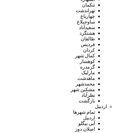
تنکمان
تهراندشت
چهارباغ
ساوجبلاغ
سعیدآباد
هشتگرد
طالقان
فردیس
کردان
کمال شهر
کوهسار
گرمدره
مارلیک
ماهدشت
محمدشهر
مشکین شهر
نظرآباد
بازگشت
اردبیل
تمام شهر‌ها
اردبیل
آبی بیگلو
اصلان دوز