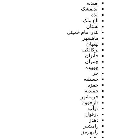
امیدیه
اندیمشک
ایذه
باغ ملک
بستان
بندر امام خمینی
ماهشهر
بهبهان
ترکالکی
جایزان
چمران
چوبیده
حر
حسینیه
حمزه
حمیدیه
خرمشهر
دارخوین
دزآب
دزفول
دهدز
رامشیر
رامهرمز
رفیع