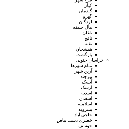
کیان
گندمان
گهرو
لردگان
مال خلیفه
ناغان
نافچ
نقنه
هفشجان
بازگشت
خراسان جنوبی
تمام شهر‌ها
آرین شهر
بیرجند
آیسک
ارسک
اسدیه
اسفدن
اسلامیه
بشرویه
حاجی آباد
خضری دشت بیاض
خوسف