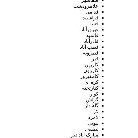
صفاشهر
علامرودشت
فدامی
فراشبند
فسا
فیروزآباد
قائمیه
قادرآباد
قطب آباد
قطرویه
قیر
کارزین
کازرون
کامفیروز
کره ای
کنارتخته
کوار
گراش
گله دار
لار
لامرد
لپویی
لطیفی
مبارک آباد دیز