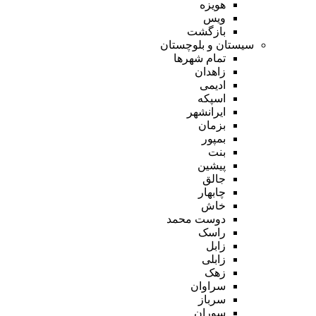
هویزه
ویس
بازگشت
سیستان و بلوچستان
تمام شهر‌ها
زاهدان
ادیمی
اسپکه
ایرانشهر
بزمان
بمپور
بنت
پیشین
جالق
چابهار
خاش
دوست محمد
راسک
زابل
زابلی
زهک
سراوان
سرباز
سوران