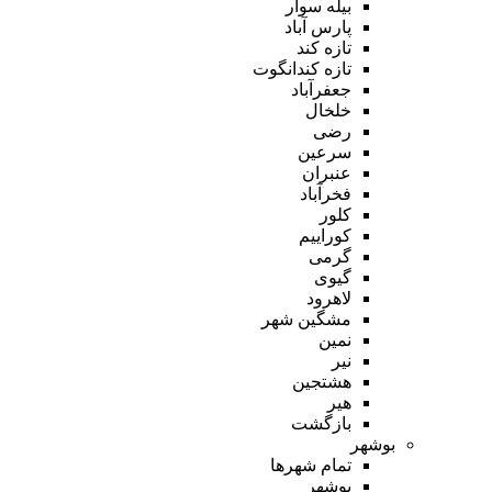
بیله سوار
پارس آباد
تازه کند
تازه کندانگوت
جعفرآباد
خلخال
رضی
سرعین
عنبران
فخرآباد
کلور
کوراییم
گرمی
گیوی
لاهرود
مشگین شهر
نمین
نیر
هشتجین
هیر
بازگشت
بوشهر
تمام شهر‌ها
بوشهر