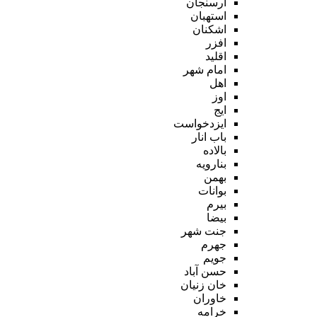
ارسنجان
استهبان
اشکنان
افزر
اقلید
امام شهر
اهل
اوز
ایج
ایزدخواست
باب انار
بالاده
بنارویه
بهمن
بوانات
بیرم
بیضا
جنت شهر
جهرم
جویم
حسن آباد
خان زنیان
خاوران
خرامه