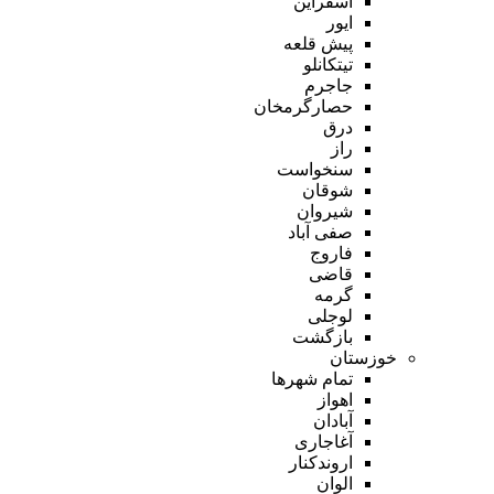
اسفراین
ایور
پیش قلعه
تیتکانلو
جاجرم
حصارگرمخان
درق
راز
سنخواست
شوقان
شیروان
صفی آباد
فاروج
قاضی
گرمه
لوجلی
بازگشت
خوزستان
تمام شهر‌ها
اهواز
آبادان
آغاجاری
اروندکنار
الوان