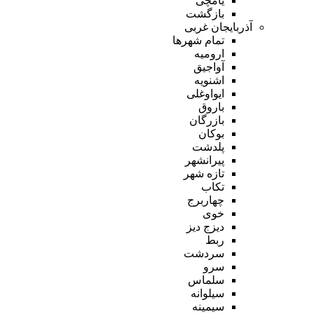
یامچی
بازگشت
آذربایجان غربی
تمام شهر‌ها
ارومیه
آواجیق
اشنویه
ایواوغلی
باروق
بازرگان
بوکان
پلدشت
پیرانشهر
تازه شهر
تکاب
چهاربرج
خوی
دیزج دیز
ربط
سردشت
سرو
سلماس
سیلوانه
سیمینه