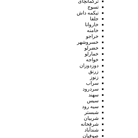
ترکمانچای
تسوج
تیکمه داش
جلفا
خاروانا
خامنه
خراجو
خسروشهر
خضرلو
خمارلو
خواجه
دوزدوزان
زرنق
زنوز
سراب
سردرود
سهند
سیس
سیه رود
شبستر
شربیان
شرفخانه
شندآباد
صوفیان