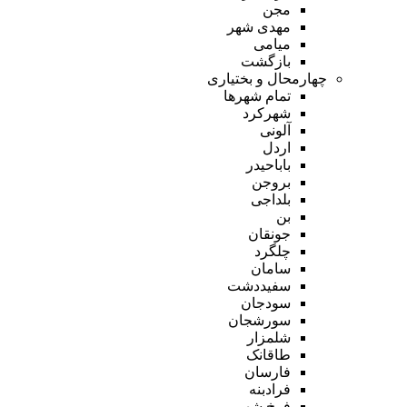
مجن
مهدی شهر
میامی
بازگشت
چهارمحال و بختیاری
تمام شهر‌ها
شهرکرد
آلونی
اردل
باباحیدر
بروجن
بلداجی
بن
جونقان
چلگرد
سامان
سفیددشت
سودجان
سورشجان
شلمزار
طاقانک
فارسان
فرادبنه
فرخ شهر