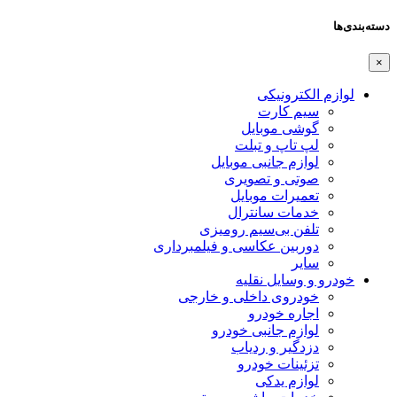
دسته‌بندی‌ها
×
لوازم الکترونیکی
سیم کارت
گوشی موبایل
لپ تاپ و تبلت
لوازم جانبی موبایل
صوتی و تصویری
تعمیرات موبایل
خدمات سانترال
تلفن بی‌سیم رومیزی
دوربین عکاسی و فیلمبرداری
سایر
خودرو و وسایل نقلیه
خودروی داخلی و خارجی
اجاره خودرو
لوازم جانبی خودرو
دزدگیر و ردیاب
تزئینات خودرو
لوازم یدکی