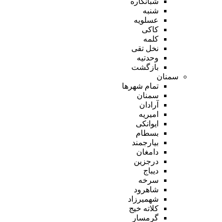
شبانکاره
شنبه
عسلویه
کاکی
کلمه
نخل تقی
وحدتیه
بازگشت
سمنان
تمام شهر‌ها
سمنان
آرادان
امیریه
ایوانکی
بسطام
بیارجمند
دامغان
درجزین
دیباج
سرخه
شاهرود
شهمیرزاد
کلاته خیج
گرمسار