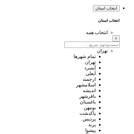
انتخاب استان
انتخاب استان
انتخاب همه
×
تهران
تمام شهر‌ها
تهران
آبسرد
آبعلی
ارجمند
اسلامشهر
اندیشه
باقرشهر
باغستان
بومهن
پاکدشت
پردیس
پرند
پیشوا