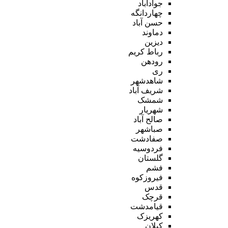
جوادآباد
چهاردانگه
حسن آباد
دماوند
دیزین
رباط کریم
رودهن
ری
شاهدشهر
شریف آباد
شمشک
شهریار
صالح آباد
صباشهر
صفادشت
فردوسیه
گلستان
فشم
فیروزکوه
قدس
قرچک
قیامدشت
کهریزک
کیلان