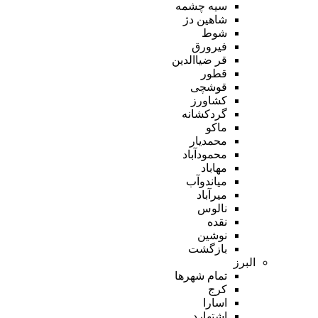
سیه چشمه
شاهین دژ
شوط
فیرورق
قر ضیاالدین
قطور
قوشچی
کشاورز
گردکشانه
ماکو
محمدیار
محمودآباد
مهاباد
میاندوآب
میرآباد
نالوس
نقده
نوشین
بازگشت
البرز
تمام شهر‌ها
کرج
اسارا
اشتهارد