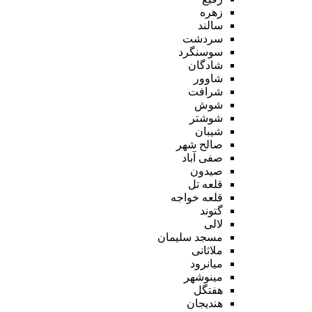
زهره
سالند
سردشت
سوسنگرد
شادگان
شاوور
شرافت
شوش
شوشتر
شیبان
صالح شهر
صفی آباد
صیدون
قلعه تل
قلعه خواجه
گتوند
لالی
مسجد سلیمان
ملاثانی
میانرود
مینوشهر
هفتگل
هندیجان