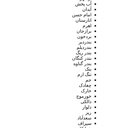
آب پخش
آبدان
امام حسن
انارستان
اهرم
برازجان
بردخون
بندردیر
بندردیلم
بندر ریگ
بندر کنگان
بندر گناوه
بنک
تنگ ارم
جم
چغادک
خارک
خورموج
دالکی
دلوار
ریز
سعدآباد
سیراف