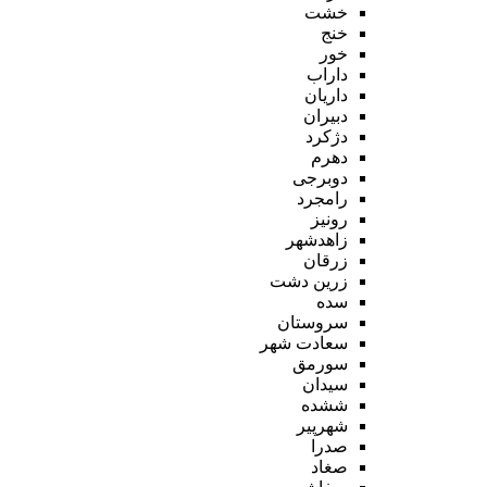
خشت
خنج
خور
داراب
داریان
دبیران
دژکرد
دهرم
دوبرجی
رامجرد
رونیز
زاهدشهر
زرقان
زرین دشت
سده
سروستان
سعادت شهر
سورمق
سیدان
ششده
شهرپیر
صدرا
صغاد