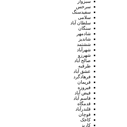
سبزوار
سرخس
سفیدسنگ
سلامی
سلطان آباد
سنگان
شادمهر
شاندیز
ششتمد
شهرآباد
شهرزو
صالح آباد
طرقبه
عشق آباد
فرهادگرد
فریمان
فیروزه
فیض آباد
قاسم آباد
قدمگاه
قلندرآباد
قوچان
کاخک
کاریز