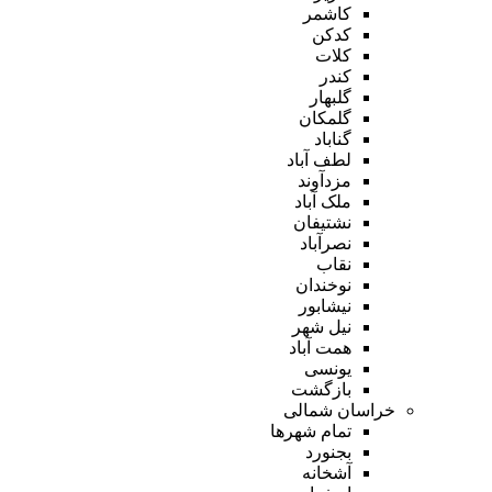
کاشمر
کدکن
کلات
کندر
گلبهار
گلمکان
گناباد
لطف آباد
مزدآوند
ملک آباد
نشتیفان
نصرآباد
نقاب
نوخندان
نیشابور
نیل شهر
همت آباد
یونسی
بازگشت
خراسان شمالی
تمام شهر‌ها
بجنورد
آشخانه