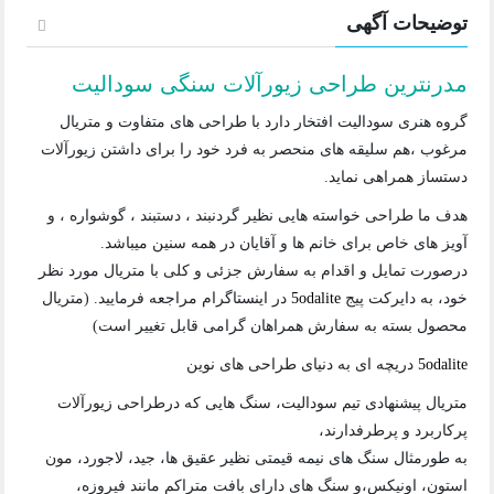
توضیحات آگهی
مدرنترین طراحی زیورآلات سنگی سودالیت
گروه هنری سودالیت افتخار دارد با طراحی های متفاوت و متریال
مرغوب ،هم سلیقه های منحصر به فرد خود را برای داشتن زیورآلات
دستساز همراهی نماید.
هدف ما طراحی خواسته هایی نظیر گردنبند ، دستبند ، گوشواره ، و
آویز های خاص برای خانم ها و آقایان در همه سنین میباشد.
درصورت تمایل و اقدام به سفارش جزئی و کلی با متریال مورد نظر
خود، به دایرکت پیج
5odalite
در اینستاگرام مراجعه فرمایید. (متریال
محصول بسته به سفارش همراهان گرامی قابل تغییر است)
5odalite
دریچه ای به دنیای طراحی های نوین
متریال پیشنهادی تیم سودالیت، سنگ هایی که درطراحی زیورآلات
پرکاربرد و پرطرفدارند،
به طورمثال سنگ های نیمه قیمتی نظیر عقیق ها، جید، لاجورد، مون
استون، اونیکس،و سنگ های دارای بافت متراکم مانند فیروزه،