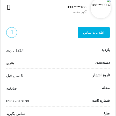
0937****188
آگهی دهنده
اطلاعات تماس
بازدید
1214 بازدید
دسته‌بندی
هنری
تاریخ انتشار
6 سال قبل
محله
صادقیه
شماره ثابت
09372818188
مبلغ
تماس بگیرید