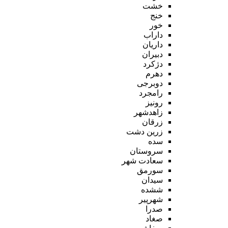
خشت
خنج
خور
داراب
داریان
دبیران
دژکرد
دهرم
دوبرجی
رامجرد
رونیز
زاهدشهر
زرقان
زرین دشت
سده
سروستان
سعادت شهر
سورمق
سیدان
ششده
شهرپیر
صدرا
صغاد