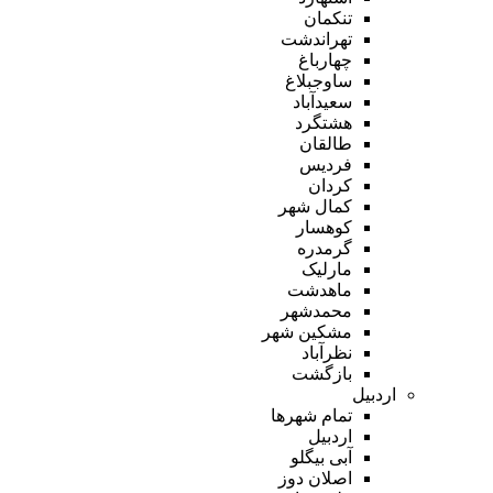
تنکمان
تهراندشت
چهارباغ
ساوجبلاغ
سعیدآباد
هشتگرد
طالقان
فردیس
کردان
کمال شهر
کوهسار
گرمدره
مارلیک
ماهدشت
محمدشهر
مشکین شهر
نظرآباد
بازگشت
اردبیل
تمام شهر‌ها
اردبیل
آبی بیگلو
اصلان دوز