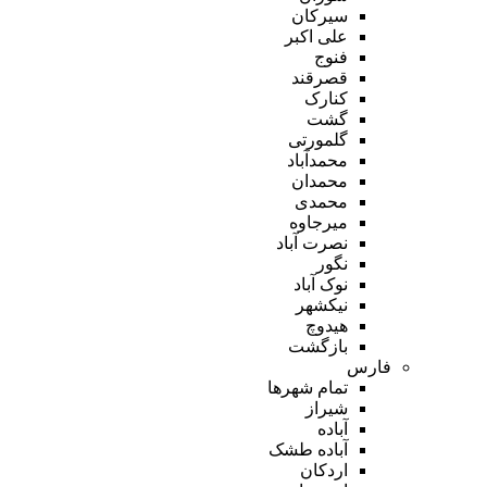
سیرکان
علی اکبر
فنوج
قصرقند
کنارک
گشت
گلمورتی
محمدآباد
محمدان
محمدی
میرجاوه
نصرت آباد
نگور
نوک آباد
نیکشهر
هیدوچ
بازگشت
فارس
تمام شهر‌ها
شیراز
آباده
آباده طشک
اردکان