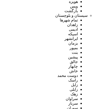
هویزه
ویس
بازگشت
سیستان و بلوچستان
تمام شهر‌ها
زاهدان
ادیمی
اسپکه
ایرانشهر
بزمان
بمپور
بنت
پیشین
جالق
چابهار
خاش
دوست محمد
راسک
زابل
زابلی
زهک
سراوان
سرباز
سوران