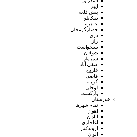
اسفراین
ایور
پیش قلعه
تیتکانلو
جاجرم
حصارگرمخان
درق
راز
سنخواست
شوقان
شیروان
صفی آباد
فاروج
قاضی
گرمه
لوجلی
بازگشت
خوزستان
تمام شهر‌ها
اهواز
آبادان
آغاجاری
اروندکنار
الوان