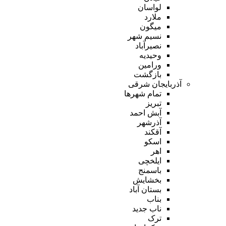
لواسان
ملارد
میگون
نسیم شهر
نصیرآباد
وحیدیه
ورامین
بازگشت
آذربایجان شرقی
تمام شهر‌ها
تبریز
آبش احمد
آذرشهر
آقکند
اسکو
اهر
ایلخچی
باسمنج
بخشایش
بستان آباد
بناب
ناب جدید
ترک