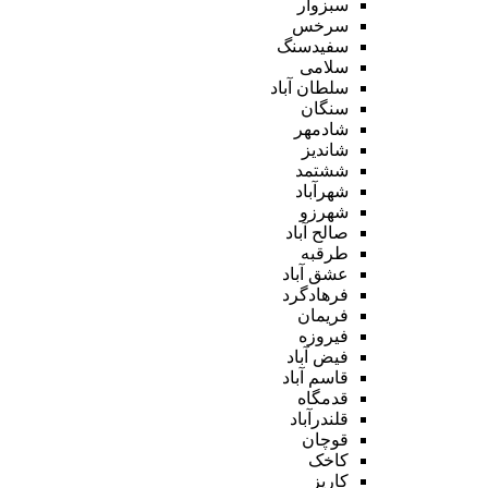
سبزوار
سرخس
سفیدسنگ
سلامی
سلطان آباد
سنگان
شادمهر
شاندیز
ششتمد
شهرآباد
شهرزو
صالح آباد
طرقبه
عشق آباد
فرهادگرد
فریمان
فیروزه
فیض آباد
قاسم آباد
قدمگاه
قلندرآباد
قوچان
کاخک
کاریز