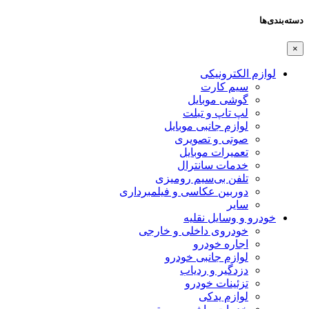
دسته‌بندی‌ها
×
لوازم الکترونیکی
سیم کارت
گوشی موبایل
لپ تاپ و تبلت
لوازم جانبی موبایل
صوتی و تصویری
تعمیرات موبایل
خدمات سانترال
تلفن بی‌سیم رومیزی
دوربین عکاسی و فیلمبرداری
سایر
خودرو و وسایل نقلیه
خودروی داخلی و خارجی
اجاره خودرو
لوازم جانبی خودرو
دزدگیر و ردیاب
تزئینات خودرو
لوازم یدکی