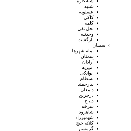
شبانکاره
شنبه
عسلویه
کاکی
کلمه
نخل تقی
وحدتیه
بازگشت
سمنان
تمام شهر‌ها
سمنان
آرادان
امیریه
ایوانکی
بسطام
بیارجمند
دامغان
درجزین
دیباج
سرخه
شاهرود
شهمیرزاد
کلاته خیج
گرمسار