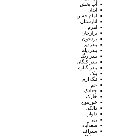
آب پخش
آبدان
امام حسن
انارستان
اهرم
برازجان
بردخون
بندردیر
بندردیلم
بندر ریگ
بندر کنگان
بندر گناوه
بنک
تنگ ارم
جم
چغادک
خارک
خورموج
دالکی
دلوار
ریز
سعدآباد
سیراف