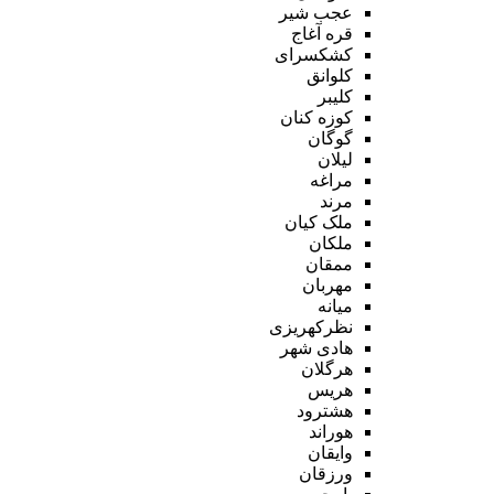
عجب شیر
قره آغاج
کشکسرای
کلوانق
کلیبر
کوزه کنان
گوگان
لیلان
مراغه
مرند
ملک کیان
ملکان
ممقان
مهربان
میانه
نظرکهریزی
هادی شهر
هرگلان
هریس
هشترود
هوراند
وایقان
ورزقان