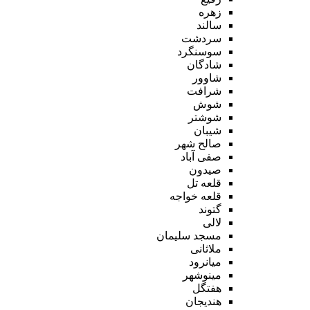
زهره
سالند
سردشت
سوسنگرد
شادگان
شاوور
شرافت
شوش
شوشتر
شیبان
صالح شهر
صفی آباد
صیدون
قلعه تل
قلعه خواجه
گتوند
لالی
مسجد سلیمان
ملاثانی
میانرود
مینوشهر
هفتگل
هندیجان