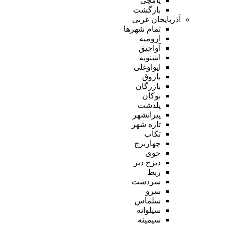
یامچی
بازگشت
آذربایجان غربی
تمام شهر‌ها
ارومیه
آواجیق
اشنویه
ایواوغلی
باروق
بازرگان
بوکان
پلدشت
پیرانشهر
تازه شهر
تکاب
چهاربرج
خوی
دیزج دیز
ربط
سردشت
سرو
سلماس
سیلوانه
سیمینه