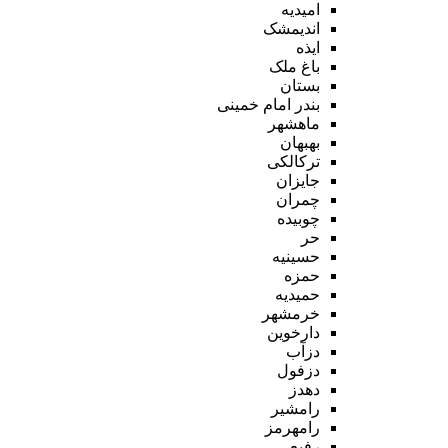
امیدیه
اندیمشک
ایذه
باغ ملک
بستان
بندر امام خمینی
ماهشهر
بهبهان
ترکالکی
جایزان
چمران
چوبیده
حر
حسینیه
حمزه
حمیدیه
خرمشهر
دارخوین
دزآب
دزفول
دهدز
رامشیر
رامهرمز
رفیع