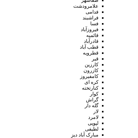
صفاشهر
علامرودشت
فدامی
فراشبند
فسا
فیروزآباد
قائمیه
قادرآباد
قطب آباد
قطرویه
قیر
کارزین
کازرون
کامفیروز
کره ای
کنارتخته
کوار
گراش
گله دار
لار
لامرد
لپویی
لطیفی
مبارک آباد دیز