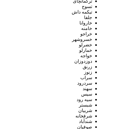
ترکمانچای
تسوج
تیکمه داش
جلفا
خاروانا
خامنه
خراجو
خسروشهر
خضرلو
خمارلو
خواجه
دوزدوزان
زرنق
زنوز
سراب
سردرود
سهند
سیس
سیه رود
شبستر
شربیان
شرفخانه
شندآباد
صوفیان