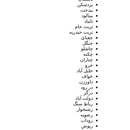
بردسکن
بیدخت
بینالود
تایباد
تربت جام
تربت حیدریه
جغتای
جنگل
چاشلو
چکنه
چناران
خرو
خلیل آباد
خواف
داورزن
در رود
درگز
دولت آباد
رباط سنگ
رشتخوار
رضویه
روداب
ریوش