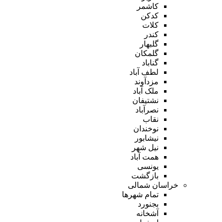
کاشمر
کدکن
کلات
کندر
گلبهار
گلمکان
گناباد
لطف آباد
مزدآوند
ملک آباد
نشتیفان
نصرآباد
نقاب
نوخندان
نیشابور
نیل شهر
همت آباد
یونسی
بازگشت
خراسان شمالی
تمام شهر‌ها
بجنورد
آشخانه