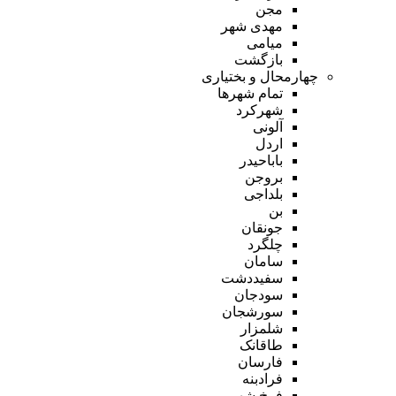
مجن
مهدی شهر
میامی
بازگشت
چهارمحال و بختیاری
تمام شهر‌ها
شهرکرد
آلونی
اردل
باباحیدر
بروجن
بلداجی
بن
جونقان
چلگرد
سامان
سفیددشت
سودجان
سورشجان
شلمزار
طاقانک
فارسان
فرادبنه
فرخ شهر