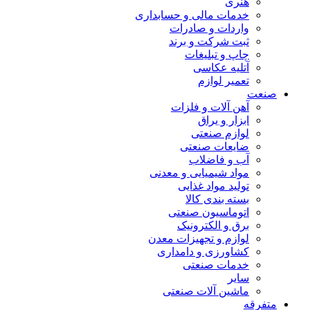
هنری
خدمات مالی و حسابداری
واردات و صادرات
ثبت شرکت و برند
چاپ و تبلیغات
آتلیه عکاسی
تعمیر لوازم
صنعت
آهن آلات و فلزات
ابزار و یراق
لوازم صنعتی
ضایعات صنعتی
آب و فاضلاب
مواد شیمیایی و معدنی
تولید مواد غذایی
بسته بندی کالا
اتوماسیون صنعتی
برق و الکترونیک
لوازم و تجهیزات معدن
کشاورزی و دامداری
خدمات صنعتی
سایر
ماشین آلات صنعتی
متفرقه