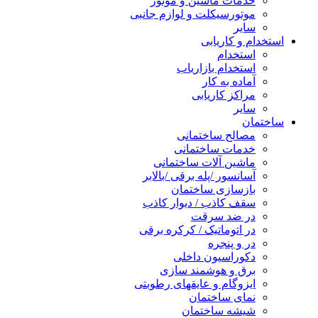
خدمات ماشین و موتور
موتورسیکلت و لوازم جانبی
سایر
استخدام و کاریابی
استخدام
استخدام بازاریاب
آماده به کار
مراکز کاریابی
سایر
ساختمان
مصالح ساختمانی
خدمات ساختمانی
ماشین آلات ساختمانی
آسانسور /پله برقی /بالابر
بازسازی ساختمان
سقف کاذب / دیوار کاذب
در ضد سرقت
در اتوماتیک / کرکره برقی
در و پنجره
دکوراسیون داخلی
برق و هوشمند سازی
ایزوگام و عایقهای رطوبتی
نمای ساختمان
شیشه ساختمان