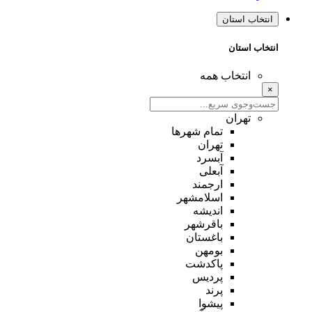
انتخاب استان
انتخاب استان
انتخاب همه
×
تهران
تمام شهر‌ها
تهران
آبسرد
آبعلی
ارجمند
اسلامشهر
اندیشه
باقرشهر
باغستان
بومهن
پاکدشت
پردیس
پرند
پیشوا