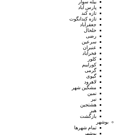
بیله سوار
پارس آباد
تازه کند
تازه کندانگوت
جعفرآباد
خلخال
رضی
سرعین
عنبران
فخرآباد
کلور
کوراییم
گرمی
گیوی
لاهرود
مشگین شهر
نمین
نیر
هشتجین
هیر
بازگشت
بوشهر
تمام شهر‌ها
بوشهر