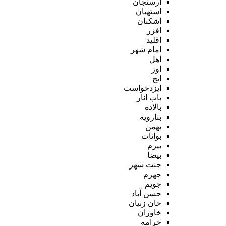
ارسنجان
استهبان
اشکنان
افزر
اقلید
امام شهر
اهل
اوز
ایج
ایزدخواست
باب انار
بالاده
بنارویه
بهمن
بوانات
بیرم
بیضا
جنت شهر
جهرم
جویم
حسن آباد
خان زنیان
خاوران
خرامه