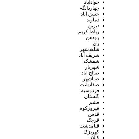
جوادآباد
چهاردانگه
حسن آباد
دماوند
دیزین
رباط کریم
رودهن
ری
شاهدشهر
شریف آباد
شمشک
شهریار
صالح آباد
صباشهر
صفادشت
فردوسیه
گلستان
فشم
فیروزکوه
قدس
قرچک
قیامدشت
کهریزک
کیلان