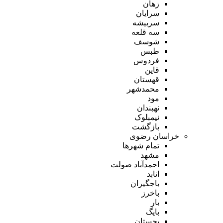
زهان
سرایان
سربیشه
سه قلعه
شوسف
طبس
فردوس
قاین
قهستان
محمدشهر
مود
نهبندان
نیمبلوک
بازگشت
خراسان رضوی
تمام شهر‌ها
مشهد
احمدآباد صولت
انابد
باجگیران
باخرز
بار
بایگ
بجستان