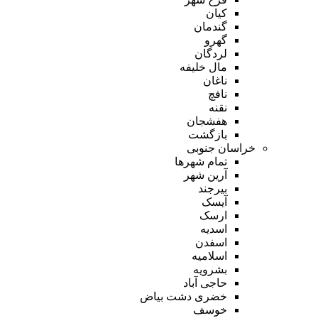
کیان
گندمان
گهرو
لردگان
مال خلیفه
ناغان
نافچ
نقنه
هفشجان
بازگشت
خراسان جنوبی
تمام شهر‌ها
آرین شهر
بیرجند
آیسک
ارسک
اسدیه
اسفدن
اسلامیه
بشرویه
حاجی آباد
خضری دشت بیاض
خوسف