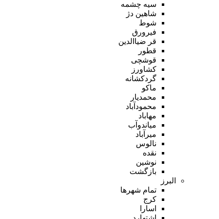
سیه چشمه
شاهین دژ
شوط
فیرورق
قر ضیاالدین
قطور
قوشچی
کشاورز
گردکشانه
ماکو
محمدیار
محمودآباد
مهاباد
میاندوآب
میرآباد
نالوس
نقده
نوشین
بازگشت
البرز
تمام شهر‌ها
کرج
اسارا
اشتهارد