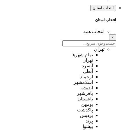
انتخاب استان
انتخاب استان
انتخاب همه
×
تهران
تمام شهر‌ها
تهران
آبسرد
آبعلی
ارجمند
اسلامشهر
اندیشه
باقرشهر
باغستان
بومهن
پاکدشت
پردیس
پرند
پیشوا