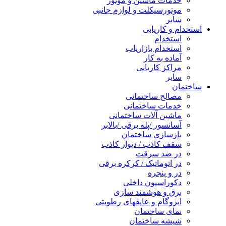
خدمات ماشین و موتور
موتورسیکلت و لوازم جانبی
سایر
استخدام و کاریابی
استخدام
استخدام بازاریاب
آماده به کار
مراکز کاریابی
سایر
ساختمان
مصالح ساختمانی
خدمات ساختمانی
ماشین آلات ساختمانی
آسانسور /پله برقی /بالابر
بازسازی ساختمان
سقف کاذب / دیوار کاذب
در ضد سرقت
در اتوماتیک / کرکره برقی
در و پنجره
دکوراسیون داخلی
برق و هوشمند سازی
ایزوگام و عایقهای رطوبتی
نمای ساختمان
شیشه ساختمان