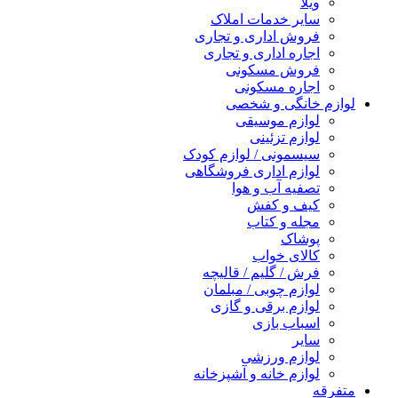
ویلا
سایر خدمات املاک
فروش اداری و تجاری
اجاره اداری و تجاری
فروش مسکونی
اجاره مسکونی
لوازم خانگی و شخصی
لوازم موسیقی
لوازم تزئینی
سیسمونی / لوازم کودک
لوازم اداری فروشگاهی
تصفیه آب و هوا
کیف و کفش
مجله و کتاب
پوشاک
کالای خواب
فرش / گلیم / قالیچه
لوازم چوبی / مبلمان
لوازم برقی و گازی
اسباب بازی
سایر
لوازم ورزشی
لوازم خانه و آشپزخانه
متفرقه