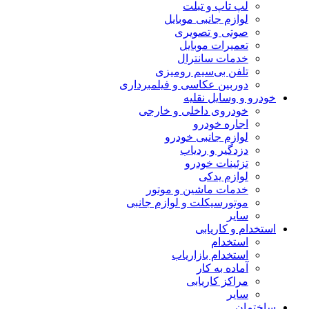
لپ تاپ و تبلت
لوازم جانبی موبایل
صوتی و تصویری
تعمیرات موبایل
خدمات سانترال
تلفن بی‌سیم رومیزی
دوربین عکاسی و فیلمبرداری
خودرو و وسایل نقلیه
خودروی داخلی و خارجی
اجاره خودرو
لوازم جانبی خودرو
دزدگیر و ردیاب
تزئینات خودرو
لوازم یدکی
خدمات ماشین و موتور
موتورسیکلت و لوازم جانبی
سایر
استخدام و کاریابی
استخدام
استخدام بازاریاب
آماده به کار
مراکز کاریابی
سایر
ساختمان