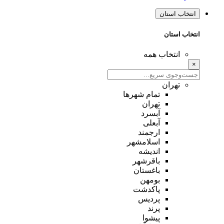
انتخاب استان
انتخاب استان
انتخاب همه
×
تهران
تمام شهر‌ها
تهران
آبسرد
آبعلی
ارجمند
اسلامشهر
اندیشه
باقرشهر
باغستان
بومهن
پاکدشت
پردیس
پرند
پیشوا