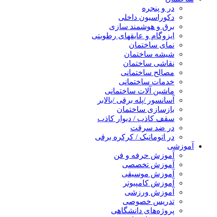
در و پنجره
دکوراسیون داخلی
برق و هوشمند سازی
ایزوگام و عایقهای رطوبتی
نمای ساختمان
شیشه ساختمان
نقاشی ساختمان
مصالح ساختمانی
خدمات ساختمانی
ماشین آلات ساختمانی
آسانسور /پله برقی /بالابر
بازسازی ساختمان
سقف کاذب / دیوار کاذب
در ضد سرقت
در اتوماتیک / کرکره برقی
آموزشی
آموزش حرفه و فن
آموزش تخصصی
آموزش موسیقی
آموزش کامپیوتر
آموزش ورزشی
تدریس خصوصی
پروژه‌های دانشگاهی