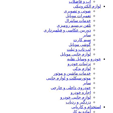
آب و فاضلاب
لوازم الکترونیکی
صوتی و تصویری
تعمیرات موبایل
خدمات سانترال
تلفن بی‌سیم رومیزی
دوربین عکاسی و فیلمبرداری
سایر
سیم کارت
گوشی موبایل
لپ تاپ و تبلت
لوازم جانبی موبایل
خودرو و وسایل نقلیه
تزئینات خودرو
لوازم یدکی
خدمات ماشین و موتور
موتورسیکلت و لوازم جانبی
سایر
خودروی داخلی و خارجی
اجاره خودرو
لوازم جانبی خودرو
دزدگیر و ردیاب
استخدام و کاریابی
آماده به کار