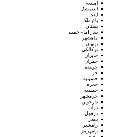
امیدیه
اندیمشک
ایذه
باغ ملک
بستان
بندر امام خمینی
ماهشهر
بهبهان
ترکالکی
جایزان
چمران
چوبیده
حر
حسینیه
حمزه
حمیدیه
خرمشهر
دارخوین
دزآب
دزفول
دهدز
رامشیر
رامهرمز
رفیع