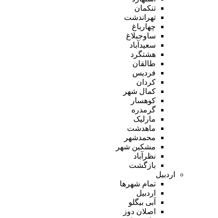
تنکمان
تهراندشت
چهارباغ
ساوجبلاغ
سعیدآباد
هشتگرد
طالقان
فردیس
کردان
کمال شهر
کوهسار
گرمدره
مارلیک
ماهدشت
محمدشهر
مشکین شهر
نظرآباد
بازگشت
اردبیل
تمام شهر‌ها
اردبیل
آبی بیگلو
اصلان دوز