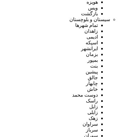
هویزه
ویس
بازگشت
سیستان و بلوچستان
تمام شهر‌ها
زاهدان
ادیمی
اسپکه
ایرانشهر
بزمان
بمپور
بنت
پیشین
جالق
چابهار
خاش
دوست محمد
راسک
زابل
زابلی
زهک
سراوان
سرباز
سوران