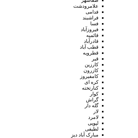
صفاشهر
علامرودشت
فدامی
فراشبند
فسا
فیروزآباد
قائمیه
قادرآباد
قطب آباد
قطرویه
قیر
کارزین
کازرون
کامفیروز
کره ای
کنارتخته
کوار
گراش
گله دار
لار
لامرد
لپویی
لطیفی
مبارک آباد دیز