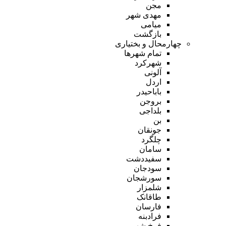
مجن
مهدی شهر
میامی
بازگشت
چهارمحال و بختیاری
تمام شهر‌ها
شهرکرد
آلونی
اردل
باباحیدر
بروجن
بلداجی
بن
جونقان
چلگرد
سامان
سفیددشت
سودجان
سورشجان
شلمزار
طاقانک
فارسان
فرادبنه
فرخ شهر