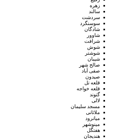
زهره
سالند
سردشت
سوسنگرد
شادگان
شاوور
شرافت
شوش
شوشتر
شیبان
صالح شهر
صفی آباد
صیدون
قلعه تل
قلعه خواجه
گتوند
لالی
مسجد سلیمان
ملاثانی
میانرود
مینوشهر
هفتگل
هندیجان