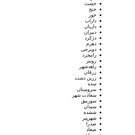
خشت
خنج
خور
داراب
داریان
دبیران
دژکرد
دهرم
دوبرجی
رامجرد
رونیز
زاهدشهر
زرقان
زرین دشت
سده
سروستان
سعادت شهر
سورمق
سیدان
ششده
شهرپیر
صدرا
صغاد