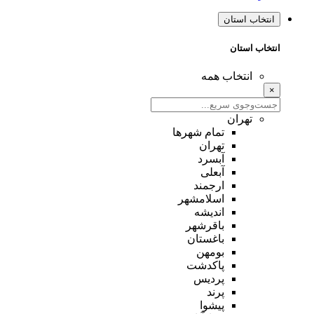
انتخاب استان
انتخاب استان
انتخاب همه
×
تهران
تمام شهر‌ها
تهران
آبسرد
آبعلی
ارجمند
اسلامشهر
اندیشه
باقرشهر
باغستان
بومهن
پاکدشت
پردیس
پرند
پیشوا