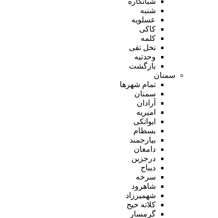
شبانکاره
شنبه
عسلویه
کاکی
کلمه
نخل تقی
وحدتیه
بازگشت
سمنان
تمام شهر‌ها
سمنان
آرادان
امیریه
ایوانکی
بسطام
بیارجمند
دامغان
درجزین
دیباج
سرخه
شاهرود
شهمیرزاد
کلاته خیج
گرمسار