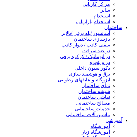
مراکز کاریابی
سایر
استخدام
استخدام بازاریاب
ساختمان
آسانسور /پله برقی /بالابر
بازسازی ساختمان
سقف کاذب / دیوار کاذب
در ضد سرقت
در اتوماتیک / کرکره برقی
در و پنجره
دکوراسیون داخلی
برق و هوشمند سازی
ایزوگام و عایقهای رطوبتی
نمای ساختمان
شیشه ساختمان
نقاشی ساختمان
مصالح ساختمانی
خدمات ساختمانی
ماشین آلات ساختمانی
آموزشی
آموزشگاه
آموزشگاه زبان