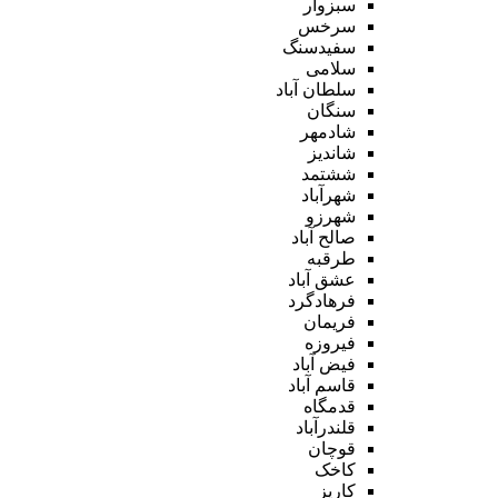
سبزوار
سرخس
سفیدسنگ
سلامی
سلطان آباد
سنگان
شادمهر
شاندیز
ششتمد
شهرآباد
شهرزو
صالح آباد
طرقبه
عشق آباد
فرهادگرد
فریمان
فیروزه
فیض آباد
قاسم آباد
قدمگاه
قلندرآباد
قوچان
کاخک
کاریز