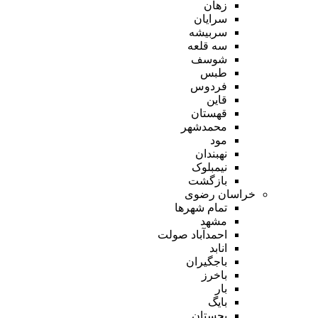
زهان
سرایان
سربیشه
سه قلعه
شوسف
طبس
فردوس
قاین
قهستان
محمدشهر
مود
نهبندان
نیمبلوک
بازگشت
خراسان رضوی
تمام شهر‌ها
مشهد
احمدآباد صولت
انابد
باجگیران
باخرز
بار
بایگ
بجستان