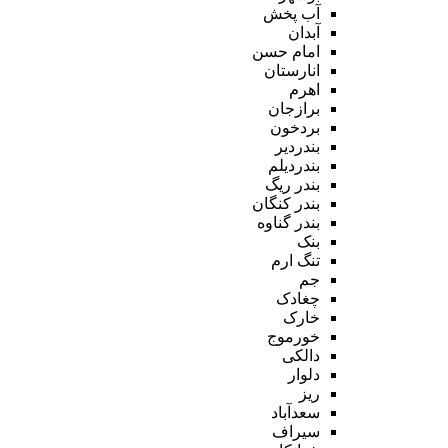
آب پخش
آبدان
امام حسن
انارستان
اهرم
برازجان
بردخون
بندردیر
بندردیلم
بندر ریگ
بندر کنگان
بندر گناوه
بنک
تنگ ارم
جم
چغادک
خارک
خورموج
دالکی
دلوار
ریز
سعدآباد
سیراف