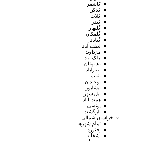
کاشمر
کدکن
کلات
کندر
گلبهار
گلمکان
گناباد
لطف آباد
مزدآوند
ملک آباد
نشتیفان
نصرآباد
نقاب
نوخندان
نیشابور
نیل شهر
همت آباد
یونسی
بازگشت
خراسان شمالی
تمام شهر‌ها
بجنورد
آشخانه