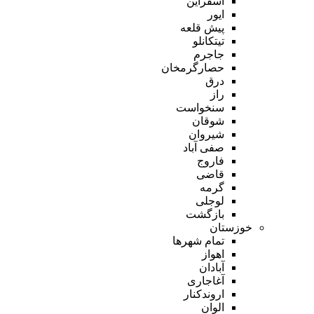
اسفراین
ایور
پیش قلعه
تیتکانلو
جاجرم
حصارگرمخان
درق
راز
سنخواست
شوقان
شیروان
صفی آباد
فاروج
قاضی
گرمه
لوجلی
بازگشت
خوزستان
تمام شهر‌ها
اهواز
آبادان
آغاجاری
اروندکنار
الوان