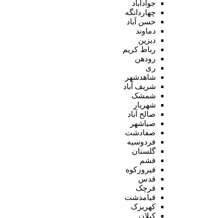
جوادآباد
چهاردانگه
حسن آباد
دماوند
دیزین
رباط کریم
رودهن
ری
شاهدشهر
شریف آباد
شمشک
شهریار
صالح آباد
صباشهر
صفادشت
فردوسیه
گلستان
فشم
فیروزکوه
قدس
قرچک
قیامدشت
کهریزک
کیلان