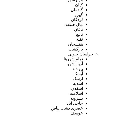
کیان
گندمان
گهرو
لردگان
مال خلیفه
ناغان
نافچ
نقنه
هفشجان
بازگشت
خراسان جنوبی
تمام شهر‌ها
آرین شهر
بیرجند
آیسک
ارسک
اسدیه
اسفدن
اسلامیه
بشرویه
حاجی آباد
خضری دشت بیاض
خوسف