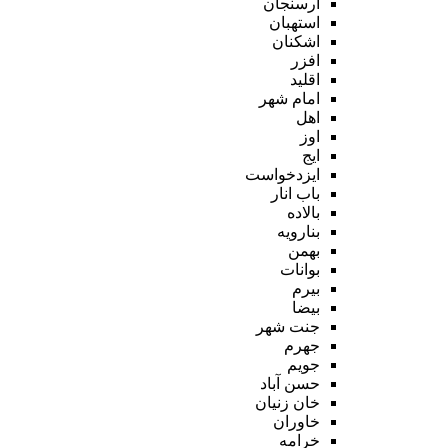
ارسنجان
استهبان
اشکنان
افزر
اقلید
امام شهر
اهل
اوز
ایج
ایزدخواست
باب انار
بالاده
بنارویه
بهمن
بوانات
بیرم
بیضا
جنت شهر
جهرم
جویم
حسن آباد
خان زنیان
خاوران
خرامه