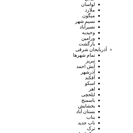
لواسان
ملارد
میگون
نسیم شهر
نصیرآباد
وحیدیه
ورامین
بازگشت
آذربایجان شرقی
تمام شهر‌ها
تبریز
آبش احمد
آذرشهر
آقکند
اسکو
اهر
ایلخچی
باسمنج
بخشایش
بستان آباد
بناب
ناب جدید
ترک