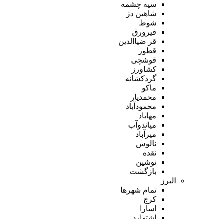
سیه چشمه
شاهین دژ
شوط
فیرورق
قر ضیاالدین
قطور
قوشچی
کشاورز
گردکشانه
ماکو
محمدیار
محمودآباد
مهاباد
میاندوآب
میرآباد
نالوس
نقده
نوشین
بازگشت
البرز
تمام شهر‌ها
کرج
اسارا
اشتهارد