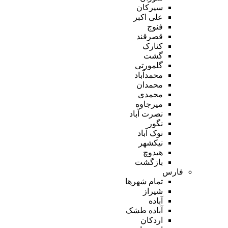
سیرکان
علی اکبر
فنوج
قصرقند
کنارک
گشت
گلمورتی
محمدآباد
محمدان
محمدی
میرجاوه
نصرت آباد
نگور
نوک آباد
نیکشهر
هیدوچ
بازگشت
فارس
تمام شهر‌ها
شیراز
آباده
آباده طشک
اردکان