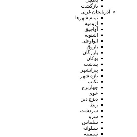
یامچی
بازگشت
آذربایجان غربی
تمام شهر‌ها
ارومیه
آواجیق
اشنویه
ایواوغلی
باروق
بازرگان
بوکان
پلدشت
پیرانشهر
تازه شهر
تکاب
چهاربرج
خوی
دیزج دیز
ربط
سردشت
سرو
سلماس
سیلوانه
سیمینه