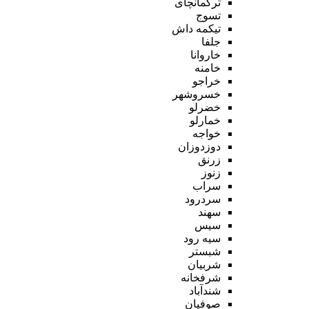
ترکمانچای
تسوج
تیکمه داش
جلفا
خاروانا
خامنه
خراجو
خسروشهر
خضرلو
خمارلو
خواجه
دوزدوزان
زرنق
زنوز
سراب
سردرود
سهند
سیس
سیه رود
شبستر
شربیان
شرفخانه
شندآباد
صوفیان