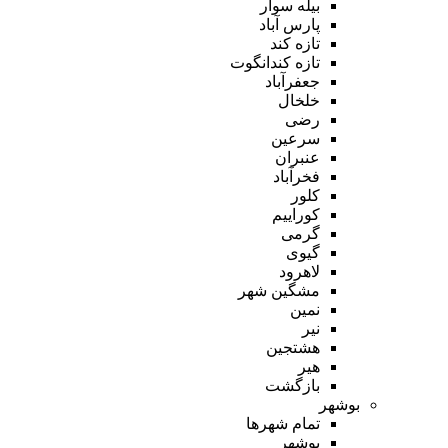
بیله سوار
پارس آباد
تازه کند
تازه کندانگوت
جعفرآباد
خلخال
رضی
سرعین
عنبران
فخرآباد
کلور
کوراییم
گرمی
گیوی
لاهرود
مشگین شهر
نمین
نیر
هشتجین
هیر
بازگشت
بوشهر
تمام شهر‌ها
بوشهر