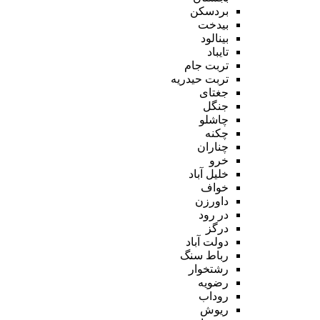
بردسکن
بیدخت
بینالود
تایباد
تربت جام
تربت حیدریه
جغتای
جنگل
چاشلو
چکنه
چناران
خرو
خلیل آباد
خواف
داورزن
در رود
درگز
دولت آباد
رباط سنگ
رشتخوار
رضویه
روداب
ریوش