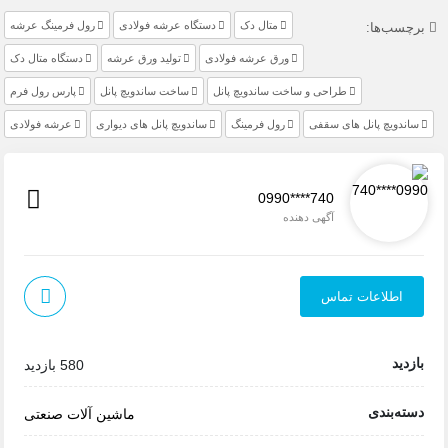
متال دک
دستگاه عرشه فولادی
رول فرمینگ عرشه
برچسب‌ها:
ورق عرشه فولادی
تولید ورق عرشه
دستگاه متال دک
طراحی و ساخت ساندویچ پانل
ساخت ساندویچ پانل
پارس رول فرم
ساندویچ پانل های سقفی
رول فرمینگ
ساندویچ پانل های دیواری
عرشه فولادی
0990****740
آگهی دهنده
اطلاعات تماس
بازدید
580 بازدید
دسته‌بندی
ماشین آلات صنعتی