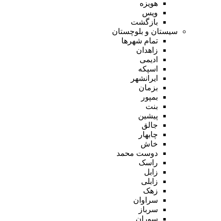
هویزه
ویس
بازگشت
سیستان و بلوچستان
تمام شهر‌ها
زاهدان
ادیمی
اسپکه
ایرانشهر
بزمان
بمپور
بنت
پیشین
جالق
چابهار
خاش
دوست محمد
راسک
زابل
زابلی
زهک
سراوان
سرباز
سوران