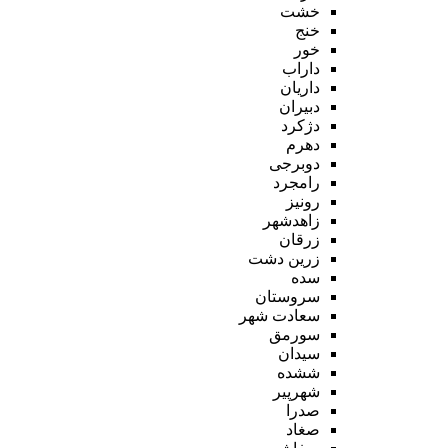
خشت
خنج
خور
داراب
داریان
دبیران
دژکرد
دهرم
دوبرجی
رامجرد
رونیز
زاهدشهر
زرقان
زرین دشت
سده
سروستان
سعادت شهر
سورمق
سیدان
ششده
شهرپیر
صدرا
صغاد