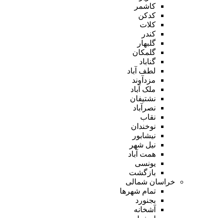
کاشمر
کدکن
کلات
کندر
گلبهار
گلمکان
گناباد
لطف آباد
مزدآوند
ملک آباد
نشتیفان
نصرآباد
نقاب
نوخندان
نیشابور
نیل شهر
همت آباد
یونسی
بازگشت
خراسان شمالی
تمام شهر‌ها
بجنورد
آشخانه