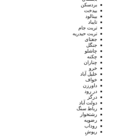
بردسکن
بیدخت
بینالود
تایباد
تربت جام
تربت حیدریه
جغتای
جنگل
چاشلو
چکنه
چناران
خرو
خلیل آباد
خواف
داورزن
در رود
درگز
دولت آباد
رباط سنگ
رشتخوار
رضویه
روداب
ریوش