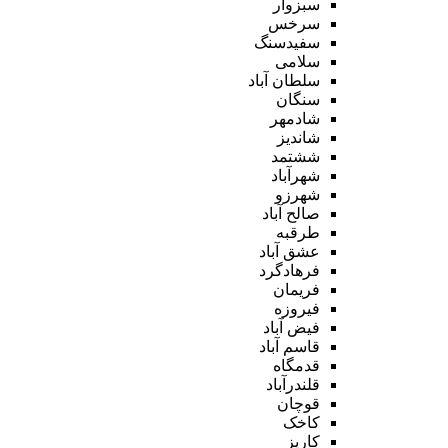
سبزوار
سرخس
سفیدسنگ
سلامی
سلطان آباد
سنگان
شادمهر
شاندیز
ششتمد
شهرآباد
شهرزو
صالح آباد
طرقبه
عشق آباد
فرهادگرد
فریمان
فیروزه
فیض آباد
قاسم آباد
قدمگاه
قلندرآباد
قوچان
کاخک
کاریز