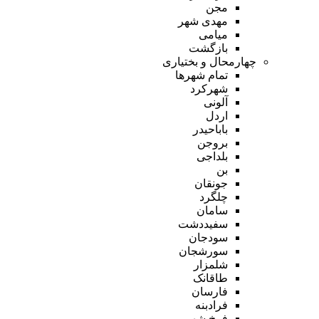
مجن
مهدی شهر
میامی
بازگشت
چهارمحال و بختیاری
تمام شهر‌ها
شهرکرد
آلونی
اردل
باباحیدر
بروجن
بلداجی
بن
جونقان
چلگرد
سامان
سفیددشت
سودجان
سورشجان
شلمزار
طاقانک
فارسان
فرادبنه
فرخ شهر