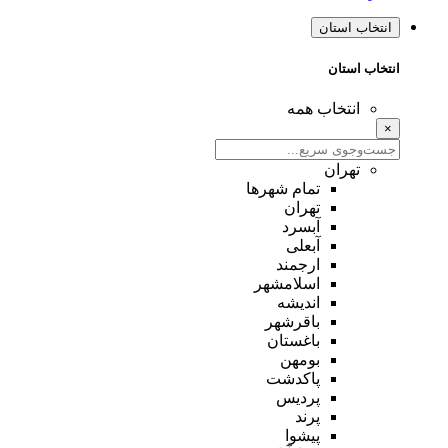
انتخاب استان
انتخاب استان
انتخاب همه
×
تهران
تمام شهر‌ها
تهران
آبسرد
آبعلی
ارجمند
اسلامشهر
اندیشه
باقرشهر
باغستان
بومهن
پاکدشت
پردیس
پرند
پیشوا