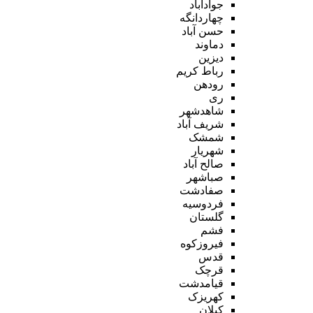
جوادآباد
چهاردانگه
حسن آباد
دماوند
دیزین
رباط کریم
رودهن
ری
شاهدشهر
شریف آباد
شمشک
شهریار
صالح آباد
صباشهر
صفادشت
فردوسیه
گلستان
فشم
فیروزکوه
قدس
قرچک
قیامدشت
کهریزک
کیلان