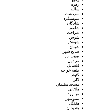
زهره
سالند
سردشت
سوسنگرد
شادگان
شاوور
شرافت
شوش
شوشتر
شیبان
صالح شهر
صفی آباد
صیدون
قلعه تل
قلعه خواجه
گتوند
لالی
مسجد سلیمان
ملاثانی
میانرود
مینوشهر
هفتگل
هندیجان