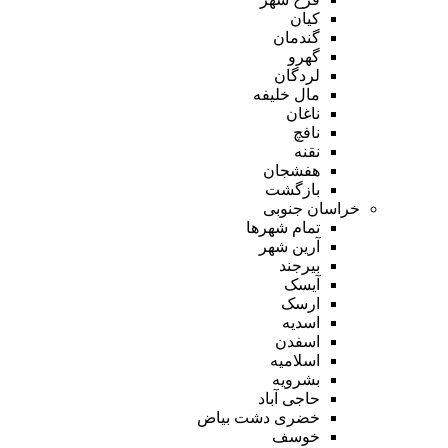
کیان
گندمان
گهرو
لردگان
مال خلیفه
ناغان
نافچ
نقنه
هفشجان
بازگشت
خراسان جنوبی
تمام شهر‌ها
آرین شهر
بیرجند
آیسک
ارسک
اسدیه
اسفدن
اسلامیه
بشرویه
حاجی آباد
خضری دشت بیاض
خوسف