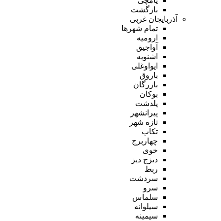
یامچی
بازگشت
آذربایجان غربی
تمام شهر‌ها
ارومیه
آواجیق
اشنویه
ایواوغلی
باروق
بازرگان
بوکان
پلدشت
پیرانشهر
تازه شهر
تکاب
چهاربرج
خوی
دیزج دیز
ربط
سردشت
سرو
سلماس
سیلوانه
سیمینه