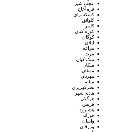
عجب شیر
قره آغاج
کشکسرای
کلوانق
کلیبر
کوزه کنان
گوگان
لیلان
مراغه
مرند
ملک کیان
ملکان
ممقان
مهربان
میانه
نظرکهریزی
هادی شهر
هرگلان
هریس
هشترود
هوراند
وایقان
ورزقان