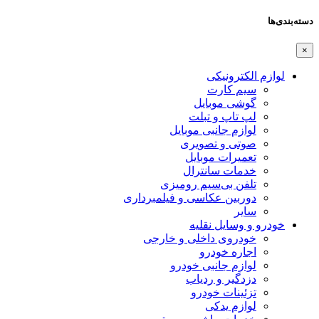
دسته‌بندی‌ها
×
لوازم الکترونیکی
سیم کارت
گوشی موبایل
لپ تاپ و تبلت
لوازم جانبی موبایل
صوتی و تصویری
تعمیرات موبایل
خدمات سانترال
تلفن بی‌سیم رومیزی
دوربین عکاسی و فیلمبرداری
سایر
خودرو و وسایل نقلیه
خودروی داخلی و خارجی
اجاره خودرو
لوازم جانبی خودرو
دزدگیر و ردیاب
تزئینات خودرو
لوازم یدکی