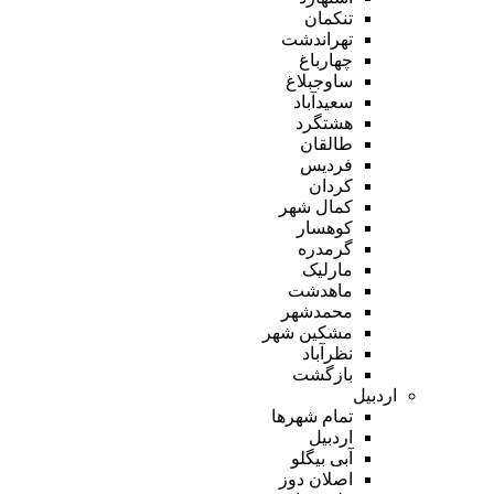
تنکمان
تهراندشت
چهارباغ
ساوجبلاغ
سعیدآباد
هشتگرد
طالقان
فردیس
کردان
کمال شهر
کوهسار
گرمدره
مارلیک
ماهدشت
محمدشهر
مشکین شهر
نظرآباد
بازگشت
اردبیل
تمام شهر‌ها
اردبیل
آبی بیگلو
اصلان دوز