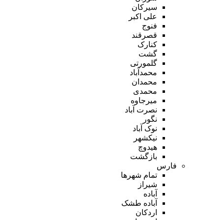
سیرکان
علی اکبر
فنوج
قصرقند
کنارک
گشت
گلمورتی
محمدآباد
محمدان
محمدی
میرجاوه
نصرت آباد
نگور
نوک آباد
نیکشهر
هیدوچ
بازگشت
فارس
تمام شهر‌ها
شیراز
آباده
آباده طشک
اردکان