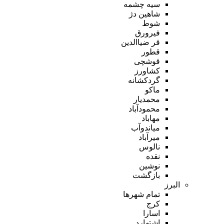
سیه چشمه
شاهین دژ
شوط
فیرورق
قر ضیاالدین
قطور
قوشچی
کشاورز
گردکشانه
ماکو
محمدیار
محمودآباد
مهاباد
میاندوآب
میرآباد
نالوس
نقده
نوشین
بازگشت
البرز
تمام شهر‌ها
کرج
اسارا
اشتهارد