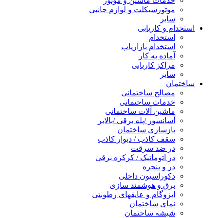
خدمات ماشین و موتور
موتورسیکلت و لوازم جانبی
سایر
استخدام و کاریابی
استخدام
استخدام بازاریاب
آماده به کار
مراکز کاریابی
سایر
ساختمان
مصالح ساختمانی
خدمات ساختمانی
ماشین آلات ساختمانی
آسانسور /پله برقی /بالابر
بازسازی ساختمان
سقف کاذب / دیوار کاذب
در ضد سرقت
در اتوماتیک / کرکره برقی
در و پنجره
دکوراسیون داخلی
برق و هوشمند سازی
ایزوگام و عایقهای رطوبتی
نمای ساختمان
شیشه ساختمان