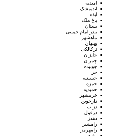
امیدیه
اندیمشک
ایذه
باغ ملک
بستان
بندر امام خمینی
ماهشهر
بهبهان
ترکالکی
جایزان
چمران
چوبیده
حر
حسینیه
حمزه
حمیدیه
خرمشهر
دارخوین
دزآب
دزفول
دهدز
رامشیر
رامهرمز
رفیع