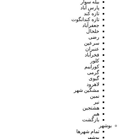
بیله سوار
پارس آباد
تازه کند
تازه کندانگوت
جعفرآباد
خلخال
رضی
سرعین
عنبران
فخرآباد
کلور
کوراییم
گرمی
گیوی
لاهرود
مشگین شهر
نمین
نیر
هشتجین
هیر
بازگشت
بوشهر
تمام شهر‌ها
بوشهر