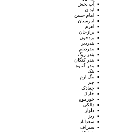
آب پخش
آبدان
امام حسن
انارستان
اهرم
برازجان
بردخون
بندردیر
بندردیلم
بندر ریگ
بندر کنگان
بندر گناوه
بنک
تنگ ارم
جم
چغادک
خارک
خورموج
دالکی
دلوار
ریز
سعدآباد
سیراف