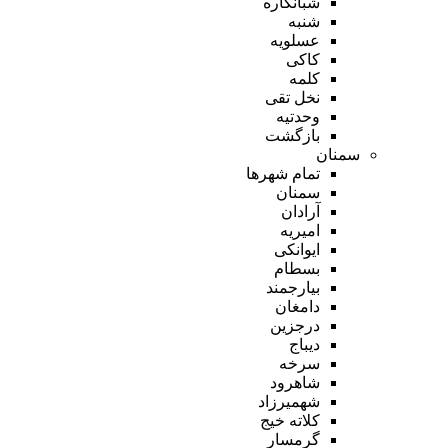
شبانکاره
شنبه
عسلویه
کاکی
کلمه
نخل تقی
وحدتیه
بازگشت
سمنان
تمام شهر‌ها
سمنان
آرادان
امیریه
ایوانکی
بسطام
بیارجمند
دامغان
درجزین
دیباج
سرخه
شاهرود
شهمیرزاد
کلاته خیج
گرمسار