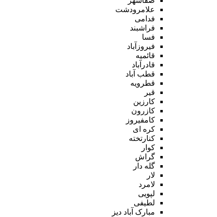
صفاشهر
علامرودشت
فدامی
فراشبند
فسا
فیروزآباد
قائمیه
قادرآباد
قطب آباد
قطرویه
قیر
کارزین
کازرون
کامفیروز
کره ای
کنارتخته
کوار
گراش
گله دار
لار
لامرد
لپویی
لطیفی
مبارک آباد دیز