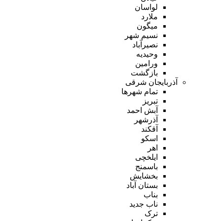
لواسان
ملارد
میگون
نسیم شهر
نصیرآباد
وحیدیه
ورامین
بازگشت
آذربایجان شرقی
تمام شهر‌ها
تبریز
آبش احمد
آذرشهر
آقکند
اسکو
اهر
ایلخچی
باسمنج
بخشایش
بستان آباد
بناب
ناب جدید
ترک