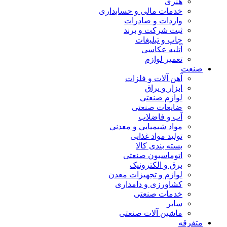
هنری
خدمات مالی و حسابداری
واردات و صادرات
ثبت شرکت و برند
چاپ و تبلیغات
آتلیه عکاسی
تعمیر لوازم
صنعت
آهن آلات و فلزات
ابزار و یراق
لوازم صنعتی
ضایعات صنعتی
آب و فاضلاب
مواد شیمیایی و معدنی
تولید مواد غذایی
بسته بندی کالا
اتوماسیون صنعتی
برق و الکترونیک
لوازم و تجهیزات معدن
کشاورزی و دامداری
خدمات صنعتی
سایر
ماشین آلات صنعتی
متفرقه