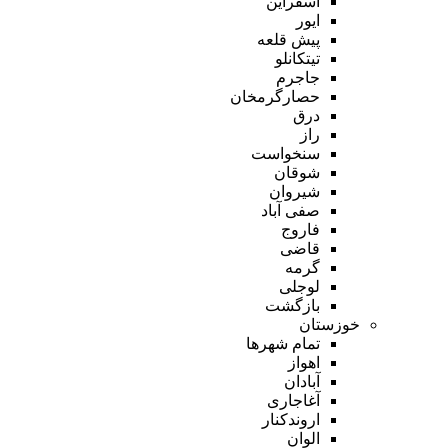
اسفراین
ایور
پیش قلعه
تیتکانلو
جاجرم
حصارگرمخان
درق
راز
سنخواست
شوقان
شیروان
صفی آباد
فاروج
قاضی
گرمه
لوجلی
بازگشت
خوزستان
تمام شهر‌ها
اهواز
آبادان
آغاجاری
اروندکنار
الوان