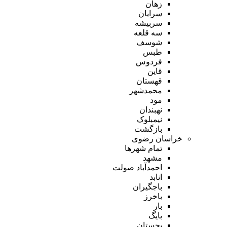
زهان
سرایان
سربیشه
سه قلعه
شوسف
طبس
فردوس
قاین
قهستان
محمدشهر
مود
نهبندان
نیمبلوک
بازگشت
خراسان رضوی
تمام شهر‌ها
مشهد
احمدآباد صولت
انابد
باجگیران
باخرز
بار
بایگ
بجستان