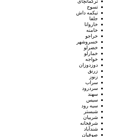
ترکمانچای
تسوج
تیکمه داش
جلفا
خاروانا
خامنه
خراجو
خسروشهر
خضرلو
خمارلو
خواجه
دوزدوزان
زرنق
زنوز
سراب
سردرود
سهند
سیس
سیه رود
شبستر
شربیان
شرفخانه
شندآباد
صوفیان