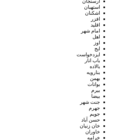
ارسنجان
استهبان
اشکنان
افزر
اقلید
امام شهر
اهل
اوز
ایج
ایزدخواست
باب انار
بالاده
بنارویه
بهمن
بوانات
بیرم
بیضا
جنت شهر
جهرم
جویم
حسن آباد
خان زنیان
خاوران
خرامه