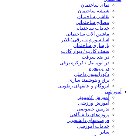
نمای ساختمان
شیشه ساختمان
نقاشی ساختمان
مصالح ساختمانی
خدمات ساختمانی
ماشین آلات ساختمانی
آسانسور /پله برقی /بالابر
بازسازی ساختمان
سقف کاذب / دیوار کاذب
در ضد سرقت
در اتوماتیک / کرکره برقی
در و پنجره
دکوراسیون داخلی
برق و هوشمند سازی
ایزوگام و عایقهای رطوبتی
آموزشی
آموزش کامپیوتر
آموزش ورزشی
تدریس خصوصی
پروژه‌های دانشگاهی
فرصت‌های دانشجویی
خدمات آموزشی
سایر