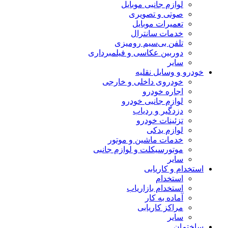
لوازم جانبی موبایل
صوتی و تصویری
تعمیرات موبایل
خدمات سانترال
تلفن بی‌سیم رومیزی
دوربین عکاسی و فیلمبرداری
سایر
خودرو و وسایل نقلیه
خودروی داخلی و خارجی
اجاره خودرو
لوازم جانبی خودرو
دزدگیر و ردیاب
تزئینات خودرو
لوازم یدکی
خدمات ماشین و موتور
موتورسیکلت و لوازم جانبی
سایر
استخدام و کاریابی
استخدام
استخدام بازاریاب
آماده به کار
مراکز کاریابی
سایر
ساختمان