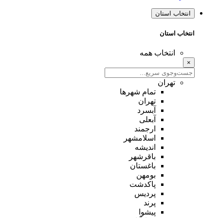
انتخاب استان
انتخاب استان
انتخاب همه
×
تهران
تمام شهر‌ها
تهران
آبسرد
آبعلی
ارجمند
اسلامشهر
اندیشه
باقرشهر
باغستان
بومهن
پاکدشت
پردیس
پرند
پیشوا