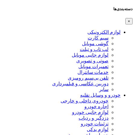
دسته‌بندی‌ها
×
لوازم الکترونیکی
سیم کارت
گوشی موبایل
لپ تاپ و تبلت
لوازم جانبی موبایل
صوتی و تصویری
تعمیرات موبایل
خدمات سانترال
تلفن بی‌سیم رومیزی
دوربین عکاسی و فیلمبرداری
سایر
خودرو و وسایل نقلیه
خودروی داخلی و خارجی
اجاره خودرو
لوازم جانبی خودرو
دزدگیر و ردیاب
تزئینات خودرو
لوازم یدکی