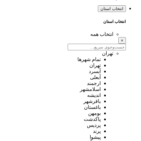
انتخاب استان
انتخاب استان
انتخاب همه
×
تهران
تمام شهر‌ها
تهران
آبسرد
آبعلی
ارجمند
اسلامشهر
اندیشه
باقرشهر
باغستان
بومهن
پاکدشت
پردیس
پرند
پیشوا