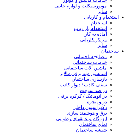
خدمات ماشین و موتور
موتورسیکلت و لوازم جانبی
سایر
استخدام و کاریابی
استخدام
استخدام بازاریاب
آماده به کار
مراکز کاریابی
سایر
ساختمان
مصالح ساختمانی
خدمات ساختمانی
ماشین آلات ساختمانی
آسانسور /پله برقی /بالابر
بازسازی ساختمان
سقف کاذب / دیوار کاذب
در ضد سرقت
در اتوماتیک / کرکره برقی
در و پنجره
دکوراسیون داخلی
برق و هوشمند سازی
ایزوگام و عایقهای رطوبتی
نمای ساختمان
شیشه ساختمان