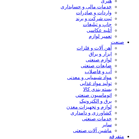
هنری
خدمات مالی و حسابداری
واردات و صادرات
ثبت شرکت و برند
چاپ و تبلیغات
آتلیه عکاسی
تعمیر لوازم
صنعت
آهن آلات و فلزات
ابزار و یراق
لوازم صنعتی
ضایعات صنعتی
آب و فاضلاب
مواد شیمیایی و معدنی
تولید مواد غذایی
بسته بندی کالا
اتوماسیون صنعتی
برق و الکترونیک
لوازم و تجهیزات معدن
کشاورزی و دامداری
خدمات صنعتی
سایر
ماشین آلات صنعتی
متفرقه