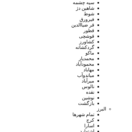
سیه چشمه
شاهین دژ
شوط
فیرورق
قر ضیاالدین
قطور
قوشچی
کشاورز
گردکشانه
ماکو
محمدیار
محمودآباد
مهاباد
میاندوآب
میرآباد
نالوس
نقده
نوشین
بازگشت
البرز
تمام شهر‌ها
کرج
اسارا
اشتهارد