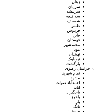
زهان
سرایان
سربیشه
سه قلعه
شوسف
طبس
فردوس
قاین
قهستان
محمدشهر
مود
نهبندان
نیمبلوک
بازگشت
خراسان رضوی
تمام شهر‌ها
مشهد
احمدآباد صولت
انابد
باجگیران
باخرز
بار
بایگ
بجستان