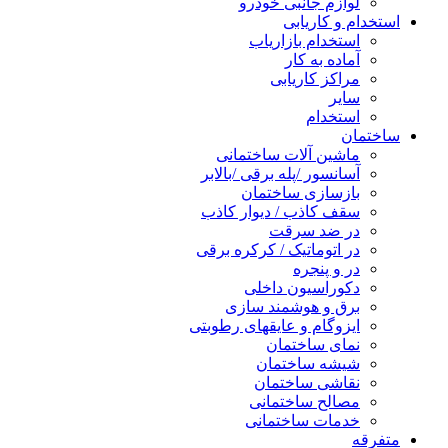
لوازم جانبی خودرو
استخدام و کاریابی
استخدام بازاریاب
آماده به کار
مراکز کاریابی
سایر
استخدام
ساختمان
ماشین آلات ساختمانی
آسانسور /پله برقی /بالابر
بازسازی ساختمان
سقف کاذب / دیوار کاذب
در ضد سرقت
در اتوماتیک / کرکره برقی
در و پنجره
دکوراسیون داخلی
برق و هوشمند سازی
ایزوگام و عایقهای رطوبتی
نمای ساختمان
شیشه ساختمان
نقاشی ساختمان
مصالح ساختمانی
خدمات ساختمانی
متفرقه