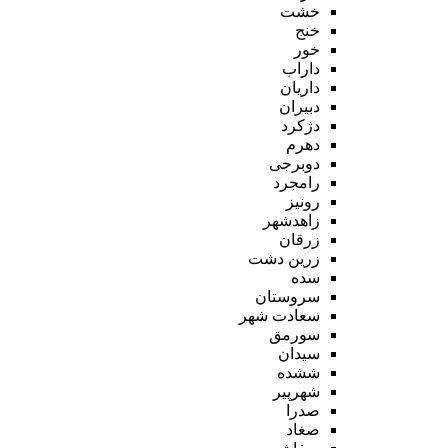
خشت
خنج
خور
داراب
داریان
دبیران
دژکرد
دهرم
دوبرجی
رامجرد
رونیز
زاهدشهر
زرقان
زرین دشت
سده
سروستان
سعادت شهر
سورمق
سیدان
ششده
شهرپیر
صدرا
صغاد