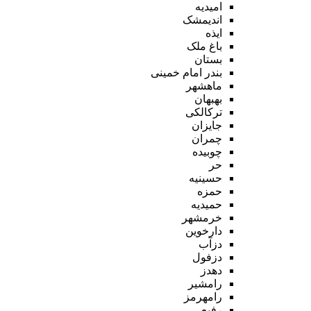
امیدیه
اندیمشک
ایذه
باغ ملک
بستان
بندر امام خمینی
ماهشهر
بهبهان
ترکالکی
جایزان
چمران
چوبیده
حر
حسینیه
حمزه
حمیدیه
خرمشهر
دارخوین
دزآب
دزفول
دهدز
رامشیر
رامهرمز
رفیع