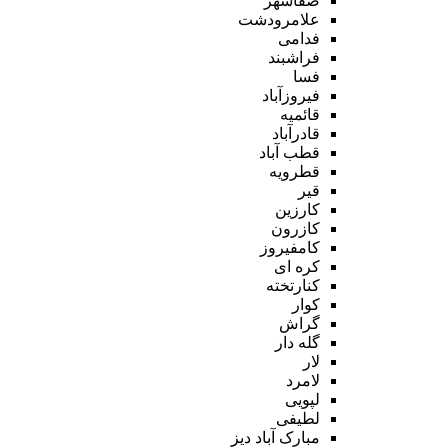
صفاشهر
علامرودشت
فدامی
فراشبند
فسا
فیروزآباد
قائمیه
قادرآباد
قطب آباد
قطرویه
قیر
کارزین
کازرون
کامفیروز
کره ای
کنارتخته
کوار
گراش
گله دار
لار
لامرد
لپویی
لطیفی
مبارک آباد دیز