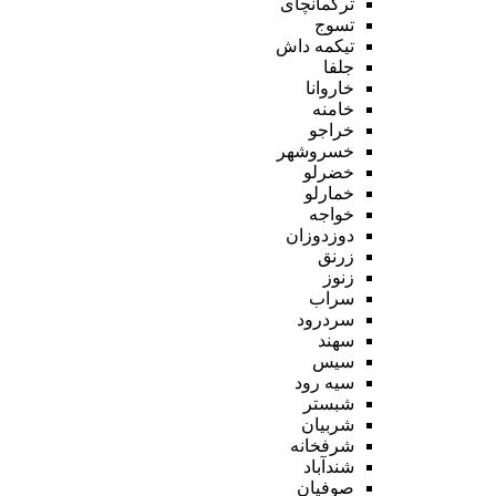
ترکمانچای
تسوج
تیکمه داش
جلفا
خاروانا
خامنه
خراجو
خسروشهر
خضرلو
خمارلو
خواجه
دوزدوزان
زرنق
زنوز
سراب
سردرود
سهند
سیس
سیه رود
شبستر
شربیان
شرفخانه
شندآباد
صوفیان