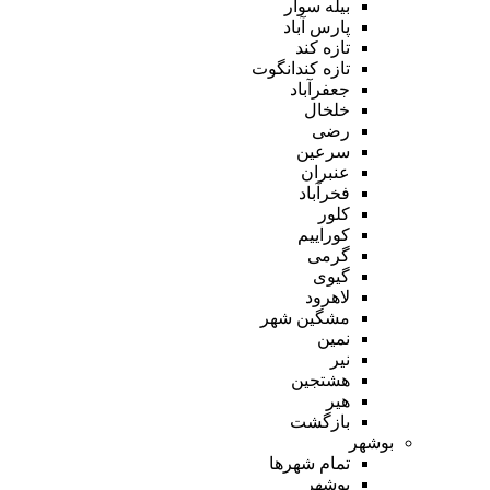
بیله سوار
پارس آباد
تازه کند
تازه کندانگوت
جعفرآباد
خلخال
رضی
سرعین
عنبران
فخرآباد
کلور
کوراییم
گرمی
گیوی
لاهرود
مشگین شهر
نمین
نیر
هشتجین
هیر
بازگشت
بوشهر
تمام شهر‌ها
بوشهر