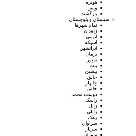
هویزه
ویس
بازگشت
سیستان و بلوچستان
تمام شهر‌ها
زاهدان
ادیمی
اسپکه
ایرانشهر
بزمان
بمپور
بنت
پیشین
جالق
چابهار
خاش
دوست محمد
راسک
زابل
زابلی
زهک
سراوان
سرباز
سوران