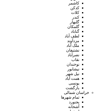
کاشمر
کدکن
کلات
کندر
گلبهار
گلمکان
گناباد
لطف آباد
مزدآوند
ملک آباد
نشتیفان
نصرآباد
نقاب
نوخندان
نیشابور
نیل شهر
همت آباد
یونسی
بازگشت
خراسان شمالی
تمام شهر‌ها
بجنورد
آشخانه