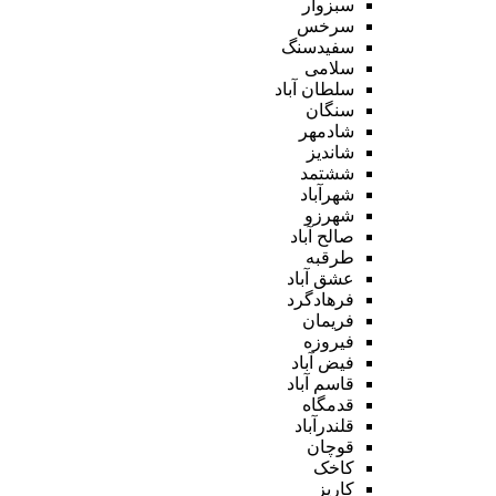
سبزوار
سرخس
سفیدسنگ
سلامی
سلطان آباد
سنگان
شادمهر
شاندیز
ششتمد
شهرآباد
شهرزو
صالح آباد
طرقبه
عشق آباد
فرهادگرد
فریمان
فیروزه
فیض آباد
قاسم آباد
قدمگاه
قلندرآباد
قوچان
کاخک
کاریز