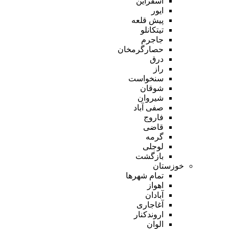
اسفراین
ایور
پیش قلعه
تیتکانلو
جاجرم
حصارگرمخان
درق
راز
سنخواست
شوقان
شیروان
صفی آباد
فاروج
قاضی
گرمه
لوجلی
بازگشت
خوزستان
تمام شهر‌ها
اهواز
آبادان
آغاجاری
اروندکنار
الوان