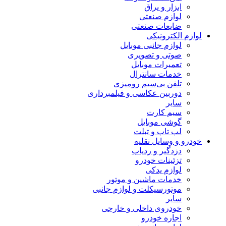
ابزار و یراق
لوازم صنعتی
ضایعات صنعتی
لوازم الکترونیکی
لوازم جانبی موبایل
صوتی و تصویری
تعمیرات موبایل
خدمات سانترال
تلفن بی‌سیم رومیزی
دوربین عکاسی و فیلمبرداری
سایر
سیم کارت
گوشی موبایل
لپ تاپ و تبلت
خودرو و وسایل نقلیه
دزدگیر و ردیاب
تزئینات خودرو
لوازم یدکی
خدمات ماشین و موتور
موتورسیکلت و لوازم جانبی
سایر
خودروی داخلی و خارجی
اجاره خودرو