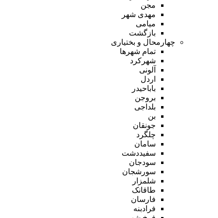
مجن
مهدی شهر
میامی
بازگشت
چهارمحال و بختیاری
تمام شهر‌ها
شهرکرد
آلونی
اردل
باباحیدر
بروجن
بلداجی
بن
جونقان
چلگرد
سامان
سفیددشت
سودجان
سورشجان
شلمزار
طاقانک
فارسان
فرادبنه
فرخ شهر