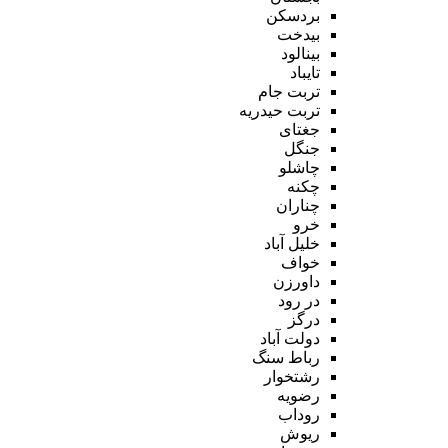
بردسکن
بیدخت
بینالود
تایباد
تربت جام
تربت حیدریه
جغتای
جنگل
چاشلو
چکنه
چناران
خرو
خلیل آباد
خواف
داورزن
در رود
درگز
دولت آباد
رباط سنگ
رشتخوار
رضویه
روداب
ریوش