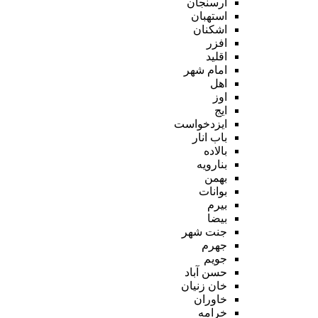
ارسنجان
استهبان
اشکنان
افزر
اقلید
امام شهر
اهل
اوز
ایج
ایزدخواست
باب انار
بالاده
بنارویه
بهمن
بوانات
بیرم
بیضا
جنت شهر
جهرم
جویم
حسن آباد
خان زنیان
خاوران
خرامه