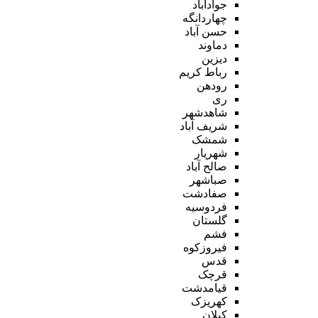
جوادآباد
چهاردانگه
حسن آباد
دماوند
دیزین
رباط کریم
رودهن
ری
شاهدشهر
شریف آباد
شمشک
شهریار
صالح آباد
صباشهر
صفادشت
فردوسیه
گلستان
فشم
فیروزکوه
قدس
قرچک
قیامدشت
کهریزک
کیلان