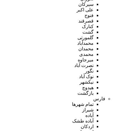
سیرکان
علی اکبر
فنوج
قصرقند
کنارک
گشت
گلمورتی
محمدآباد
محمدان
محمدی
میرجاوه
نصرت آباد
نگور
نوک آباد
نیکشهر
هیدوچ
بازگشت
فارس
تمام شهر‌ها
شیراز
آباده
آباده طشک
اردکان