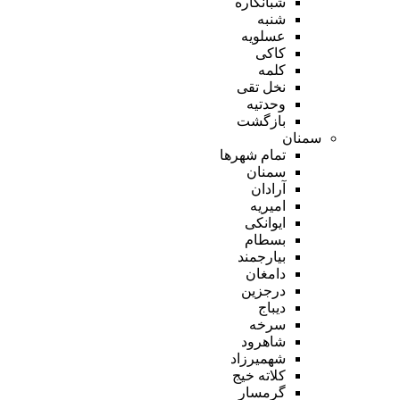
شبانکاره
شنبه
عسلویه
کاکی
کلمه
نخل تقی
وحدتیه
بازگشت
سمنان
تمام شهر‌ها
سمنان
آرادان
امیریه
ایوانکی
بسطام
بیارجمند
دامغان
درجزین
دیباج
سرخه
شاهرود
شهمیرزاد
کلاته خیج
گرمسار