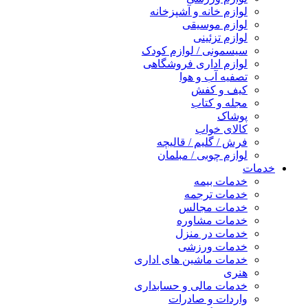
لوازم خانه و آشپزخانه
لوازم موسیقی
لوازم تزئینی
سیسمونی / لوازم کودک
لوازم اداری فروشگاهی
تصفیه آب و هوا
کیف و کفش
مجله و کتاب
پوشاک
کالای خواب
فرش / گلیم / قالیچه
لوازم چوبی / مبلمان
خدمات
خدمات بیمه
خدمات ترجمه
خدمات مجالس
خدمات مشاوره
خدمات در منزل
خدمات ورزشی
خدمات ماشین های اداری
هنری
خدمات مالی و حسابداری
واردات و صادرات