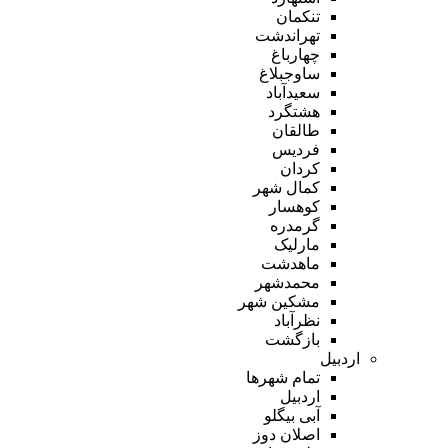
تنکمان
تهراندشت
چهارباغ
ساوجبلاغ
سعیدآباد
هشتگرد
طالقان
فردیس
کردان
کمال شهر
کوهسار
گرمدره
مارلیک
ماهدشت
محمدشهر
مشکین شهر
نظرآباد
بازگشت
اردبیل
تمام شهر‌ها
اردبیل
آبی بیگلو
اصلان دوز