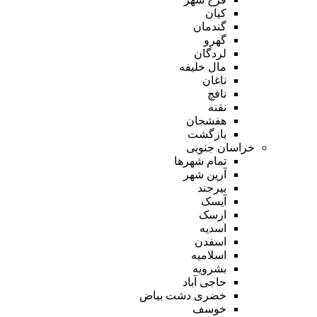
کیان
گندمان
گهرو
لردگان
مال خلیفه
ناغان
نافچ
نقنه
هفشجان
بازگشت
خراسان جنوبی
تمام شهر‌ها
آرین شهر
بیرجند
آیسک
ارسک
اسدیه
اسفدن
اسلامیه
بشرویه
حاجی آباد
خضری دشت بیاض
خوسف