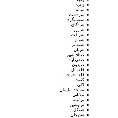
زهره
سالند
سردشت
سوسنگرد
شادگان
شاوور
شرافت
شوش
شوشتر
شیبان
صالح شهر
صفی آباد
صیدون
قلعه تل
قلعه خواجه
گتوند
لالی
مسجد سلیمان
ملاثانی
میانرود
مینوشهر
هفتگل
هندیجان