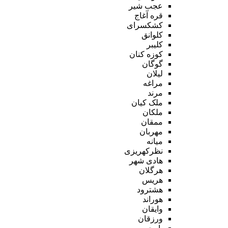
عجب شیر
قره آغاج
کشکسرای
کلوانق
کلیبر
کوزه کنان
گوگان
لیلان
مراغه
مرند
ملک کیان
ملکان
ممقان
مهربان
میانه
نظرکهریزی
هادی شهر
هرگلان
هریس
هشترود
هوراند
وایقان
ورزقان