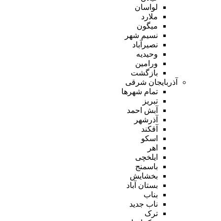
لواسان
ملارد
میگون
نسیم شهر
نصیرآباد
وحیدیه
ورامین
بازگشت
آذربایجان شرقی
تمام شهر‌ها
تبریز
آبش احمد
آذرشهر
آقکند
اسکو
اهر
ایلخچی
باسمنج
بخشایش
بستان آباد
بناب
ناب جدید
ترک