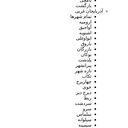
یامچی
بازگشت
آذربایجان غربی
تمام شهر‌ها
ارومیه
آواجیق
اشنویه
ایواوغلی
باروق
بازرگان
بوکان
پلدشت
پیرانشهر
تازه شهر
تکاب
چهاربرج
خوی
دیزج دیز
ربط
سردشت
سرو
سلماس
سیلوانه
سیمینه