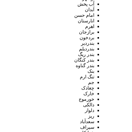
آب پخش
آبدان
امام حسن
انارستان
اهرم
برازجان
بردخون
بندردیر
بندردیلم
بندر ریگ
بندر کنگان
بندر گناوه
بنک
تنگ ارم
جم
چغادک
خارک
خورموج
دالکی
دلوار
ریز
سعدآباد
سیراف