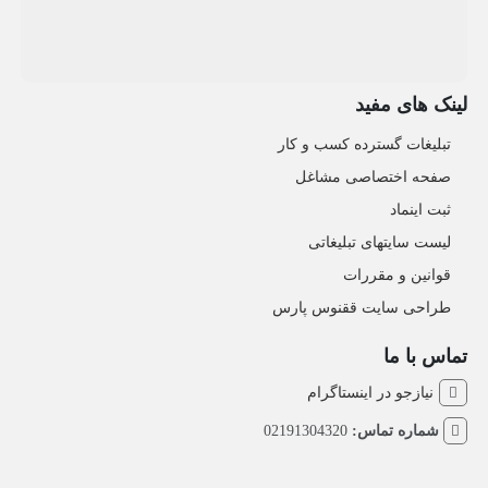
لینک های مفید
تبلیغات گسترده کسب و کار
صفحه اختصاصی مشاغل
ثبت اینماد
لیست سایتهای تبلیغاتی
قوانین و مقررات
طراحی سایت ققنوس پارس
تماس با ما
نیازجو در اینستاگرام
شماره تماس:
02191304320