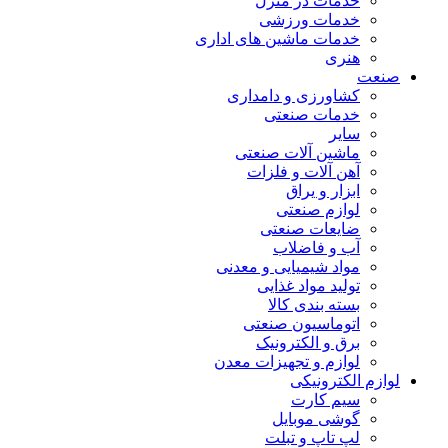
خدمات در منزل
خدمات ورزشی
خدمات ماشین های اداری
هنری
صنعت
کشاورزی و دامداری
خدمات صنعتی
سایر
ماشین آلات صنعتی
آهن آلات و فلزات
ابزار و یراق
لوازم صنعتی
ضایعات صنعتی
آب و فاضلاب
مواد شیمیایی و معدنی
تولید مواد غذایی
بسته بندی کالا
اتوماسیون صنعتی
برق و الکترونیک
لوازم و تجهیزات معدن
لوازم الکترونیکی
سیم کارت
گوشی موبایل
لپ تاپ و تبلت