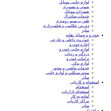
لوازم جانبی موبایل
صوتی و تصویری
تعمیرات موبایل
خدمات سانترال
تلفن بی‌سیم رومیزی
دوربین عکاسی و فیلمبرداری
سایر
خودرو و وسایل نقلیه
خودروی داخلی و خارجی
اجاره خودرو
لوازم جانبی خودرو
دزدگیر و ردیاب
تزئینات خودرو
لوازم یدکی
خدمات ماشین و موتور
موتورسیکلت و لوازم جانبی
سایر
استخدام و کاریابی
استخدام
استخدام بازاریاب
آماده به کار
مراکز کاریابی
سایر
ساختمان