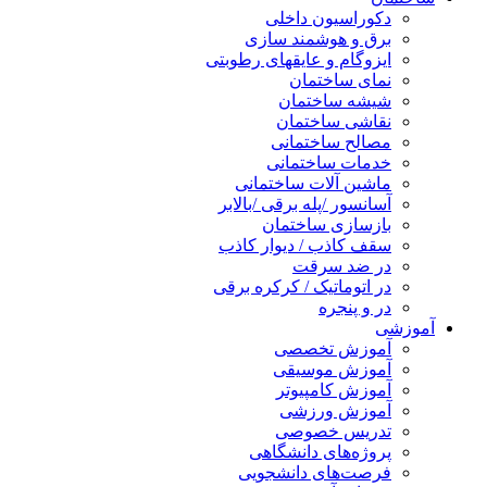
دکوراسیون داخلی
برق و هوشمند سازی
ایزوگام و عایقهای رطوبتی
نمای ساختمان
شیشه ساختمان
نقاشی ساختمان
مصالح ساختمانی
خدمات ساختمانی
ماشین آلات ساختمانی
آسانسور /پله برقی /بالابر
بازسازی ساختمان
سقف کاذب / دیوار کاذب
در ضد سرقت
در اتوماتیک / کرکره برقی
در و پنجره
آموزشی
آموزش تخصصی
آموزش موسیقی
آموزش کامپیوتر
آموزش ورزشی
تدریس خصوصی
پروژه‌های دانشگاهی
فرصت‌های دانشجویی