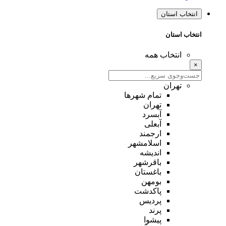
انتخاب استان
انتخاب استان
انتخاب همه
×
تهران
تمام شهر‌ها
تهران
آبسرد
آبعلی
ارجمند
اسلامشهر
اندیشه
باقرشهر
باغستان
بومهن
پاکدشت
پردیس
پرند
پیشوا