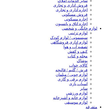
سایر خدمات املاک
فروش اداری و تجاری
اجاره اداری و تجاری
فروش مسکونی
اجاره مسکونی
اجاره اتاق و پانسیون
لوازم خانگی و شخصی
لوازم تزئینی
سیسمونی / لوازم کودک
لوازم اداری فروشگاهی
تصفیه آب و هوا
کیف و کفش
مجله و کتاب
پوشاک
کالای خواب
فرش / گلیم / قالیچه
لوازم چوبی / مبلمان
لوازم برقی و گازی
اسباب بازی
سایر
لوازم ورزشی
لوازم خانه و آشپزخانه
لوازم موسیقی
متفرقه