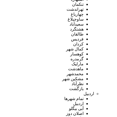
تنکمان
تهراندشت
چهارباغ
ساوجبلاغ
سعیدآباد
هشتگرد
طالقان
فردیس
کردان
کمال شهر
کوهسار
گرمدره
مارلیک
ماهدشت
محمدشهر
مشکین شهر
نظرآباد
بازگشت
اردبیل
تمام شهر‌ها
اردبیل
آبی بیگلو
اصلان دوز