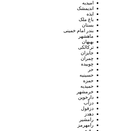
امیدیه
اندیمشک
ایذه
باغ ملک
بستان
بندر امام خمینی
ماهشهر
بهبهان
ترکالکی
جایزان
چمران
چوبیده
حر
حسینیه
حمزه
حمیدیه
خرمشهر
دارخوین
دزآب
دزفول
دهدز
رامشیر
رامهرمز
رفیع