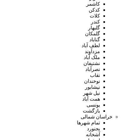
کاشمر
کدکن
کلات
کندر
گلبهار
گلمکان
گناباد
لطف آباد
مزدآوند
ملک آباد
نشتیفان
نصرآباد
نقاب
نوخندان
نیشابور
نیل شهر
همت آباد
یونسی
بازگشت
خراسان شمالی
تمام شهر‌ها
بجنورد
آشخانه