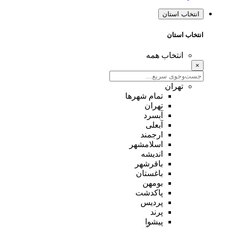
انتخاب استان
انتخاب استان
انتخاب همه
×
تهران
تمام شهر‌ها
تهران
آبسرد
آبعلی
ارجمند
اسلامشهر
اندیشه
باقرشهر
باغستان
بومهن
پاکدشت
پردیس
پرند
پیشوا