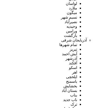
لواسان
ملارد
میگون
نسیم شهر
نصیرآباد
وحیدیه
ورامین
بازگشت
آذربایجان شرقی
تمام شهر‌ها
تبریز
آبش احمد
آذرشهر
آقکند
اسکو
اهر
ایلخچی
باسمنج
بخشایش
بستان آباد
بناب
ناب جدید
ترک