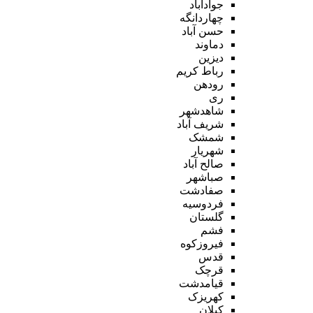
جوادآباد
چهاردانگه
حسن آباد
دماوند
دیزین
رباط کریم
رودهن
ری
شاهدشهر
شریف آباد
شمشک
شهریار
صالح آباد
صباشهر
صفادشت
فردوسیه
گلستان
فشم
فیروزکوه
قدس
قرچک
قیامدشت
کهریزک
کیلان