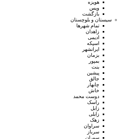
هویزه
ویس
بازگشت
سیستان و بلوچستان
تمام شهر‌ها
زاهدان
ادیمی
اسپکه
ایرانشهر
بزمان
بمپور
بنت
پیشین
جالق
چابهار
خاش
دوست محمد
راسک
زابل
زابلی
زهک
سراوان
سرباز
سوران