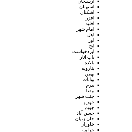
ارسنجان
استهبان
اشکنان
افزر
اقلید
امام شهر
اهل
اوز
ایج
ایزدخواست
باب انار
بالاده
بنارویه
بهمن
بوانات
بیرم
بیضا
جنت شهر
جهرم
جویم
حسن آباد
خان زنیان
خاوران
خرامه