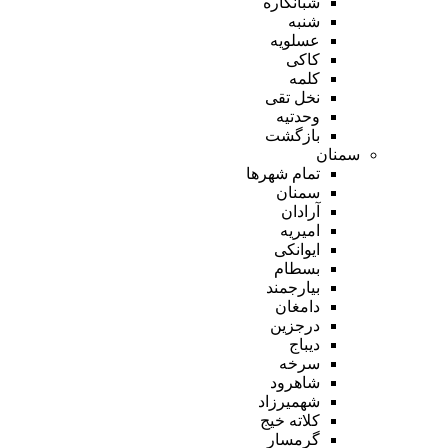
شبانکاره
شنبه
عسلویه
کاکی
کلمه
نخل تقی
وحدتیه
بازگشت
سمنان
تمام شهر‌ها
سمنان
آرادان
امیریه
ایوانکی
بسطام
بیارجمند
دامغان
درجزین
دیباج
سرخه
شاهرود
شهمیرزاد
کلاته خیج
گرمسار