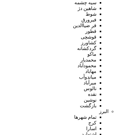
سیه چشمه
شاهین دژ
شوط
فیرورق
قر ضیاالدین
قطور
قوشچی
کشاورز
گردکشانه
ماکو
محمدیار
محمودآباد
مهاباد
میاندوآب
میرآباد
نالوس
نقده
نوشین
بازگشت
البرز
تمام شهر‌ها
کرج
اسارا
اشتهارد