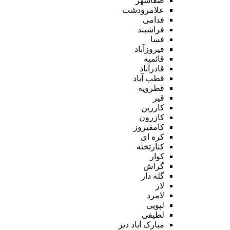
صفاشهر
علامرودشت
فدامی
فراشبند
فسا
فیروزآباد
قائمیه
قادرآباد
قطب آباد
قطرویه
قیر
کارزین
کازرون
کامفیروز
کره ای
کنارتخته
کوار
گراش
گله دار
لار
لامرد
لپویی
لطیفی
مبارک آباد دیز