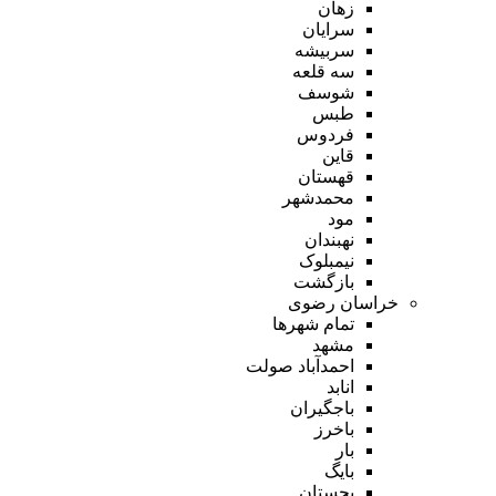
زهان
سرایان
سربیشه
سه قلعه
شوسف
طبس
فردوس
قاین
قهستان
محمدشهر
مود
نهبندان
نیمبلوک
بازگشت
خراسان رضوی
تمام شهر‌ها
مشهد
احمدآباد صولت
انابد
باجگیران
باخرز
بار
بایگ
بجستان