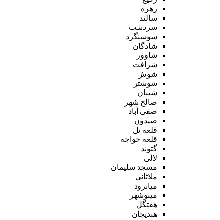
زهره
سالند
سردشت
سوسنگرد
شادگان
شاوور
شرافت
شوش
شوشتر
شیبان
صالح شهر
صفی آباد
صیدون
قلعه تل
قلعه خواجه
گتوند
لالی
مسجد سلیمان
ملاثانی
میانرود
مینوشهر
هفتگل
هندیجان