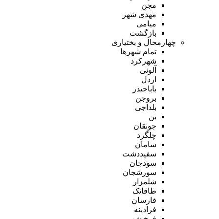
مجن
مهدی شهر
میامی
بازگشت
چهارمحال و بختیاری
تمام شهر‌ها
شهرکرد
آلونی
اردل
باباحیدر
بروجن
بلداجی
بن
جونقان
چلگرد
سامان
سفیددشت
سودجان
سورشجان
شلمزار
طاقانک
فارسان
فرادبنه
فرخ شهر