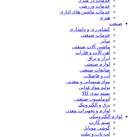
خدمات در منزل
خدمات ورزشی
خدمات ماشین های اداری
هنری
صنعت
کشاورزی و دامداری
خدمات صنعتی
سایر
ماشین آلات صنعتی
آهن آلات و فلزات
ابزار و یراق
لوازم صنعتی
ضایعات صنعتی
آب و فاضلاب
مواد شیمیایی و معدنی
تولید مواد غذایی
بسته بندی کالا
اتوماسیون صنعتی
برق و الکترونیک
لوازم و تجهیزات معدن
لوازم الکترونیکی
سیم کارت
گوشی موبایل
لپ تاپ و تبلت