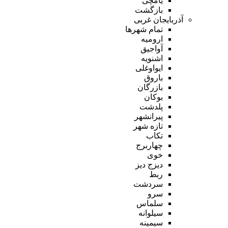
یامچی
بازگشت
آذربایجان غربی
تمام شهر‌ها
ارومیه
آواجیق
اشنویه
ایواوغلی
باروق
بازرگان
بوکان
پلدشت
پیرانشهر
تازه شهر
تکاب
چهاربرج
خوی
دیزج دیز
ربط
سردشت
سرو
سلماس
سیلوانه
سیمینه