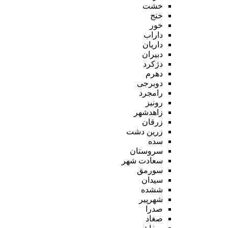
خشت
خنج
خور
داراب
داریان
دبیران
دژکرد
دهرم
دوبرجی
رامجرد
رونیز
زاهدشهر
زرقان
زرین دشت
سده
سروستان
سعادت شهر
سورمق
سیدان
ششده
شهرپیر
صدرا
صغاد