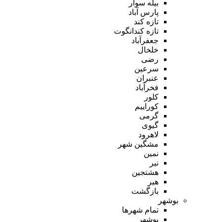
بیله سوار
پارس آباد
تازه کند
تازه کندانگوت
جعفرآباد
خلخال
رضی
سرعین
عنبران
فخرآباد
کلور
کوراییم
گرمی
گیوی
لاهرود
مشگین شهر
نمین
نیر
هشتجین
هیر
بازگشت
بوشهر
تمام شهر‌ها
بوشهر