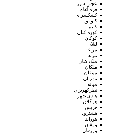
عجب شیر
قره آغاج
کشکسرای
کلوانق
کلیبر
کوزه کنان
گوگان
لیلان
مراغه
مرند
ملک کیان
ملکان
ممقان
مهربان
میانه
نظرکهریزی
هادی شهر
هرگلان
هریس
هشترود
هوراند
وایقان
ورزقان