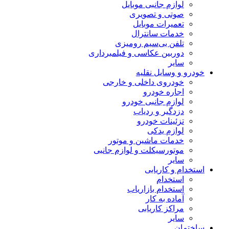
لوازم جانبی موبایل
صوتی و تصویری
تعمیرات موبایل
خدمات سانترال
تلفن بی‌سیم رومیزی
دوربین عکاسی و فیلمبرداری
سایر
خودرو و وسایل نقلیه
خودروی داخلی و خارجی
اجاره خودرو
لوازم جانبی خودرو
دزدگیر و ردیاب
تزئینات خودرو
لوازم یدکی
خدمات ماشین و موتور
موتورسیکلت و لوازم جانبی
سایر
استخدام و کاریابی
استخدام
استخدام بازاریاب
آماده به کار
مراکز کاریابی
سایر
ساختمان