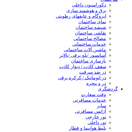
دکوراسیون داخلی
برق و هوشمند سازی
ایزوگام و عایقهای رطوبتی
نمای ساختمان
شیشه ساختمان
نقاشی ساختمان
مصالح ساختمانی
خدمات ساختمانی
ماشین آلات ساختمانی
آسانسور /پله برقی /بالابر
بازسازی ساختمان
سقف کاذب / دیوار کاذب
در ضد سرقت
در اتوماتیک / کرکره برقی
در و پنجره
گردشگری
وقت سفارت
خدمات مسافرتی
سایر
آژانس مسافرتی
تور خارجی
تور داخلی
بلیط هواپیما و قطار