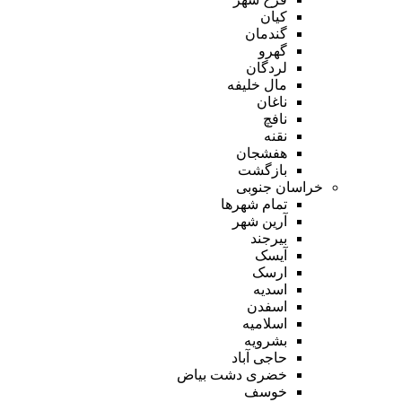
کیان
گندمان
گهرو
لردگان
مال خلیفه
ناغان
نافچ
نقنه
هفشجان
بازگشت
خراسان جنوبی
تمام شهر‌ها
آرین شهر
بیرجند
آیسک
ارسک
اسدیه
اسفدن
اسلامیه
بشرویه
حاجی آباد
خضری دشت بیاض
خوسف