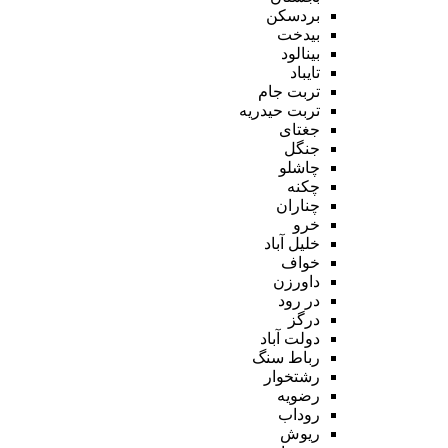
بردسکن
بیدخت
بینالود
تایباد
تربت جام
تربت حیدریه
جغتای
جنگل
چاشلو
چکنه
چناران
خرو
خلیل آباد
خواف
داورزن
در رود
درگز
دولت آباد
رباط سنگ
رشتخوار
رضویه
روداب
ریوش