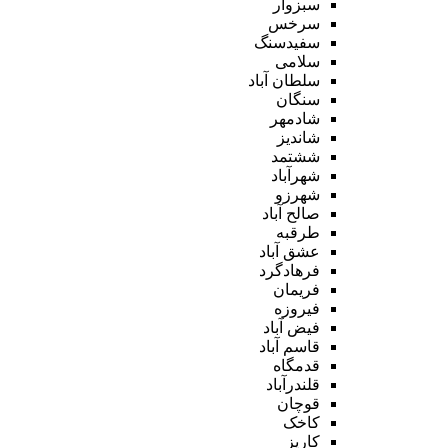
سبزوار
سرخس
سفیدسنگ
سلامی
سلطان آباد
سنگان
شادمهر
شاندیز
ششتمد
شهرآباد
شهرزو
صالح آباد
طرقبه
عشق آباد
فرهادگرد
فریمان
فیروزه
فیض آباد
قاسم آباد
قدمگاه
قلندرآباد
قوچان
کاخک
کاریز