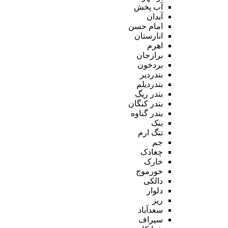
آب پخش
آبدان
امام حسن
انارستان
اهرم
برازجان
بردخون
بندردیر
بندردیلم
بندر ریگ
بندر کنگان
بندر گناوه
بنک
تنگ ارم
جم
چغادک
خارک
خورموج
دالکی
دلوار
ریز
سعدآباد
سیراف