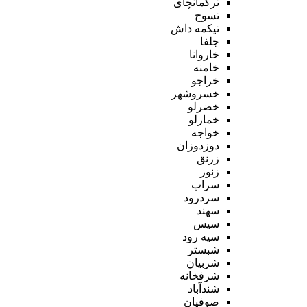
ترکمانچای
تسوج
تیکمه داش
جلفا
خاروانا
خامنه
خراجو
خسروشهر
خضرلو
خمارلو
خواجه
دوزدوزان
زرنق
زنوز
سراب
سردرود
سهند
سیس
سیه رود
شبستر
شربیان
شرفخانه
شندآباد
صوفیان