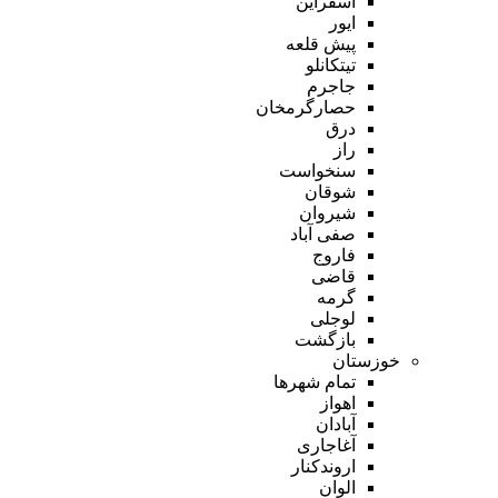
اسفراین
ایور
پیش قلعه
تیتکانلو
جاجرم
حصارگرمخان
درق
راز
سنخواست
شوقان
شیروان
صفی آباد
فاروج
قاضی
گرمه
لوجلی
بازگشت
خوزستان
تمام شهر‌ها
اهواز
آبادان
آغاجاری
اروندکنار
الوان