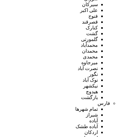
سیرکان
علی اکبر
فنوج
قصرقند
کنارک
گشت
گلمورتی
محمدآباد
محمدان
محمدی
میرجاوه
نصرت آباد
نگور
نوک آباد
نیکشهر
هیدوچ
بازگشت
فارس
تمام شهر‌ها
شیراز
آباده
آباده طشک
اردکان