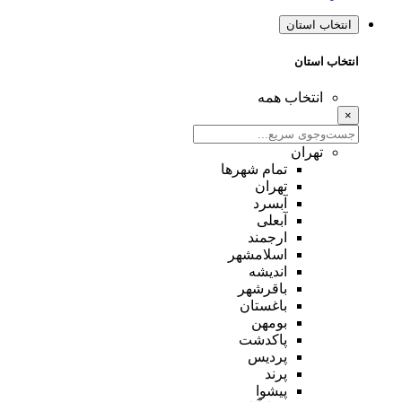
انتخاب استان
انتخاب استان
انتخاب همه
×
تهران
تمام شهر‌ها
تهران
آبسرد
آبعلی
ارجمند
اسلامشهر
اندیشه
باقرشهر
باغستان
بومهن
پاکدشت
پردیس
پرند
پیشوا