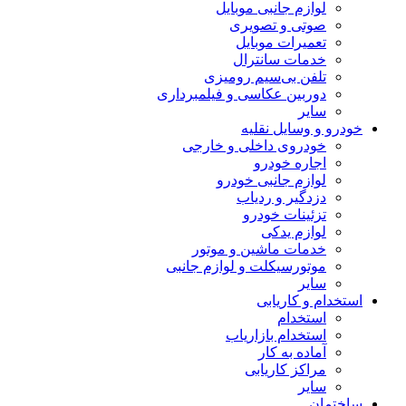
لوازم جانبی موبایل
صوتی و تصویری
تعمیرات موبایل
خدمات سانترال
تلفن بی‌سیم رومیزی
دوربین عکاسی و فیلمبرداری
سایر
خودرو و وسایل نقلیه
خودروی داخلی و خارجی
اجاره خودرو
لوازم جانبی خودرو
دزدگیر و ردیاب
تزئینات خودرو
لوازم یدکی
خدمات ماشین و موتور
موتورسیکلت و لوازم جانبی
سایر
استخدام و کاریابی
استخدام
استخدام بازاریاب
آماده به کار
مراکز کاریابی
سایر
ساختمان