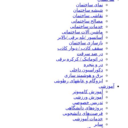
نمای ساختمان
شیشه ساختمان
نقاشی ساختمان
مصالح ساختمانی
خدمات ساختمانی
ماشین آلات ساختمانی
آسانسور /پله برقی /بالابر
بازسازی ساختمان
سقف کاذب / دیوار کاذب
در ضد سرقت
در اتوماتیک / کرکره برقی
در و پنجره
دکوراسیون داخلی
برق و هوشمند سازی
ایزوگام و عایقهای رطوبتی
آموزشی
آموزش کامپیوتر
آموزش ورزشی
تدریس خصوصی
پروژه‌های دانشگاهی
فرصت‌های دانشجویی
خدمات آموزشی
سایر