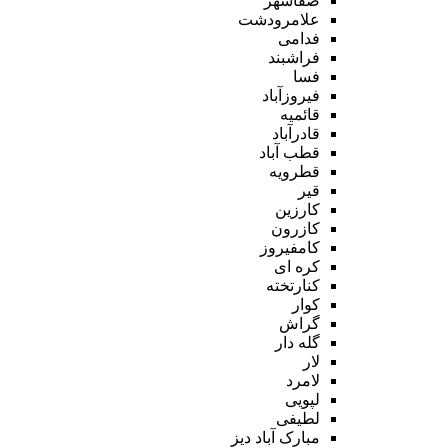
صفاشهر
علامرودشت
فدامی
فراشبند
فسا
فیروزآباد
قائمیه
قادرآباد
قطب آباد
قطرویه
قیر
کارزین
کازرون
کامفیروز
کره ای
کنارتخته
کوار
گراش
گله دار
لار
لامرد
لپویی
لطیفی
مبارک آباد دیز