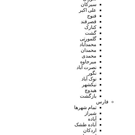
سیرکان
علی اکبر
فنوج
قصرقند
کنارک
گشت
گلمورتی
محمدآباد
محمدان
محمدی
میرجاوه
نصرت آباد
نگور
نوک آباد
نیکشهر
هیدوچ
بازگشت
فارس
تمام شهر‌ها
شیراز
آباده
آباده طشک
اردکان