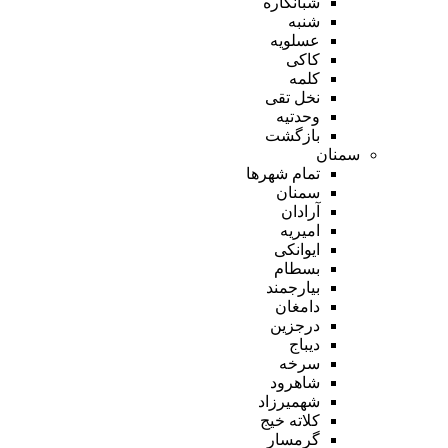
شبانکاره
شنبه
عسلویه
کاکی
کلمه
نخل تقی
وحدتیه
بازگشت
سمنان
تمام شهر‌ها
سمنان
آرادان
امیریه
ایوانکی
بسطام
بیارجمند
دامغان
درجزین
دیباج
سرخه
شاهرود
شهمیرزاد
کلاته خیج
گرمسار