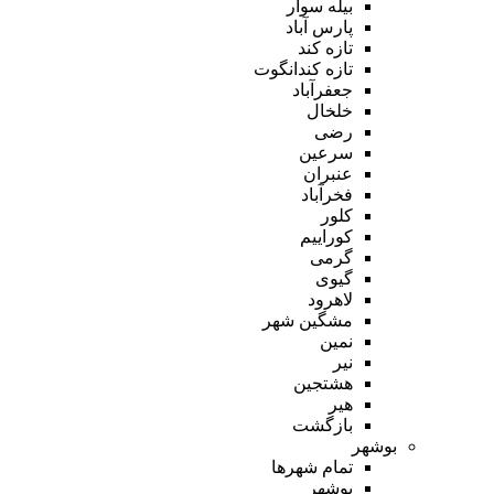
بیله سوار
پارس آباد
تازه کند
تازه کندانگوت
جعفرآباد
خلخال
رضی
سرعین
عنبران
فخرآباد
کلور
کوراییم
گرمی
گیوی
لاهرود
مشگین شهر
نمین
نیر
هشتجین
هیر
بازگشت
بوشهر
تمام شهر‌ها
بوشهر