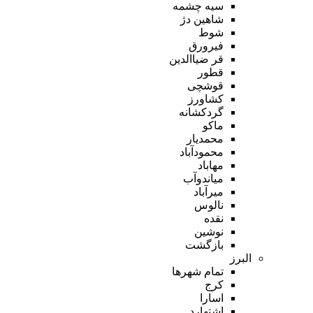
سیه چشمه
شاهین دژ
شوط
فیرورق
قر ضیاالدین
قطور
قوشچی
کشاورز
گردکشانه
ماکو
محمدیار
محمودآباد
مهاباد
میاندوآب
میرآباد
نالوس
نقده
نوشین
بازگشت
البرز
تمام شهر‌ها
کرج
اسارا
اشتهارد