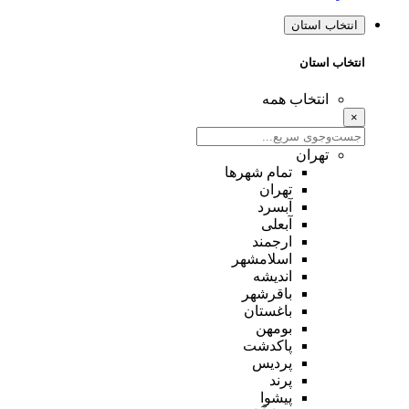
انتخاب استان
انتخاب استان
انتخاب همه
×
تهران
تمام شهر‌ها
تهران
آبسرد
آبعلی
ارجمند
اسلامشهر
اندیشه
باقرشهر
باغستان
بومهن
پاکدشت
پردیس
پرند
پیشوا