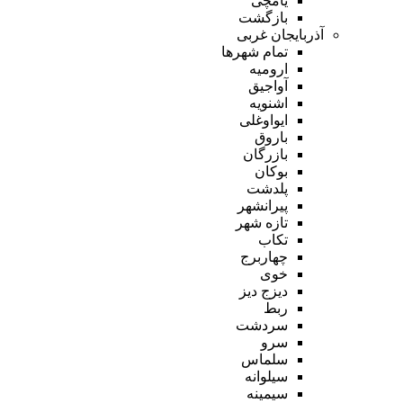
یامچی
بازگشت
آذربایجان غربی
تمام شهر‌ها
ارومیه
آواجیق
اشنویه
ایواوغلی
باروق
بازرگان
بوکان
پلدشت
پیرانشهر
تازه شهر
تکاب
چهاربرج
خوی
دیزج دیز
ربط
سردشت
سرو
سلماس
سیلوانه
سیمینه