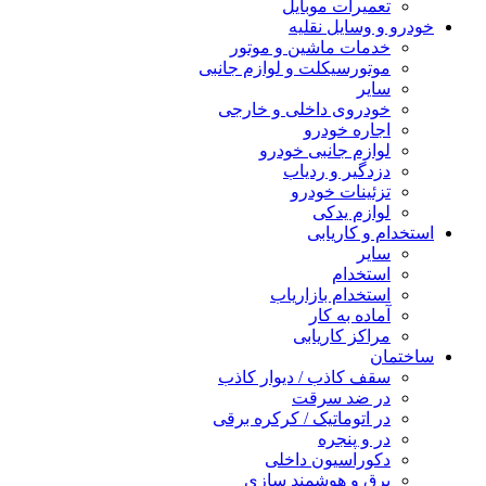
تعمیرات موبایل
خودرو و وسایل نقلیه
خدمات ماشین و موتور
موتورسیکلت و لوازم جانبی
سایر
خودروی داخلی و خارجی
اجاره خودرو
لوازم جانبی خودرو
دزدگیر و ردیاب
تزئینات خودرو
لوازم یدکی
استخدام و کاریابی
سایر
استخدام
استخدام بازاریاب
آماده به کار
مراکز کاریابی
ساختمان
سقف کاذب / دیوار کاذب
در ضد سرقت
در اتوماتیک / کرکره برقی
در و پنجره
دکوراسیون داخلی
برق و هوشمند سازی