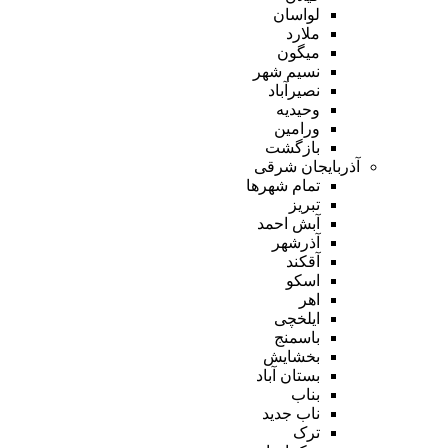
لواسان
ملارد
میگون
نسیم شهر
نصیرآباد
وحیدیه
ورامین
بازگشت
آذربایجان شرقی
تمام شهر‌ها
تبریز
آبش احمد
آذرشهر
آقکند
اسکو
اهر
ایلخچی
باسمنج
بخشایش
بستان آباد
بناب
ناب جدید
ترک