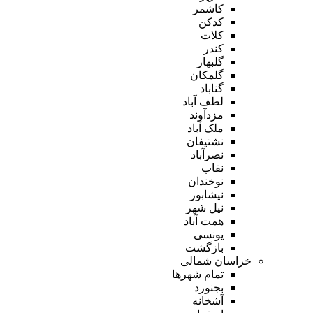
کاشمر
کدکن
کلات
کندر
گلبهار
گلمکان
گناباد
لطف آباد
مزدآوند
ملک آباد
نشتیفان
نصرآباد
نقاب
نوخندان
نیشابور
نیل شهر
همت آباد
یونسی
بازگشت
خراسان شمالی
تمام شهر‌ها
بجنورد
آشخانه