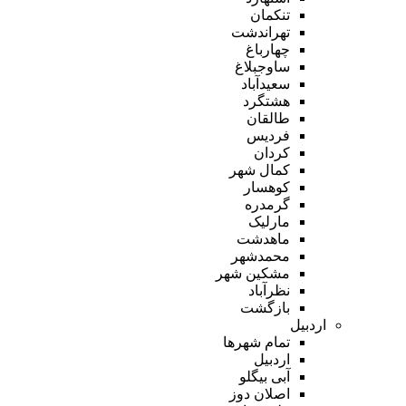
تنکمان
تهراندشت
چهارباغ
ساوجبلاغ
سعیدآباد
هشتگرد
طالقان
فردیس
کردان
کمال شهر
کوهسار
گرمدره
مارلیک
ماهدشت
محمدشهر
مشکین شهر
نظرآباد
بازگشت
اردبیل
تمام شهر‌ها
اردبیل
آبی بیگلو
اصلان دوز