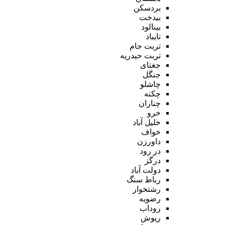
بردسکن
بیدخت
بینالود
تایباد
تربت جام
تربت حیدریه
جغتای
جنگل
چاشلو
چکنه
چناران
خرو
خلیل آباد
خواف
داورزن
در رود
درگز
دولت آباد
رباط سنگ
رشتخوار
رضویه
روداب
ریوش