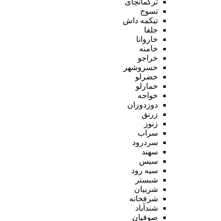
ترکمانچای
تسوج
تیکمه داش
جلفا
خاروانا
خامنه
خراجو
خسروشهر
خضرلو
خمارلو
خواجه
دوزدوزان
زرنق
زنوز
سراب
سردرود
سهند
سیس
سیه رود
شبستر
شربیان
شرفخانه
شندآباد
صوفیان