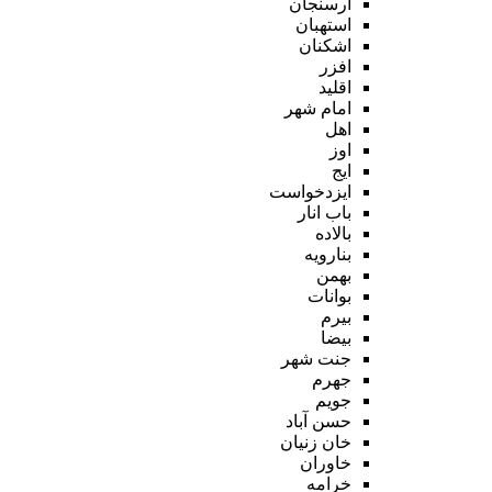
ارسنجان
استهبان
اشکنان
افزر
اقلید
امام شهر
اهل
اوز
ایج
ایزدخواست
باب انار
بالاده
بنارویه
بهمن
بوانات
بیرم
بیضا
جنت شهر
جهرم
جویم
حسن آباد
خان زنیان
خاوران
خرامه