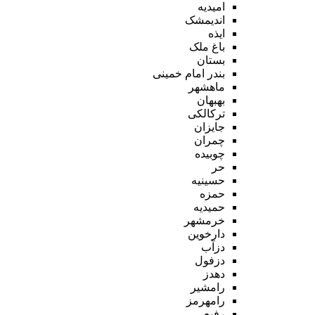
امیدیه
اندیمشک
ایذه
باغ ملک
بستان
بندر امام خمینی
ماهشهر
بهبهان
ترکالکی
جایزان
چمران
چوبیده
حر
حسینیه
حمزه
حمیدیه
خرمشهر
دارخوین
دزآب
دزفول
دهدز
رامشیر
رامهرمز
رفیع