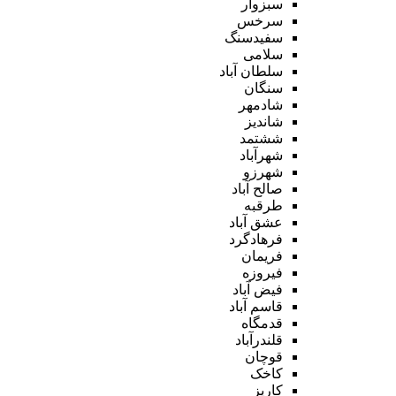
سبزوار
سرخس
سفیدسنگ
سلامی
سلطان آباد
سنگان
شادمهر
شاندیز
ششتمد
شهرآباد
شهرزو
صالح آباد
طرقبه
عشق آباد
فرهادگرد
فریمان
فیروزه
فیض آباد
قاسم آباد
قدمگاه
قلندرآباد
قوچان
کاخک
کاریز