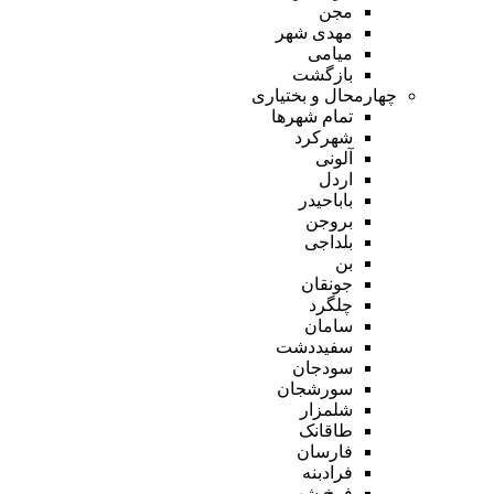
مجن
مهدی شهر
میامی
بازگشت
چهارمحال و بختیاری
تمام شهر‌ها
شهرکرد
آلونی
اردل
باباحیدر
بروجن
بلداجی
بن
جونقان
چلگرد
سامان
سفیددشت
سودجان
سورشجان
شلمزار
طاقانک
فارسان
فرادبنه
فرخ شهر