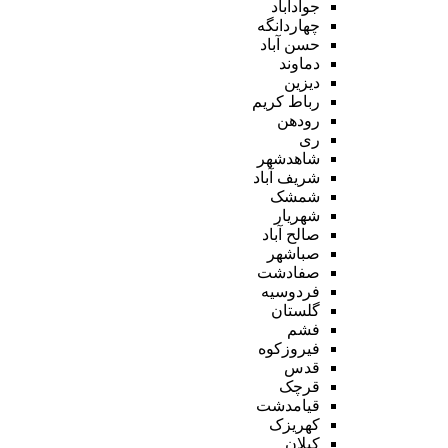
جوادآباد
چهاردانگه
حسن آباد
دماوند
دیزین
رباط کریم
رودهن
ری
شاهدشهر
شریف آباد
شمشک
شهریار
صالح آباد
صباشهر
صفادشت
فردوسیه
گلستان
فشم
فیروزکوه
قدس
قرچک
قیامدشت
کهریزک
کیلان