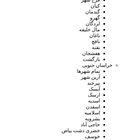
کیان
گندمان
گهرو
لردگان
مال خلیفه
ناغان
نافچ
نقنه
هفشجان
بازگشت
خراسان جنوبی
تمام شهر‌ها
آرین شهر
بیرجند
آیسک
ارسک
اسدیه
اسفدن
اسلامیه
بشرویه
حاجی آباد
خضری دشت بیاض
خوسف