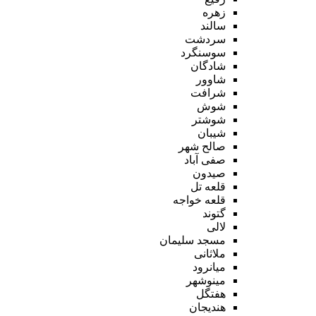
زهره
سالند
سردشت
سوسنگرد
شادگان
شاوور
شرافت
شوش
شوشتر
شیبان
صالح شهر
صفی آباد
صیدون
قلعه تل
قلعه خواجه
گتوند
لالی
مسجد سلیمان
ملاثانی
میانرود
مینوشهر
هفتگل
هندیجان