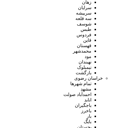
زهان
سرایان
سربیشه
سه قلعه
شوسف
طبس
فردوس
قاین
قهستان
محمدشهر
مود
نهبندان
نیمبلوک
بازگشت
خراسان رضوی
تمام شهر‌ها
مشهد
احمدآباد صولت
انابد
باجگیران
باخرز
بار
بایگ
بجستان