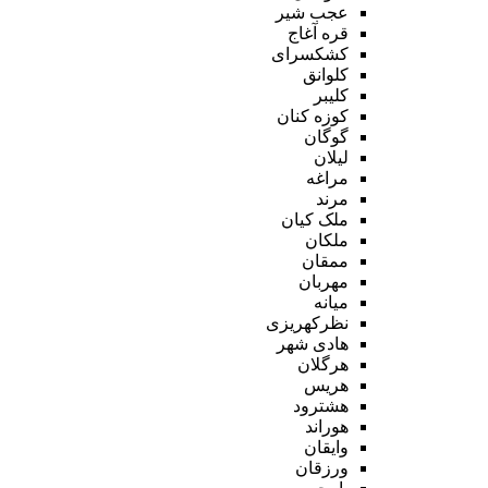
عجب شیر
قره آغاج
کشکسرای
کلوانق
کلیبر
کوزه کنان
گوگان
لیلان
مراغه
مرند
ملک کیان
ملکان
ممقان
مهربان
میانه
نظرکهریزی
هادی شهر
هرگلان
هریس
هشترود
هوراند
وایقان
ورزقان