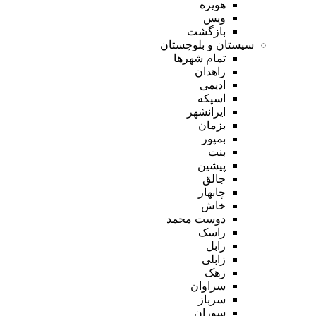
هویزه
ویس
بازگشت
سیستان و بلوچستان
تمام شهر‌ها
زاهدان
ادیمی
اسپکه
ایرانشهر
بزمان
بمپور
بنت
پیشین
جالق
چابهار
خاش
دوست محمد
راسک
زابل
زابلی
زهک
سراوان
سرباز
سوران