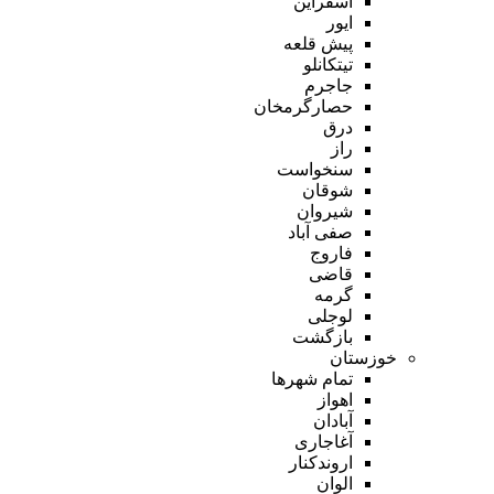
اسفراین
ایور
پیش قلعه
تیتکانلو
جاجرم
حصارگرمخان
درق
راز
سنخواست
شوقان
شیروان
صفی آباد
فاروج
قاضی
گرمه
لوجلی
بازگشت
خوزستان
تمام شهر‌ها
اهواز
آبادان
آغاجاری
اروندکنار
الوان