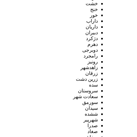
خشت
خنج
خور
داراب
داریان
دبیران
دژکرد
دهرم
دوبرجی
رامجرد
رونیز
زاهدشهر
زرقان
زرین دشت
سده
سروستان
سعادت شهر
سورمق
سیدان
ششده
شهرپیر
صدرا
صغاد