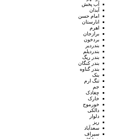
آب پخش
آبدان
امام حسن
انارستان
اهرم
برازجان
بردخون
بندردیر
بندردیلم
بندر ریگ
بندر کنگان
بندر گناوه
بنک
تنگ ارم
جم
چغادک
خارک
خورموج
دالکی
دلوار
ریز
سعدآباد
سیراف