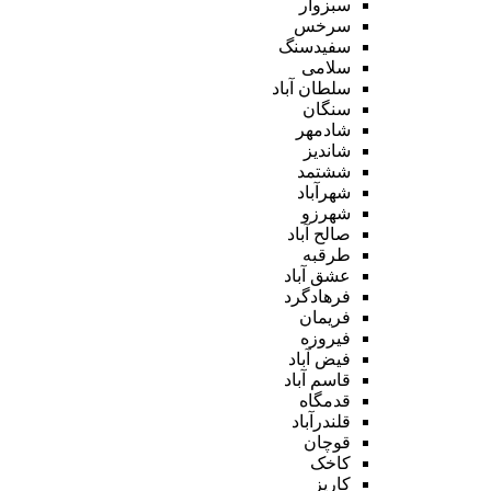
سبزوار
سرخس
سفیدسنگ
سلامی
سلطان آباد
سنگان
شادمهر
شاندیز
ششتمد
شهرآباد
شهرزو
صالح آباد
طرقبه
عشق آباد
فرهادگرد
فریمان
فیروزه
فیض آباد
قاسم آباد
قدمگاه
قلندرآباد
قوچان
کاخک
کاریز