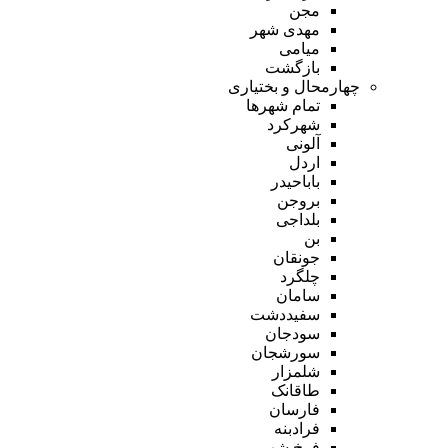
مجن
مهدی شهر
میامی
بازگشت
چهارمحال و بختیاری
تمام شهر‌ها
شهرکرد
آلونی
اردل
باباحیدر
بروجن
بلداجی
بن
جونقان
چلگرد
سامان
سفیددشت
سودجان
سورشجان
شلمزار
طاقانک
فارسان
فرادبنه
فرخ شهر