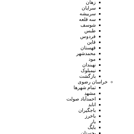
زهان
سرایان
سربیشه
سه قلعه
شوسف
طبس
فردوس
قاین
قهستان
محمدشهر
مود
نهبندان
نیمبلوک
بازگشت
خراسان رضوی
تمام شهر‌ها
مشهد
احمدآباد صولت
انابد
باجگیران
باخرز
بار
بایگ
بجستان