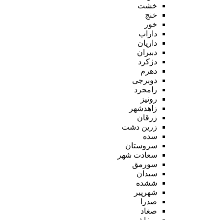
خشت
خنج
خور
داراب
داریان
دبیران
دژکرد
دهرم
دوبرجی
رامجرد
رونیز
زاهدشهر
زرقان
زرین دشت
سده
سروستان
سعادت شهر
سورمق
سیدان
ششده
شهرپیر
صدرا
صغاد