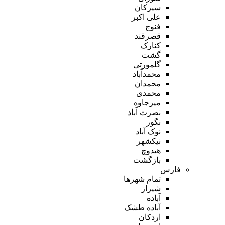
سیرکان
علی اکبر
فنوج
قصرقند
کنارک
گشت
گلمورتی
محمدآباد
محمدان
محمدی
میرجاوه
نصرت آباد
نگور
نوک آباد
نیکشهر
هیدوچ
بازگشت
فارس
تمام شهر‌ها
شیراز
آباده
آباده طشک
اردکان