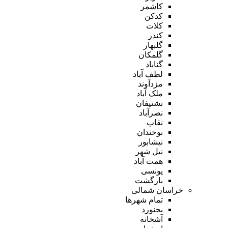
کاشمر
کدکن
کلات
کندر
گلبهار
گلمکان
گناباد
لطف آباد
مزدآوند
ملک آباد
نشتیفان
نصرآباد
نقاب
نوخندان
نیشابور
نیل شهر
همت آباد
یونسی
بازگشت
خراسان شمالی
تمام شهر‌ها
بجنورد
آشخانه