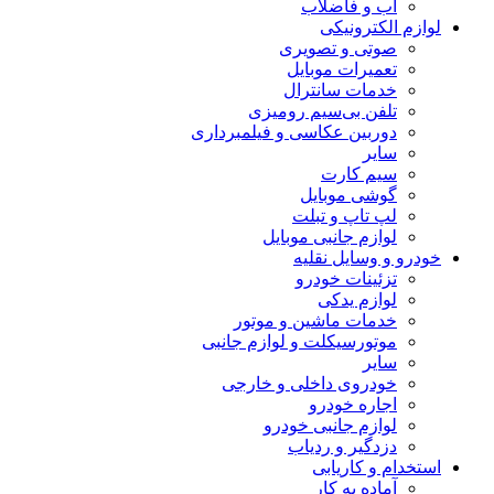
آب و فاضلاب
لوازم الکترونیکی
صوتی و تصویری
تعمیرات موبایل
خدمات سانترال
تلفن بی‌سیم رومیزی
دوربین عکاسی و فیلمبرداری
سایر
سیم کارت
گوشی موبایل
لپ تاپ و تبلت
لوازم جانبی موبایل
خودرو و وسایل نقلیه
تزئینات خودرو
لوازم یدکی
خدمات ماشین و موتور
موتورسیکلت و لوازم جانبی
سایر
خودروی داخلی و خارجی
اجاره خودرو
لوازم جانبی خودرو
دزدگیر و ردیاب
استخدام و کاریابی
آماده به کار