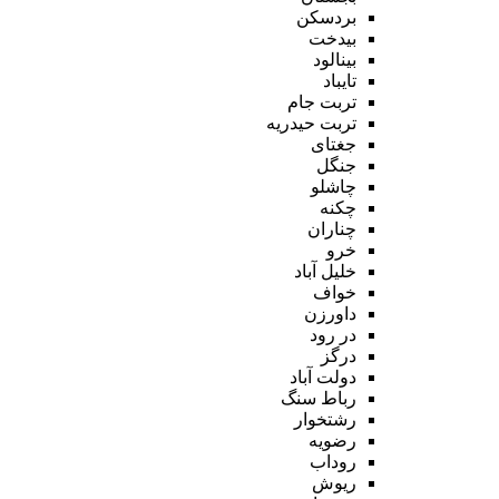
بردسکن
بیدخت
بینالود
تایباد
تربت جام
تربت حیدریه
جغتای
جنگل
چاشلو
چکنه
چناران
خرو
خلیل آباد
خواف
داورزن
در رود
درگز
دولت آباد
رباط سنگ
رشتخوار
رضویه
روداب
ریوش