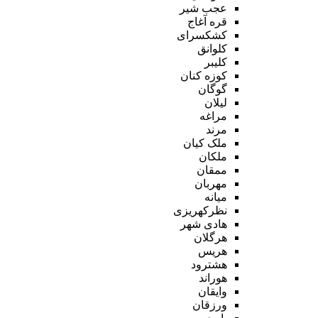
عجب شیر
قره آغاج
کشکسرای
کلوانق
کلیبر
کوزه کنان
گوگان
لیلان
مراغه
مرند
ملک کیان
ملکان
ممقان
مهربان
میانه
نظرکهریزی
هادی شهر
هرگلان
هریس
هشترود
هوراند
وایقان
ورزقان