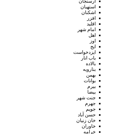
ارسنجان
استهبان
اشکنان
افزر
اقلید
امام شهر
اهل
اوز
ایج
ایزدخواست
باب انار
بالاده
بنارویه
بهمن
بوانات
بیرم
بیضا
جنت شهر
جهرم
جویم
حسن آباد
خان زنیان
خاوران
خرامه