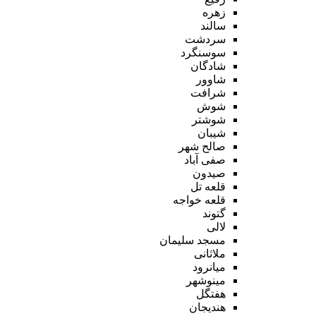
زهره
سالند
سردشت
سوسنگرد
شادگان
شاوور
شرافت
شوش
شوشتر
شیبان
صالح شهر
صفی آباد
صیدون
قلعه تل
قلعه خواجه
گتوند
لالی
مسجد سلیمان
ملاثانی
میانرود
مینوشهر
هفتگل
هندیجان