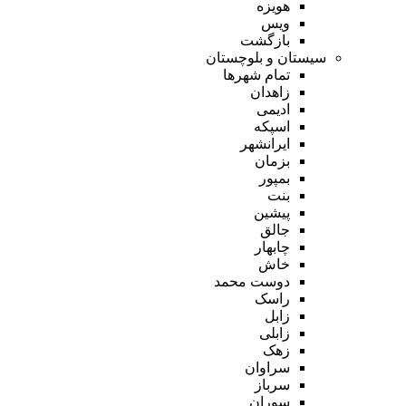
هویزه
ویس
بازگشت
سیستان و بلوچستان
تمام شهر‌ها
زاهدان
ادیمی
اسپکه
ایرانشهر
بزمان
بمپور
بنت
پیشین
جالق
چابهار
خاش
دوست محمد
راسک
زابل
زابلی
زهک
سراوان
سرباز
سوران