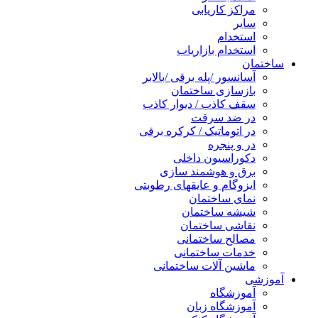
مراکز کاریابی
سایر
استخدام
استخدام بازاریاب
ساختمان
آسانسور /پله برقی /بالابر
بازسازی ساختمان
سقف کاذب / دیوار کاذب
در ضد سرقت
در اتوماتیک / کرکره برقی
در و پنجره
دکوراسیون داخلی
برق و هوشمند سازی
ایزوگام و عایقهای رطوبتی
نمای ساختمان
شیشه ساختمان
نقاشی ساختمان
مصالح ساختمانی
خدمات ساختمانی
ماشین آلات ساختمانی
آموزشی
آموزشگاه
آموزشگاه زبان