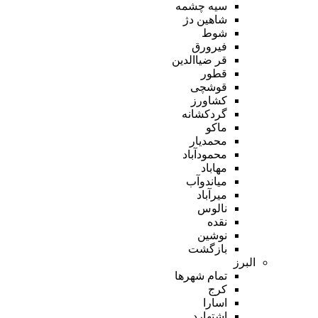
سیه چشمه
شاهین دژ
شوط
فیرورق
قر ضیاالدین
قطور
قوشچی
کشاورز
گردکشانه
ماکو
محمدیار
محمودآباد
مهاباد
میاندوآب
میرآباد
نالوس
نقده
نوشین
بازگشت
البرز
تمام شهر‌ها
کرج
اسارا
اشتهارد