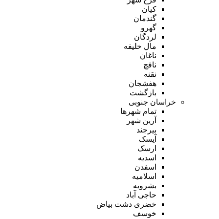
کیان
گندمان
گهرو
لردگان
مال خلیفه
ناغان
نافچ
نقنه
هفشجان
بازگشت
خراسان جنوبی
تمام شهر‌ها
آرین شهر
بیرجند
آیسک
ارسک
اسدیه
اسفدن
اسلامیه
بشرویه
حاجی آباد
خضری دشت بیاض
خوسف