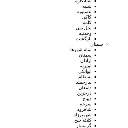
شبانکاره
شنبه
عسلویه
کاکی
کلمه
نخل تقی
وحدتیه
بازگشت
سمنان
تمام شهر‌ها
سمنان
آرادان
امیریه
ایوانکی
بسطام
بیارجمند
دامغان
درجزین
دیباج
سرخه
شاهرود
شهمیرزاد
کلاته خیج
گرمسار