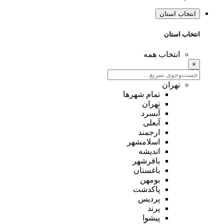
انتخاب استان
انتخاب استان
انتخاب همه
×
تهران
تمام شهر‌ها
تهران
آبسرد
آبعلی
ارجمند
اسلامشهر
اندیشه
باقرشهر
باغستان
بومهن
پاکدشت
پردیس
پرند
پیشوا