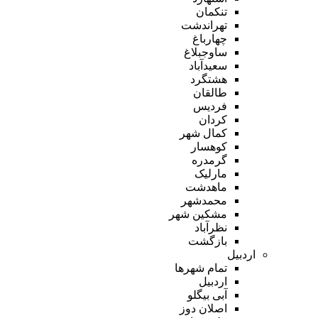
تنکمان
تهراندشت
چهارباغ
ساوجبلاغ
سعیدآباد
هشتگرد
طالقان
فردیس
کردان
کمال شهر
کوهسار
گرمدره
مارلیک
ماهدشت
محمدشهر
مشکین شهر
نظرآباد
بازگشت
اردبیل
تمام شهر‌ها
اردبیل
آبی بیگلو
اصلان دوز