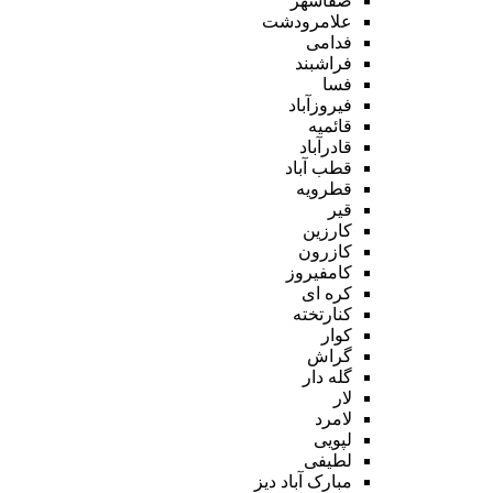
صفاشهر
علامرودشت
فدامی
فراشبند
فسا
فیروزآباد
قائمیه
قادرآباد
قطب آباد
قطرویه
قیر
کارزین
کازرون
کامفیروز
کره ای
کنارتخته
کوار
گراش
گله دار
لار
لامرد
لپویی
لطیفی
مبارک آباد دیز