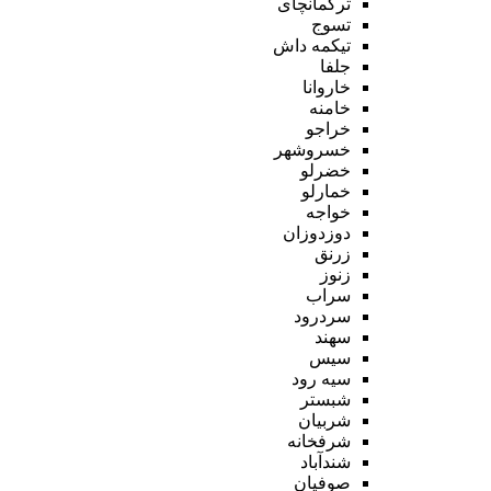
ترکمانچای
تسوج
تیکمه داش
جلفا
خاروانا
خامنه
خراجو
خسروشهر
خضرلو
خمارلو
خواجه
دوزدوزان
زرنق
زنوز
سراب
سردرود
سهند
سیس
سیه رود
شبستر
شربیان
شرفخانه
شندآباد
صوفیان