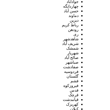
جوادآباد
چهاردانگه
حسن آباد
دماوند
دیزین
رباط کریم
رودهن
ری
شاهدشهر
شریف آباد
شمشک
شهریار
صالح آباد
صباشهر
صفادشت
فردوسیه
گلستان
فشم
فیروزکوه
قدس
قرچک
قیامدشت
کهریزک
کیلان