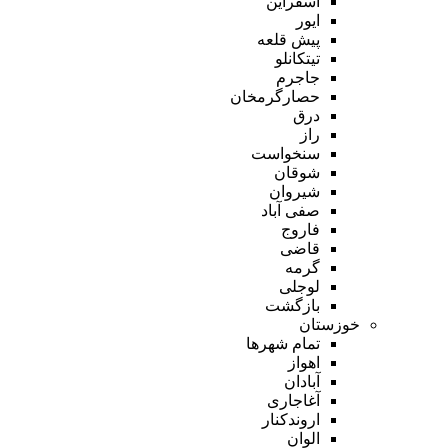
اسفراین
ایور
پیش قلعه
تیتکانلو
جاجرم
حصارگرمخان
درق
راز
سنخواست
شوقان
شیروان
صفی آباد
فاروج
قاضی
گرمه
لوجلی
بازگشت
خوزستان
تمام شهر‌ها
اهواز
آبادان
آغاجاری
اروندکنار
الوان