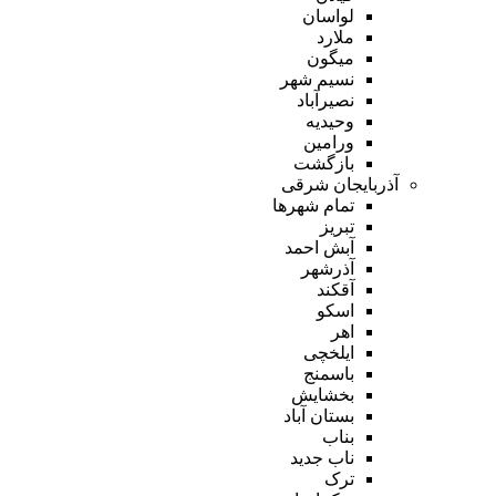
لواسان
ملارد
میگون
نسیم شهر
نصیرآباد
وحیدیه
ورامین
بازگشت
آذربایجان شرقی
تمام شهر‌ها
تبریز
آبش احمد
آذرشهر
آقکند
اسکو
اهر
ایلخچی
باسمنج
بخشایش
بستان آباد
بناب
ناب جدید
ترک