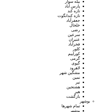
بیله سوار
پارس آباد
تازه کند
تازه کندانگوت
جعفرآباد
خلخال
رضی
سرعین
عنبران
فخرآباد
کلور
کوراییم
گرمی
گیوی
لاهرود
مشگین شهر
نمین
نیر
هشتجین
هیر
بازگشت
بوشهر
تمام شهر‌ها
بوشهر