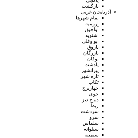
یامچی
بازگشت
آذربایجان غربی
تمام شهر‌ها
ارومیه
آواجیق
اشنویه
ایواوغلی
باروق
بازرگان
بوکان
پلدشت
پیرانشهر
تازه شهر
تکاب
چهاربرج
خوی
دیزج دیز
ربط
سردشت
سرو
سلماس
سیلوانه
سیمینه