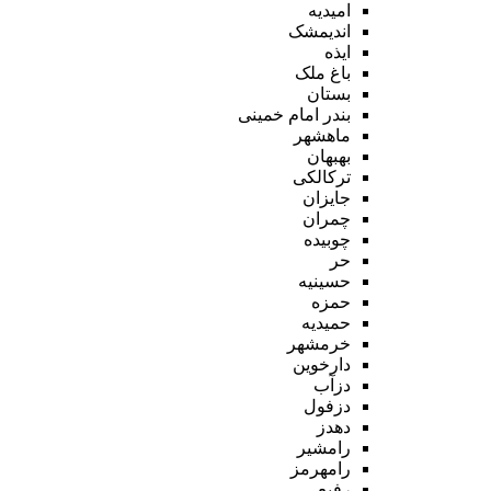
امیدیه
اندیمشک
ایذه
باغ ملک
بستان
بندر امام خمینی
ماهشهر
بهبهان
ترکالکی
جایزان
چمران
چوبیده
حر
حسینیه
حمزه
حمیدیه
خرمشهر
دارخوین
دزآب
دزفول
دهدز
رامشیر
رامهرمز
رفیع