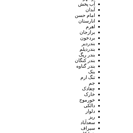
آب پخش
آبدان
امام حسن
انارستان
اهرم
برازجان
بردخون
بندردیر
بندردیلم
بندر ریگ
بندر کنگان
بندر گناوه
بنک
تنگ ارم
جم
چغادک
خارک
خورموج
دالکی
دلوار
ریز
سعدآباد
سیراف