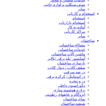
خدمات ماشین و موتور
موتورسیکلت و لوازم جانبی
سایر
استخدام و کاریابی
استخدام
استخدام بازاریاب
آماده به کار
مراکز کاریابی
سایر
ساختمان
مصالح ساختمانی
خدمات ساختمانی
ماشین آلات ساختمانی
آسانسور /پله برقی /بالابر
بازسازی ساختمان
سقف کاذب / دیوار کاذب
در ضد سرقت
در اتوماتیک / کرکره برقی
در و پنجره
دکوراسیون داخلی
برق و هوشمند سازی
ایزوگام و عایقهای رطوبتی
نمای ساختمان
شیشه ساختمان