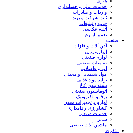
هنری
خدمات مالی و حسابداری
واردات و صادرات
ثبت شرکت و برند
چاپ و تبلیغات
آتلیه عکاسی
تعمیر لوازم
صنعت
آهن آلات و فلزات
ابزار و یراق
لوازم صنعتی
ضایعات صنعتی
آب و فاضلاب
مواد شیمیایی و معدنی
تولید مواد غذایی
بسته بندی کالا
اتوماسیون صنعتی
برق و الکترونیک
لوازم و تجهیزات معدن
کشاورزی و دامداری
خدمات صنعتی
سایر
ماشین آلات صنعتی
متفرقه