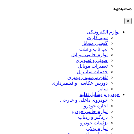
دسته‌بندی‌ها
×
لوازم الکترونیکی
سیم کارت
گوشی موبایل
لپ تاپ و تبلت
لوازم جانبی موبایل
صوتی و تصویری
تعمیرات موبایل
خدمات سانترال
تلفن بی‌سیم رومیزی
دوربین عکاسی و فیلمبرداری
سایر
خودرو و وسایل نقلیه
خودروی داخلی و خارجی
اجاره خودرو
لوازم جانبی خودرو
دزدگیر و ردیاب
تزئینات خودرو
لوازم یدکی