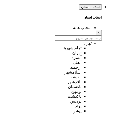
انتخاب استان
انتخاب استان
انتخاب همه
×
تهران
تمام شهر‌ها
تهران
آبسرد
آبعلی
ارجمند
اسلامشهر
اندیشه
باقرشهر
باغستان
بومهن
پاکدشت
پردیس
پرند
پیشوا