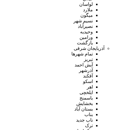
لواسان
ملارد
میگون
نسیم شهر
نصیرآباد
وحیدیه
ورامین
بازگشت
آذربایجان شرقی
تمام شهر‌ها
تبریز
آبش احمد
آذرشهر
آقکند
اسکو
اهر
ایلخچی
باسمنج
بخشایش
بستان آباد
بناب
ناب جدید
ترک