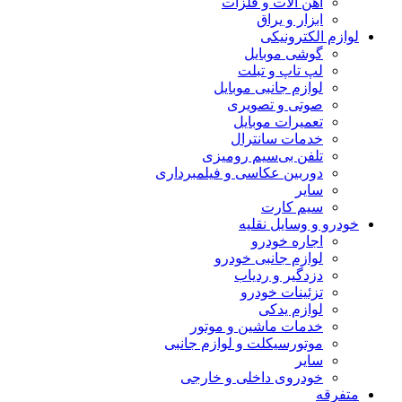
آهن آلات و فلزات
ابزار و یراق
لوازم الکترونیکی
گوشی موبایل
لپ تاپ و تبلت
لوازم جانبی موبایل
صوتی و تصویری
تعمیرات موبایل
خدمات سانترال
تلفن بی‌سیم رومیزی
دوربین عکاسی و فیلمبرداری
سایر
سیم کارت
خودرو و وسایل نقلیه
اجاره خودرو
لوازم جانبی خودرو
دزدگیر و ردیاب
تزئینات خودرو
لوازم یدکی
خدمات ماشین و موتور
موتورسیکلت و لوازم جانبی
سایر
خودروی داخلی و خارجی
متفرقه