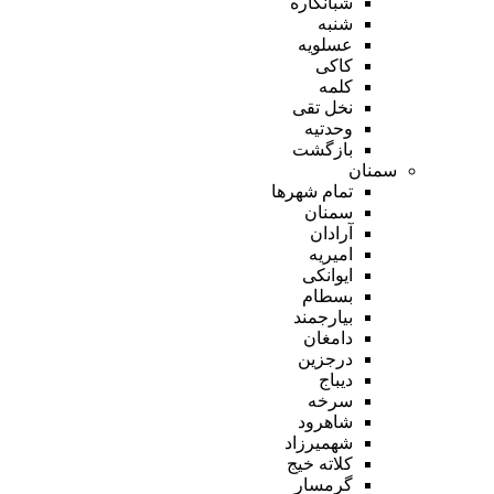
شبانکاره
شنبه
عسلویه
کاکی
کلمه
نخل تقی
وحدتیه
بازگشت
سمنان
تمام شهر‌ها
سمنان
آرادان
امیریه
ایوانکی
بسطام
بیارجمند
دامغان
درجزین
دیباج
سرخه
شاهرود
شهمیرزاد
کلاته خیج
گرمسار