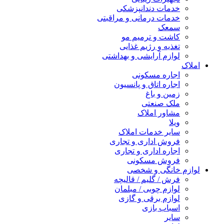
خدمات دندانپزشکی
خدمات درمانی و مراقبتی
سمعک
کاشت و ترمیم مو
تغذیه و رژیم غذایی
لوازم آرایشی و بهداشتی
املاک
اجاره مسکونی
اجاره اتاق و پانسیون
زمین و باغ
ملک صنعتی
مشاور املاک
ویلا
سایر خدمات املاک
فروش اداری و تجاری
اجاره اداری و تجاری
فروش مسکونی
لوازم خانگی و شخصی
فرش / گلیم / قالیچه
لوازم چوبی / مبلمان
لوازم برقی و گازی
اسباب بازی
سایر