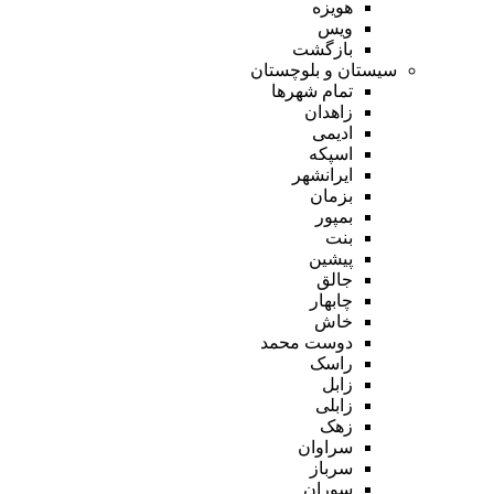
هویزه
ویس
بازگشت
سیستان و بلوچستان
تمام شهر‌ها
زاهدان
ادیمی
اسپکه
ایرانشهر
بزمان
بمپور
بنت
پیشین
جالق
چابهار
خاش
دوست محمد
راسک
زابل
زابلی
زهک
سراوان
سرباز
سوران