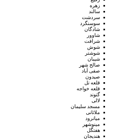
زهره
سالند
سردشت
سوسنگرد
شادگان
شاوور
شرافت
شوش
شوشتر
شیبان
صالح شهر
صفی آباد
صیدون
قلعه تل
قلعه خواجه
گتوند
لالی
مسجد سلیمان
ملاثانی
میانرود
مینوشهر
هفتگل
هندیجان