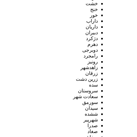
خشت
خنج
خور
داراب
داریان
دبیران
دژکرد
دهرم
دوبرجی
رامجرد
رونیز
زاهدشهر
زرقان
زرین دشت
سده
سروستان
سعادت شهر
سورمق
سیدان
ششده
شهرپیر
صدرا
صغاد