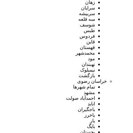
زهان
سرایان
سربیشه
سه قلعه
شوسف
طبس
فردوس
قاین
قهستان
محمدشهر
مود
نهبندان
نیمبلوک
بازگشت
خراسان رضوی
تمام شهر‌ها
مشهد
احمدآباد صولت
انابد
باجگیران
باخرز
بار
بایگ
بجستان