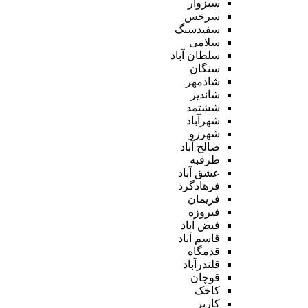
سبزوار
سرخس
سفیدسنگ
سلامی
سلطان آباد
سنگان
شادمهر
شاندیز
ششتمد
شهرآباد
شهرزو
صالح آباد
طرقبه
عشق آباد
فرهادگرد
فریمان
فیروزه
فیض آباد
قاسم آباد
قدمگاه
قلندرآباد
قوچان
کاخک
کاریز