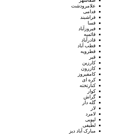
صفاشهر
علامرودشت
فدامی
فراشبند
فسا
فیروزآباد
قائمیه
قادرآباد
قطب آباد
قطرویه
قیر
کارزین
کازرون
کامفیروز
کره ای
کنارتخته
کوار
گراش
گله دار
لار
لامرد
لپویی
لطیفی
مبارک آباد دیز