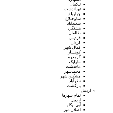
تنکمان
تهراندشت
چهارباغ
ساوجبلاغ
سعیدآباد
هشتگرد
طالقان
فردیس
کردان
کمال شهر
کوهسار
گرمدره
مارلیک
ماهدشت
محمدشهر
مشکین شهر
نظرآباد
بازگشت
اردبیل
تمام شهر‌ها
اردبیل
آبی بیگلو
اصلان دوز