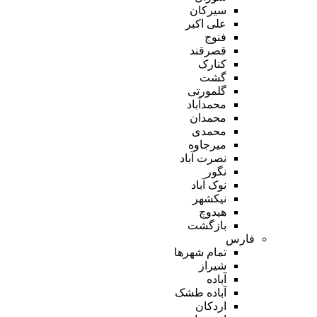
سیرکان
علی اکبر
فنوج
قصرقند
کنارک
گشت
گلمورتی
محمدآباد
محمدان
محمدی
میرجاوه
نصرت آباد
نگور
نوک آباد
نیکشهر
هیدوچ
بازگشت
فارس
تمام شهر‌ها
شیراز
آباده
آباده طشک
اردکان