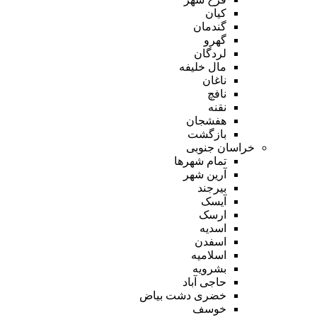
کیان
گندمان
گهرو
لردگان
مال خلیفه
ناغان
نافچ
نقنه
هفشجان
بازگشت
خراسان جنوبی
تمام شهر‌ها
آرین شهر
بیرجند
آیسک
ارسک
اسدیه
اسفدن
اسلامیه
بشرویه
حاجی آباد
خضری دشت بیاض
خوسف