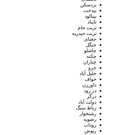
بردسکن
بیدخت
بینالود
تایباد
تربت جام
تربت حیدریه
جغتای
جنگل
چاشلو
چکنه
چناران
خرو
خلیل آباد
خواف
داورزن
در رود
درگز
دولت آباد
رباط سنگ
رشتخوار
رضویه
روداب
ریوش