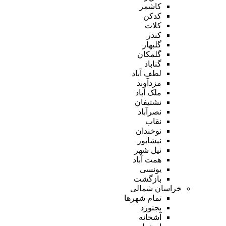
کاشمر
کدکن
کلات
کندر
گلبهار
گلمکان
گناباد
لطف آباد
مزدآوند
ملک آباد
نشتیفان
نصرآباد
نقاب
نوخندان
نیشابور
نیل شهر
همت آباد
یونسی
بازگشت
خراسان شمالی
تمام شهر‌ها
بجنورد
آشخانه