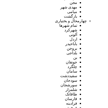
مجن
مهدی شهر
میامی
بازگشت
چهارمحال و بختیاری
تمام شهر‌ها
شهرکرد
آلونی
اردل
باباحیدر
بروجن
بلداجی
بن
جونقان
چلگرد
سامان
سفیددشت
سودجان
سورشجان
شلمزار
طاقانک
فارسان
فرادبنه
فرخ شهر