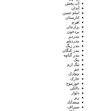
آب پخش
آبدان
امام حسن
انارستان
اهرم
برازجان
بردخون
بندردیر
بندردیلم
بندر ریگ
بندر کنگان
بندر گناوه
بنک
تنگ ارم
جم
چغادک
خارک
خورموج
دالکی
دلوار
ریز
سعدآباد
سیراف