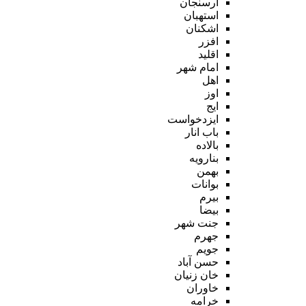
ارسنجان
استهبان
اشکنان
افزر
اقلید
امام شهر
اهل
اوز
ایج
ایزدخواست
باب انار
بالاده
بنارویه
بهمن
بوانات
بیرم
بیضا
جنت شهر
جهرم
جویم
حسن آباد
خان زنیان
خاوران
خرامه