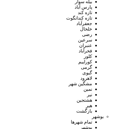
بیله سوار
پارس آباد
تازه کند
تازه کندانگوت
جعفرآباد
خلخال
رضی
سرعین
عنبران
فخرآباد
کلور
کوراییم
گرمی
گیوی
لاهرود
مشگین شهر
نمین
نیر
هشتجین
هیر
بازگشت
بوشهر
تمام شهر‌ها
بوشهر