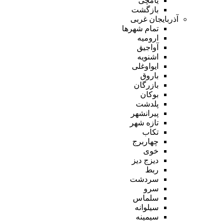
یامچی
بازگشت
آذربایجان غربی
تمام شهر‌ها
ارومیه
آواجیق
اشنویه
ایواوغلی
باروق
بازرگان
بوکان
پلدشت
پیرانشهر
تازه شهر
تکاب
چهاربرج
خوی
دیزج دیز
ربط
سردشت
سرو
سلماس
سیلوانه
سیمینه