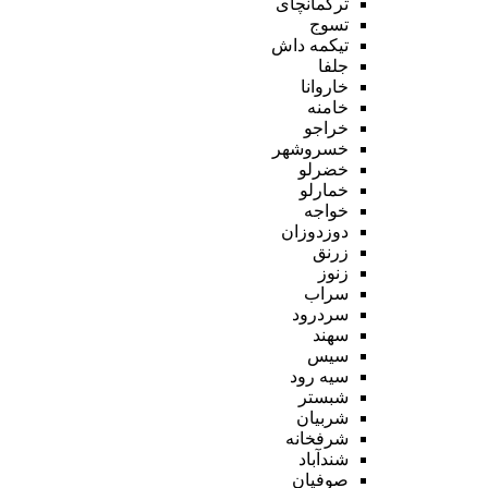
ترکمانچای
تسوج
تیکمه داش
جلفا
خاروانا
خامنه
خراجو
خسروشهر
خضرلو
خمارلو
خواجه
دوزدوزان
زرنق
زنوز
سراب
سردرود
سهند
سیس
سیه رود
شبستر
شربیان
شرفخانه
شندآباد
صوفیان