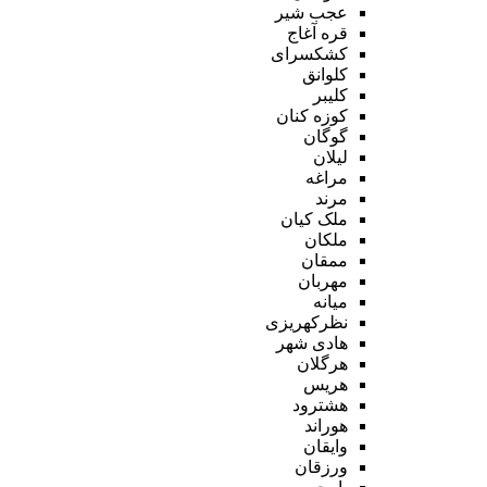
عجب شیر
قره آغاج
کشکسرای
کلوانق
کلیبر
کوزه کنان
گوگان
لیلان
مراغه
مرند
ملک کیان
ملکان
ممقان
مهربان
میانه
نظرکهریزی
هادی شهر
هرگلان
هریس
هشترود
هوراند
وایقان
ورزقان