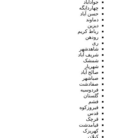
جوادآباد
چهاردانگه
حسن آباد
دماوند
دیزین
رباط کریم
رودهن
ری
شاهدشهر
شریف آباد
شمشک
شهریار
صالح آباد
صباشهر
صفادشت
فردوسیه
گلستان
فشم
فیروزکوه
قدس
قرچک
قیامدشت
کهریزک
کیلان