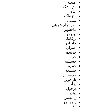
امیدیه
اندیمشک
ایذه
باغ ملک
بستان
بندر امام خمینی
ماهشهر
بهبهان
ترکالکی
جایزان
چمران
چوبیده
حر
حسینیه
حمزه
حمیدیه
خرمشهر
دارخوین
دزآب
دزفول
دهدز
رامشیر
رامهرمز
رفیع