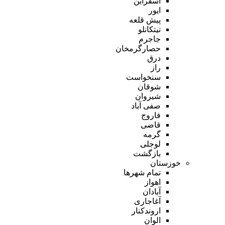
اسفراین
ایور
پیش قلعه
تیتکانلو
جاجرم
حصارگرمخان
درق
راز
سنخواست
شوقان
شیروان
صفی آباد
فاروج
قاضی
گرمه
لوجلی
بازگشت
خوزستان
تمام شهر‌ها
اهواز
آبادان
آغاجاری
اروندکنار
الوان