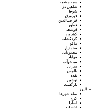
سیه چشمه
شاهین دژ
شوط
فیرورق
قر ضیاالدین
قطور
قوشچی
کشاورز
گردکشانه
ماکو
محمدیار
محمودآباد
مهاباد
میاندوآب
میرآباد
نالوس
نقده
نوشین
بازگشت
البرز
تمام شهر‌ها
کرج
اسارا
اشتهارد