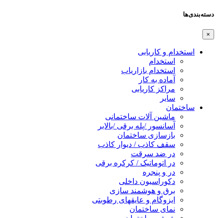
دسته‌بندی‌ها
×
استخدام و کاریابی
استخدام
استخدام بازاریاب
آماده به کار
مراکز کاریابی
سایر
ساختمان
ماشین آلات ساختمانی
آسانسور /پله برقی /بالابر
بازسازی ساختمان
سقف کاذب / دیوار کاذب
در ضد سرقت
در اتوماتیک / کرکره برقی
در و پنجره
دکوراسیون داخلی
برق و هوشمند سازی
ایزوگام و عایقهای رطوبتی
نمای ساختمان