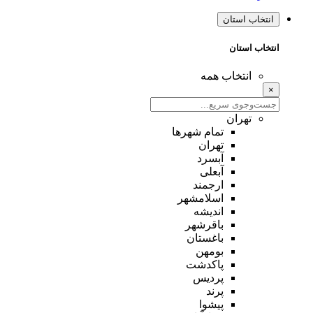
انتخاب استان
انتخاب استان
انتخاب همه
×
تهران
تمام شهر‌ها
تهران
آبسرد
آبعلی
ارجمند
اسلامشهر
اندیشه
باقرشهر
باغستان
بومهن
پاکدشت
پردیس
پرند
پیشوا