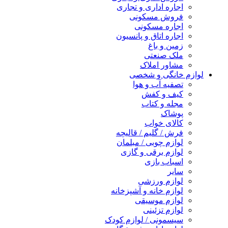
اجاره اداری و تجاری
فروش مسکونی
اجاره مسکونی
اجاره اتاق و پانسیون
زمین و باغ
ملک صنعتی
مشاور املاک
لوازم خانگی و شخصی
تصفیه آب و هوا
کیف و کفش
مجله و کتاب
پوشاک
کالای خواب
فرش / گلیم / قالیچه
لوازم چوبی / مبلمان
لوازم برقی و گازی
اسباب بازی
سایر
لوازم ورزشی
لوازم خانه و آشپزخانه
لوازم موسیقی
لوازم تزئینی
سیسمونی / لوازم کودک