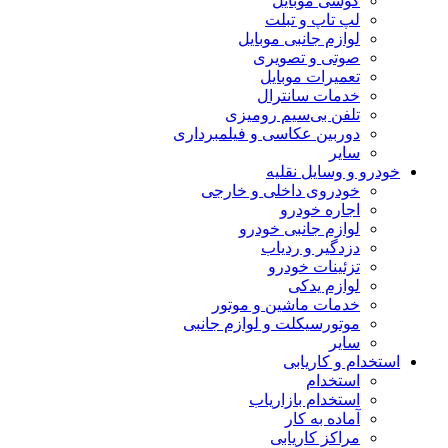
گوشی موبایل
لپ تاپ و تبلت
لوازم جانبی موبایل
صوتی و تصویری
تعمیرات موبایل
خدمات سانترال
تلفن بی‌سیم رومیزی
دوربین عکاسی و فیلمبرداری
سایر
خودرو و وسایل نقلیه
خودروی داخلی و خارجی
اجاره خودرو
لوازم جانبی خودرو
دزدگیر و ردیاب
تزئینات خودرو
لوازم یدکی
خدمات ماشین و موتور
موتورسیکلت و لوازم جانبی
سایر
استخدام و کاریابی
استخدام
استخدام بازاریاب
آماده به کار
مراکز کاریابی