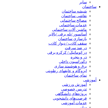
سایر
ساختمان
شیشه ساختمان
نقاشی ساختمان
مصالح ساختمانی
خدمات ساختمانی
ماشین آلات ساختمانی
آسانسور /پله برقی /بالابر
بازسازی ساختمان
سقف کاذب / دیوار کاذب
در ضد سرقت
در اتوماتیک / کرکره برقی
در و پنجره
دکوراسیون داخلی
برق و هوشمند سازی
ایزوگام و عایقهای رطوبتی
نمای ساختمان
آموزشی
آموزش ورزشی
تدریس خصوصی
پروژه‌های دانشگاهی
فرصت‌های دانشجویی
خدمات آموزشی
سایر