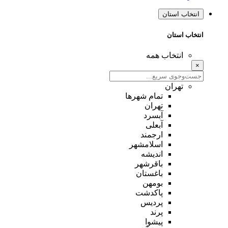
انتخاب استان
انتخاب استان
انتخاب همه
×
تهران
تمام شهر‌ها
تهران
آبسرد
آبعلی
ارجمند
اسلامشهر
اندیشه
باقرشهر
باغستان
بومهن
پاکدشت
پردیس
پرند
پیشوا