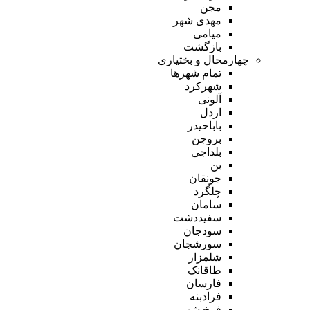
مجن
مهدی شهر
میامی
بازگشت
چهارمحال و بختیاری
تمام شهر‌ها
شهرکرد
آلونی
اردل
باباحیدر
بروجن
بلداجی
بن
جونقان
چلگرد
سامان
سفیددشت
سودجان
سورشجان
شلمزار
طاقانک
فارسان
فرادبنه
فرخ شهر