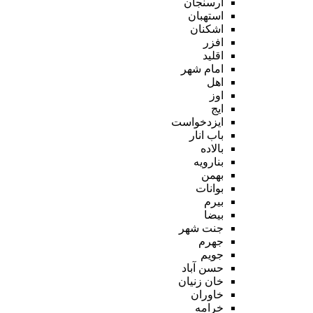
ارسنجان
استهبان
اشکنان
افزر
اقلید
امام شهر
اهل
اوز
ایج
ایزدخواست
باب انار
بالاده
بنارویه
بهمن
بوانات
بیرم
بیضا
جنت شهر
جهرم
جویم
حسن آباد
خان زنیان
خاوران
خرامه