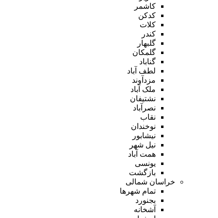
کاشمر
کدکن
کلات
کندر
گلبهار
گلمکان
گناباد
لطف آباد
مزدآوند
ملک آباد
نشتیفان
نصرآباد
نقاب
نوخندان
نیشابور
نیل شهر
همت آباد
یونسی
بازگشت
خراسان شمالی
تمام شهر‌ها
بجنورد
آشخانه