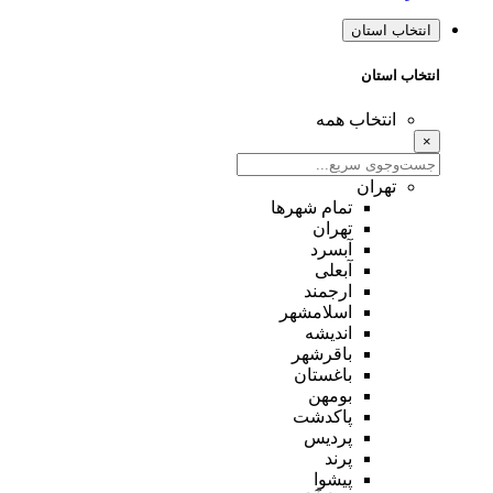
انتخاب استان
انتخاب استان
انتخاب همه
×
تهران
تمام شهر‌ها
تهران
آبسرد
آبعلی
ارجمند
اسلامشهر
اندیشه
باقرشهر
باغستان
بومهن
پاکدشت
پردیس
پرند
پیشوا