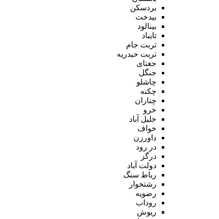
بردسکن
بیدخت
بینالود
تایباد
تربت جام
تربت حیدریه
جغتای
جنگل
چاشلو
چکنه
چناران
خرو
خلیل آباد
خواف
داورزن
در رود
درگز
دولت آباد
رباط سنگ
رشتخوار
رضویه
روداب
ریوش