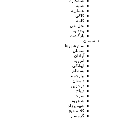
شبانکاره
شنبه
عسلویه
کاکی
کلمه
نخل تقی
وحدتیه
بازگشت
سمنان
تمام شهر‌ها
سمنان
آرادان
امیریه
ایوانکی
بسطام
بیارجمند
دامغان
درجزین
دیباج
سرخه
شاهرود
شهمیرزاد
کلاته خیج
گرمسار