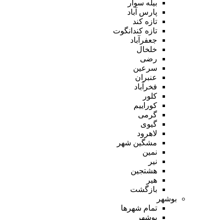
بیله سوار
پارس آباد
تازه کند
تازه کندانگوت
جعفرآباد
خلخال
رضی
سرعین
عنبران
فخرآباد
کلور
کوراییم
گرمی
گیوی
لاهرود
مشگین شهر
نمین
نیر
هشتجین
هیر
بازگشت
بوشهر
تمام شهر‌ها
بوشهر