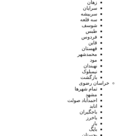
زهان
سرایان
سربیشه
سه قلعه
شوسف
طبس
فردوس
قاین
قهستان
محمدشهر
مود
نهبندان
نیمبلوک
بازگشت
خراسان رضوی
تمام شهر‌ها
مشهد
احمدآباد صولت
انابد
باجگیران
باخرز
بار
بایگ
بجستان