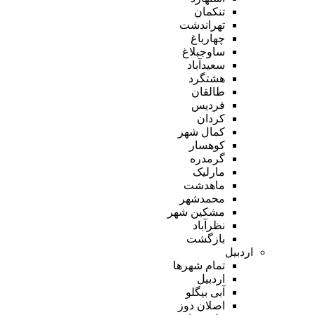
تنکمان
تهراندشت
چهارباغ
ساوجبلاغ
سعیدآباد
هشتگرد
طالقان
فردیس
کردان
کمال شهر
کوهسار
گرمدره
مارلیک
ماهدشت
محمدشهر
مشکین شهر
نظرآباد
بازگشت
اردبیل
تمام شهر‌ها
اردبیل
آبی بیگلو
اصلان دوز