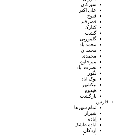
سیرکان
علی اکبر
فنوج
قصرقند
کنارک
گشت
گلمورتی
محمدآباد
محمدان
محمدی
میرجاوه
نصرت آباد
نگور
نوک آباد
نیکشهر
هیدوچ
بازگشت
فارس
تمام شهر‌ها
شیراز
آباده
آباده طشک
اردکان