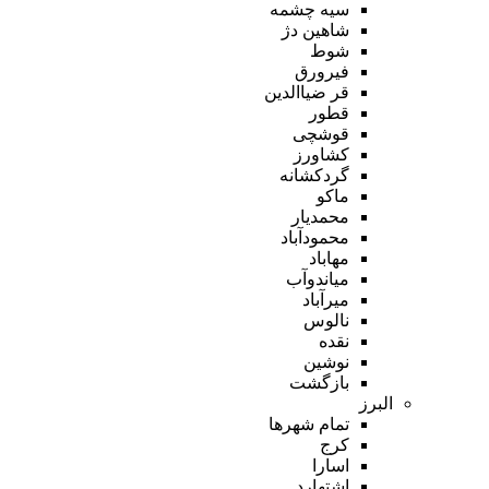
سیه چشمه
شاهین دژ
شوط
فیرورق
قر ضیاالدین
قطور
قوشچی
کشاورز
گردکشانه
ماکو
محمدیار
محمودآباد
مهاباد
میاندوآب
میرآباد
نالوس
نقده
نوشین
بازگشت
البرز
تمام شهر‌ها
کرج
اسارا
اشتهارد