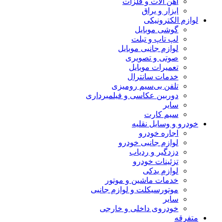
آهن آلات و فلزات
ابزار و یراق
لوازم الکترونیکی
گوشی موبایل
لپ تاپ و تبلت
لوازم جانبی موبایل
صوتی و تصویری
تعمیرات موبایل
خدمات سانترال
تلفن بی‌سیم رومیزی
دوربین عکاسی و فیلمبرداری
سایر
سیم کارت
خودرو و وسایل نقلیه
اجاره خودرو
لوازم جانبی خودرو
دزدگیر و ردیاب
تزئینات خودرو
لوازم یدکی
خدمات ماشین و موتور
موتورسیکلت و لوازم جانبی
سایر
خودروی داخلی و خارجی
متفرقه