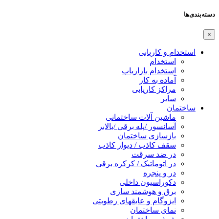
دسته‌بندی‌ها
×
استخدام و کاریابی
استخدام
استخدام بازاریاب
آماده به کار
مراکز کاریابی
سایر
ساختمان
ماشین آلات ساختمانی
آسانسور /پله برقی /بالابر
بازسازی ساختمان
سقف کاذب / دیوار کاذب
در ضد سرقت
در اتوماتیک / کرکره برقی
در و پنجره
دکوراسیون داخلی
برق و هوشمند سازی
ایزوگام و عایقهای رطوبتی
نمای ساختمان