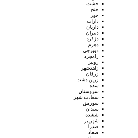
خشت
خنج
خور
داراب
داریان
دبیران
دژکرد
دهرم
دوبرجی
رامجرد
رونیز
زاهدشهر
زرقان
زرین دشت
سده
سروستان
سعادت شهر
سورمق
سیدان
ششده
شهرپیر
صدرا
صغاد