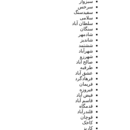
سبزوار
سرخس
سفیدسنگ
سلامی
سلطان آباد
سنگان
شادمهر
شاندیز
ششتمد
شهرآباد
شهرزو
صالح آباد
طرقبه
عشق آباد
فرهادگرد
فریمان
فیروزه
فیض آباد
قاسم آباد
قدمگاه
قلندرآباد
قوچان
کاخک
کاریز