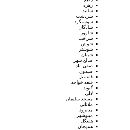
زهره
سالند
سردشت
سوسنگرد
شادگان
شاوور
شرافت
شوش
شوشتر
شیبان
صالح شهر
صفی آباد
صیدون
قلعه تل
قلعه خواجه
گتوند
لالی
مسجد سلیمان
ملاثانی
میانرود
مینوشهر
هفتگل
هندیجان