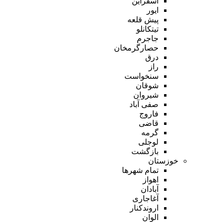
اسفراین
ایور
پیش قلعه
تیتکانلو
جاجرم
حصارگرمخان
درق
راز
سنخواست
شوقان
شیروان
صفی آباد
فاروج
قاضی
گرمه
لوجلی
بازگشت
خوزستان
تمام شهر‌ها
اهواز
آبادان
آغاجاری
اروندکنار
الوان