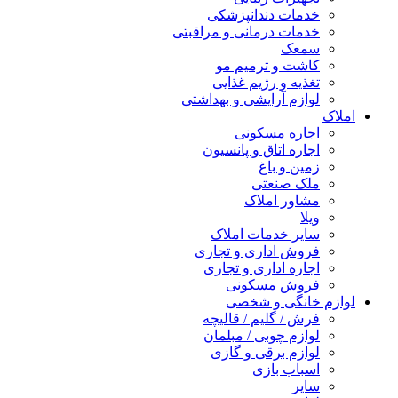
خدمات دندانپزشکی
خدمات درمانی و مراقبتی
سمعک
کاشت و ترمیم مو
تغذیه و رژیم غذایی
لوازم آرایشی و بهداشتی
املاک
اجاره مسکونی
اجاره اتاق و پانسیون
زمین و باغ
ملک صنعتی
مشاور املاک
ویلا
سایر خدمات املاک
فروش اداری و تجاری
اجاره اداری و تجاری
فروش مسکونی
لوازم خانگی و شخصی
فرش / گلیم / قالیچه
لوازم چوبی / مبلمان
لوازم برقی و گازی
اسباب بازی
سایر