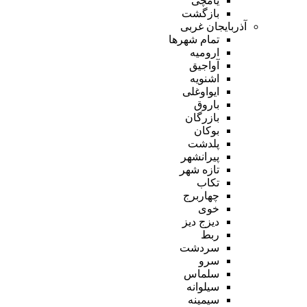
یامچی
بازگشت
آذربایجان غربی
تمام شهر‌ها
ارومیه
آواجیق
اشنویه
ایواوغلی
باروق
بازرگان
بوکان
پلدشت
پیرانشهر
تازه شهر
تکاب
چهاربرج
خوی
دیزج دیز
ربط
سردشت
سرو
سلماس
سیلوانه
سیمینه