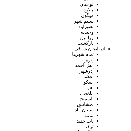
لواسان
ملارد
میگون
نسیم شهر
نصیرآباد
وحیدیه
ورامین
بازگشت
آذربایجان شرقی
تمام شهر‌ها
تبریز
آبش احمد
آذرشهر
آقکند
اسکو
اهر
ایلخچی
باسمنج
بخشایش
بستان آباد
بناب
ناب جدید
ترک