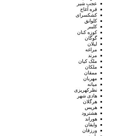
عجب شیر
قره آغاج
کشکسرای
کلوانق
کلیبر
کوزه کنان
گوگان
لیلان
مراغه
مرند
ملک کیان
ملکان
ممقان
مهربان
میانه
نظرکهریزی
هادی شهر
هرگلان
هریس
هشترود
هوراند
وایقان
ورزقان