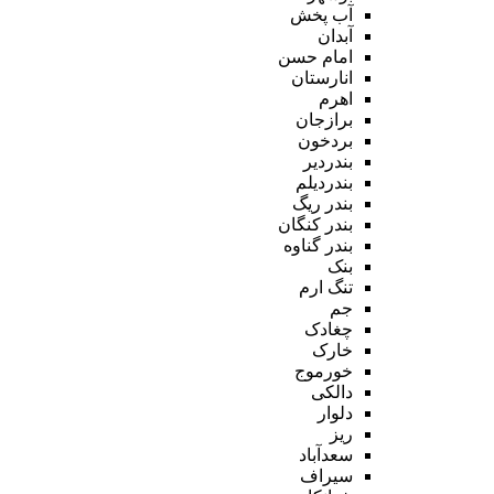
آب پخش
آبدان
امام حسن
انارستان
اهرم
برازجان
بردخون
بندردیر
بندردیلم
بندر ریگ
بندر کنگان
بندر گناوه
بنک
تنگ ارم
جم
چغادک
خارک
خورموج
دالکی
دلوار
ریز
سعدآباد
سیراف