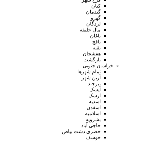
کیان
گندمان
گهرو
لردگان
مال خلیفه
ناغان
نافچ
نقنه
هفشجان
بازگشت
خراسان جنوبی
تمام شهر‌ها
آرین شهر
بیرجند
آیسک
ارسک
اسدیه
اسفدن
اسلامیه
بشرویه
حاجی آباد
خضری دشت بیاض
خوسف