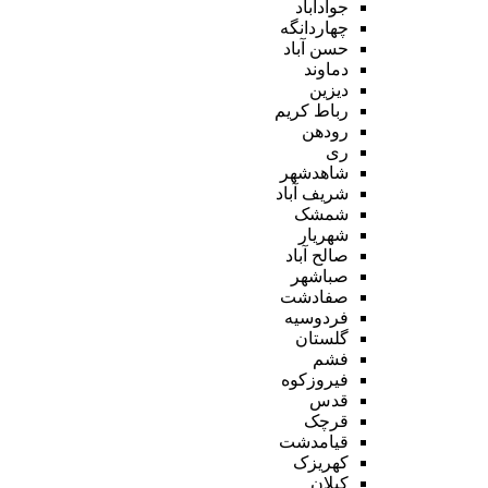
جوادآباد
چهاردانگه
حسن آباد
دماوند
دیزین
رباط کریم
رودهن
ری
شاهدشهر
شریف آباد
شمشک
شهریار
صالح آباد
صباشهر
صفادشت
فردوسیه
گلستان
فشم
فیروزکوه
قدس
قرچک
قیامدشت
کهریزک
کیلان