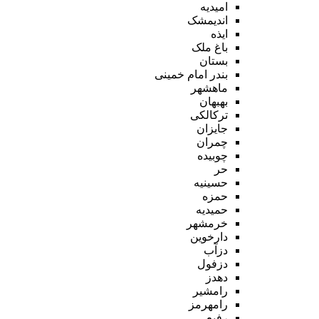
امیدیه
اندیمشک
ایذه
باغ ملک
بستان
بندر امام خمینی
ماهشهر
بهبهان
ترکالکی
جایزان
چمران
چوبیده
حر
حسینیه
حمزه
حمیدیه
خرمشهر
دارخوین
دزآب
دزفول
دهدز
رامشیر
رامهرمز
رفیع