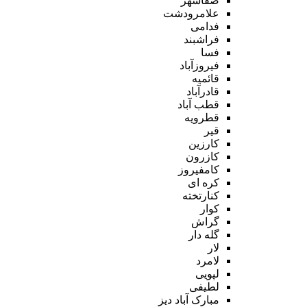
صفاشهر
علامرودشت
فدامی
فراشبند
فسا
فیروزآباد
قائمیه
قادرآباد
قطب آباد
قطرویه
قیر
کارزین
کازرون
کامفیروز
کره ای
کنارتخته
کوار
گراش
گله دار
لار
لامرد
لپویی
لطیفی
مبارک آباد دیز