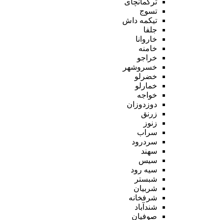
ترکمانچای
تسوج
تیکمه داش
جلفا
خاروانا
خامنه
خراجو
خسروشهر
خضرلو
خمارلو
خواجه
دوزدوزان
زرنق
زنوز
سراب
سردرود
سهند
سیس
سیه رود
شبستر
شربیان
شرفخانه
شندآباد
صوفیان