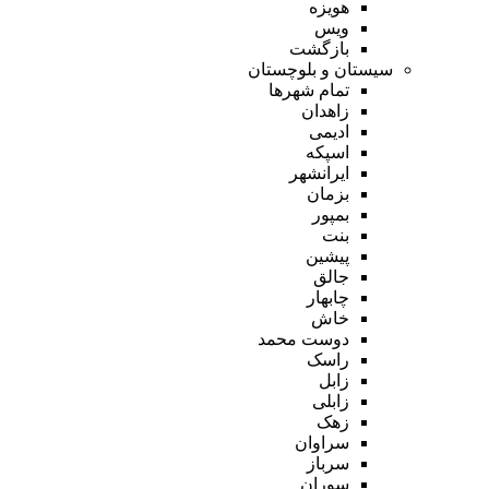
هویزه
ویس
بازگشت
سیستان و بلوچستان
تمام شهر‌ها
زاهدان
ادیمی
اسپکه
ایرانشهر
بزمان
بمپور
بنت
پیشین
جالق
چابهار
خاش
دوست محمد
راسک
زابل
زابلی
زهک
سراوان
سرباز
سوران