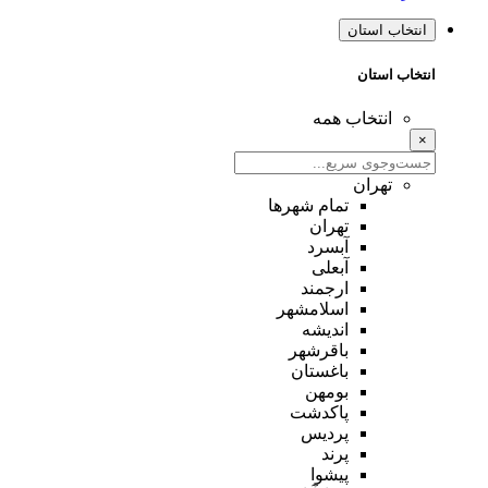
انتخاب استان
انتخاب استان
انتخاب همه
×
تهران
تمام شهر‌ها
تهران
آبسرد
آبعلی
ارجمند
اسلامشهر
اندیشه
باقرشهر
باغستان
بومهن
پاکدشت
پردیس
پرند
پیشوا