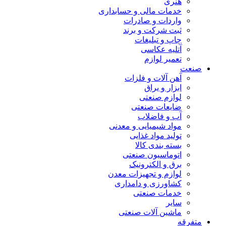
هنری
خدمات مالی و حسابداری
واردات و صادرات
ثبت شرکت و برند
چاپ و تبلیغات
آتلیه عکاسی
تعمیر لوازم
صنعت
آهن آلات و فلزات
ابزار و یراق
لوازم صنعتی
ضایعات صنعتی
آب و فاضلاب
مواد شیمیایی و معدنی
تولید مواد غذایی
بسته بندی کالا
اتوماسیون صنعتی
برق و الکترونیک
لوازم و تجهیزات معدن
کشاورزی و دامداری
خدمات صنعتی
سایر
ماشین آلات صنعتی
متفرقه