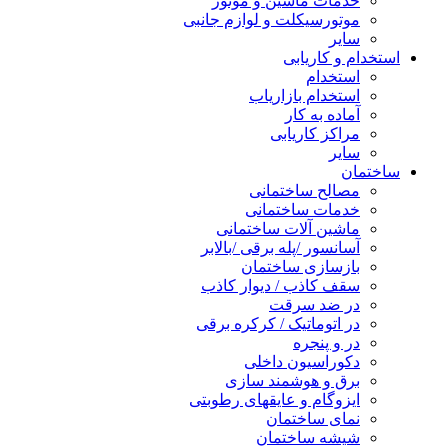
خدمات ماشین و موتور
موتورسیکلت و لوازم جانبی
سایر
استخدام و کاریابی
استخدام
استخدام بازاریاب
آماده به کار
مراکز کاریابی
سایر
ساختمان
مصالح ساختمانی
خدمات ساختمانی
ماشین آلات ساختمانی
آسانسور /پله برقی /بالابر
بازسازی ساختمان
سقف کاذب / دیوار کاذب
در ضد سرقت
در اتوماتیک / کرکره برقی
در و پنجره
دکوراسیون داخلی
برق و هوشمند سازی
ایزوگام و عایقهای رطوبتی
نمای ساختمان
شیشه ساختمان