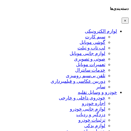
دسته‌بندی‌ها
×
لوازم الکترونیکی
سیم کارت
گوشی موبایل
لپ تاپ و تبلت
لوازم جانبی موبایل
صوتی و تصویری
تعمیرات موبایل
خدمات سانترال
تلفن بی‌سیم رومیزی
دوربین عکاسی و فیلمبرداری
سایر
خودرو و وسایل نقلیه
خودروی داخلی و خارجی
اجاره خودرو
لوازم جانبی خودرو
دزدگیر و ردیاب
تزئینات خودرو
لوازم یدکی