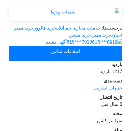
برچسب‌ها:
خدمات مجازی جم آنلاین
خرید فالوور
خرید ممبر
اجباری
خرید ممبر.خرید منشن
0919****615
آگهی دهنده
اطلاعات تماس
بازدید
1217 بازدید
دسته‌بندی
خدمات اینترنت
تاریخ انتشار
6 سال قبل
محله
سراسر کشور
مبلغ