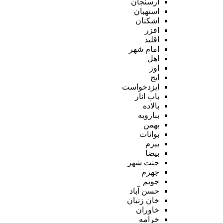
ارسنجان
استهبان
اشکنان
افزر
اقلید
امام شهر
اهل
اوز
ایج
ایزدخواست
باب انار
بالاده
بنارویه
بهمن
بوانات
بیرم
بیضا
جنت شهر
جهرم
جویم
حسن آباد
خان زنیان
خاوران
خرامه