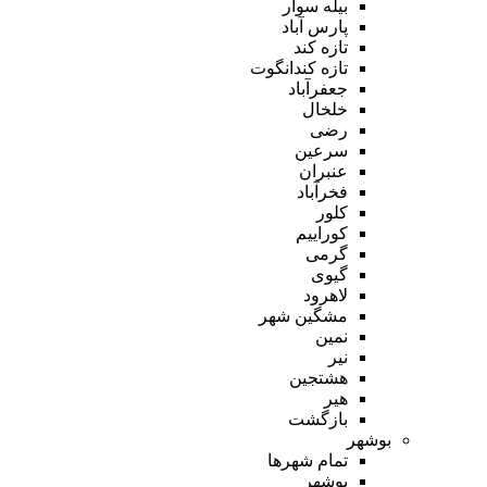
بیله سوار
پارس آباد
تازه کند
تازه کندانگوت
جعفرآباد
خلخال
رضی
سرعین
عنبران
فخرآباد
کلور
کوراییم
گرمی
گیوی
لاهرود
مشگین شهر
نمین
نیر
هشتجین
هیر
بازگشت
بوشهر
تمام شهر‌ها
بوشهر