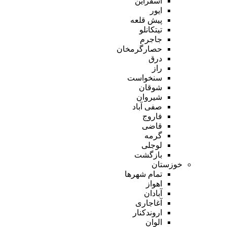
اسفراین
ایور
پیش قلعه
تیتکانلو
جاجرم
حصارگرمخان
درق
راز
سنخواست
شوقان
شیروان
صفی آباد
فاروج
قاضی
گرمه
لوجلی
بازگشت
خوزستان
تمام شهر‌ها
اهواز
آبادان
آغاجاری
اروندکنار
الوان