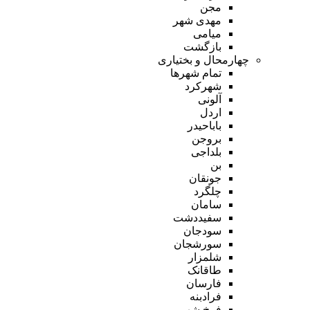
مجن
مهدی شهر
میامی
بازگشت
چهارمحال و بختیاری
تمام شهر‌ها
شهرکرد
آلونی
اردل
باباحیدر
بروجن
بلداجی
بن
جونقان
چلگرد
سامان
سفیددشت
سودجان
سورشجان
شلمزار
طاقانک
فارسان
فرادبنه
فرخ شهر