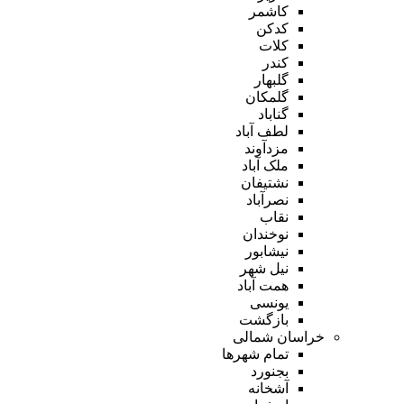
کاشمر
کدکن
کلات
کندر
گلبهار
گلمکان
گناباد
لطف آباد
مزدآوند
ملک آباد
نشتیفان
نصرآباد
نقاب
نوخندان
نیشابور
نیل شهر
همت آباد
یونسی
بازگشت
خراسان شمالی
تمام شهر‌ها
بجنورد
آشخانه