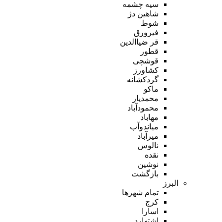
سیه چشمه
شاهین دژ
شوط
فیرورق
قر ضیاالدین
قطور
قوشچی
کشاورز
گردکشانه
ماکو
محمدیار
محمودآباد
مهاباد
میاندوآب
میرآباد
نالوس
نقده
نوشین
بازگشت
البرز
تمام شهر‌ها
کرج
اسارا
اشتهارد