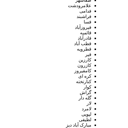
صفاشهر
علامرودشت
فدامی
فراشبند
فسا
فیروزآباد
قائمیه
قادرآباد
قطب آباد
قطرویه
قیر
کارزین
کازرون
کامفیروز
کره ای
کنارتخته
کوار
گراش
گله دار
لار
لامرد
لپویی
لطیفی
مبارک آباد دیز