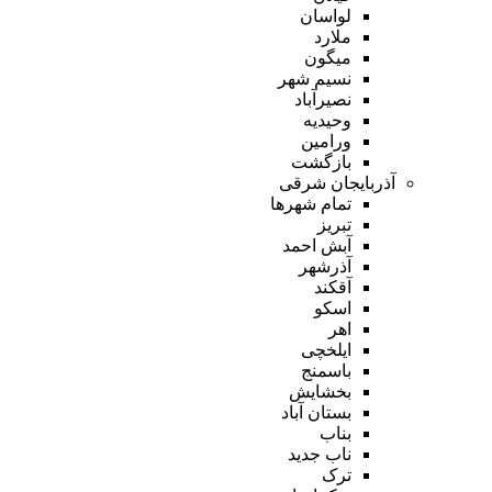
لواسان
ملارد
میگون
نسیم شهر
نصیرآباد
وحیدیه
ورامین
بازگشت
آذربایجان شرقی
تمام شهر‌ها
تبریز
آبش احمد
آذرشهر
آقکند
اسکو
اهر
ایلخچی
باسمنج
بخشایش
بستان آباد
بناب
ناب جدید
ترک