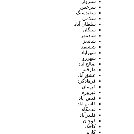
سبزوار
سرخس
سفیدسنگ
سلامی
سلطان آباد
سنگان
شادمهر
شاندیز
ششتمد
شهرآباد
شهرزو
صالح آباد
طرقبه
عشق آباد
فرهادگرد
فریمان
فیروزه
فیض آباد
قاسم آباد
قدمگاه
قلندرآباد
قوچان
کاخک
کاریز