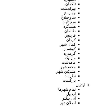
تنکمان
تهراندشت
چهارباغ
ساوجبلاغ
سعیدآباد
هشتگرد
طالقان
فردیس
کردان
کمال شهر
کوهسار
گرمدره
مارلیک
ماهدشت
محمدشهر
مشکین شهر
نظرآباد
بازگشت
اردبیل
تمام شهر‌ها
اردبیل
آبی بیگلو
اصلان دوز