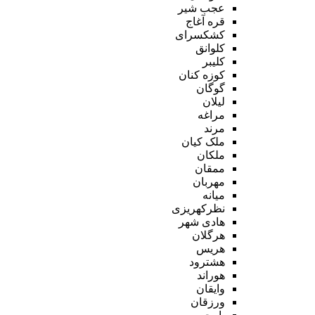
عجب شیر
قره آغاج
کشکسرای
کلوانق
کلیبر
کوزه کنان
گوگان
لیلان
مراغه
مرند
ملک کیان
ملکان
ممقان
مهربان
میانه
نظرکهریزی
هادی شهر
هرگلان
هریس
هشترود
هوراند
وایقان
ورزقان