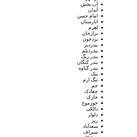
آب پخش
آبدان
امام حسن
انارستان
اهرم
برازجان
بردخون
بندردیر
بندردیلم
بندر ریگ
بندر کنگان
بندر گناوه
بنک
تنگ ارم
جم
چغادک
خارک
خورموج
دالکی
دلوار
ریز
سعدآباد
سیراف