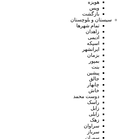
هویزه
ویس
بازگشت
سیستان و بلوچستان
تمام شهر‌ها
زاهدان
ادیمی
اسپکه
ایرانشهر
بزمان
بمپور
بنت
پیشین
جالق
چابهار
خاش
دوست محمد
راسک
زابل
زابلی
زهک
سراوان
سرباز
سوران