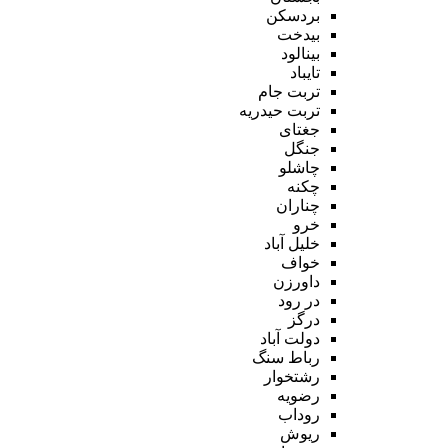
بردسکن
بیدخت
بینالود
تایباد
تربت جام
تربت حیدریه
جغتای
جنگل
چاشلو
چکنه
چناران
خرو
خلیل آباد
خواف
داورزن
در رود
درگز
دولت آباد
رباط سنگ
رشتخوار
رضویه
روداب
ریوش