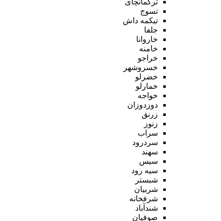
ترکمانچای
تسوج
تیکمه داش
جلفا
خاروانا
خامنه
خراجو
خسروشهر
خضرلو
خمارلو
خواجه
دوزدوزان
زرنق
زنوز
سراب
سردرود
سهند
سیس
سیه رود
شبستر
شربیان
شرفخانه
شندآباد
صوفیان