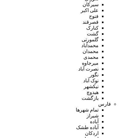
سیرکان
علی اکبر
فنوج
قصرقند
کنارک
گشت
گلمورتی
محمدآباد
محمدان
محمدی
میرجاوه
نصرت آباد
نگور
نوک آباد
نیکشهر
هیدوچ
بازگشت
فارس
تمام شهر‌ها
شیراز
آباده
آباده طشک
اردکان