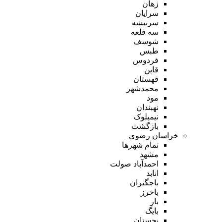
زهان
سرایان
سربیشه
سه قلعه
شوسف
طبس
فردوس
قاین
قهستان
محمدشهر
مود
نهبندان
نیمبلوک
بازگشت
خراسان رضوی
تمام شهر‌ها
مشهد
احمدآباد صولت
انابد
باجگیران
باخرز
بار
بایگ
بجستان