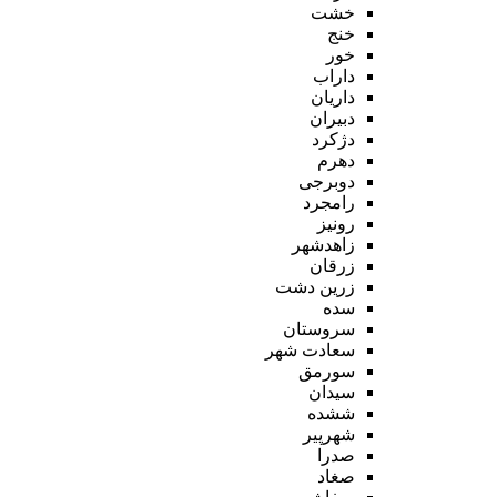
خشت
خنج
خور
داراب
داریان
دبیران
دژکرد
دهرم
دوبرجی
رامجرد
رونیز
زاهدشهر
زرقان
زرین دشت
سده
سروستان
سعادت شهر
سورمق
سیدان
ششده
شهرپیر
صدرا
صغاد