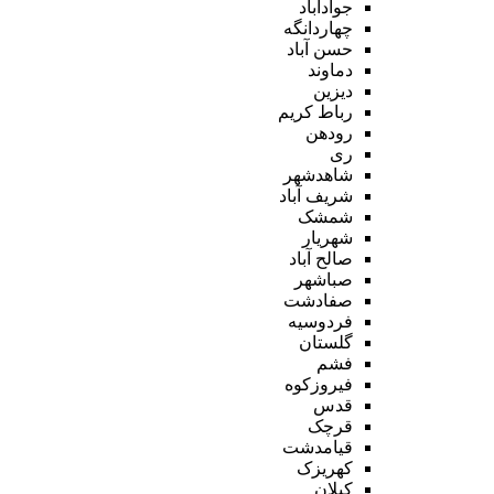
جوادآباد
چهاردانگه
حسن آباد
دماوند
دیزین
رباط کریم
رودهن
ری
شاهدشهر
شریف آباد
شمشک
شهریار
صالح آباد
صباشهر
صفادشت
فردوسیه
گلستان
فشم
فیروزکوه
قدس
قرچک
قیامدشت
کهریزک
کیلان