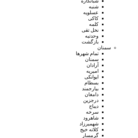
شبانکاره
شنبه
عسلویه
کاکی
کلمه
نخل تقی
وحدتیه
بازگشت
سمنان
تمام شهر‌ها
سمنان
آرادان
امیریه
ایوانکی
بسطام
بیارجمند
دامغان
درجزین
دیباج
سرخه
شاهرود
شهمیرزاد
کلاته خیج
گرمسار