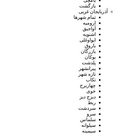
یامچی
بازگشت
آذربایجان غربی
تمام شهر‌ها
ارومیه
آواجیق
اشنویه
ایواوغلی
باروق
بازرگان
بوکان
پلدشت
پیرانشهر
تازه شهر
تکاب
چهاربرج
خوی
دیزج دیز
ربط
سردشت
سرو
سلماس
سیلوانه
سیمینه