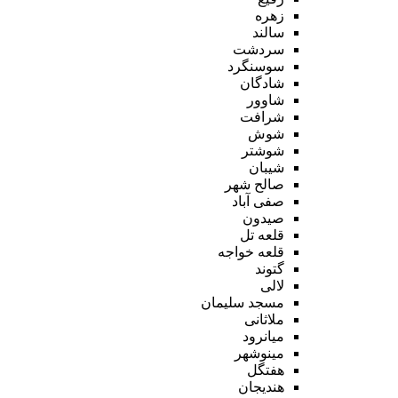
زهره
سالند
سردشت
سوسنگرد
شادگان
شاوور
شرافت
شوش
شوشتر
شیبان
صالح شهر
صفی آباد
صیدون
قلعه تل
قلعه خواجه
گتوند
لالی
مسجد سلیمان
ملاثانی
میانرود
مینوشهر
هفتگل
هندیجان