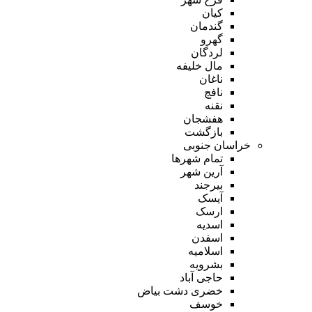
کیان
گندمان
گهرو
لردگان
مال خلیفه
ناغان
نافچ
نقنه
هفشجان
بازگشت
خراسان جنوبی
تمام شهر‌ها
آرین شهر
بیرجند
آیسک
ارسک
اسدیه
اسفدن
اسلامیه
بشرویه
حاجی آباد
خضری دشت بیاض
خوسف