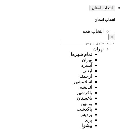
نتخاب استان
تخاب استان
انتخاب همه
تهران
تمام شهر‌ها
تهران
آبسرد
آبعلی
ارجمند
اسلامشهر
اندیشه
باقرشهر
باغستان
بومهن
پاکدشت
پردیس
پرند
پیشوا