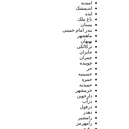
امیدیه
اندیمشک
ایذه
باغ ملک
بستان
بندر امام خمینی
ماهشهر
بهبهان
ترکالکی
جایزان
چمران
چوبیده
حر
حسینیه
حمزه
حمیدیه
خرمشهر
دارخوین
دزآب
دزفول
دهدز
رامشیر
رامهرمز
رفیع