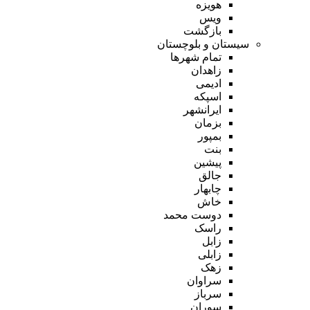
هویزه
ویس
بازگشت
سیستان و بلوچستان
تمام شهر‌ها
زاهدان
ادیمی
اسپکه
ایرانشهر
بزمان
بمپور
بنت
پیشین
جالق
چابهار
خاش
دوست محمد
راسک
زابل
زابلی
زهک
سراوان
سرباز
سوران