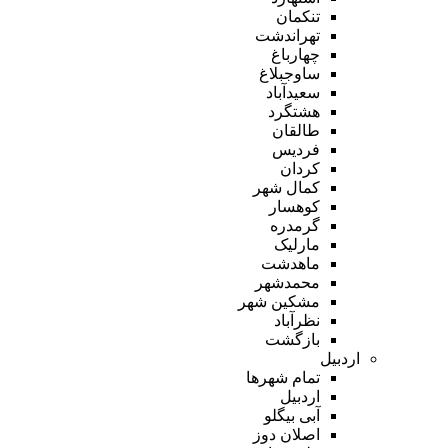
تنکمان
تهراندشت
چهارباغ
ساوجبلاغ
سعیدآباد
هشتگرد
طالقان
فردیس
کردان
کمال شهر
کوهسار
گرمدره
مارلیک
ماهدشت
محمدشهر
مشکین شهر
نظرآباد
بازگشت
اردبیل
تمام شهر‌ها
اردبیل
آبی بیگلو
اصلان دوز