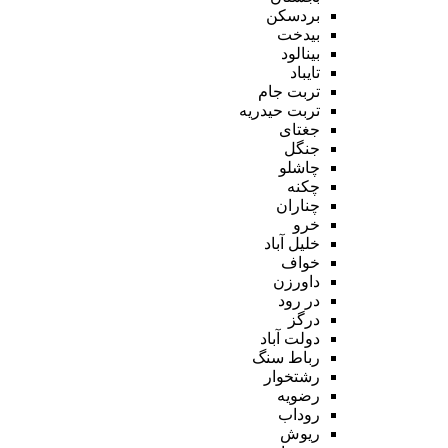
بردسکن
بیدخت
بینالود
تایباد
تربت جام
تربت حیدریه
جغتای
جنگل
چاشلو
چکنه
چناران
خرو
خلیل آباد
خواف
داورزن
در رود
درگز
دولت آباد
رباط سنگ
رشتخوار
رضویه
روداب
ریوش