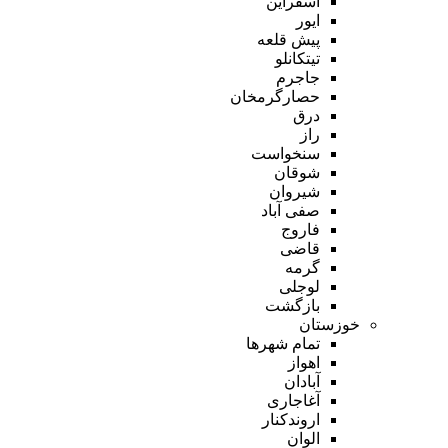
اسفراین
ایور
پیش قلعه
تیتکانلو
جاجرم
حصارگرمخان
درق
راز
سنخواست
شوقان
شیروان
صفی آباد
فاروج
قاضی
گرمه
لوجلی
بازگشت
خوزستان
تمام شهر‌ها
اهواز
آبادان
آغاجاری
اروندکنار
الوان