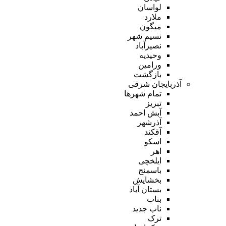
لواسان
ملارد
میگون
نسیم شهر
نصیرآباد
وحیدیه
ورامین
بازگشت
آذربایجان شرقی
تمام شهر‌ها
تبریز
آبش احمد
آذرشهر
آقکند
اسکو
اهر
ایلخچی
باسمنج
بخشایش
بستان آباد
بناب
ناب جدید
ترک