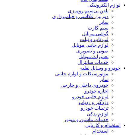
لوازم الکترونیکی
تلفن بی‌سیم رومیزی
دوربین عکاسی و فیلمبرداری
سایر
سیم کارت
گوشی موبایل
لپ تاپ و تبلت
لوازم جانبی موبایل
صوتی و تصویری
تعمیرات موبایل
خدمات سانترال
خودرو و وسایل نقلیه
موتورسیکلت و لوازم جانبی
سایر
خودروی داخلی و خارجی
اجاره خودرو
لوازم جانبی خودرو
دزدگیر و ردیاب
تزئینات خودرو
لوازم یدکی
خدمات ماشین و موتور
استخدام و کاریابی
استخدام