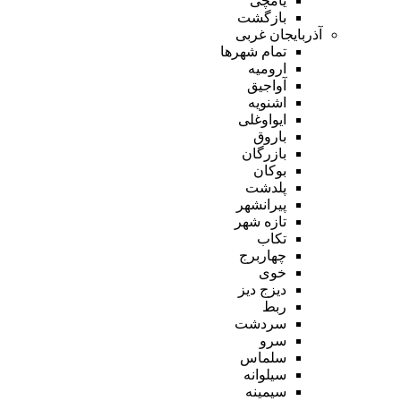
یامچی
بازگشت
آذربایجان غربی
تمام شهر‌ها
ارومیه
آواجیق
اشنویه
ایواوغلی
باروق
بازرگان
بوکان
پلدشت
پیرانشهر
تازه شهر
تکاب
چهاربرج
خوی
دیزج دیز
ربط
سردشت
سرو
سلماس
سیلوانه
سیمینه