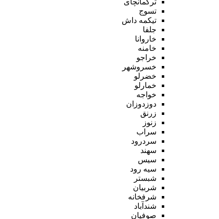
ترکمانچای
تسوج
تیکمه داش
جلفا
خاروانا
خامنه
خراجو
خسروشهر
خضرلو
خمارلو
خواجه
دوزدوزان
زرنق
زنوز
سراب
سردرود
سهند
سیس
سیه رود
شبستر
شربیان
شرفخانه
شندآباد
صوفیان