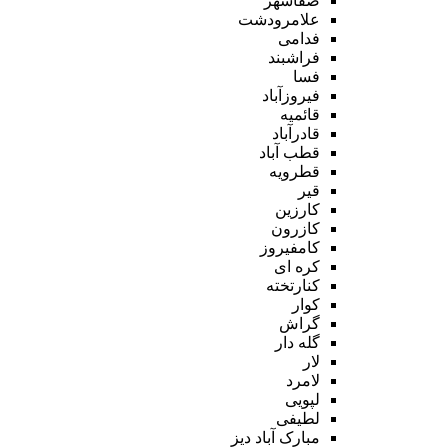
صفاشهر
علامرودشت
فدامی
فراشبند
فسا
فیروزآباد
قائمیه
قادرآباد
قطب آباد
قطرویه
قیر
کارزین
کازرون
کامفیروز
کره ای
کنارتخته
کوار
گراش
گله دار
لار
لامرد
لپویی
لطیفی
مبارک آباد دیز