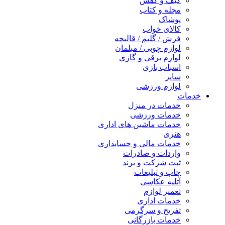
کیف و کفش
مجله و کتاب
پوشاک
کالای خواب
فرش / گلیم / قالیچه
لوازم چوبی / مبلمان
لوازم برقی و گازی
اسباب بازی
سایر
لوازم ورزشی
خدمات
خدمات در منزل
خدمات ورزشی
خدمات ماشین های اداری
هنری
خدمات مالی و حسابداری
واردات و صادرات
ثبت شرکت و برند
چاپ و تبلیغات
آتلیه عکاسی
تعمیر لوازم
خدمات اداری
تفریح و سرگرمی
خدمات بازرگانی