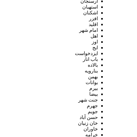
ارسنجان
استهبان
اشکنان
افزر
اقلید
امام شهر
اهل
اوز
ایج
ایزدخواست
باب انار
بالاده
بنارویه
بهمن
بوانات
بیرم
بیضا
جنت شهر
جهرم
جویم
حسن آباد
خان زنیان
خاوران
خرامه