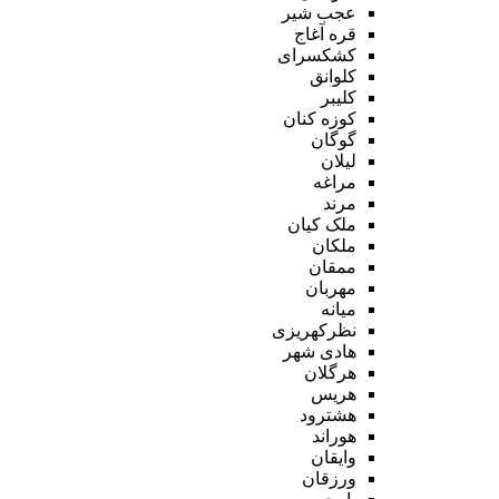
عجب شیر
قره آغاج
کشکسرای
کلوانق
کلیبر
کوزه کنان
گوگان
لیلان
مراغه
مرند
ملک کیان
ملکان
ممقان
مهربان
میانه
نظرکهریزی
هادی شهر
هرگلان
هریس
هشترود
هوراند
وایقان
ورزقان