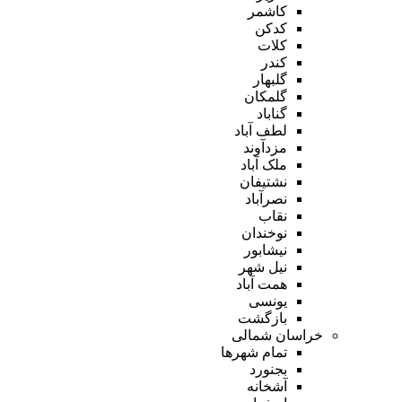
کاشمر
کدکن
کلات
کندر
گلبهار
گلمکان
گناباد
لطف آباد
مزدآوند
ملک آباد
نشتیفان
نصرآباد
نقاب
نوخندان
نیشابور
نیل شهر
همت آباد
یونسی
بازگشت
خراسان شمالی
تمام شهر‌ها
بجنورد
آشخانه