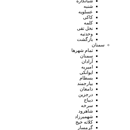
شبانکاره
شنبه
عسلویه
کاکی
کلمه
نخل تقی
وحدتیه
بازگشت
سمنان
تمام شهر‌ها
سمنان
آرادان
امیریه
ایوانکی
بسطام
بیارجمند
دامغان
درجزین
دیباج
سرخه
شاهرود
شهمیرزاد
کلاته خیج
گرمسار