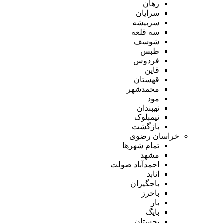
زهان
سرایان
سربیشه
سه قلعه
شوسف
طبس
فردوس
قاین
قهستان
محمدشهر
مود
نهبندان
نیمبلوک
بازگشت
خراسان رضوی
تمام شهر‌ها
مشهد
احمدآباد صولت
انابد
باجگیران
باخرز
بار
بایگ
بجستان