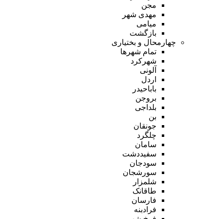
مجن
مهدی شهر
میامی
بازگشت
چهارمحال و بختیاری
تمام شهر‌ها
شهرکرد
آلونی
اردل
باباحیدر
بروجن
بلداجی
بن
جونقان
چلگرد
سامان
سفیددشت
سودجان
سورشجان
شلمزار
طاقانک
فارسان
فرادبنه
فرخ شهر