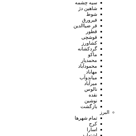
سیه چشمه
شاهین دژ
شوط
فیرورق
قر ضیاالدین
قطور
قوشچی
کشاورز
گردکشانه
ماکو
محمدیار
محمودآباد
مهاباد
میاندوآب
میرآباد
نالوس
نقده
نوشین
بازگشت
البرز
تمام شهر‌ها
کرج
اسارا
اشتهارد