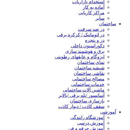
استخدام بازاریاب
آماده به کار
مراکز کاریابی
سایر
ساختمان
در ضد سرقت
در اتوماتیک / کرکره برقی
در و پنجره
دکوراسیون داخلی
برق و هوشمند سازی
ایزوگام و عایقهای رطوبتی
نمای ساختمان
شیشه ساختمان
نقاشی ساختمان
مصالح ساختمانی
خدمات ساختمانی
ماشین آلات ساختمانی
آسانسور /پله برقی /بالابر
بازسازی ساختمان
سقف کاذب / دیوار کاذب
آموزشی
آموزشگاه رانندگی
آموزش درسی
آموزش حرفه و فن