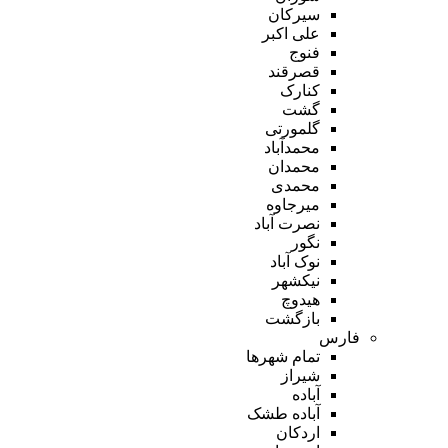
سیرکان
علی اکبر
فنوج
قصرقند
کنارک
گشت
گلمورتی
محمدآباد
محمدان
محمدی
میرجاوه
نصرت آباد
نگور
نوک آباد
نیکشهر
هیدوچ
بازگشت
فارس
تمام شهر‌ها
شیراز
آباده
آباده طشک
اردکان