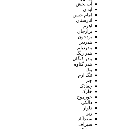
آب پخش
آبدان
امام حسن
انارستان
اهرم
برازجان
بردخون
بندردیر
بندردیلم
بندر ریگ
بندر کنگان
بندر گناوه
بنک
تنگ ارم
جم
چغادک
خارک
خورموج
دالکی
دلوار
ریز
سعدآباد
سیراف