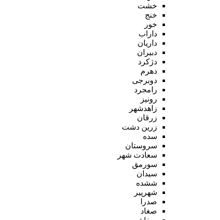
خشت
خنج
خور
داراب
داریان
دبیران
دژکرد
دهرم
دوبرجی
رامجرد
رونیز
زاهدشهر
زرقان
زرین دشت
سده
سروستان
سعادت شهر
سورمق
سیدان
ششده
شهرپیر
صدرا
صغاد