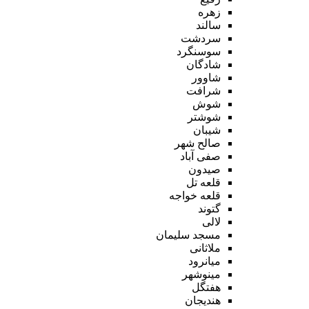
زهره
سالند
سردشت
سوسنگرد
شادگان
شاوور
شرافت
شوش
شوشتر
شیبان
صالح شهر
صفی آباد
صیدون
قلعه تل
قلعه خواجه
گتوند
لالی
مسجد سلیمان
ملاثانی
میانرود
مینوشهر
هفتگل
هندیجان