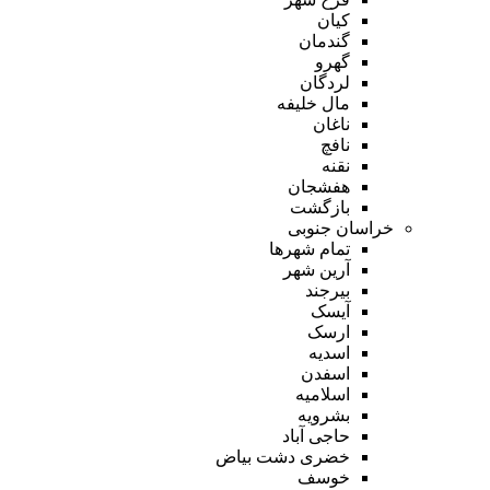
کیان
گندمان
گهرو
لردگان
مال خلیفه
ناغان
نافچ
نقنه
هفشجان
بازگشت
خراسان جنوبی
تمام شهر‌ها
آرین شهر
بیرجند
آیسک
ارسک
اسدیه
اسفدن
اسلامیه
بشرویه
حاجی آباد
خضری دشت بیاض
خوسف