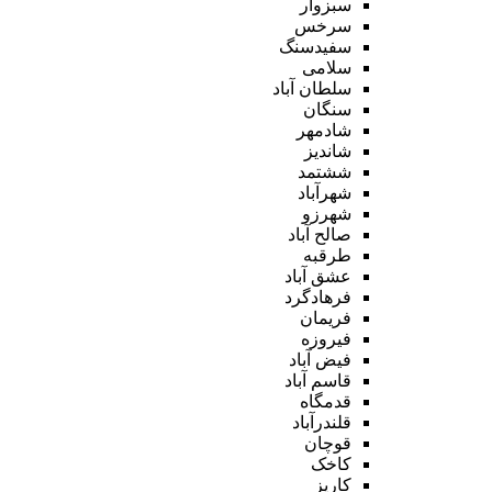
سبزوار
سرخس
سفیدسنگ
سلامی
سلطان آباد
سنگان
شادمهر
شاندیز
ششتمد
شهرآباد
شهرزو
صالح آباد
طرقبه
عشق آباد
فرهادگرد
فریمان
فیروزه
فیض آباد
قاسم آباد
قدمگاه
قلندرآباد
قوچان
کاخک
کاریز