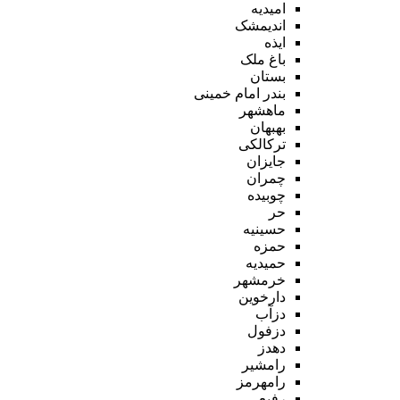
امیدیه
اندیمشک
ایذه
باغ ملک
بستان
بندر امام خمینی
ماهشهر
بهبهان
ترکالکی
جایزان
چمران
چوبیده
حر
حسینیه
حمزه
حمیدیه
خرمشهر
دارخوین
دزآب
دزفول
دهدز
رامشیر
رامهرمز
رفیع