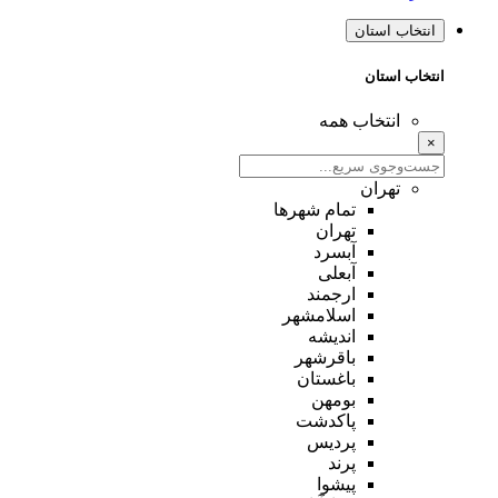
انتخاب استان
انتخاب استان
انتخاب همه
×
تهران
تمام شهر‌ها
تهران
آبسرد
آبعلی
ارجمند
اسلامشهر
اندیشه
باقرشهر
باغستان
بومهن
پاکدشت
پردیس
پرند
پیشوا