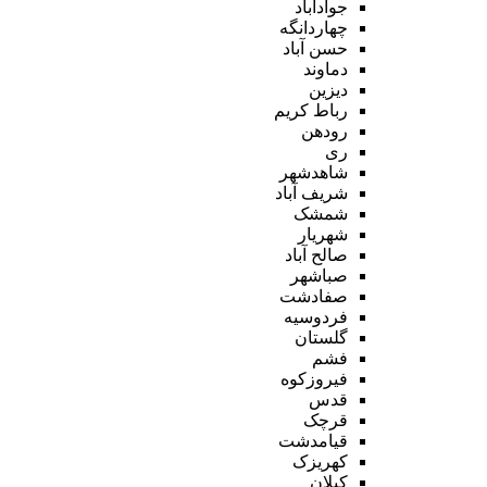
جوادآباد
چهاردانگه
حسن آباد
دماوند
دیزین
رباط کریم
رودهن
ری
شاهدشهر
شریف آباد
شمشک
شهریار
صالح آباد
صباشهر
صفادشت
فردوسیه
گلستان
فشم
فیروزکوه
قدس
قرچک
قیامدشت
کهریزک
کیلان