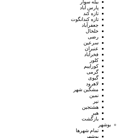
بیله سوار
پارس آباد
تازه کند
تازه کندانگوت
جعفرآباد
خلخال
رضی
سرعین
عنبران
فخرآباد
کلور
کوراییم
گرمی
گیوی
لاهرود
مشگین شهر
نمین
نیر
هشتجین
هیر
بازگشت
بوشهر
تمام شهر‌ها
بوشهر