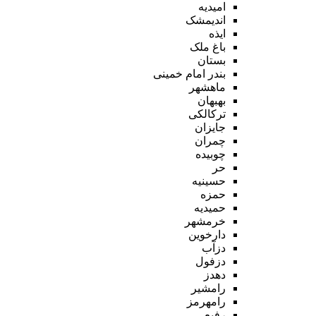
امیدیه
اندیمشک
ایذه
باغ ملک
بستان
بندر امام خمینی
ماهشهر
بهبهان
ترکالکی
جایزان
چمران
چوبیده
حر
حسینیه
حمزه
حمیدیه
خرمشهر
دارخوین
دزآب
دزفول
دهدز
رامشیر
رامهرمز
رفیع