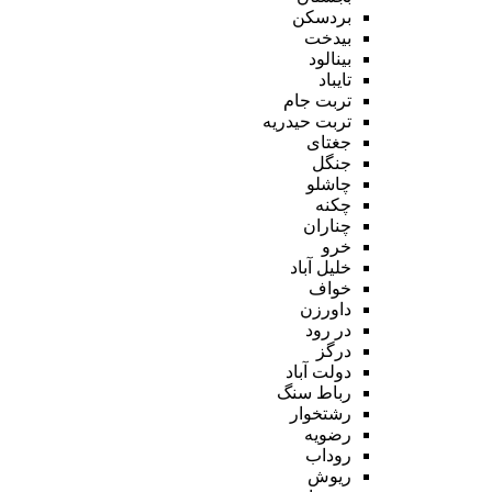
بردسکن
بیدخت
بینالود
تایباد
تربت جام
تربت حیدریه
جغتای
جنگل
چاشلو
چکنه
چناران
خرو
خلیل آباد
خواف
داورزن
در رود
درگز
دولت آباد
رباط سنگ
رشتخوار
رضویه
روداب
ریوش