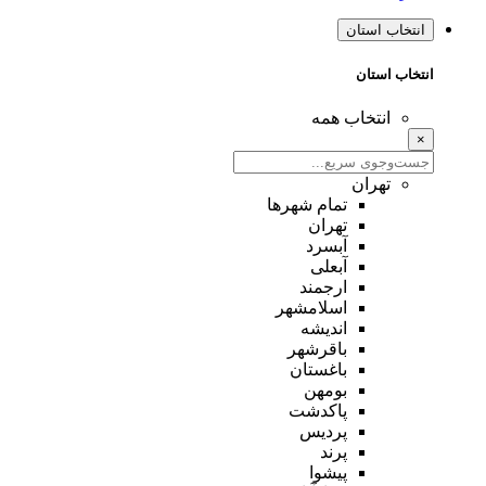
نتخاب استان
تخاب استان
انتخاب همه
تهران
تمام شهر‌ها
تهران
آبسرد
آبعلی
ارجمند
اسلامشهر
اندیشه
باقرشهر
باغستان
بومهن
پاکدشت
پردیس
پرند
پیشوا