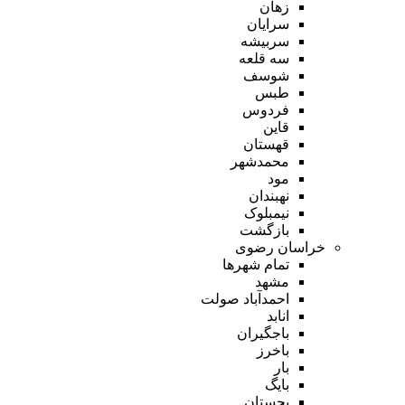
زهان
سرایان
سربیشه
سه قلعه
شوسف
طبس
فردوس
قاین
قهستان
محمدشهر
مود
نهبندان
نیمبلوک
بازگشت
خراسان رضوی
تمام شهر‌ها
مشهد
احمدآباد صولت
انابد
باجگیران
باخرز
بار
بایگ
بجستان