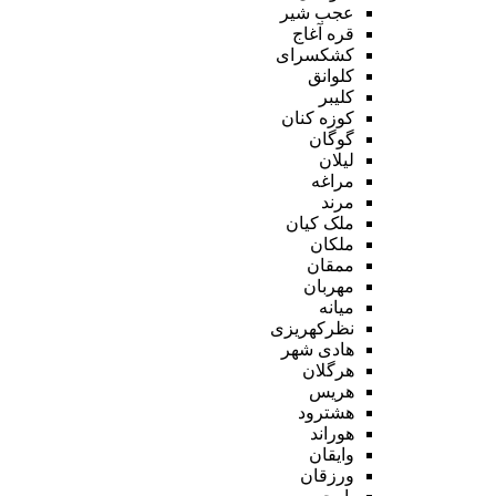
عجب شیر
قره آغاج
کشکسرای
کلوانق
کلیبر
کوزه کنان
گوگان
لیلان
مراغه
مرند
ملک کیان
ملکان
ممقان
مهربان
میانه
نظرکهریزی
هادی شهر
هرگلان
هریس
هشترود
هوراند
وایقان
ورزقان