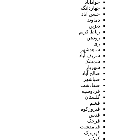
جوادآباد
چهاردانگه
حسن آباد
دماوند
دیزین
رباط کریم
رودهن
ری
شاهدشهر
شریف آباد
شمشک
شهریار
صالح آباد
صباشهر
صفادشت
فردوسیه
گلستان
فشم
فیروزکوه
قدس
قرچک
قیامدشت
کهریزک
کیلان