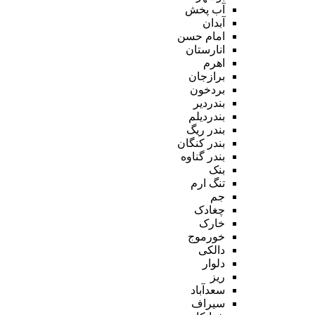
آب پخش
آبدان
امام حسن
انارستان
اهرم
برازجان
بردخون
بندردیر
بندردیلم
بندر ریگ
بندر کنگان
بندر گناوه
بنک
تنگ ارم
جم
چغادک
خارک
خورموج
دالکی
دلوار
ریز
سعدآباد
سیراف