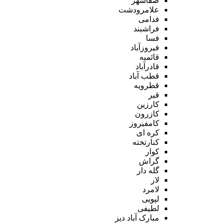
صفاشهر
علامرودشت
فدامی
فراشبند
فسا
فیروزآباد
قائمیه
قادرآباد
قطب آباد
قطرویه
قیر
کارزین
کازرون
کامفیروز
کره ای
کنارتخته
کوار
گراش
گله دار
لار
لامرد
لپویی
لطیفی
مبارک آباد دیز