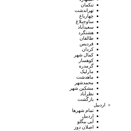
تنکمان
تهراندشت
چهارباغ
ساوجبلاغ
سعیدآباد
هشتگرد
طالقان
فردیس
کردان
کمال شهر
کوهسار
گرمدره
مارلیک
ماهدشت
محمدشهر
مشکین شهر
نظرآباد
بازگشت
اردبیل
تمام شهر‌ها
اردبیل
آبی بیگلو
اصلان دوز