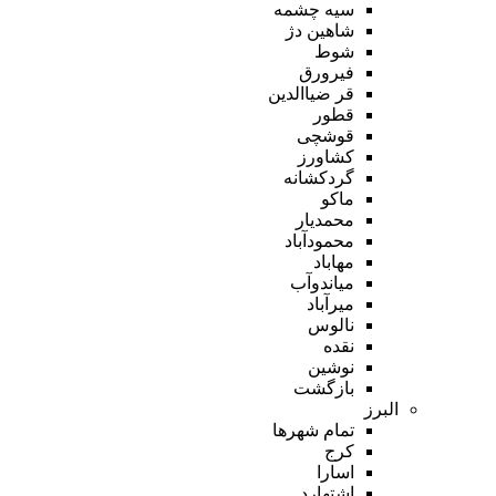
سیه چشمه
شاهین دژ
شوط
فیرورق
قر ضیاالدین
قطور
قوشچی
کشاورز
گردکشانه
ماکو
محمدیار
محمودآباد
مهاباد
میاندوآب
میرآباد
نالوس
نقده
نوشین
بازگشت
البرز
تمام شهر‌ها
کرج
اسارا
اشتهارد