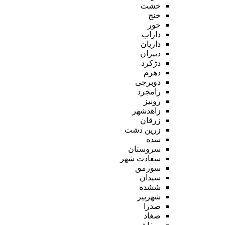
خشت
خنج
خور
داراب
داریان
دبیران
دژکرد
دهرم
دوبرجی
رامجرد
رونیز
زاهدشهر
زرقان
زرین دشت
سده
سروستان
سعادت شهر
سورمق
سیدان
ششده
شهرپیر
صدرا
صغاد