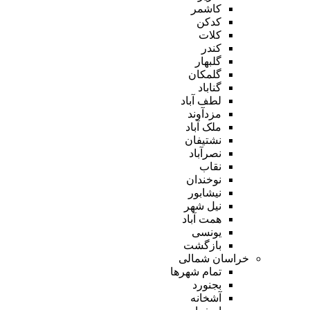
کاشمر
کدکن
کلات
کندر
گلبهار
گلمکان
گناباد
لطف آباد
مزدآوند
ملک آباد
نشتیفان
نصرآباد
نقاب
نوخندان
نیشابور
نیل شهر
همت آباد
یونسی
بازگشت
خراسان شمالی
تمام شهر‌ها
بجنورد
آشخانه