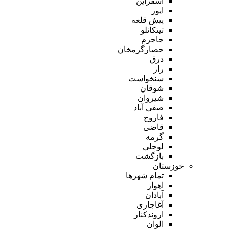
اسفراین
ایور
پیش قلعه
تیتکانلو
جاجرم
حصارگرمخان
درق
راز
سنخواست
شوقان
شیروان
صفی آباد
فاروج
قاضی
گرمه
لوجلی
بازگشت
خوزستان
تمام شهر‌ها
اهواز
آبادان
آغاجاری
اروندکنار
الوان