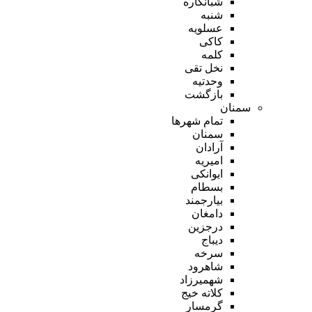
شبانکاره
شنبه
عسلویه
کاکی
کلمه
نخل تقی
وحدتیه
بازگشت
سمنان
تمام شهر‌ها
سمنان
آرادان
امیریه
ایوانکی
بسطام
بیارجمند
دامغان
درجزین
دیباج
سرخه
شاهرود
شهمیرزاد
کلاته خیج
گرمسار