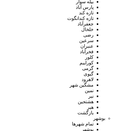
بیله سوار
پارس آباد
تازه کند
تازه کندانگوت
جعفرآباد
خلخال
رضی
سرعین
عنبران
فخرآباد
کلور
کوراییم
گرمی
گیوی
لاهرود
مشگین شهر
نمین
نیر
هشتجین
هیر
بازگشت
بوشهر
تمام شهر‌ها
بوشهر