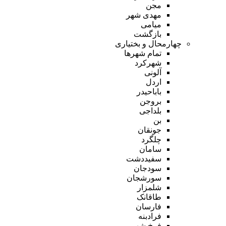
مجن
مهدی شهر
میامی
بازگشت
چهارمحال و بختیاری
تمام شهر‌ها
شهرکرد
آلونی
اردل
باباحیدر
بروجن
بلداجی
بن
جونقان
چلگرد
سامان
سفیددشت
سودجان
سورشجان
شلمزار
طاقانک
فارسان
فرادبنه
فرخ شهر