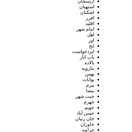
ارسنجان
استهبان
اشکنان
افزر
اقلید
امام شهر
اهل
اوز
ایج
ایزدخواست
باب انار
بالاده
بنارویه
بهمن
بوانات
بیرم
بیضا
جنت شهر
جهرم
جویم
حسن آباد
خان زنیان
خاوران
خرامه