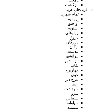
یامچی
بازگشت
آذربایجان غربی
تمام شهر‌ها
ارومیه
آواجیق
اشنویه
ایواوغلی
باروق
بازرگان
بوکان
پلدشت
پیرانشهر
تازه شهر
تکاب
چهاربرج
خوی
دیزج دیز
ربط
سردشت
سرو
سلماس
سیلوانه
سیمینه