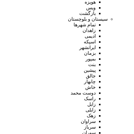
هویزه
ویس
بازگشت
سیستان و بلوچستان
تمام شهر‌ها
زاهدان
ادیمی
اسپکه
ایرانشهر
بزمان
بمپور
بنت
پیشین
جالق
چابهار
خاش
دوست محمد
راسک
زابل
زابلی
زهک
سراوان
سرباز
سوران