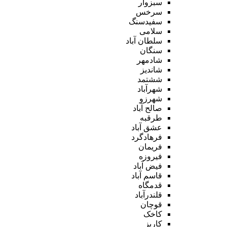
سبزوار
سرخس
سفیدسنگ
سلامی
سلطان آباد
سنگان
شادمهر
شاندیز
ششتمد
شهرآباد
شهرزو
صالح آباد
طرقبه
عشق آباد
فرهادگرد
فریمان
فیروزه
فیض آباد
قاسم آباد
قدمگاه
قلندرآباد
قوچان
کاخک
کاریز