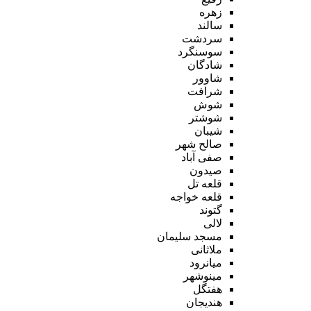
زهره
سالند
سردشت
سوسنگرد
شادگان
شاوور
شرافت
شوش
شوشتر
شیبان
صالح شهر
صفی آباد
صیدون
قلعه تل
قلعه خواجه
گتوند
لالی
مسجد سلیمان
ملاثانی
میانرود
مینوشهر
هفتگل
هندیجان