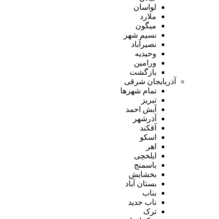
لواسان
ملارد
میگون
نسیم شهر
نصیرآباد
وحیدیه
ورامین
بازگشت
آذربایجان شرقی
تمام شهر‌ها
تبریز
آبش احمد
آذرشهر
آقکند
اسکو
اهر
ایلخچی
باسمنج
بخشایش
بستان آباد
بناب
ناب جدید
ترک