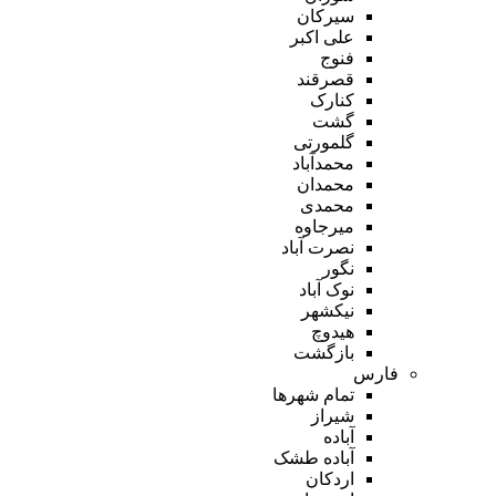
سیرکان
علی اکبر
فنوج
قصرقند
کنارک
گشت
گلمورتی
محمدآباد
محمدان
محمدی
میرجاوه
نصرت آباد
نگور
نوک آباد
نیکشهر
هیدوچ
بازگشت
فارس
تمام شهر‌ها
شیراز
آباده
آباده طشک
اردکان