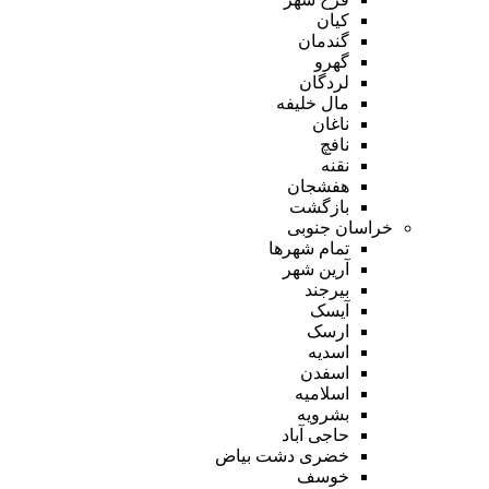
کیان
گندمان
گهرو
لردگان
مال خلیفه
ناغان
نافچ
نقنه
هفشجان
بازگشت
خراسان جنوبی
تمام شهر‌ها
آرین شهر
بیرجند
آیسک
ارسک
اسدیه
اسفدن
اسلامیه
بشرویه
حاجی آباد
خضری دشت بیاض
خوسف