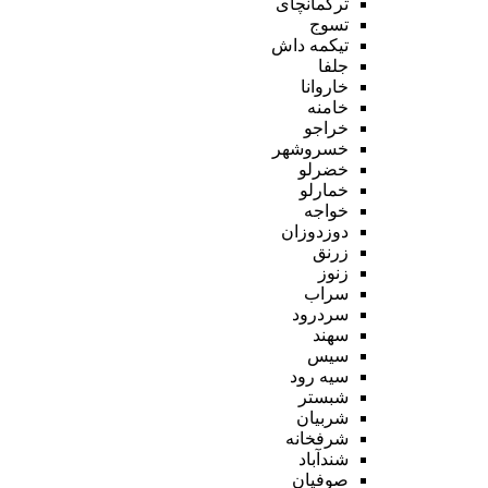
ترکمانچای
تسوج
تیکمه داش
جلفا
خاروانا
خامنه
خراجو
خسروشهر
خضرلو
خمارلو
خواجه
دوزدوزان
زرنق
زنوز
سراب
سردرود
سهند
سیس
سیه رود
شبستر
شربیان
شرفخانه
شندآباد
صوفیان