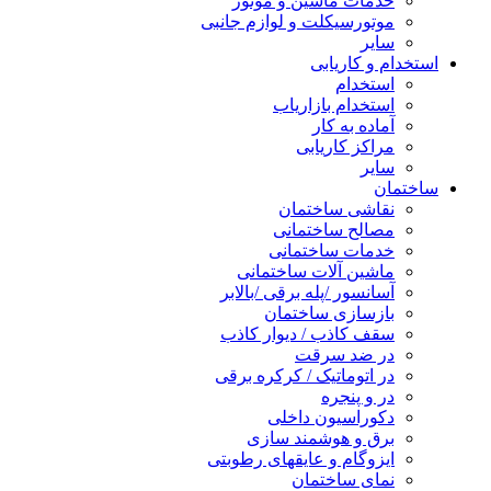
خدمات ماشین و موتور
موتورسیکلت و لوازم جانبی
سایر
تخدام و کاریابی
استخدام
استخدام بازاریاب
آماده به کار
مراکز کاریابی
سایر
ختمان
نقاشی ساختمان
مصالح ساختمانی
خدمات ساختمانی
ماشین آلات ساختمانی
آسانسور /پله برقی /بالابر
بازسازی ساختمان
سقف کاذب / دیوار کاذب
در ضد سرقت
در اتوماتیک / کرکره برقی
در و پنجره
دکوراسیون داخلی
برق و هوشمند سازی
ایزوگام و عایقهای رطوبتی
نمای ساختمان