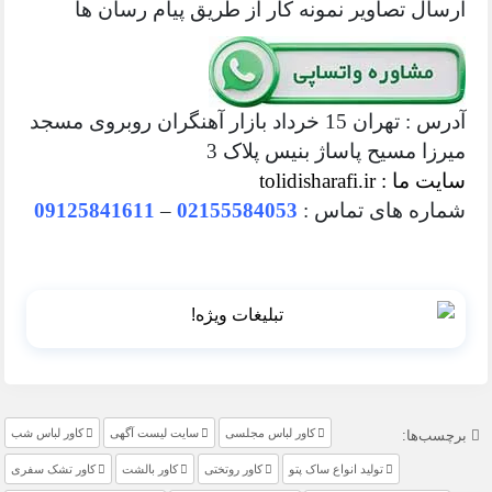
ارسال تصاویر نمونه کار از طریق پیام رسان ها
آدرس : تهران 15 خرداد بازار آهنگران روبروی مسجد
میرزا مسیح پاساژ بنیس پلاک 3
سایت ما : tolidisharafi.ir
شماره های تماس :
02155584053
–
09125841611
کاور لباس مجلسی
سایت لیست آگهی
کاور لباس شب
برچسب‌ها:
تولید انواع ساک پتو
کاور روتختی
کاور بالشت
کاور تشک سفری