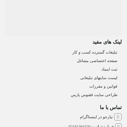
لینک های مفید
تبلیغات گسترده کسب و کار
صفحه اختصاصی مشاغل
ثبت اینماد
لیست سایتهای تبلیغاتی
قوانین و مقررات
طراحی سایت ققنوس پارس
تماس با ما
نیازجو در اینستاگرام
شماره تماس:
02191304320