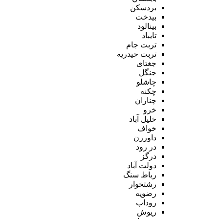
بردسکن
بیدخت
بینالود
تایباد
تربت جام
تربت حیدریه
جغتای
جنگل
چاشلو
چکنه
چناران
خرو
خلیل آباد
خواف
داورزن
در رود
درگز
دولت آباد
رباط سنگ
رشتخوار
رضویه
روداب
ریوش