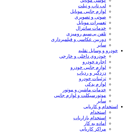
گوشی موبایل
لپ تاپ و تبلت
لوازم جانبی موبایل
صوتی و تصویری
تعمیرات موبایل
خدمات سانترال
تلفن بی‌سیم رومیزی
دوربین عکاسی و فیلمبرداری
سایر
خودرو و وسایل نقلیه
خودروی داخلی و خارجی
اجاره خودرو
لوازم جانبی خودرو
دزدگیر و ردیاب
تزئینات خودرو
لوازم یدکی
خدمات ماشین و موتور
موتورسیکلت و لوازم جانبی
سایر
استخدام و کاریابی
استخدام
استخدام بازاریاب
آماده به کار
مراکز کاریابی