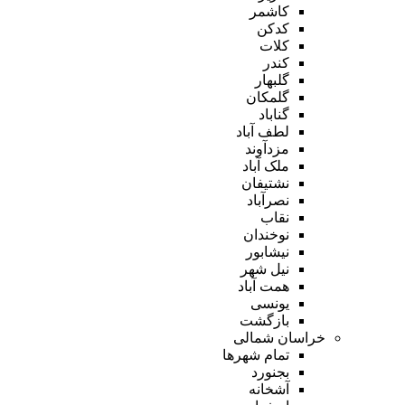
کاشمر
کدکن
کلات
کندر
گلبهار
گلمکان
گناباد
لطف آباد
مزدآوند
ملک آباد
نشتیفان
نصرآباد
نقاب
نوخندان
نیشابور
نیل شهر
همت آباد
یونسی
بازگشت
خراسان شمالی
تمام شهر‌ها
بجنورد
آشخانه