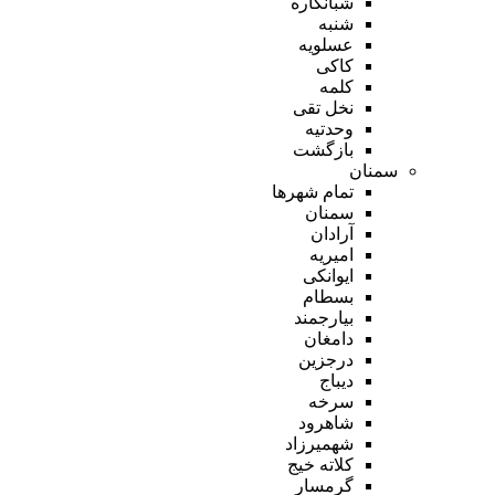
شبانکاره
شنبه
عسلویه
کاکی
کلمه
نخل تقی
وحدتیه
بازگشت
سمنان
تمام شهر‌ها
سمنان
آرادان
امیریه
ایوانکی
بسطام
بیارجمند
دامغان
درجزین
دیباج
سرخه
شاهرود
شهمیرزاد
کلاته خیج
گرمسار