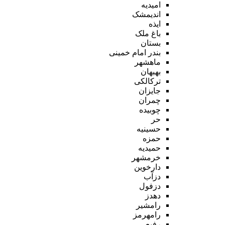
امیدیه
اندیمشک
ایذه
باغ ملک
بستان
بندر امام خمینی
ماهشهر
بهبهان
ترکالکی
جایزان
چمران
چوبیده
حر
حسینیه
حمزه
حمیدیه
خرمشهر
دارخوین
دزآب
دزفول
دهدز
رامشیر
رامهرمز
رفیع