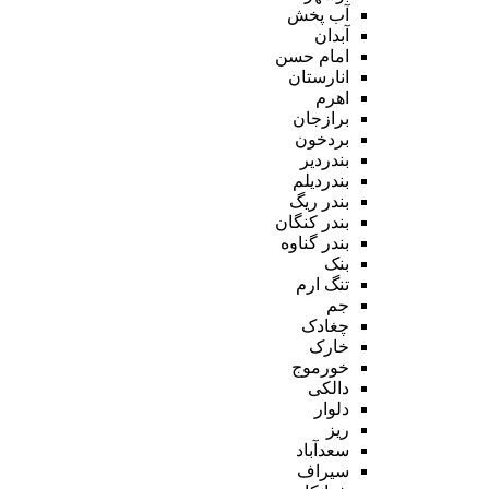
آب پخش
آبدان
امام حسن
انارستان
اهرم
برازجان
بردخون
بندردیر
بندردیلم
بندر ریگ
بندر کنگان
بندر گناوه
بنک
تنگ ارم
جم
چغادک
خارک
خورموج
دالکی
دلوار
ریز
سعدآباد
سیراف