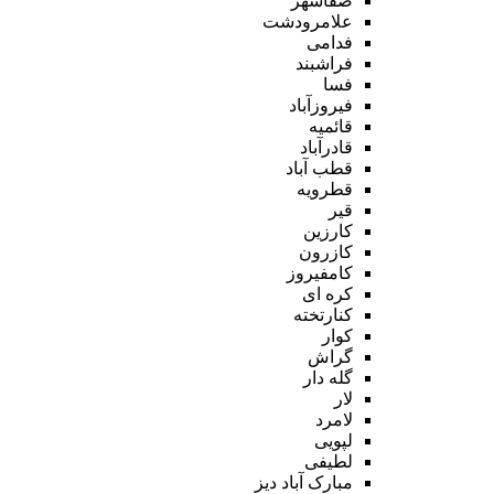
صفاشهر
علامرودشت
فدامی
فراشبند
فسا
فیروزآباد
قائمیه
قادرآباد
قطب آباد
قطرویه
قیر
کارزین
کازرون
کامفیروز
کره ای
کنارتخته
کوار
گراش
گله دار
لار
لامرد
لپویی
لطیفی
مبارک آباد دیز