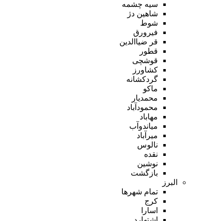
سیه چشمه
شاهین دژ
شوط
فیرورق
قر ضیاالدین
قطور
قوشچی
کشاورز
گردکشانه
ماکو
محمدیار
محمودآباد
مهاباد
میاندوآب
میرآباد
نالوس
نقده
نوشین
بازگشت
البرز
تمام شهر‌ها
کرج
اسارا
اشتهارد