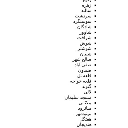
زهره
سالند
سردشت
سوسنگرد
شادگان
شاوور
شرافت
شوش
شوشتر
شیبان
صالح شهر
صفی آباد
صیدون
قلعه تل
قلعه خواجه
گتوند
لالی
مسجد سلیمان
ملاثانی
میانرود
مینوشهر
هفتگل
هندیجان