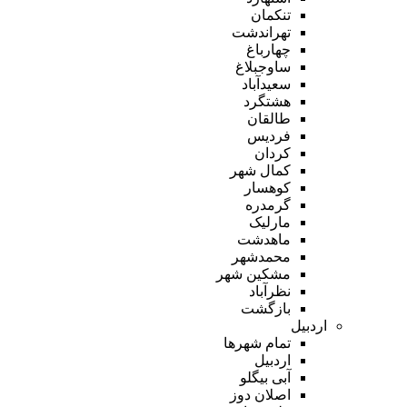
تنکمان
تهراندشت
چهارباغ
ساوجبلاغ
سعیدآباد
هشتگرد
طالقان
فردیس
کردان
کمال شهر
کوهسار
گرمدره
مارلیک
ماهدشت
محمدشهر
مشکین شهر
نظرآباد
بازگشت
اردبیل
تمام شهر‌ها
اردبیل
آبی بیگلو
اصلان دوز