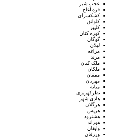
عجب شیر
قره آغاج
کشکسرای
کلوانق
کلیبر
کوزه کنان
گوگان
لیلان
مراغه
مرند
ملک کیان
ملکان
ممقان
مهربان
میانه
نظرکهریزی
هادی شهر
هرگلان
هریس
هشترود
هوراند
وایقان
ورزقان