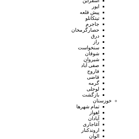
اسفراین
ایور
پیش قلعه
تیتکانلو
جاجرم
حصارگرمخان
درق
راز
سنخواست
شوقان
شیروان
صفی آباد
فاروج
قاضی
گرمه
لوجلی
بازگشت
خوزستان
تمام شهر‌ها
اهواز
آبادان
آغاجاری
اروندکنار
الوان