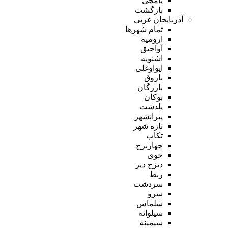
یامچی
بازگشت
آذربایجان غربی
تمام شهر‌ها
ارومیه
آواجیق
اشنویه
ایواوغلی
باروق
بازرگان
بوکان
پلدشت
پیرانشهر
تازه شهر
تکاب
چهاربرج
خوی
دیزج دیز
ربط
سردشت
سرو
سلماس
سیلوانه
سیمینه