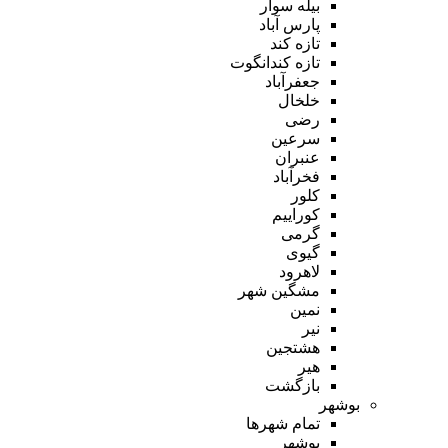
بیله سوار
پارس آباد
تازه کند
تازه کندانگوت
جعفرآباد
خلخال
رضی
سرعین
عنبران
فخرآباد
کلور
کوراییم
گرمی
گیوی
لاهرود
مشگین شهر
نمین
نیر
هشتجین
هیر
بازگشت
بوشهر
تمام شهر‌ها
بوشهر