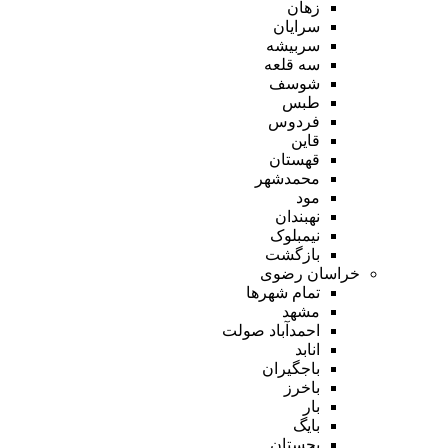
زهان
سرایان
سربیشه
سه قلعه
شوسف
طبس
فردوس
قاین
قهستان
محمدشهر
مود
نهبندان
نیمبلوک
بازگشت
خراسان رضوی
تمام شهر‌ها
مشهد
احمدآباد صولت
انابد
باجگیران
باخرز
بار
بایگ
بجستان