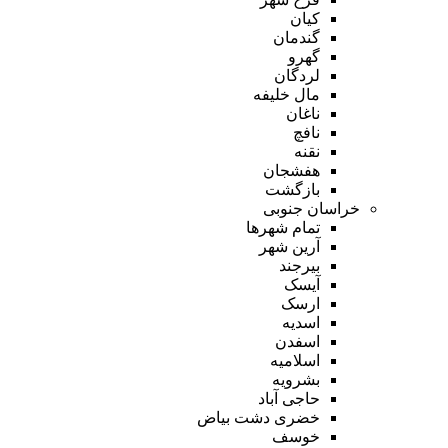
کیان
گندمان
گهرو
لردگان
مال خلیفه
ناغان
نافچ
نقنه
هفشجان
بازگشت
خراسان جنوبی
تمام شهر‌ها
آرین شهر
بیرجند
آیسک
ارسک
اسدیه
اسفدن
اسلامیه
بشرویه
حاجی آباد
خضری دشت بیاض
خوسف