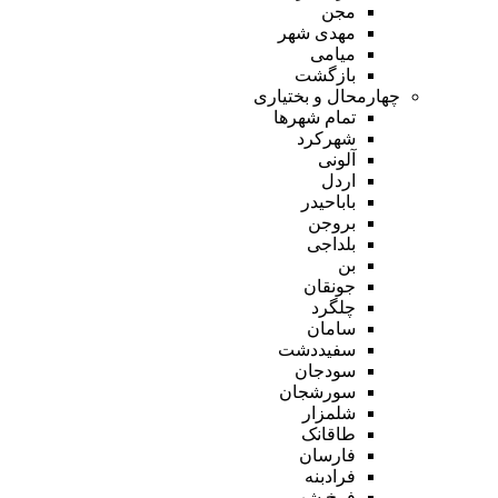
مجن
مهدی شهر
میامی
بازگشت
چهارمحال و بختیاری
تمام شهر‌ها
شهرکرد
آلونی
اردل
باباحیدر
بروجن
بلداجی
بن
جونقان
چلگرد
سامان
سفیددشت
سودجان
سورشجان
شلمزار
طاقانک
فارسان
فرادبنه
فرخ شهر