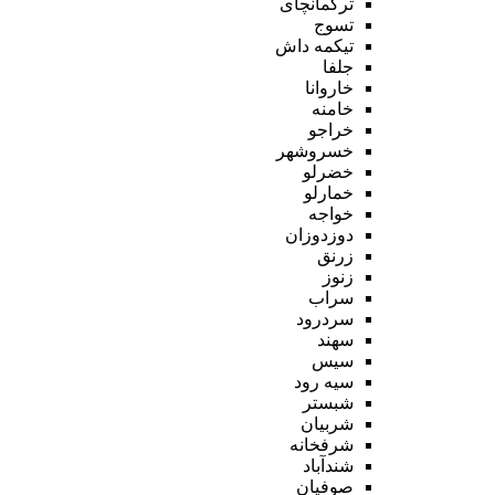
ترکمانچای
تسوج
تیکمه داش
جلفا
خاروانا
خامنه
خراجو
خسروشهر
خضرلو
خمارلو
خواجه
دوزدوزان
زرنق
زنوز
سراب
سردرود
سهند
سیس
سیه رود
شبستر
شربیان
شرفخانه
شندآباد
صوفیان