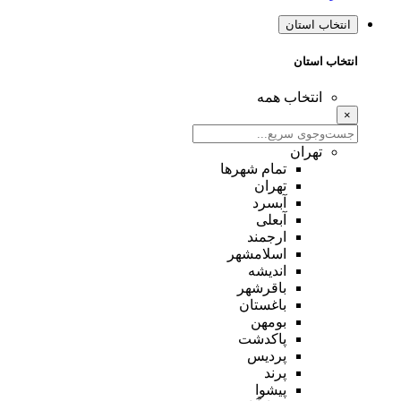
انتخاب استان
انتخاب استان
انتخاب همه
×
تهران
تمام شهر‌ها
تهران
آبسرد
آبعلی
ارجمند
اسلامشهر
اندیشه
باقرشهر
باغستان
بومهن
پاکدشت
پردیس
پرند
پیشوا