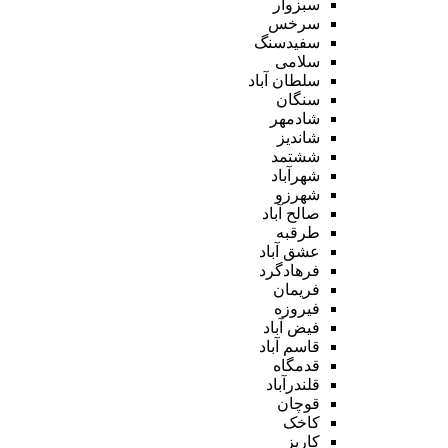
سبزوار
سرخس
سفیدسنگ
سلامی
سلطان آباد
سنگان
شادمهر
شاندیز
ششتمد
شهرآباد
شهرزو
صالح آباد
طرقبه
عشق آباد
فرهادگرد
فریمان
فیروزه
فیض آباد
قاسم آباد
قدمگاه
قلندرآباد
قوچان
کاخک
کاریز