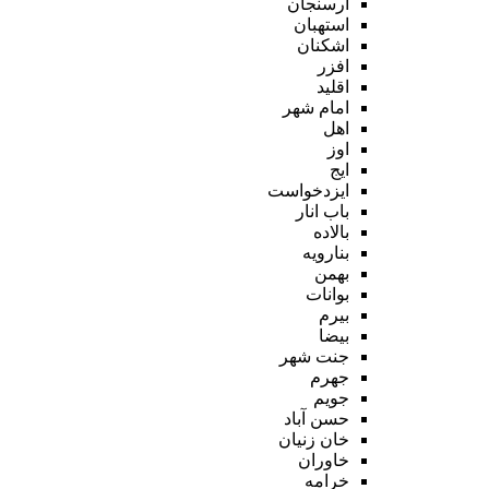
ارسنجان
استهبان
اشکنان
افزر
اقلید
امام شهر
اهل
اوز
ایج
ایزدخواست
باب انار
بالاده
بنارویه
بهمن
بوانات
بیرم
بیضا
جنت شهر
جهرم
جویم
حسن آباد
خان زنیان
خاوران
خرامه