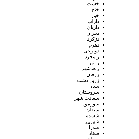
خشت
خنج
خور
داراب
داریان
دبیران
دژکرد
دهرم
دوبرجی
رامجرد
رونیز
زاهدشهر
زرقان
زرین دشت
سده
سروستان
سعادت شهر
سورمق
سیدان
ششده
شهرپیر
صدرا
صغاد