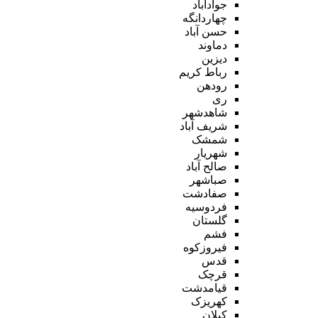
جوادآباد
چهاردانگه
حسن آباد
دماوند
دیزین
رباط کریم
رودهن
ری
شاهدشهر
شریف آباد
شمشک
شهریار
صالح آباد
صباشهر
صفادشت
فردوسیه
گلستان
فشم
فیروزکوه
قدس
قرچک
قیامدشت
کهریزک
کیلان