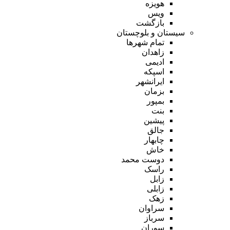
هویزه
ویس
بازگشت
سیستان و بلوچستان
تمام شهر‌ها
زاهدان
ادیمی
اسپکه
ایرانشهر
بزمان
بمپور
بنت
پیشین
جالق
چابهار
خاش
دوست محمد
راسک
زابل
زابلی
زهک
سراوان
سرباز
سوران