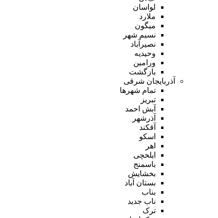
لواسان
ملارد
میگون
نسیم شهر
نصیرآباد
وحیدیه
ورامین
بازگشت
آذربایجان شرقی
تمام شهر‌ها
تبریز
آبش احمد
آذرشهر
آقکند
اسکو
اهر
ایلخچی
باسمنج
بخشایش
بستان آباد
بناب
ناب جدید
ترک