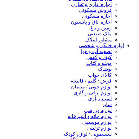
اجاره اداری و تجاری
فروش مسکونی
اجاره مسکونی
اجاره اتاق و پانسیون
زمین و باغ
ملک صنعتی
مشاور املاک
لوازم خانگی و شخصی
تصفیه آب و هوا
کیف و کفش
مجله و کتاب
پوشاک
کالای خواب
فرش / گلیم / قالیچه
لوازم چوبی / مبلمان
لوازم برقی و گازی
اسباب بازی
سایر
لوازم ورزشی
لوازم خانه و آشپزخانه
لوازم موسیقی
لوازم تزئینی
سیسمونی / لوازم کودک