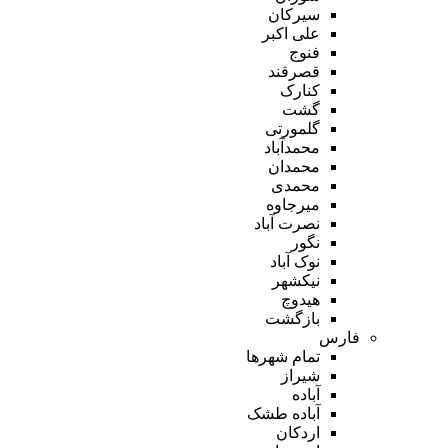
سیرکان
علی اکبر
فنوج
قصرقند
کنارک
گشت
گلمورتی
محمدآباد
محمدان
محمدی
میرجاوه
نصرت آباد
نگور
نوک آباد
نیکشهر
هیدوچ
بازگشت
فارس
تمام شهر‌ها
شیراز
آباده
آباده طشک
اردکان