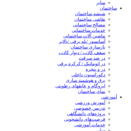
سایر
ساختمان
شیشه ساختمان
نقاشی ساختمان
مصالح ساختمانی
خدمات ساختمانی
ماشین آلات ساختمانی
آسانسور /پله برقی /بالابر
بازسازی ساختمان
سقف کاذب / دیوار کاذب
در ضد سرقت
در اتوماتیک / کرکره برقی
در و پنجره
دکوراسیون داخلی
برق و هوشمند سازی
ایزوگام و عایقهای رطوبتی
نمای ساختمان
آموزشی
آموزش ورزشی
تدریس خصوصی
پروژه‌های دانشگاهی
فرصت‌های دانشجویی
خدمات آموزشی
سایر