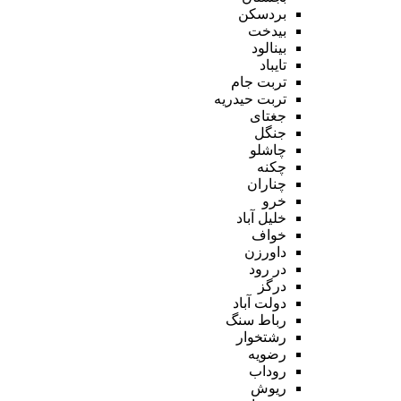
بردسکن
بیدخت
بینالود
تایباد
تربت جام
تربت حیدریه
جغتای
جنگل
چاشلو
چکنه
چناران
خرو
خلیل آباد
خواف
داورزن
در رود
درگز
دولت آباد
رباط سنگ
رشتخوار
رضویه
روداب
ریوش