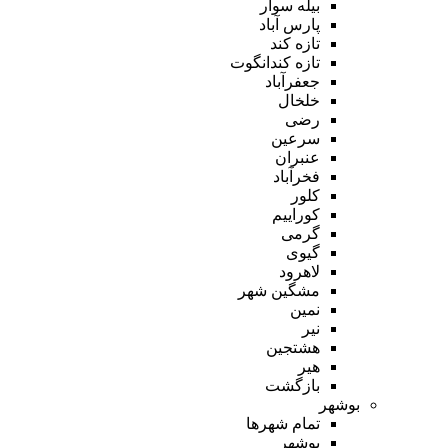
بیله سوار
پارس آباد
تازه کند
تازه کندانگوت
جعفرآباد
خلخال
رضی
سرعین
عنبران
فخرآباد
کلور
کوراییم
گرمی
گیوی
لاهرود
مشگین شهر
نمین
نیر
هشتجین
هیر
بازگشت
بوشهر
تمام شهر‌ها
بوشهر