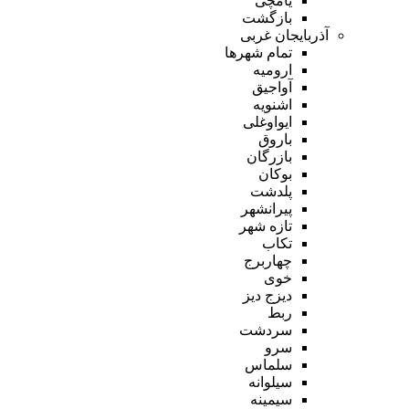
یامچی
بازگشت
آذربایجان غربی
تمام شهر‌ها
ارومیه
آواجیق
اشنویه
ایواوغلی
باروق
بازرگان
بوکان
پلدشت
پیرانشهر
تازه شهر
تکاب
چهاربرج
خوی
دیزج دیز
ربط
سردشت
سرو
سلماس
سیلوانه
سیمینه