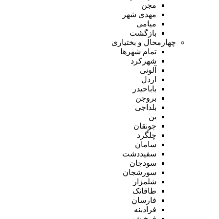
مجن
مهدی شهر
میامی
بازگشت
چهارمحال و بختیاری
تمام شهر‌ها
شهرکرد
آلونی
اردل
باباحیدر
بروجن
بلداجی
بن
جونقان
چلگرد
سامان
سفیددشت
سودجان
سورشجان
شلمزار
طاقانک
فارسان
فرادبنه
فرخ شهر