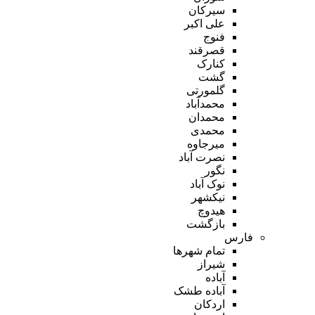
سیرکان
علی اکبر
فنوج
قصرقند
کنارک
گشت
گلمورتی
محمدآباد
محمدان
محمدی
میرجاوه
نصرت آباد
نگور
نوک آباد
نیکشهر
هیدوچ
بازگشت
فارس
تمام شهر‌ها
شیراز
آباده
آباده طشک
اردکان