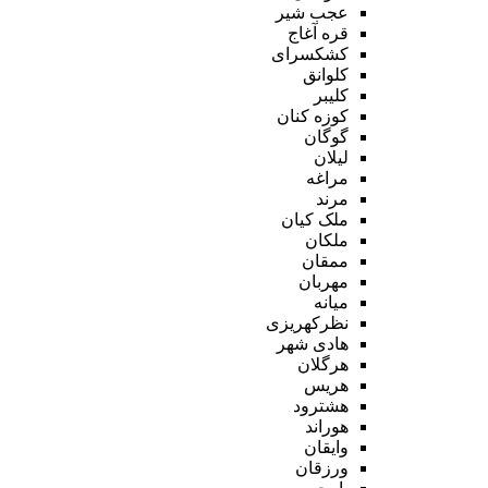
عجب شیر
قره آغاج
کشکسرای
کلوانق
کلیبر
کوزه کنان
گوگان
لیلان
مراغه
مرند
ملک کیان
ملکان
ممقان
مهربان
میانه
نظرکهریزی
هادی شهر
هرگلان
هریس
هشترود
هوراند
وایقان
ورزقان