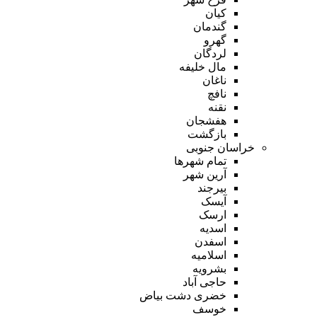
کیان
گندمان
گهرو
لردگان
مال خلیفه
ناغان
نافچ
نقنه
هفشجان
بازگشت
خراسان جنوبی
تمام شهر‌ها
آرین شهر
بیرجند
آیسک
ارسک
اسدیه
اسفدن
اسلامیه
بشرویه
حاجی آباد
خضری دشت بیاض
خوسف