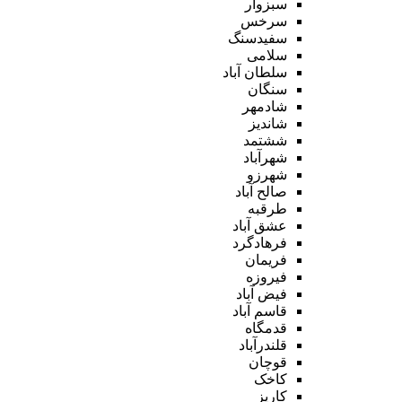
سبزوار
سرخس
سفیدسنگ
سلامی
سلطان آباد
سنگان
شادمهر
شاندیز
ششتمد
شهرآباد
شهرزو
صالح آباد
طرقبه
عشق آباد
فرهادگرد
فریمان
فیروزه
فیض آباد
قاسم آباد
قدمگاه
قلندرآباد
قوچان
کاخک
کاریز