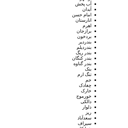
آب پخش
آبدان
امام حسن
انارستان
اهرم
برازجان
بردخون
بندردیر
بندردیلم
بندر ریگ
بندر کنگان
بندر گناوه
بنک
تنگ ارم
جم
چغادک
خارک
خورموج
دالکی
دلوار
ریز
سعدآباد
سیراف