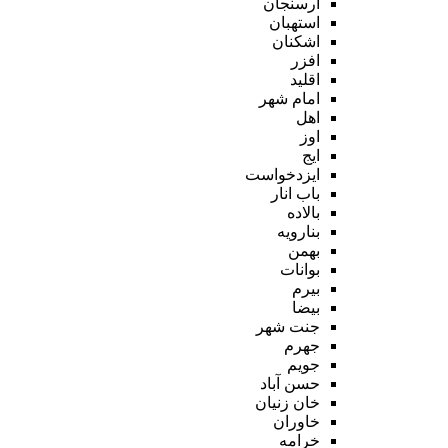
ارسنجان
استهبان
اشکنان
افزر
اقلید
امام شهر
اهل
اوز
ایج
ایزدخواست
باب انار
بالاده
بنارویه
بهمن
بوانات
بیرم
بیضا
جنت شهر
جهرم
جویم
حسن آباد
خان زنیان
خاوران
خرامه