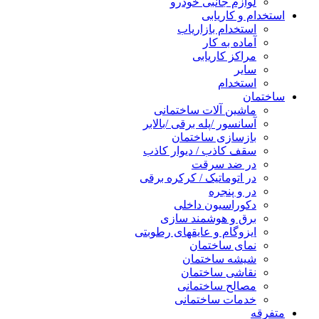
لوازم جانبی خودرو
استخدام و کاریابی
استخدام بازاریاب
آماده به کار
مراکز کاریابی
سایر
استخدام
ساختمان
ماشین آلات ساختمانی
آسانسور /پله برقی /بالابر
بازسازی ساختمان
سقف کاذب / دیوار کاذب
در ضد سرقت
در اتوماتیک / کرکره برقی
در و پنجره
دکوراسیون داخلی
برق و هوشمند سازی
ایزوگام و عایقهای رطوبتی
نمای ساختمان
شیشه ساختمان
نقاشی ساختمان
مصالح ساختمانی
خدمات ساختمانی
متفرقه