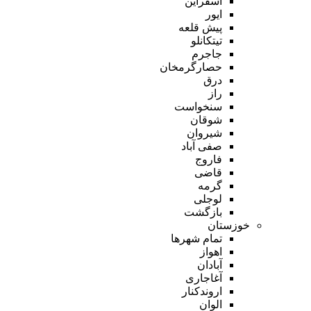
اسفراین
ایور
پیش قلعه
تیتکانلو
جاجرم
حصارگرمخان
درق
راز
سنخواست
شوقان
شیروان
صفی آباد
فاروج
قاضی
گرمه
لوجلی
بازگشت
خوزستان
تمام شهر‌ها
اهواز
آبادان
آغاجاری
اروندکنار
الوان