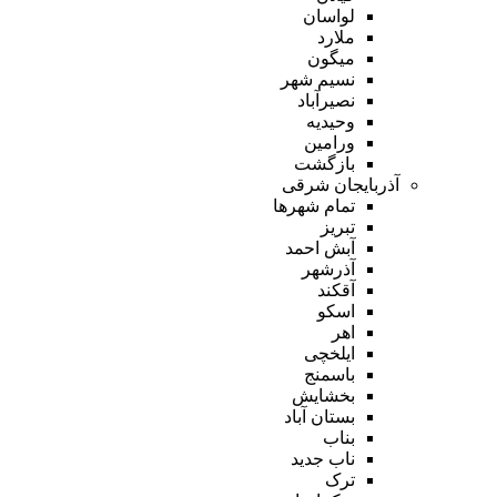
لواسان
ملارد
میگون
نسیم شهر
نصیرآباد
وحیدیه
ورامین
بازگشت
آذربایجان شرقی
تمام شهر‌ها
تبریز
آبش احمد
آذرشهر
آقکند
اسکو
اهر
ایلخچی
باسمنج
بخشایش
بستان آباد
بناب
ناب جدید
ترک