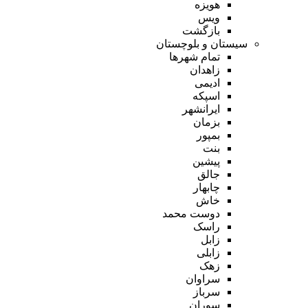
هویزه
ویس
بازگشت
سیستان و بلوچستان
تمام شهر‌ها
زاهدان
ادیمی
اسپکه
ایرانشهر
بزمان
بمپور
بنت
پیشین
جالق
چابهار
خاش
دوست محمد
راسک
زابل
زابلی
زهک
سراوان
سرباز
سوران