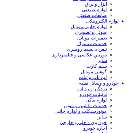
ابزار و یراق
لوازم صنعتی
ضایعات صنعتی
لوازم الکترونیکی
لوازم جانبی موبایل
صوتی و تصویری
تعمیرات موبایل
خدمات سانترال
تلفن بی‌سیم رومیزی
دوربین عکاسی و فیلمبرداری
سایر
سیم کارت
گوشی موبایل
لپ تاپ و تبلت
خودرو و وسایل نقلیه
دزدگیر و ردیاب
تزئینات خودرو
لوازم یدکی
خدمات ماشین و موتور
موتورسیکلت و لوازم جانبی
سایر
خودروی داخلی و خارجی
اجاره خودرو