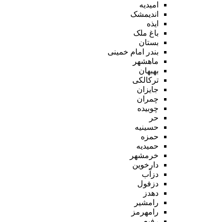
امیدیه
اندیمشک
ایذه
باغ ملک
بستان
بندر امام خمینی
ماهشهر
بهبهان
ترکالکی
جایزان
چمران
چوبیده
حر
حسینیه
حمزه
حمیدیه
خرمشهر
دارخوین
دزآب
دزفول
دهدز
رامشیر
رامهرمز
رفیع