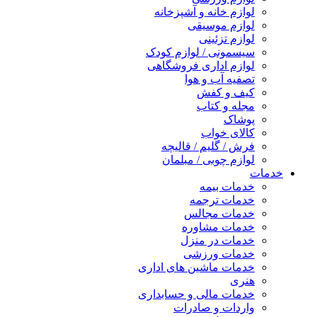
لوازم خانه و آشپزخانه
لوازم موسیقی
لوازم تزئینی
سیسمونی / لوازم کودک
لوازم اداری فروشگاهی
تصفیه آب و هوا
کیف و کفش
مجله و کتاب
پوشاک
کالای خواب
فرش / گلیم / قالیچه
لوازم چوبی / مبلمان
خدمات
خدمات بیمه
خدمات ترجمه
خدمات مجالس
خدمات مشاوره
خدمات در منزل
خدمات ورزشی
خدمات ماشین های اداری
هنری
خدمات مالی و حسابداری
واردات و صادرات