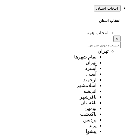
انتخاب استان
انتخاب استان
انتخاب همه
×
تهران
تمام شهر‌ها
تهران
آبسرد
آبعلی
ارجمند
اسلامشهر
اندیشه
باقرشهر
باغستان
بومهن
پاکدشت
پردیس
پرند
پیشوا