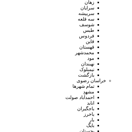
زهان
سرایان
سربیشه
سه قلعه
شوسف
طبس
فردوس
قاین
قهستان
محمدشهر
مود
نهبندان
نیمبلوک
بازگشت
خراسان رضوی
تمام شهر‌ها
مشهد
احمدآباد صولت
انابد
باجگیران
باخرز
بار
بایگ
بجستان