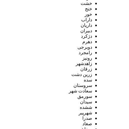
خشت
خنج
خور
داراب
داریان
دبیران
دژکرد
دهرم
دوبرجی
رامجرد
رونیز
زاهدشهر
زرقان
زرین دشت
سده
سروستان
سعادت شهر
سورمق
سیدان
ششده
شهرپیر
صدرا
صغاد