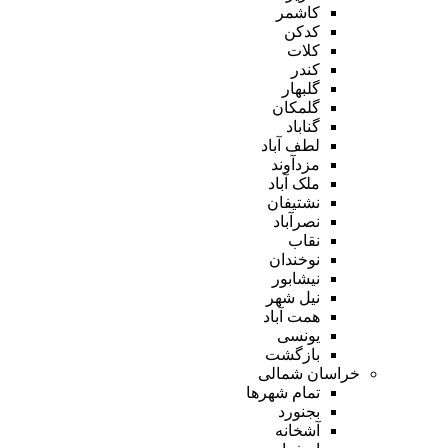
کاشمر
کدکن
کلات
کندر
گلبهار
گلمکان
گناباد
لطف آباد
مزدآوند
ملک آباد
نشتیفان
نصرآباد
نقاب
نوخندان
نیشابور
نیل شهر
همت آباد
یونسی
بازگشت
خراسان شمالی
تمام شهر‌ها
بجنورد
آشخانه