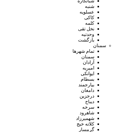
شبانکاره
شنبه
عسلویه
کاکی
کلمه
نخل تقی
وحدتیه
بازگشت
سمنان
تمام شهر‌ها
سمنان
آرادان
امیریه
ایوانکی
بسطام
بیارجمند
دامغان
درجزین
دیباج
سرخه
شاهرود
شهمیرزاد
کلاته خیج
گرمسار