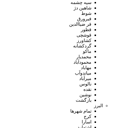
سیه چشمه
شاهین دژ
شوط
فیرورق
قر ضیاالدین
قطور
قوشچی
کشاورز
گردکشانه
ماکو
محمدیار
محمودآباد
مهاباد
میاندوآب
میرآباد
نالوس
نقده
نوشین
بازگشت
البرز
تمام شهر‌ها
کرج
اسارا
اشتهارد