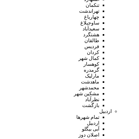
تنکمان
تهراندشت
چهارباغ
ساوجبلاغ
سعیدآباد
هشتگرد
طالقان
فردیس
کردان
کمال شهر
کوهسار
گرمدره
مارلیک
ماهدشت
محمدشهر
مشکین شهر
نظرآباد
بازگشت
اردبیل
تمام شهر‌ها
اردبیل
آبی بیگلو
اصلان دوز