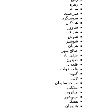
زهره
سالند
سردشت
سوسنگرد
شادگان
شاوور
شرافت
شوش
شوشتر
شیبان
صالح شهر
صفی آباد
صیدون
قلعه تل
قلعه خواجه
گتوند
لالی
مسجد سلیمان
ملاثانی
میانرود
مینوشهر
هفتگل
هندیجان