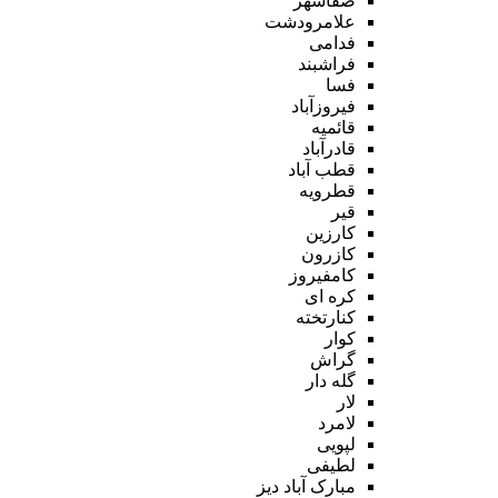
صفاشهر
علامرودشت
فدامی
فراشبند
فسا
فیروزآباد
قائمیه
قادرآباد
قطب آباد
قطرویه
قیر
کارزین
کازرون
کامفیروز
کره ای
کنارتخته
کوار
گراش
گله دار
لار
لامرد
لپویی
لطیفی
مبارک آباد دیز