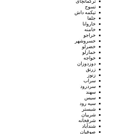
ترکمانچای
تسوج
تیکمه داش
جلفا
خاروانا
خامنه
خراجو
خسروشهر
خضرلو
خمارلو
خواجه
دوزدوزان
زرنق
زنوز
سراب
سردرود
سهند
سیس
سیه رود
شبستر
شربیان
شرفخانه
شندآباد
صوفیان