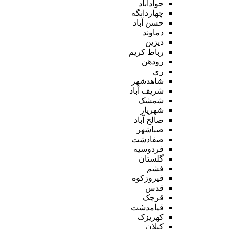
جوادآباد
چهاردانگه
حسن آباد
دماوند
دیزین
رباط کریم
رودهن
ری
شاهدشهر
شریف آباد
شمشک
شهریار
صالح آباد
صباشهر
صفادشت
فردوسیه
گلستان
فشم
فیروزکوه
قدس
قرچک
قیامدشت
کهریزک
کیلان