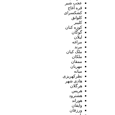
عجب شیر
قره آغاج
کشکسرای
کلوانق
کلیبر
کوزه کنان
گوگان
لیلان
مراغه
مرند
ملک کیان
ملکان
ممقان
مهربان
میانه
نظرکهریزی
هادی شهر
هرگلان
هریس
هشترود
هوراند
وایقان
ورزقان