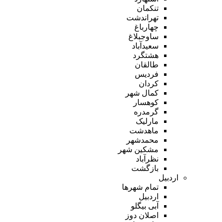
تنکمان
تهراندشت
چهارباغ
ساوجبلاغ
سعیدآباد
هشتگرد
طالقان
فردیس
کردان
کمال شهر
کوهسار
گرمدره
مارلیک
ماهدشت
محمدشهر
مشکین شهر
نظرآباد
بازگشت
اردبیل
تمام شهر‌ها
اردبیل
آبی بیگلو
اصلان دوز