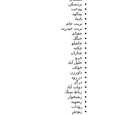
بردسکن
بیدخت
بینالود
تایباد
تربت جام
تربت حیدریه
جغتای
جنگل
چاشلو
چکنه
چناران
خرو
خلیل آباد
خواف
داورزن
در رود
درگز
دولت آباد
رباط سنگ
رشتخوار
رضویه
روداب
ریوش