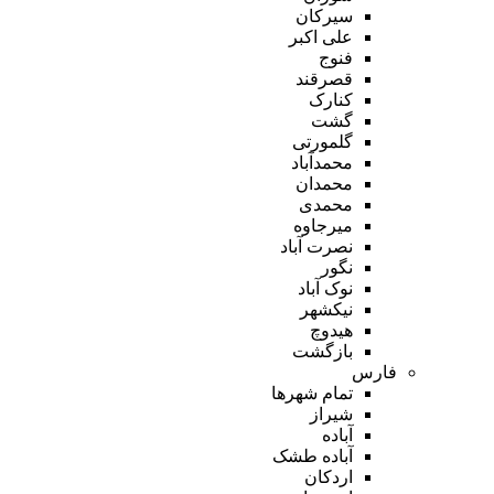
سیرکان
علی اکبر
فنوج
قصرقند
کنارک
گشت
گلمورتی
محمدآباد
محمدان
محمدی
میرجاوه
نصرت آباد
نگور
نوک آباد
نیکشهر
هیدوچ
بازگشت
فارس
تمام شهر‌ها
شیراز
آباده
آباده طشک
اردکان