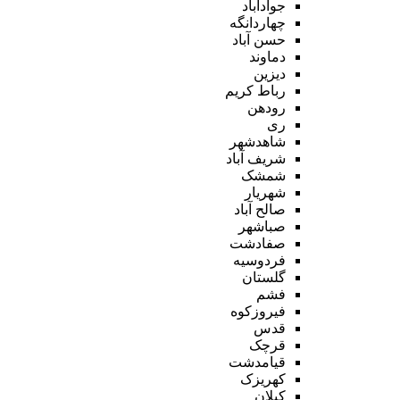
جوادآباد
چهاردانگه
حسن آباد
دماوند
دیزین
رباط کریم
رودهن
ری
شاهدشهر
شریف آباد
شمشک
شهریار
صالح آباد
صباشهر
صفادشت
فردوسیه
گلستان
فشم
فیروزکوه
قدس
قرچک
قیامدشت
کهریزک
کیلان