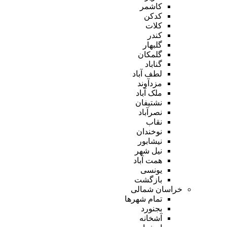
کاشمر
کدکن
کلات
کندر
گلبهار
گلمکان
گناباد
لطف آباد
مزدآوند
ملک آباد
نشتیفان
نصرآباد
نقاب
نوخندان
نیشابور
نیل شهر
همت آباد
یونسی
بازگشت
خراسان شمالی
تمام شهر‌ها
بجنورد
آشخانه