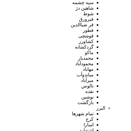
سیه چشمه
شاهین دژ
شوط
فیرورق
قر ضیاالدین
قطور
قوشچی
کشاورز
گردکشانه
ماکو
محمدیار
محمودآباد
مهاباد
میاندوآب
میرآباد
نالوس
نقده
نوشین
بازگشت
البرز
تمام شهر‌ها
کرج
اسارا
اشتهارد