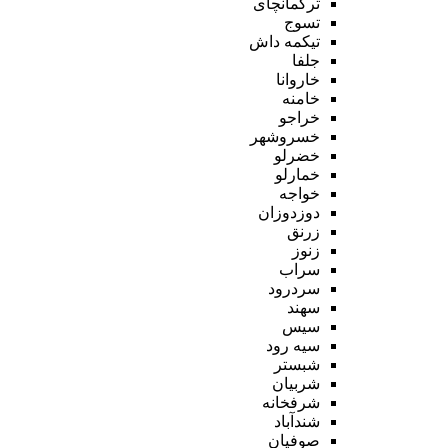
ترکمانچای
تسوج
تیکمه داش
جلفا
خاروانا
خامنه
خراجو
خسروشهر
خضرلو
خمارلو
خواجه
دوزدوزان
زرنق
زنوز
سراب
سردرود
سهند
سیس
سیه رود
شبستر
شربیان
شرفخانه
شندآباد
صوفیان