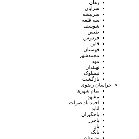
زهان
سرایان
سربیشه
سه قلعه
شوسف
طبس
فردوس
قاین
قهستان
محمدشهر
مود
نهبندان
نیمبلوک
بازگشت
خراسان رضوی
تمام شهر‌ها
مشهد
احمدآباد صولت
انابد
باجگیران
باخرز
بار
بایگ
بجستان