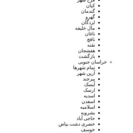
کیان
گندمان
گهرو
لردگان
مال خلیفه
ناغان
نافچ
نقنه
هفشجان
بازگشت
خراسان جنوبی
تمام شهر‌ها
آرین شهر
بیرجند
آیسک
ارسک
اسدیه
اسفدن
اسلامیه
بشرویه
حاجی آباد
خضری دشت بیاض
خوسف