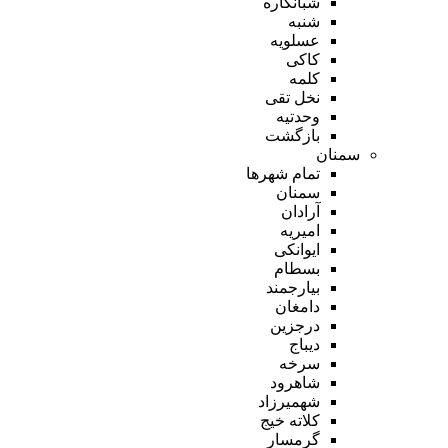
شبانکاره
شنبه
عسلویه
کاکی
کلمه
نخل تقی
وحدتیه
بازگشت
سمنان
تمام شهر‌ها
سمنان
آرادان
امیریه
ایوانکی
بسطام
بیارجمند
دامغان
درجزین
دیباج
سرخه
شاهرود
شهمیرزاد
کلاته خیج
گرمسار