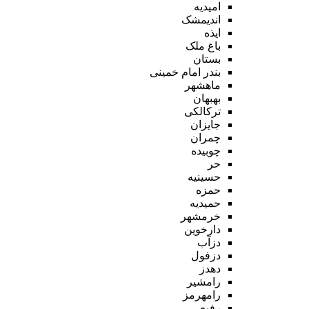
امیدیه
اندیمشک
ایذه
باغ ملک
بستان
بندر امام خمینی
ماهشهر
بهبهان
ترکالکی
جایزان
چمران
چوبیده
حر
حسینیه
حمزه
حمیدیه
خرمشهر
دارخوین
دزآب
دزفول
دهدز
رامشیر
رامهرمز
رفیع