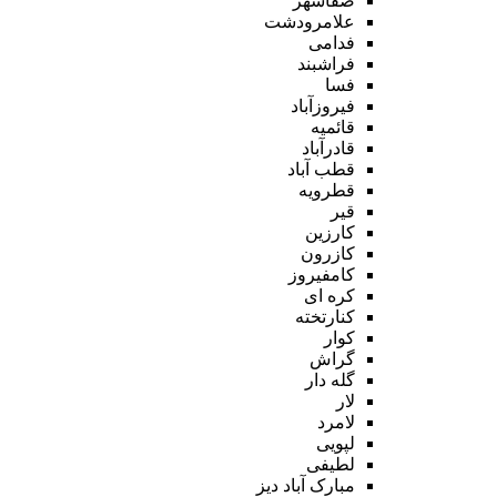
صفاشهر
علامرودشت
فدامی
فراشبند
فسا
فیروزآباد
قائمیه
قادرآباد
قطب آباد
قطرویه
قیر
کارزین
کازرون
کامفیروز
کره ای
کنارتخته
کوار
گراش
گله دار
لار
لامرد
لپویی
لطیفی
مبارک آباد دیز