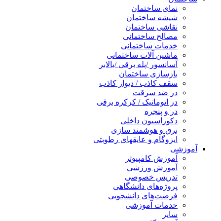
نمای ساختمان
شیشه ساختمان
نقاشی ساختمان
مصالح ساختمانی
خدمات ساختمانی
ماشین آلات ساختمانی
آسانسور /پله برقی /بالابر
بازسازی ساختمان
سقف کاذب / دیوار کاذب
در ضد سرقت
در اتوماتیک / کرکره برقی
در و پنجره
دکوراسیون داخلی
برق و هوشمند سازی
ایزوگام و عایقهای رطوبتی
آموزشی
آموزش کامپیوتر
آموزش ورزشی
تدریس خصوصی
پروژه‌های دانشگاهی
فرصت‌های دانشجویی
خدمات آموزشی
سایر