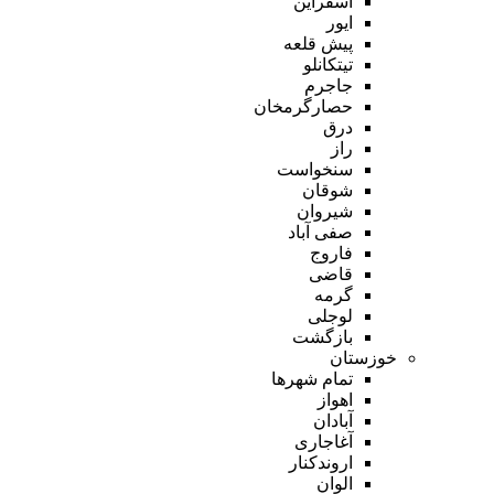
اسفراین
ایور
پیش قلعه
تیتکانلو
جاجرم
حصارگرمخان
درق
راز
سنخواست
شوقان
شیروان
صفی آباد
فاروج
قاضی
گرمه
لوجلی
بازگشت
خوزستان
تمام شهر‌ها
اهواز
آبادان
آغاجاری
اروندکنار
الوان