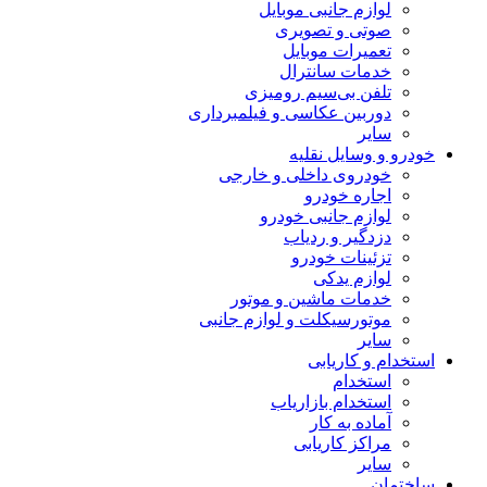
لوازم جانبی موبایل
صوتی و تصویری
تعمیرات موبایل
خدمات سانترال
تلفن بی‌سیم رومیزی
دوربین عکاسی و فیلمبرداری
سایر
خودرو و وسایل نقلیه
خودروی داخلی و خارجی
اجاره خودرو
لوازم جانبی خودرو
دزدگیر و ردیاب
تزئینات خودرو
لوازم یدکی
خدمات ماشین و موتور
موتورسیکلت و لوازم جانبی
سایر
استخدام و کاریابی
استخدام
استخدام بازاریاب
آماده به کار
مراکز کاریابی
سایر
ساختمان