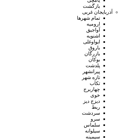
یامچی
بازگشت
آذربایجان غربی
تمام شهر‌ها
ارومیه
آواجیق
اشنویه
ایواوغلی
باروق
بازرگان
بوکان
پلدشت
پیرانشهر
تازه شهر
تکاب
چهاربرج
خوی
دیزج دیز
ربط
سردشت
سرو
سلماس
سیلوانه
سیمینه