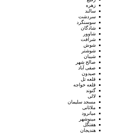
زهره
سالند
سردشت
سوسنگرد
شادگان
شاوور
شرافت
شوش
شوشتر
شیبان
صالح شهر
صفی آباد
صیدون
قلعه تل
قلعه خواجه
گتوند
لالی
مسجد سلیمان
ملاثانی
میانرود
مینوشهر
هفتگل
هندیجان