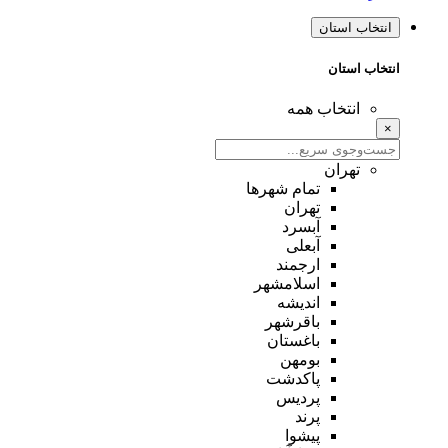
انتخاب استان
انتخاب استان
انتخاب همه
×
تهران
تمام شهر‌ها
تهران
آبسرد
آبعلی
ارجمند
اسلامشهر
اندیشه
باقرشهر
باغستان
بومهن
پاکدشت
پردیس
پرند
پیشوا