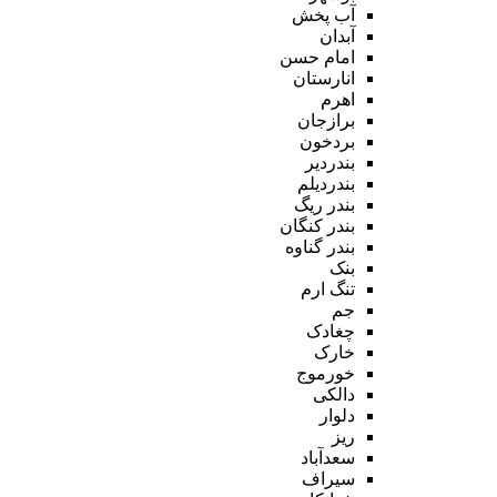
آب پخش
آبدان
امام حسن
انارستان
اهرم
برازجان
بردخون
بندردیر
بندردیلم
بندر ریگ
بندر کنگان
بندر گناوه
بنک
تنگ ارم
جم
چغادک
خارک
خورموج
دالکی
دلوار
ریز
سعدآباد
سیراف