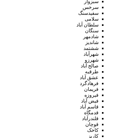
سبزوار
سرخس
سفیدسنگ
سلامی
سلطان آباد
سنگان
شادمهر
شاندیز
ششتمد
شهرآباد
شهرزو
صالح آباد
طرقبه
عشق آباد
فرهادگرد
فریمان
فیروزه
فیض آباد
قاسم آباد
قدمگاه
قلندرآباد
قوچان
کاخک
کاریز