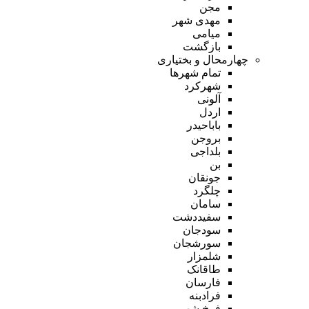
مجن
مهدی شهر
میامی
بازگشت
چهارمحال و بختیاری
تمام شهر‌ها
شهرکرد
آلونی
اردل
باباحیدر
بروجن
بلداجی
بن
جونقان
چلگرد
سامان
سفیددشت
سودجان
سورشجان
شلمزار
طاقانک
فارسان
فرادبنه
فرخ شهر