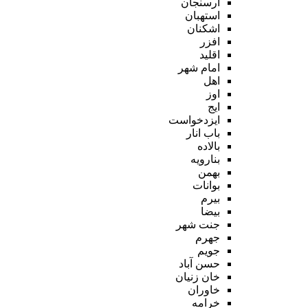
ارسنجان
استهبان
اشکنان
افزر
اقلید
امام شهر
اهل
اوز
ایج
ایزدخواست
باب انار
بالاده
بنارویه
بهمن
بوانات
بیرم
بیضا
جنت شهر
جهرم
جویم
حسن آباد
خان زنیان
خاوران
خرامه