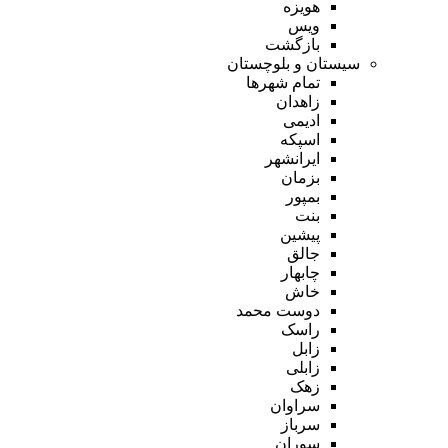
هویزه
ویس
بازگشت
سیستان و بلوچستان
تمام شهر‌ها
زاهدان
ادیمی
اسپکه
ایرانشهر
بزمان
بمپور
بنت
پیشین
جالق
چابهار
خاش
دوست محمد
راسک
زابل
زابلی
زهک
سراوان
سرباز
سوران