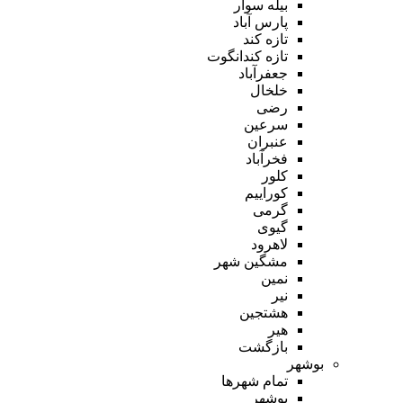
بیله سوار
پارس آباد
تازه کند
تازه کندانگوت
جعفرآباد
خلخال
رضی
سرعین
عنبران
فخرآباد
کلور
کوراییم
گرمی
گیوی
لاهرود
مشگین شهر
نمین
نیر
هشتجین
هیر
بازگشت
بوشهر
تمام شهر‌ها
بوشهر