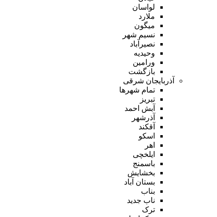
لواسان
ملارد
میگون
نسیم شهر
نصیرآباد
وحیدیه
ورامین
بازگشت
آذربایجان شرقی
تمام شهر‌ها
تبریز
آبش احمد
آذرشهر
آقکند
اسکو
اهر
ایلخچی
باسمنج
بخشایش
بستان آباد
بناب
ناب جدید
ترک