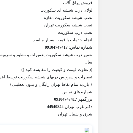
فروش یراق آلات
لولای درب شیشه ای سکوریت
نصب شیشه سکوریت مغازه
نصب شیشه سکوریت تهران
نصب درب سکوریت
انجام خدمات با قیمت بسیار مناسب
شماره تماس:
09104747417
تعمیر درب شیشه سکوریت,تعمیرات و تنظیم و سرویس ل
سال
(( تفاوت قیمت و کیفیت را مقایسه کنید ))
تعمیرات و سرویس دربهای شیشه سکوریت توسط افراد
{ بازدید تمام نقاط تهران رایگان و بدون تعطیلی}
شماره های تماس
بزرگمهر
09104747417
دفتر غرب تهران
44540842
شرق و شمال تهران