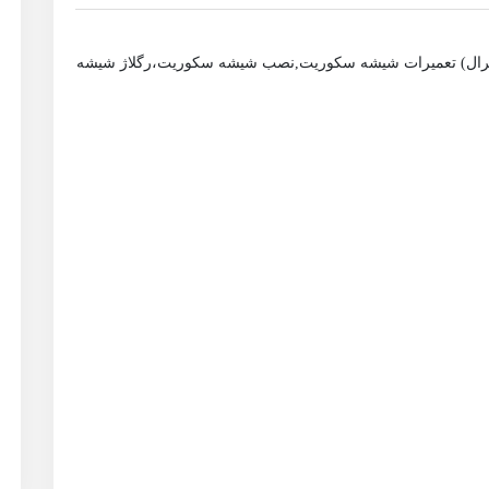
یرال) تعمیرات شیشه سکوریت,نصب شیشه سکوریت،رگلاژ شیشه