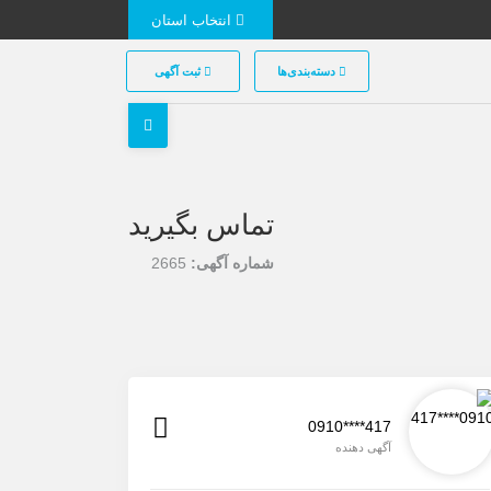
انتخاب استان
دسته‌بندی‌ها
ثبت آگهی
تماس بگیرید
شماره آگهی:
2665
0910****417
آگهی دهنده