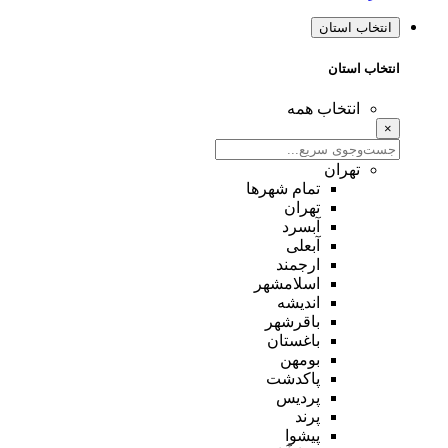
انتخاب استان
انتخاب استان
انتخاب همه
×
تهران
تمام شهر‌ها
تهران
آبسرد
آبعلی
ارجمند
اسلامشهر
اندیشه
باقرشهر
باغستان
بومهن
پاکدشت
پردیس
پرند
پیشوا