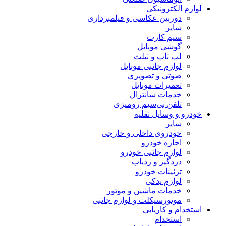
لوازم الکترونیکی
دوربین عکاسی و فیلمبرداری
سایر
سیم کارت
گوشی موبایل
لپ تاپ و تبلت
لوازم جانبی موبایل
صوتی و تصویری
تعمیرات موبایل
خدمات سانترال
تلفن بی‌سیم رومیزی
خودرو و وسایل نقلیه
سایر
خودروی داخلی و خارجی
اجاره خودرو
لوازم جانبی خودرو
دزدگیر و ردیاب
تزئینات خودرو
لوازم یدکی
خدمات ماشین و موتور
موتورسیکلت و لوازم جانبی
استخدام و کاریابی
استخدام