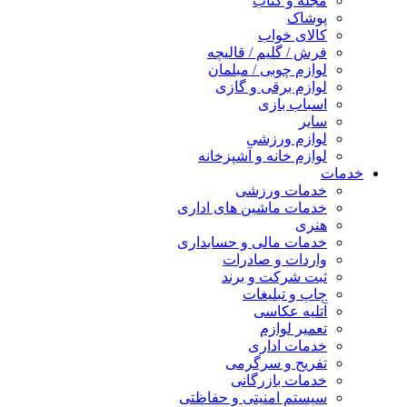
مجله و کتاب
پوشاک
کالای خواب
فرش / گلیم / قالیچه
لوازم چوبی / مبلمان
لوازم برقی و گازی
اسباب بازی
سایر
لوازم ورزشی
لوازم خانه و آشپزخانه
خدمات
خدمات ورزشی
خدمات ماشین های اداری
هنری
خدمات مالی و حسابداری
واردات و صادرات
ثبت شرکت و برند
چاپ و تبلیغات
آتلیه عکاسی
تعمیر لوازم
خدمات اداری
تفریح و سرگرمی
خدمات بازرگانی
سیستم امنیتی و حفاظتی