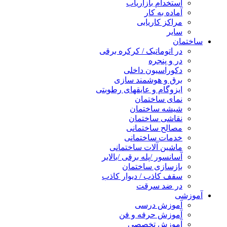
استخدام بازاریاب
آماده به کار
مراکز کاریابی
سایر
ساختمان
در اتوماتیک / کرکره برقی
در و پنجره
دکوراسیون داخلی
برق و هوشمند سازی
ایزوگام و عایقهای رطوبتی
نمای ساختمان
شیشه ساختمان
نقاشی ساختمان
مصالح ساختمانی
خدمات ساختمانی
ماشین آلات ساختمانی
آسانسور /پله برقی /بالابر
بازسازی ساختمان
سقف کاذب / دیوار کاذب
در ضد سرقت
آموزشی
آموزش درسی
آموزش حرفه و فن
آموزش تخصصی