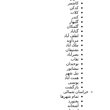
کاشمر
کدکن
کلات
کندر
گلبهار
گلمکان
گناباد
لطف آباد
مزدآوند
ملک آباد
نشتیفان
نصرآباد
نقاب
نوخندان
نیشابور
نیل شهر
همت آباد
یونسی
بازگشت
خراسان شمالی
تمام شهر‌ها
بجنورد
آشخانه