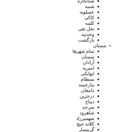
شبانکاره
شنبه
عسلویه
کاکی
کلمه
نخل تقی
وحدتیه
بازگشت
سمنان
تمام شهر‌ها
سمنان
آرادان
امیریه
ایوانکی
بسطام
بیارجمند
دامغان
درجزین
دیباج
سرخه
شاهرود
شهمیرزاد
کلاته خیج
گرمسار