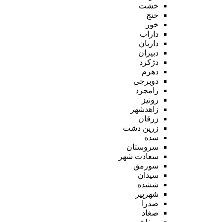
خشت
خنج
خور
داراب
داریان
دبیران
دژکرد
دهرم
دوبرجی
رامجرد
رونیز
زاهدشهر
زرقان
زرین دشت
سده
سروستان
سعادت شهر
سورمق
سیدان
ششده
شهرپیر
صدرا
صغاد