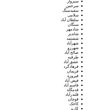
سبزوار
سرخس
سفیدسنگ
سلامی
سلطان آباد
سنگان
شادمهر
شاندیز
ششتمد
شهرآباد
شهرزو
صالح آباد
طرقبه
عشق آباد
فرهادگرد
فریمان
فیروزه
فیض آباد
قاسم آباد
قدمگاه
قلندرآباد
قوچان
کاخک
کاریز