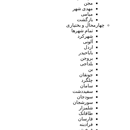
مجن
مهدی شهر
میامی
بازگشت
چهارمحال و بختیاری
تمام شهر‌ها
شهرکرد
آلونی
اردل
باباحیدر
بروجن
بلداجی
بن
جونقان
چلگرد
سامان
سفیددشت
سودجان
سورشجان
شلمزار
طاقانک
فارسان
فرادبنه
فرخ شهر