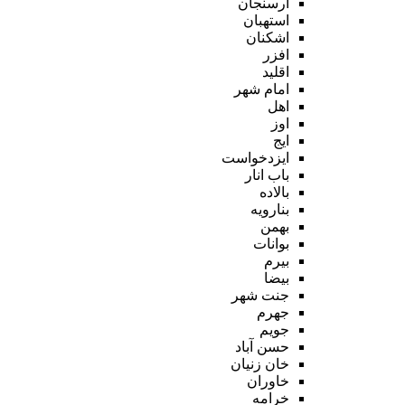
ارسنجان
استهبان
اشکنان
افزر
اقلید
امام شهر
اهل
اوز
ایج
ایزدخواست
باب انار
بالاده
بنارویه
بهمن
بوانات
بیرم
بیضا
جنت شهر
جهرم
جویم
حسن آباد
خان زنیان
خاوران
خرامه