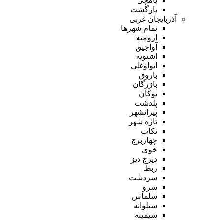
یامچی
بازگشت
آذربایجان غربی
تمام شهر‌ها
ارومیه
آواجیق
اشنویه
ایواوغلی
باروق
بازرگان
بوکان
پلدشت
پیرانشهر
تازه شهر
تکاب
چهاربرج
خوی
دیزج دیز
ربط
سردشت
سرو
سلماس
سیلوانه
سیمینه