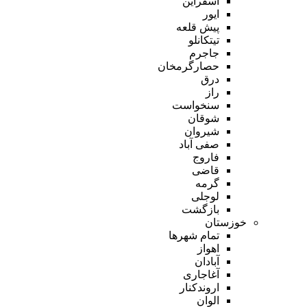
اسفراین
ایور
پیش قلعه
تیتکانلو
جاجرم
حصارگرمخان
درق
راز
سنخواست
شوقان
شیروان
صفی آباد
فاروج
قاضی
گرمه
لوجلی
بازگشت
خوزستان
تمام شهر‌ها
اهواز
آبادان
آغاجاری
اروندکنار
الوان