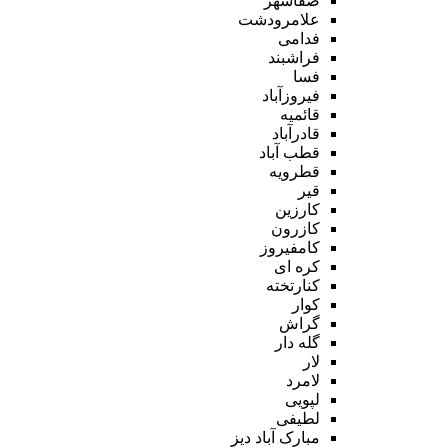
صفاشهر
علامرودشت
فدامی
فراشبند
فسا
فیروزآباد
قائمیه
قادرآباد
قطب آباد
قطرویه
قیر
کارزین
کازرون
کامفیروز
کره ای
کنارتخته
کوار
گراش
گله دار
لار
لامرد
لپویی
لطیفی
مبارک آباد دیز