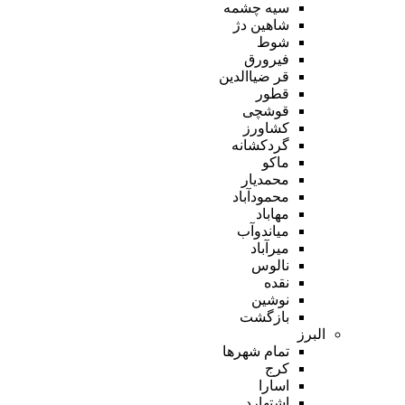
سیه چشمه
شاهین دژ
شوط
فیرورق
قر ضیاالدین
قطور
قوشچی
کشاورز
گردکشانه
ماکو
محمدیار
محمودآباد
مهاباد
میاندوآب
میرآباد
نالوس
نقده
نوشین
بازگشت
البرز
تمام شهر‌ها
کرج
اسارا
اشتهارد