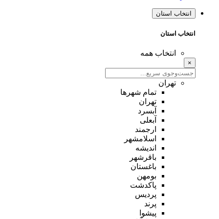
انتخاب استان
انتخاب استان
انتخاب همه
×
تهران
تمام شهر‌ها
تهران
آبسرد
آبعلی
ارجمند
اسلامشهر
اندیشه
باقرشهر
باغستان
بومهن
پاکدشت
پردیس
پرند
پیشوا