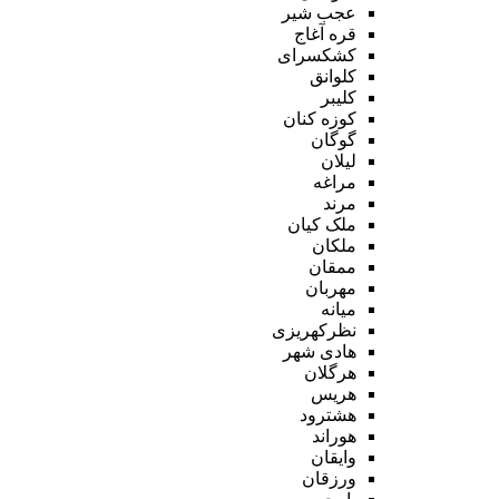
عجب شیر
قره آغاج
کشکسرای
کلوانق
کلیبر
کوزه کنان
گوگان
لیلان
مراغه
مرند
ملک کیان
ملکان
ممقان
مهربان
میانه
نظرکهریزی
هادی شهر
هرگلان
هریس
هشترود
هوراند
وایقان
ورزقان