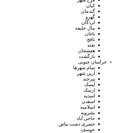
کیان
گندمان
گهرو
لردگان
مال خلیفه
ناغان
نافچ
نقنه
هفشجان
بازگشت
خراسان جنوبی
تمام شهر‌ها
آرین شهر
بیرجند
آیسک
ارسک
اسدیه
اسفدن
اسلامیه
بشرویه
حاجی آباد
خضری دشت بیاض
خوسف