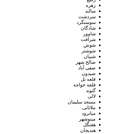
زهره
سالند
سردشت
سوسنگرد
شادگان
شاوور
شرافت
شوش
شوشتر
شیبان
صالح شهر
صفی آباد
صیدون
قلعه تل
قلعه خواجه
گتوند
لالی
مسجد سلیمان
ملاثانی
میانرود
مینوشهر
هفتگل
هندیجان