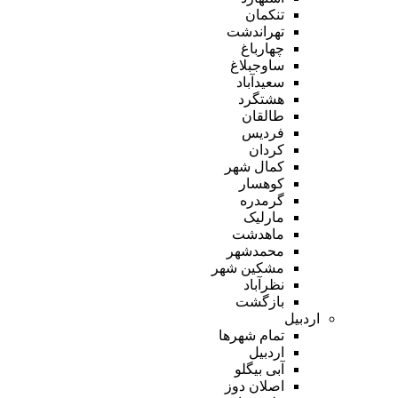
تنکمان
تهراندشت
چهارباغ
ساوجبلاغ
سعیدآباد
هشتگرد
طالقان
فردیس
کردان
کمال شهر
کوهسار
گرمدره
مارلیک
ماهدشت
محمدشهر
مشکین شهر
نظرآباد
بازگشت
اردبیل
تمام شهر‌ها
اردبیل
آبی بیگلو
اصلان دوز