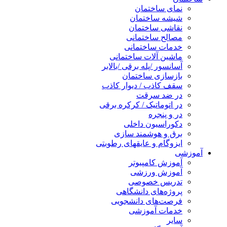
نمای ساختمان
شیشه ساختمان
نقاشی ساختمان
مصالح ساختمانی
خدمات ساختمانی
ماشین آلات ساختمانی
آسانسور /پله برقی /بالابر
بازسازی ساختمان
سقف کاذب / دیوار کاذب
در ضد سرقت
در اتوماتیک / کرکره برقی
در و پنجره
دکوراسیون داخلی
برق و هوشمند سازی
ایزوگام و عایقهای رطوبتی
آموزشی
آموزش کامپیوتر
آموزش ورزشی
تدریس خصوصی
پروژه‌های دانشگاهی
فرصت‌های دانشجویی
خدمات آموزشی
سایر