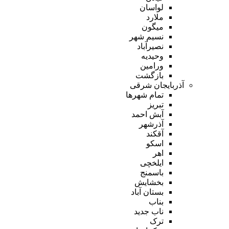
لواسان
ملارد
میگون
نسیم شهر
نصیرآباد
وحیدیه
ورامین
بازگشت
آذربایجان شرقی
تمام شهر‌ها
تبریز
آبش احمد
آذرشهر
آقکند
اسکو
اهر
ایلخچی
باسمنج
بخشایش
بستان آباد
بناب
ناب جدید
ترک