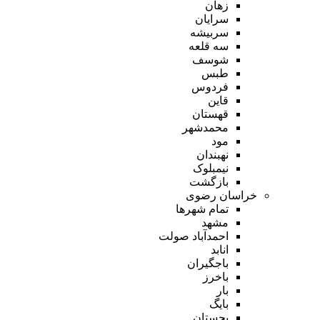
زهان
سرایان
سربیشه
سه قلعه
شوسف
طبس
فردوس
قاین
قهستان
محمدشهر
مود
نهبندان
نیمبلوک
بازگشت
خراسان رضوی
تمام شهر‌ها
مشهد
احمدآباد صولت
انابد
باجگیران
باخرز
بار
بایگ
بجستان