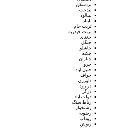
بردسکن
بیدخت
بینالود
تایباد
تربت جام
تربت حیدریه
جغتای
جنگل
چاشلو
چکنه
چناران
خرو
خلیل آباد
خواف
داورزن
در رود
درگز
دولت آباد
رباط سنگ
رشتخوار
رضویه
روداب
ریوش