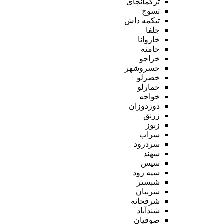
ترکمانچای
تسوج
تیکمه داش
جلفا
خاروانا
خامنه
خراجو
خسروشهر
خضرلو
خمارلو
خواجه
دوزدوزان
زرنق
زنوز
سراب
سردرود
سهند
سیس
سیه رود
شبستر
شربیان
شرفخانه
شندآباد
صوفیان