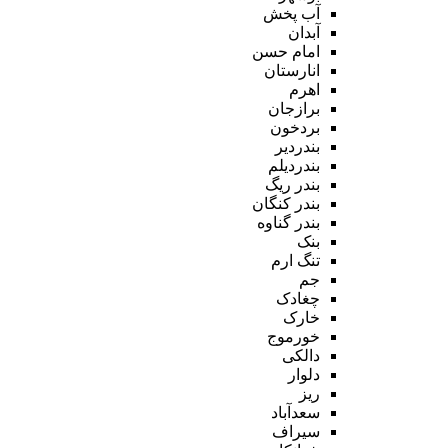
آب پخش
آبدان
امام حسن
انارستان
اهرم
برازجان
بردخون
بندردیر
بندردیلم
بندر ریگ
بندر کنگان
بندر گناوه
بنک
تنگ ارم
جم
چغادک
خارک
خورموج
دالکی
دلوار
ریز
سعدآباد
سیراف