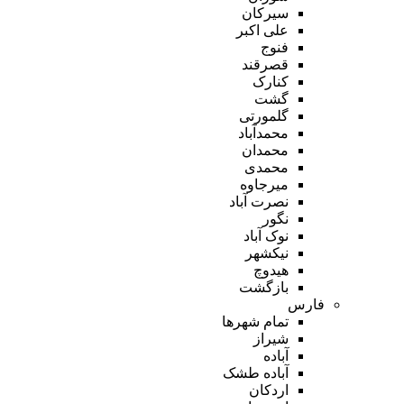
سیرکان
علی اکبر
فنوج
قصرقند
کنارک
گشت
گلمورتی
محمدآباد
محمدان
محمدی
میرجاوه
نصرت آباد
نگور
نوک آباد
نیکشهر
هیدوچ
بازگشت
فارس
تمام شهر‌ها
شیراز
آباده
آباده طشک
اردکان