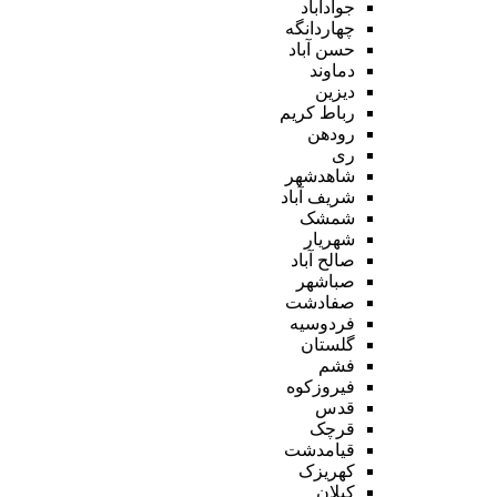
جوادآباد
چهاردانگه
حسن آباد
دماوند
دیزین
رباط کریم
رودهن
ری
شاهدشهر
شریف آباد
شمشک
شهریار
صالح آباد
صباشهر
صفادشت
فردوسیه
گلستان
فشم
فیروزکوه
قدس
قرچک
قیامدشت
کهریزک
کیلان