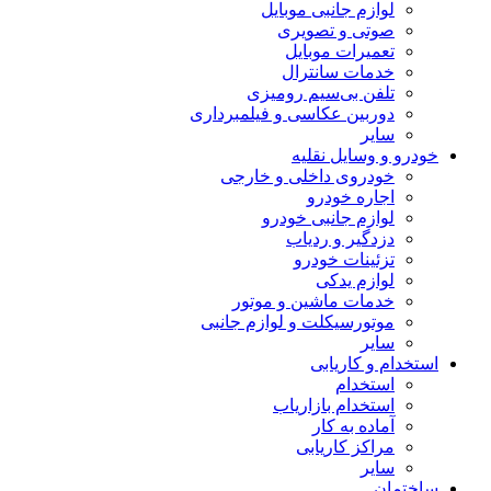
لوازم جانبی موبایل
صوتی و تصویری
تعمیرات موبایل
خدمات سانترال
تلفن بی‌سیم رومیزی
دوربین عکاسی و فیلمبرداری
سایر
خودرو و وسایل نقلیه
خودروی داخلی و خارجی
اجاره خودرو
لوازم جانبی خودرو
دزدگیر و ردیاب
تزئینات خودرو
لوازم یدکی
خدمات ماشین و موتور
موتورسیکلت و لوازم جانبی
سایر
استخدام و کاریابی
استخدام
استخدام بازاریاب
آماده به کار
مراکز کاریابی
سایر
ساختمان