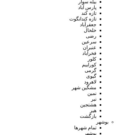
بیله سوار
پارس آباد
تازه کند
تازه کندانگوت
جعفرآباد
خلخال
رضی
سرعین
عنبران
فخرآباد
کلور
کوراییم
گرمی
گیوی
لاهرود
مشگین شهر
نمین
نیر
هشتجین
هیر
بازگشت
بوشهر
تمام شهر‌ها
بوشهر