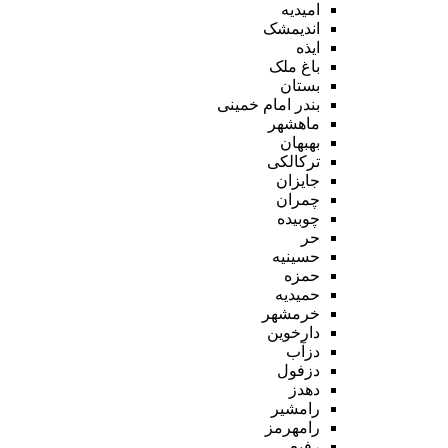
امیدیه
اندیمشک
ایذه
باغ ملک
بستان
بندر امام خمینی
ماهشهر
بهبهان
ترکالکی
جایزان
چمران
چوبیده
حر
حسینیه
حمزه
حمیدیه
خرمشهر
دارخوین
دزآب
دزفول
دهدز
رامشیر
رامهرمز
رفیع