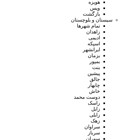
هویزه
ویس
بازگشت
سیستان و بلوچستان
تمام شهر‌ها
زاهدان
ادیمی
اسپکه
ایرانشهر
بزمان
بمپور
بنت
پیشین
جالق
چابهار
خاش
دوست محمد
راسک
زابل
زابلی
زهک
سراوان
سرباز
سوران