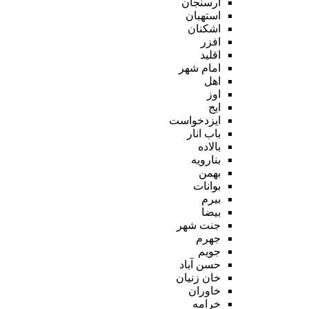
ارسنجان
استهبان
اشکنان
افزر
اقلید
امام شهر
اهل
اوز
ایج
ایزدخواست
باب انار
بالاده
بنارویه
بهمن
بوانات
بیرم
بیضا
جنت شهر
جهرم
جویم
حسن آباد
خان زنیان
خاوران
خرامه