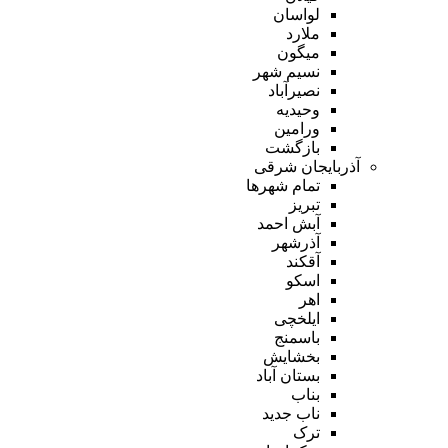
لواسان
ملارد
میگون
نسیم شهر
نصیرآباد
وحیدیه
ورامین
بازگشت
آذربایجان شرقی
تمام شهر‌ها
تبریز
آبش احمد
آذرشهر
آقکند
اسکو
اهر
ایلخچی
باسمنج
بخشایش
بستان آباد
بناب
ناب جدید
ترک