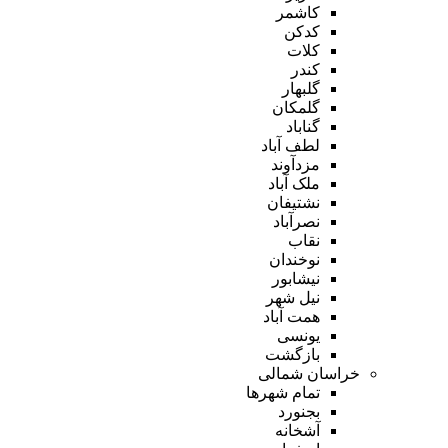
کاشمر
کدکن
کلات
کندر
گلبهار
گلمکان
گناباد
لطف آباد
مزدآوند
ملک آباد
نشتیفان
نصرآباد
نقاب
نوخندان
نیشابور
نیل شهر
همت آباد
یونسی
بازگشت
خراسان شمالی
تمام شهر‌ها
بجنورد
آشخانه