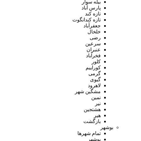
بیله سوار
پارس آباد
تازه کند
تازه کندانگوت
جعفرآباد
خلخال
رضی
سرعین
عنبران
فخرآباد
کلور
کوراییم
گرمی
گیوی
لاهرود
مشگین شهر
نمین
نیر
هشتجین
هیر
بازگشت
بوشهر
تمام شهر‌ها
بوشهر