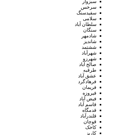
سبزوار
سرخس
سفیدسنگ
سلامی
سلطان آباد
سنگان
شادمهر
شاندیز
ششتمد
شهرآباد
شهرزو
صالح آباد
طرقبه
عشق آباد
فرهادگرد
فریمان
فیروزه
فیض آباد
قاسم آباد
قدمگاه
قلندرآباد
قوچان
کاخک
کاریز