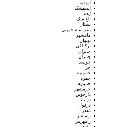
امیدیه
اندیمشک
ایذه
باغ ملک
بستان
بندر امام خمینی
ماهشهر
بهبهان
ترکالکی
جایزان
چمران
چوبیده
حر
حسینیه
حمزه
حمیدیه
خرمشهر
دارخوین
دزآب
دزفول
دهدز
رامشیر
رامهرمز
رفیع