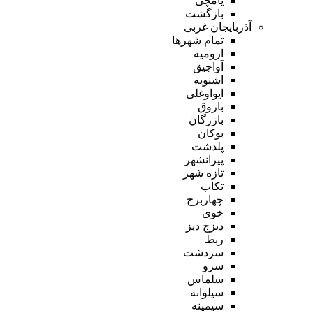
یامچی
بازگشت
آذربایجان غربی
تمام شهر‌ها
ارومیه
آواجیق
اشنویه
ایواوغلی
باروق
بازرگان
بوکان
پلدشت
پیرانشهر
تازه شهر
تکاب
چهاربرج
خوی
دیزج دیز
ربط
سردشت
سرو
سلماس
سیلوانه
سیمینه