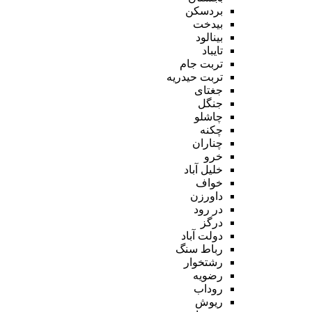
بردسکن
بیدخت
بینالود
تایباد
تربت جام
تربت حیدریه
جغتای
جنگل
چاشلو
چکنه
چناران
خرو
خلیل آباد
خواف
داورزن
در رود
درگز
دولت آباد
رباط سنگ
رشتخوار
رضویه
روداب
ریوش