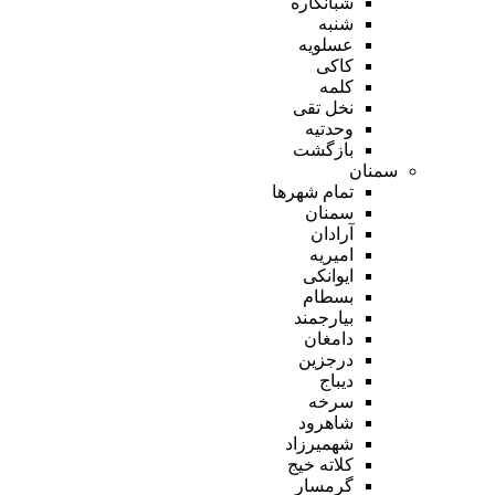
شبانکاره
شنبه
عسلویه
کاکی
کلمه
نخل تقی
وحدتیه
بازگشت
سمنان
تمام شهر‌ها
سمنان
آرادان
امیریه
ایوانکی
بسطام
بیارجمند
دامغان
درجزین
دیباج
سرخه
شاهرود
شهمیرزاد
کلاته خیج
گرمسار