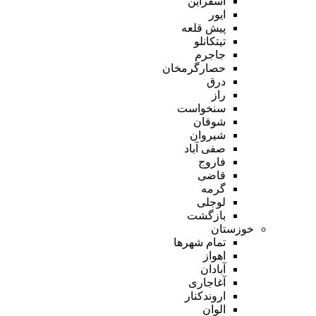
اسفراین
ایور
پیش قلعه
تیتکانلو
جاجرم
حصارگرمخان
درق
راز
سنخواست
شوقان
شیروان
صفی آباد
فاروج
قاضی
گرمه
لوجلی
بازگشت
خوزستان
تمام شهر‌ها
اهواز
آبادان
آغاجاری
اروندکنار
الوان