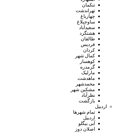
تنکمان
تهراندشت
چهارباغ
ساوجبلاغ
سعیدآباد
هشتگرد
طالقان
فردیس
کردان
کمال شهر
کوهسار
گرمدره
مارلیک
ماهدشت
محمدشهر
مشکین شهر
نظرآباد
بازگشت
اردبیل
تمام شهر‌ها
اردبیل
آبی بیگلو
اصلان دوز