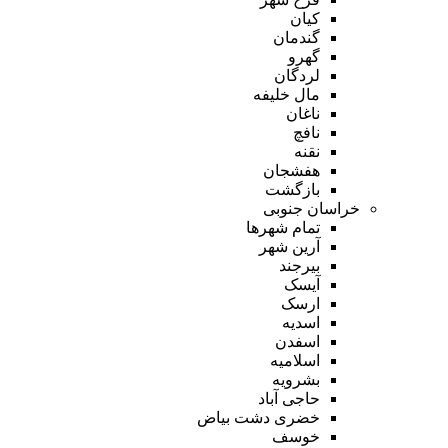
کیان
گندمان
گهرو
لردگان
مال خلیفه
ناغان
نافچ
نقنه
هفشجان
بازگشت
خراسان جنوبی
تمام شهر‌ها
آرین شهر
بیرجند
آیسک
ارسک
اسدیه
اسفدن
اسلامیه
بشرویه
حاجی آباد
خضری دشت بیاض
خوسف