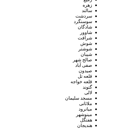
زهره
سالند
سردشت
سوسنگرد
شادگان
شاوور
شرافت
شوش
شوشتر
شیبان
صالح شهر
صفی آباد
صیدون
قلعه تل
قلعه خواجه
گتوند
لالی
مسجد سلیمان
ملاثانی
میانرود
مینوشهر
هفتگل
هندیجان