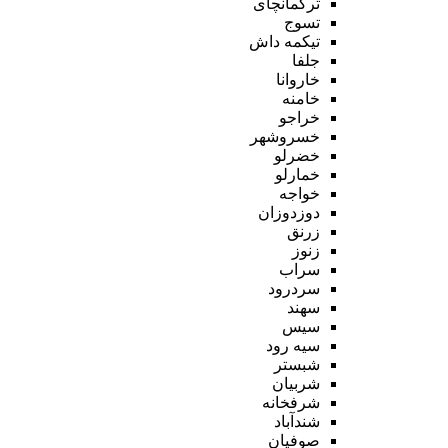
ترکمانچای
تسوج
تیکمه داش
جلفا
خاروانا
خامنه
خراجو
خسروشهر
خضرلو
خمارلو
خواجه
دوزدوزان
زرنق
زنوز
سراب
سردرود
سهند
سیس
سیه رود
شبستر
شربیان
شرفخانه
شندآباد
صوفیان