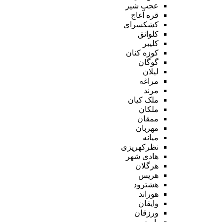
عجب شیر
قره آغاج
کشکسرای
کلوانق
کلیبر
کوزه کنان
گوگان
لیلان
مراغه
مرند
ملک کیان
ملکان
ممقان
مهربان
میانه
نظرکهریزی
هادی شهر
هرگلان
هریس
هشترود
هوراند
وایقان
ورزقان