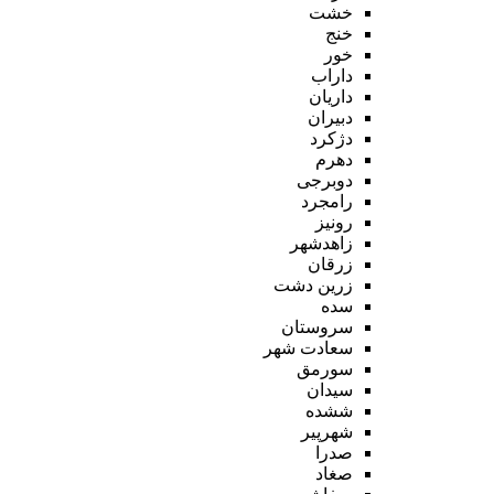
خشت
خنج
خور
داراب
داریان
دبیران
دژکرد
دهرم
دوبرجی
رامجرد
رونیز
زاهدشهر
زرقان
زرین دشت
سده
سروستان
سعادت شهر
سورمق
سیدان
ششده
شهرپیر
صدرا
صغاد