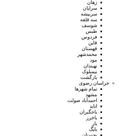
زهان
سرایان
سربیشه
سه قلعه
شوسف
طبس
فردوس
قاین
قهستان
محمدشهر
مود
نهبندان
نیمبلوک
بازگشت
خراسان رضوی
تمام شهر‌ها
مشهد
احمدآباد صولت
انابد
باجگیران
باخرز
بار
بایگ
بجستان