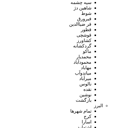
سیه چشمه
شاهین دژ
شوط
فیرورق
قر ضیاالدین
قطور
قوشچی
کشاورز
گردکشانه
ماکو
محمدیار
محمودآباد
مهاباد
میاندوآب
میرآباد
نالوس
نقده
نوشین
بازگشت
البرز
تمام شهر‌ها
کرج
اسارا
اشتهارد