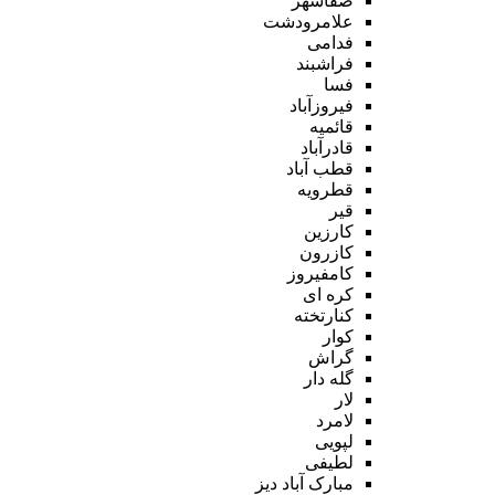
صفاشهر
علامرودشت
فدامی
فراشبند
فسا
فیروزآباد
قائمیه
قادرآباد
قطب آباد
قطرویه
قیر
کارزین
کازرون
کامفیروز
کره ای
کنارتخته
کوار
گراش
گله دار
لار
لامرد
لپویی
لطیفی
مبارک آباد دیز