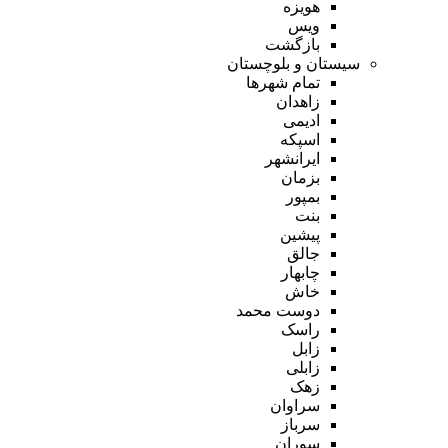
هویزه
ویس
بازگشت
سیستان و بلوچستان
تمام شهر‌ها
زاهدان
ادیمی
اسپکه
ایرانشهر
بزمان
بمپور
بنت
پیشین
جالق
چابهار
خاش
دوست محمد
راسک
زابل
زابلی
زهک
سراوان
سرباز
سوران