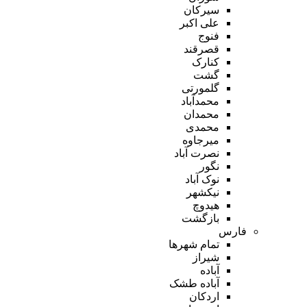
سیرکان
علی اکبر
فنوج
قصرقند
کنارک
گشت
گلمورتی
محمدآباد
محمدان
محمدی
میرجاوه
نصرت آباد
نگور
نوک آباد
نیکشهر
هیدوچ
بازگشت
فارس
تمام شهر‌ها
شیراز
آباده
آباده طشک
اردکان