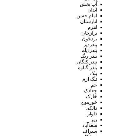
آب پخش
آبدان
امام حسن
انارستان
اهرم
برازجان
بردخون
بندردیر
بندردیلم
بندر ریگ
بندر کنگان
بندر گناوه
بنک
تنگ ارم
جم
چغادک
خارک
خورموج
دالکی
دلوار
ریز
سعدآباد
سیراف