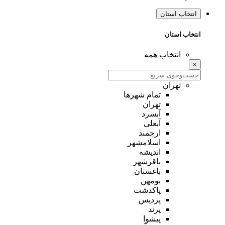
نتخاب استان
تخاب استان
انتخاب همه
تهران
تمام شهر‌ها
تهران
آبسرد
آبعلی
ارجمند
اسلامشهر
اندیشه
باقرشهر
باغستان
بومهن
پاکدشت
پردیس
پرند
پیشوا