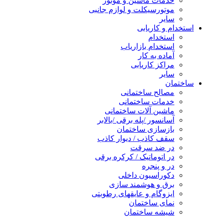
خدمات ماشین و موتور
موتورسیکلت و لوازم جانبی
سایر
تخدام و کاریابی
استخدام
استخدام بازاریاب
آماده به کار
مراکز کاریابی
سایر
ختمان
مصالح ساختمانی
خدمات ساختمانی
ماشین آلات ساختمانی
آسانسور /پله برقی /بالابر
بازسازی ساختمان
سقف کاذب / دیوار کاذب
در ضد سرقت
در اتوماتیک / کرکره برقی
در و پنجره
دکوراسیون داخلی
برق و هوشمند سازی
ایزوگام و عایقهای رطوبتی
نمای ساختمان
شیشه ساختمان