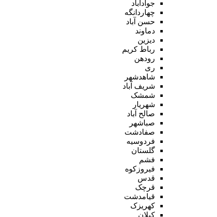
جوادآباد
چهاردانگه
حسن آباد
دماوند
دیزین
رباط کریم
رودهن
ری
شاهدشهر
شریف آباد
شمشک
شهریار
صالح آباد
صباشهر
صفادشت
فردوسیه
گلستان
فشم
فیروزکوه
قدس
قرچک
قیامدشت
کهریزک
کیلان