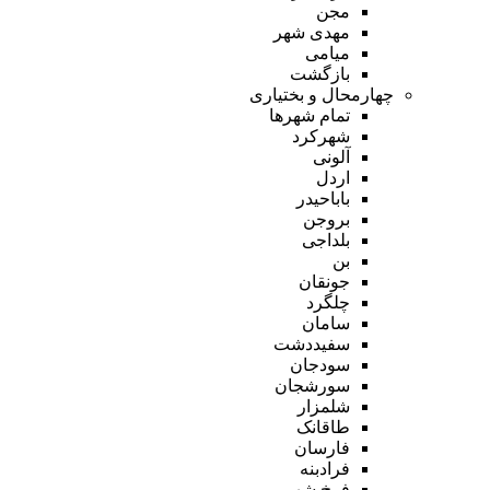
مجن
مهدی شهر
میامی
بازگشت
چهارمحال و بختیاری
تمام شهر‌ها
شهرکرد
آلونی
اردل
باباحیدر
بروجن
بلداجی
بن
جونقان
چلگرد
سامان
سفیددشت
سودجان
سورشجان
شلمزار
طاقانک
فارسان
فرادبنه
فرخ شهر