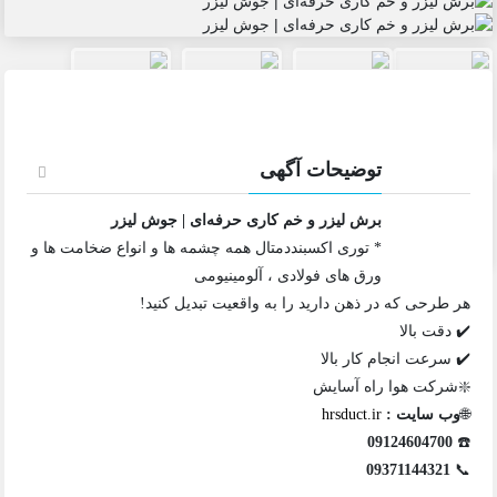
توضیحات آگهی
برش لیزر و خم کاری حرفه‌ای | جوش لیزر
* توری اکسبنددمتال همه چشمه ها و انواع ضخامت ها و
ورق های فولادی ، آلومینیومی
هر طرحی که در ذهن دارید را به واقعیت تبدیل کنید!
✔️ دقت بالا
✔️ سرعت انجام کار بالا
❇️شرکت هوا راه آسایش
🌐
وب سایت :
hrsduct.ir
09124604700
☎️
09371144321
📞