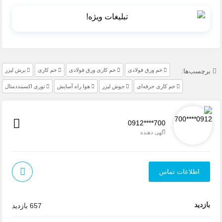
خم ورق فولادی
خم کاری ورق فولادی
خم کاری
برش لیزر
برچسب‌ها:
خم کاری حرفه‌ای
جوش لیزر
هوا راه آسایش
توری اکسبنددمتال
0912****700
آگهی دهنده
اطلاعات تماس
بازدید
657 بازدید