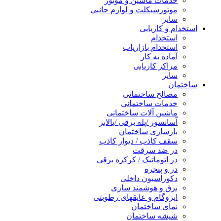
خدمات ماشین و موتور
موتورسیکلت و لوازم جانبی
سایر
استخدام و کاریابی
استخدام
استخدام بازاریاب
آماده به کار
مراکز کاریابی
سایر
ساختمان
مصالح ساختمانی
خدمات ساختمانی
ماشین آلات ساختمانی
آسانسور /پله برقی /بالابر
بازسازی ساختمان
سقف کاذب / دیوار کاذب
در ضد سرقت
در اتوماتیک / کرکره برقی
در و پنجره
دکوراسیون داخلی
برق و هوشمند سازی
ایزوگام و عایقهای رطوبتی
نمای ساختمان
شیشه ساختمان