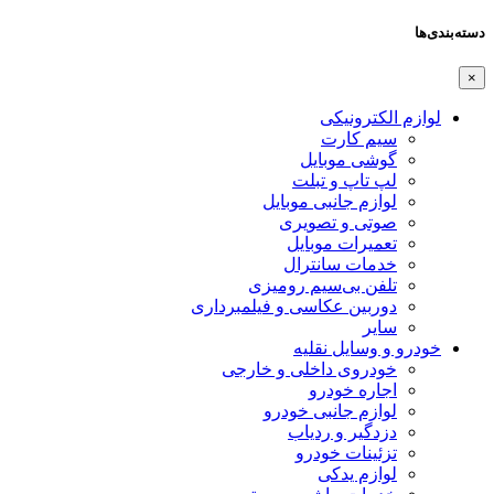
دسته‌بندی‌ها
×
لوازم الکترونیکی
سیم کارت
گوشی موبایل
لپ تاپ و تبلت
لوازم جانبی موبایل
صوتی و تصویری
تعمیرات موبایل
خدمات سانترال
تلفن بی‌سیم رومیزی
دوربین عکاسی و فیلمبرداری
سایر
خودرو و وسایل نقلیه
خودروی داخلی و خارجی
اجاره خودرو
لوازم جانبی خودرو
دزدگیر و ردیاب
تزئینات خودرو
لوازم یدکی