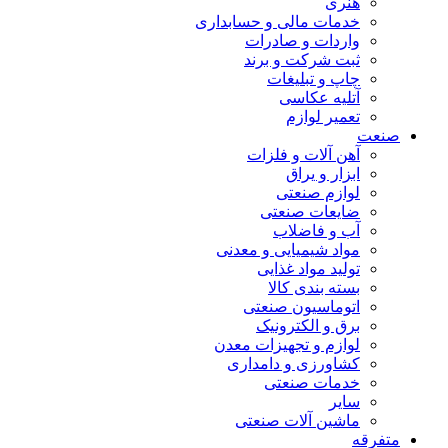
هنری
خدمات مالی و حسابداری
واردات و صادرات
ثبت شرکت و برند
چاپ و تبلیغات
آتلیه عکاسی
تعمیر لوازم
صنعت
آهن آلات و فلزات
ابزار و یراق
لوازم صنعتی
ضایعات صنعتی
آب و فاضلاب
مواد شیمیایی و معدنی
تولید مواد غذایی
بسته بندی کالا
اتوماسیون صنعتی
برق و الکترونیک
لوازم و تجهیزات معدن
کشاورزی و دامداری
خدمات صنعتی
سایر
ماشین آلات صنعتی
متفرقه