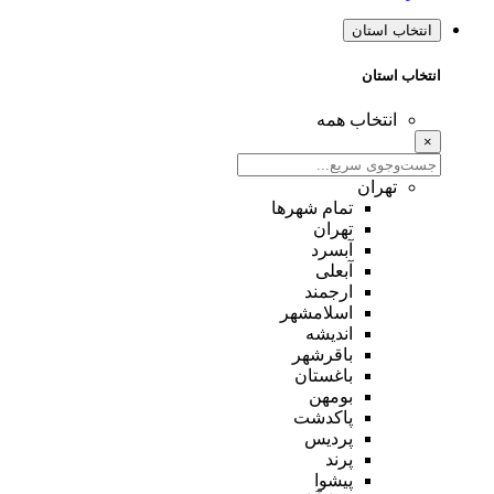
انتخاب استان
انتخاب استان
انتخاب همه
×
تهران
تمام شهر‌ها
تهران
آبسرد
آبعلی
ارجمند
اسلامشهر
اندیشه
باقرشهر
باغستان
بومهن
پاکدشت
پردیس
پرند
پیشوا