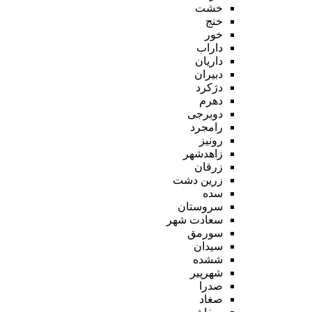
خشت
خنج
خور
داراب
داریان
دبیران
دژکرد
دهرم
دوبرجی
رامجرد
رونیز
زاهدشهر
زرقان
زرین دشت
سده
سروستان
سعادت شهر
سورمق
سیدان
ششده
شهرپیر
صدرا
صغاد