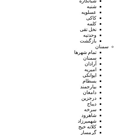
شبانکاره
شنبه
عسلویه
کاکی
کلمه
نخل تقی
وحدتیه
بازگشت
سمنان
تمام شهر‌ها
سمنان
آرادان
امیریه
ایوانکی
بسطام
بیارجمند
دامغان
درجزین
دیباج
سرخه
شاهرود
شهمیرزاد
کلاته خیج
گرمسار