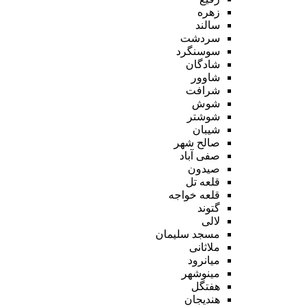
زهره
سالند
سردشت
سوسنگرد
شادگان
شاوور
شرافت
شوش
شوشتر
شیبان
صالح شهر
صفی آباد
صیدون
قلعه تل
قلعه خواجه
گتوند
لالی
مسجد سلیمان
ملاثانی
میانرود
مینوشهر
هفتگل
هندیجان