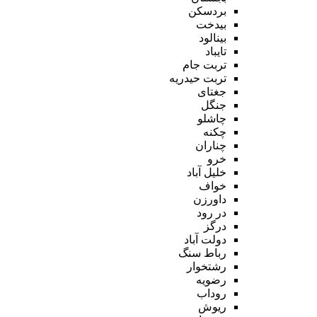
بردسکن
بیدخت
بینالود
تایباد
تربت جام
تربت حیدریه
جغتای
جنگل
چاشلو
چکنه
چناران
خرو
خلیل آباد
خواف
داورزن
در رود
درگز
دولت آباد
رباط سنگ
رشتخوار
رضویه
روداب
ریوش