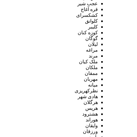
عجب شیر
قره آغاج
کشکسرای
کلوانق
کلیبر
کوزه کنان
گوگان
لیلان
مراغه
مرند
ملک کیان
ملکان
ممقان
مهربان
میانه
نظرکهریزی
هادی شهر
هرگلان
هریس
هشترود
هوراند
وایقان
ورزقان