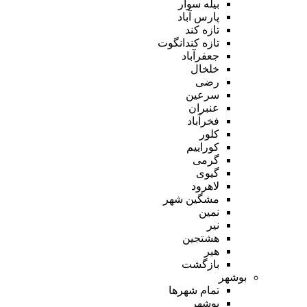
بیله سوار
پارس آباد
تازه کند
تازه کندانگوت
جعفرآباد
خلخال
رضی
سرعین
عنبران
فخرآباد
کلور
کوراییم
گرمی
گیوی
لاهرود
مشگین شهر
نمین
نیر
هشتجین
هیر
بازگشت
بوشهر
تمام شهر‌ها
بوشهر