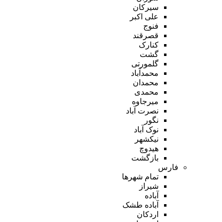
سیرکان
علی اکبر
فنوج
قصرقند
کنارک
گشت
گلمورتی
محمدآباد
محمدان
محمدی
میرجاوه
نصرت آباد
نگور
نوک آباد
نیکشهر
هیدوچ
بازگشت
فارس
تمام شهر‌ها
شیراز
آباده
آباده طشک
اردکان