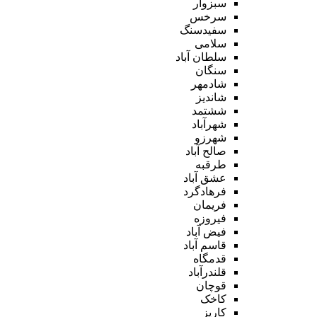
سبزوار
سرخس
سفیدسنگ
سلامی
سلطان آباد
سنگان
شادمهر
شاندیز
ششتمد
شهرآباد
شهرزو
صالح آباد
طرقبه
عشق آباد
فرهادگرد
فریمان
فیروزه
فیض آباد
قاسم آباد
قدمگاه
قلندرآباد
قوچان
کاخک
کاریز