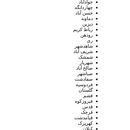
جوادآباد
چهاردانگه
حسن آباد
دماوند
دیزین
رباط کریم
رودهن
ری
شاهدشهر
شریف آباد
شمشک
شهریار
صالح آباد
صباشهر
صفادشت
فردوسیه
گلستان
فشم
فیروزکوه
قدس
قرچک
قیامدشت
کهریزک
کیلان