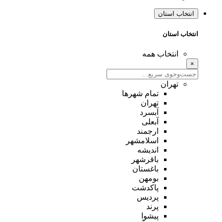
انتخاب استان
انتخاب استان
انتخاب همه
×
تهران
تمام شهر‌ها
تهران
آبسرد
آبعلی
ارجمند
اسلامشهر
اندیشه
باقرشهر
باغستان
بومهن
پاکدشت
پردیس
پرند
پیشوا