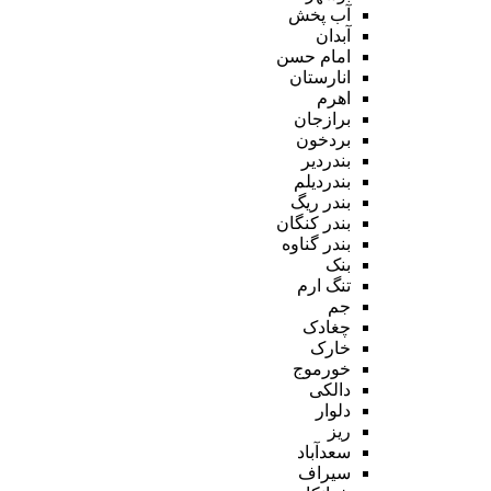
آب پخش
آبدان
امام حسن
انارستان
اهرم
برازجان
بردخون
بندردیر
بندردیلم
بندر ریگ
بندر کنگان
بندر گناوه
بنک
تنگ ارم
جم
چغادک
خارک
خورموج
دالکی
دلوار
ریز
سعدآباد
سیراف