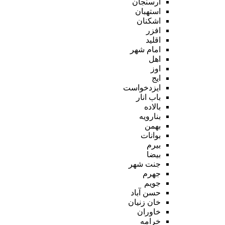
ارسنجان
استهبان
اشکنان
افزر
اقلید
امام شهر
اهل
اوز
ایج
ایزدخواست
باب انار
بالاده
بنارویه
بهمن
بوانات
بیرم
بیضا
جنت شهر
جهرم
جویم
حسن آباد
خان زنیان
خاوران
خرامه