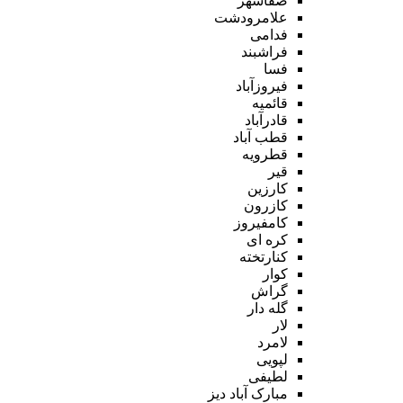
صفاشهر
علامرودشت
فدامی
فراشبند
فسا
فیروزآباد
قائمیه
قادرآباد
قطب آباد
قطرویه
قیر
کارزین
کازرون
کامفیروز
کره ای
کنارتخته
کوار
گراش
گله دار
لار
لامرد
لپویی
لطیفی
مبارک آباد دیز