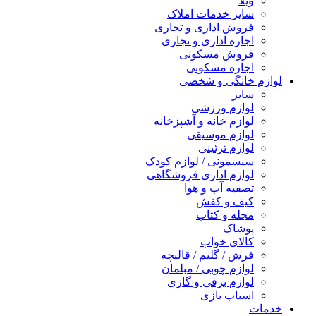
ویلا
سایر خدمات املاک
فروش اداری و تجاری
اجاره اداری و تجاری
فروش مسکونی
اجاره مسکونی
لوازم خانگی و شخصی
سایر
لوازم ورزشی
لوازم خانه و آشپزخانه
لوازم موسیقی
لوازم تزئینی
سیسمونی / لوازم کودک
لوازم اداری فروشگاهی
تصفیه آب و هوا
کیف و کفش
مجله و کتاب
پوشاک
کالای خواب
فرش / گلیم / قالیچه
لوازم چوبی / مبلمان
لوازم برقی و گازی
اسباب بازی
خدمات