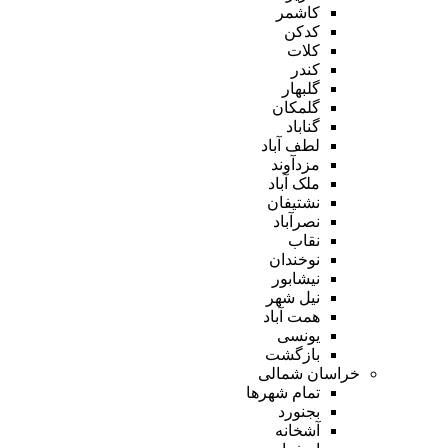
کاشمر
کدکن
کلات
کندر
گلبهار
گلمکان
گناباد
لطف آباد
مزدآوند
ملک آباد
نشتیفان
نصرآباد
نقاب
نوخندان
نیشابور
نیل شهر
همت آباد
یونسی
بازگشت
خراسان شمالی
تمام شهر‌ها
بجنورد
آشخانه