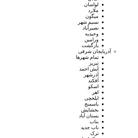
لواسان
ملارد
میگون
نسیم شهر
نصیرآباد
وحیدیه
ورامین
بازگشت
آذربایجان شرقی
تمام شهر‌ها
تبریز
آبش احمد
آذرشهر
آقکند
اسکو
اهر
ایلخچی
باسمنج
بخشایش
بستان آباد
بناب
ناب جدید
ترک