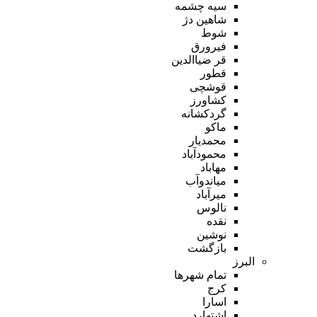
سیه چشمه
شاهین دژ
شوط
فیرورق
قر ضیاالدین
قطور
قوشچی
کشاورز
گردکشانه
ماکو
محمدیار
محمودآباد
مهاباد
میاندوآب
میرآباد
نالوس
نقده
نوشین
بازگشت
البرز
تمام شهر‌ها
کرج
اسارا
اشتهارد