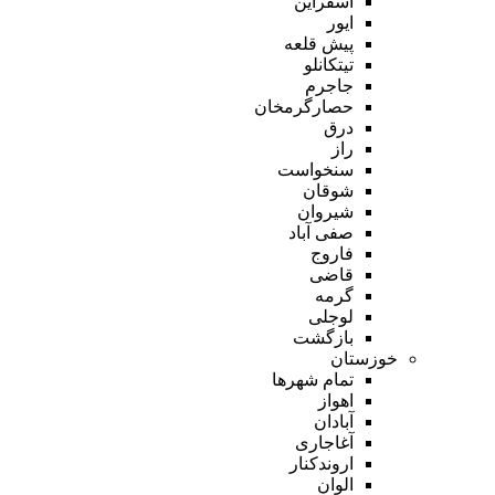
اسفراین
ایور
پیش قلعه
تیتکانلو
جاجرم
حصارگرمخان
درق
راز
سنخواست
شوقان
شیروان
صفی آباد
فاروج
قاضی
گرمه
لوجلی
بازگشت
خوزستان
تمام شهر‌ها
اهواز
آبادان
آغاجاری
اروندکنار
الوان