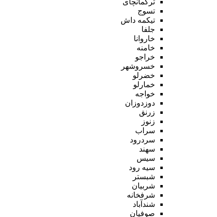
ترکمانچای
تسوج
تیکمه داش
جلفا
خاروانا
خامنه
خراجو
خسروشهر
خضرلو
خمارلو
خواجه
دوزدوزان
زرنق
زنوز
سراب
سردرود
سهند
سیس
سیه رود
شبستر
شربیان
شرفخانه
شندآباد
صوفیان