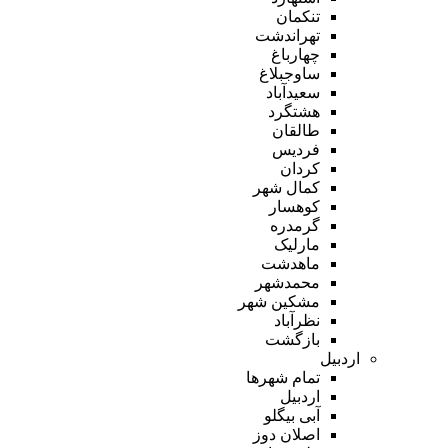
تنکمان
تهراندشت
چهارباغ
ساوجبلاغ
سعیدآباد
هشتگرد
طالقان
فردیس
کردان
کمال شهر
کوهسار
گرمدره
مارلیک
ماهدشت
محمدشهر
مشکین شهر
نظرآباد
بازگشت
اردبیل
تمام شهر‌ها
اردبیل
آبی بیگلو
اصلان دوز