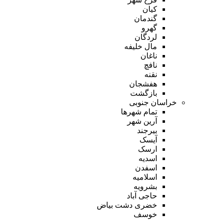
کیان
گندمان
گهرو
لردگان
مال خلیفه
ناغان
نافچ
نقنه
هفشجان
بازگشت
خراسان جنوبی
تمام شهر‌ها
آرین شهر
بیرجند
آیسک
ارسک
اسدیه
اسفدن
اسلامیه
بشرویه
حاجی آباد
خضری دشت بیاض
خوسف