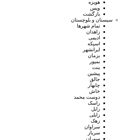
هویزه
ویس
بازگشت
سیستان و بلوچستان
تمام شهر‌ها
زاهدان
ادیمی
اسپکه
ایرانشهر
بزمان
بمپور
بنت
پیشین
جالق
چابهار
خاش
دوست محمد
راسک
زابل
زابلی
زهک
سراوان
سرباز
سوران