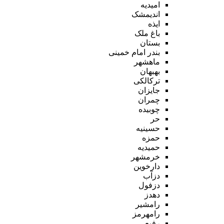
امیدیه
اندیمشک
ایذه
باغ ملک
بستان
بندر امام خمینی
ماهشهر
بهبهان
ترکالکی
جایزان
چمران
چوبیده
حر
حسینیه
حمزه
حمیدیه
خرمشهر
دارخوین
دزآب
دزفول
دهدز
رامشیر
رامهرمز
رفیع