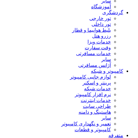
سایر
آموزشگاه
گردشگری
تور خارجی
تور داخلی
بلیط هواپیما و قطار
رزرو هتل
خدمات ویزا
وقت سفارت
خدمات مسافرتی
سایر
آژانس مسافرتی
کامپیوتر و شبکه
لوازم جانبی کامپیوتر
پرینتر و اسکنر
خدمات شبکه
نرم افزار کامپیوتر
خدمات اینترنت
طراحی سایت
هاستینگ و دامنه
سایر
تعمیر و نگهداری کامپیوتر
کامپیوتر و قطعات
متفرقه