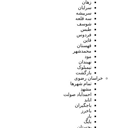
زهان
سرایان
سربیشه
سه قلعه
شوسف
طبس
فردوس
قاین
قهستان
محمدشهر
مود
نهبندان
نیمبلوک
بازگشت
خراسان رضوی
تمام شهر‌ها
مشهد
احمدآباد صولت
انابد
باجگیران
باخرز
بار
بایگ
بجستان