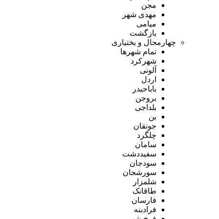
مجن
مهدی شهر
میامی
بازگشت
چهارمحال و بختیاری
تمام شهر‌ها
شهرکرد
آلونی
اردل
باباحیدر
بروجن
بلداجی
بن
جونقان
چلگرد
سامان
سفیددشت
سودجان
سورشجان
شلمزار
طاقانک
فارسان
فرادبنه
فرخ شهر