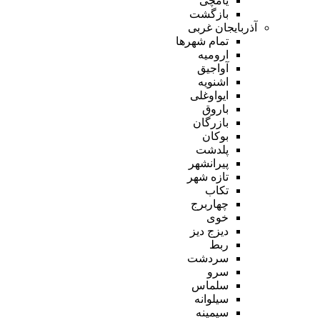
یامچی
بازگشت
آذربایجان غربی
تمام شهر‌ها
ارومیه
آواجیق
اشنویه
ایواوغلی
باروق
بازرگان
بوکان
پلدشت
پیرانشهر
تازه شهر
تکاب
چهاربرج
خوی
دیزج دیز
ربط
سردشت
سرو
سلماس
سیلوانه
سیمینه