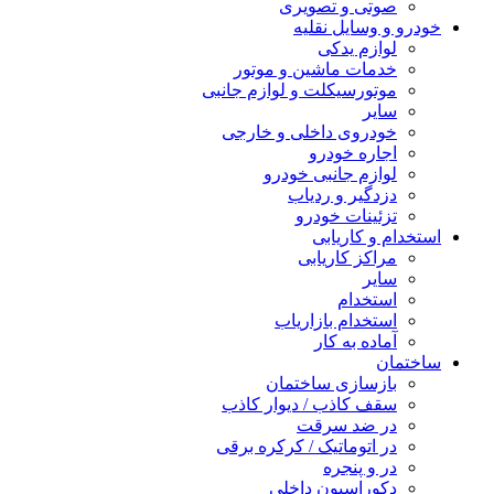
صوتی و تصویری
خودرو و وسایل نقلیه
لوازم یدکی
خدمات ماشین و موتور
موتورسیکلت و لوازم جانبی
سایر
خودروی داخلی و خارجی
اجاره خودرو
لوازم جانبی خودرو
دزدگیر و ردیاب
تزئینات خودرو
استخدام و کاریابی
مراکز کاریابی
سایر
استخدام
استخدام بازاریاب
آماده به کار
ساختمان
بازسازی ساختمان
سقف کاذب / دیوار کاذب
در ضد سرقت
در اتوماتیک / کرکره برقی
در و پنجره
دکوراسیون داخلی